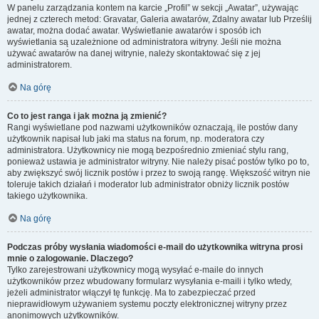
W panelu zarządzania kontem na karcie „Profil” w sekcji „Awatar”, używając
jednej z czterech metod: Gravatar, Galeria awatarów, Zdalny awatar lub Prześlij
awatar, można dodać awatar. Wyświetlanie awatarów i sposób ich
wyświetlania są uzależnione od administratora witryny. Jeśli nie można
używać awatarów na danej witrynie, należy skontaktować się z jej
administratorem.
Na górę
Co to jest ranga i jak można ją zmienić?
Rangi wyświetlane pod nazwami użytkowników oznaczają, ile postów dany
użytkownik napisał lub jaki ma status na forum, np. moderatora czy
administratora. Użytkownicy nie mogą bezpośrednio zmieniać stylu rang,
ponieważ ustawia je administrator witryny. Nie należy pisać postów tylko po to,
aby zwiększyć swój licznik postów i przez to swoją rangę. Większość witryn nie
toleruje takich działań i moderator lub administrator obniży licznik postów
takiego użytkownika.
Na górę
Podczas próby wysłania wiadomości e-mail do użytkownika witryna prosi
mnie o zalogowanie. Dlaczego?
Tylko zarejestrowani użytkownicy mogą wysyłać e-maile do innych
użytkowników przez wbudowany formularz wysyłania e-maili i tylko wtedy,
jeżeli administrator włączył tę funkcję. Ma to zabezpieczać przed
nieprawidłowym używaniem systemu poczty elektronicznej witryny przez
anonimowych użytkowników.