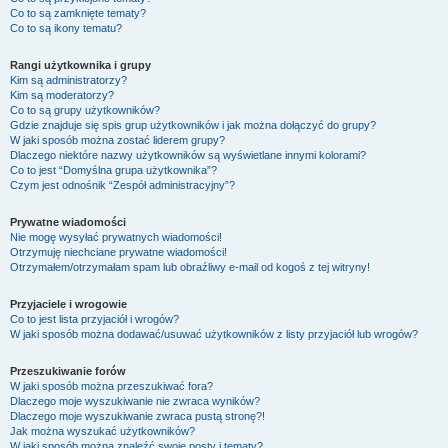
Co to są zamknięte tematy?
Co to są ikony tematu?
Rangi użytkownika i grupy
Kim są administratorzy?
Kim są moderatorzy?
Co to są grupy użytkowników?
Gdzie znajduje się spis grup użytkowników i jak można dołączyć do grupy?
W jaki sposób można zostać liderem grupy?
Dlaczego niektóre nazwy użytkowników są wyświetlane innymi kolorami?
Co to jest “Domyślna grupa użytkownika”?
Czym jest odnośnik “Zespół administracyjny”?
Prywatne wiadomości
Nie mogę wysyłać prywatnych wiadomości!
Otrzymuję niechciane prywatne wiadomości!
Otrzymałem/otrzymałam spam lub obraźliwy e-mail od kogoś z tej witryny!
Przyjaciele i wrogowie
Co to jest lista przyjaciół i wrogów?
W jaki sposób można dodawać/usuwać użytkowników z listy przyjaciół lub wrogów?
Przeszukiwanie forów
W jaki sposób można przeszukiwać fora?
Dlaczego moje wyszukiwanie nie zwraca wyników?
Dlaczego moje wyszukiwanie zwraca pustą stronę?!
Jak można wyszukać użytkowników?
W jaki sposób można znaleźć swoje posty i tematy?