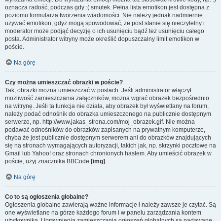
oznacza radość, podczas gdy :( smutek. Pełna lista emotikon jest dostępna z
poziomu formularza tworzenia wiadomości. Nie należy jednak nadmiernie
używać emotikon, gdyż mogą spowodować, że post stanie się nieczytelny i
moderator może podjąć decyzję o ich usunięciu bądź też usunięciu całego
posta. Administrator witryny może określić dopuszczalny limit emotikon w
poście.
Na górę
Czy można umieszczać obrazki w poście?
Tak, obrazki można umieszczać w postach. Jeśli administrator włączył
możliwość zamieszczania załączników, można wgrać obrazek bezpośrednio
na witrynę. Jeśli ta funkcja nie działa, aby obrazek był wyświetlany na forum,
należy podać odnośnik do obrazka umieszczonego na publicznie dostępnym
serwerze, np. http://www.jakas_strona.com/moj_obrazek.gif. Nie można
podawać odnośników do obrazków zapisanych na prywatnym komputerze,
chyba że jest publicznie dostępnym serwerem ani do obrazków znajdujących
się na stronach wymagających autoryzacji, takich jak, np. skrzynki pocztowe na
Gmail lub Yahoo! oraz stronach chronionych hasłem. Aby umieścić obrazek w
poście, użyj znacznika BBCode
[img]
.
Na górę
Co to są ogłoszenia globalne?
Ogłoszenia globalne zawierają ważne informacje i należy zawsze je czytać. Są
one wyświetlane na górze każdego forum i w panelu zarządzania kontem
użytkownika. Uprawnienia zamieszczania ogłoszeń globalnych są nadawane