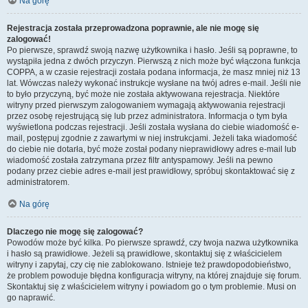
Na górę
Rejestracja została przeprowadzona poprawnie, ale nie mogę się
zalogować!
Po pierwsze, sprawdź swoją nazwę użytkownika i hasło. Jeśli są poprawne, to
wystąpiła jedna z dwóch przyczyn. Pierwszą z nich może być włączona funkcja
COPPA, a w czasie rejestracji została podana informacja, że masz mniej niż 13
lat. Wówczas należy wykonać instrukcje wysłane na twój adres e-mail. Jeśli nie
to było przyczyną, być może nie została aktywowana rejestracja. Niektóre
witryny przed pierwszym zalogowaniem wymagają aktywowania rejestracji
przez osobę rejestrującą się lub przez administratora. Informacja o tym była
wyświetlona podczas rejestracji. Jeśli została wysłana do ciebie wiadomość e-
mail, postępuj zgodnie z zawartymi w niej instrukcjami. Jeżeli taka wiadomość
do ciebie nie dotarła, być może został podany nieprawidłowy adres e-mail lub
wiadomość została zatrzymana przez filtr antyspamowy. Jeśli na pewno
podany przez ciebie adres e-mail jest prawidłowy, spróbuj skontaktować się z
administratorem.
Na górę
Dlaczego nie mogę się zalogować?
Powodów może być kilka. Po pierwsze sprawdź, czy twoja nazwa użytkownika
i hasło są prawidłowe. Jeżeli są prawidłowe, skontaktuj się z właścicielem
witryny i zapytaj, czy cię nie zablokowano. Istnieje też prawdopodobieństwo,
że problem powoduje błędna konfiguracja witryny, na której znajduje się forum.
Skontaktuj się z właścicielem witryny i powiadom go o tym problemie. Musi on
go naprawić.