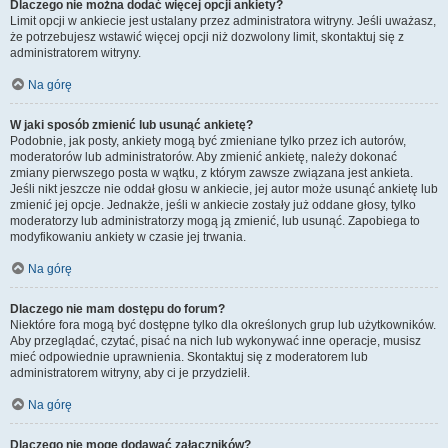
Dlaczego nie można dodać więcej opcji ankiety?
Limit opcji w ankiecie jest ustalany przez administratora witryny. Jeśli uważasz,
że potrzebujesz wstawić więcej opcji niż dozwolony limit, skontaktuj się z
administratorem witryny.
Na górę
W jaki sposób zmienić lub usunąć ankietę?
Podobnie, jak posty, ankiety mogą być zmieniane tylko przez ich autorów,
moderatorów lub administratorów. Aby zmienić ankietę, należy dokonać
zmiany pierwszego posta w wątku, z którym zawsze związana jest ankieta.
Jeśli nikt jeszcze nie oddał głosu w ankiecie, jej autor może usunąć ankietę lub
zmienić jej opcje. Jednakże, jeśli w ankiecie zostały już oddane głosy, tylko
moderatorzy lub administratorzy mogą ją zmienić, lub usunąć. Zapobiega to
modyfikowaniu ankiety w czasie jej trwania.
Na górę
Dlaczego nie mam dostępu do forum?
Niektóre fora mogą być dostępne tylko dla określonych grup lub użytkowników.
Aby przeglądać, czytać, pisać na nich lub wykonywać inne operacje, musisz
mieć odpowiednie uprawnienia. Skontaktuj się z moderatorem lub
administratorem witryny, aby ci je przydzielił.
Na górę
Dlaczego nie mogę dodawać załączników?