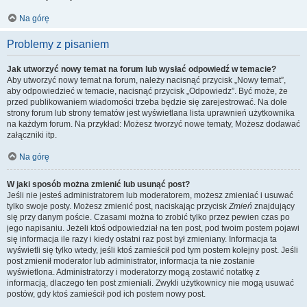
Na górę
Problemy z pisaniem
Jak utworzyć nowy temat na forum lub wysłać odpowiedź w temacie?
Aby utworzyć nowy temat na forum, należy nacisnąć przycisk „Nowy temat”,
aby odpowiedzieć w temacie, nacisnąć przycisk „Odpowiedz”. Być może, że
przed publikowaniem wiadomości trzeba będzie się zarejestrować. Na dole
strony forum lub strony tematów jest wyświetlana lista uprawnień użytkownika
na każdym forum. Na przykład: Możesz tworzyć nowe tematy, Możesz dodawać
załączniki itp.
Na górę
W jaki sposób można zmienić lub usunąć post?
Jeśli nie jesteś administratorem lub moderatorem, możesz zmieniać i usuwać
tylko swoje posty. Możesz zmienić post, naciskając przycisk
Zmień
znajdujący
się przy danym poście. Czasami można to zrobić tylko przez pewien czas po
jego napisaniu. Jeżeli ktoś odpowiedział na ten post, pod twoim postem pojawi
się informacja ile razy i kiedy ostatni raz post był zmieniany. Informacja ta
wyświetli się tylko wtedy, jeśli ktoś zamieścił pod tym postem kolejny post. Jeśli
post zmienił moderator lub administrator, informacja ta nie zostanie
wyświetlona. Administratorzy i moderatorzy mogą zostawić notatkę z
informacją, dlaczego ten post zmieniali. Zwykli użytkownicy nie mogą usuwać
postów, gdy ktoś zamieścił pod ich postem nowy post.