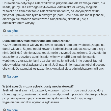
Uprawnienia dotyczące załączników są przydzielane dla każdego forum, dla
każdej grupy i dla każdego użytkownika. Administrator witryny mógł nie
zezwolić na zamieszczanie załączników na forum, na którym piszesz lub
przyznał uprawnienia tylko niektórym grupom. Jeśli nadal nie masz jasności,
dlaczego nie możesz zamieszczać załączników, skontaktuj się z
administratorem witryny.
Na górę
Dlaczego otrzymałem/otrzymałam ostrzeżenie?
Każdy administrator witryny ma swoje zasady i regulaminy obowiązujące na
danej witrynie. Są one opublikowane i administrator zaleca zapoznanie się z
nimi. Jeśli ktoś ich nie przestrzegał, może otrzymać ostrzeżenie. O udzieleniu
ostrzeżenia decyduje administrator witryny. phpBB Limited nie ma nic
wspólnego z ostrzeżeniami udzielanymi na tej witrynie i nie ponosi żadnej
odpowiedzialności związanej z nimi. Jeśli nadal nie masz jasności, dlaczego
otrzymałeś/otrzymałaś ostrzeżenie, skontaktuj się z administratorem witryny.
Na górę
W jaki sposób można zgłosić posty moderatorowi?
Jeśli administrator na to zezwolił, w prawym górnym rogu treści posta, który
chcesz zgłosić, powinien być widoczny odpowiedni przycisk. Naciśnięcie tego
przycisku spowoduje przeniesienie cię do formularza, który po jego
wypełnieniu umożliwi wysłanie zgłoszenia.
Na górę