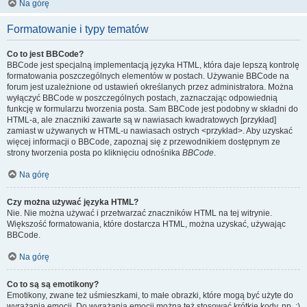
Na górę
Formatowanie i typy tematów
Co to jest BBCode?
BBCode jest specjalną implementacją języka HTML, która daje lepszą kontrolę
formatowania poszczególnych elementów w postach. Używanie BBCode na
forum jest uzależnione od ustawień określanych przez administratora. Można
wyłączyć BBCode w poszczególnych postach, zaznaczając odpowiednią
funkcję w formularzu tworzenia posta. Sam BBCode jest podobny w składni do
HTML-a, ale znaczniki zawarte są w nawiasach kwadratowych [przykład]
zamiast w używanych w HTML-u nawiasach ostrych <przykład>. Aby uzyskać
więcej informacji o BBCode, zapoznaj się z przewodnikiem dostępnym ze
strony tworzenia posta po kliknięciu odnośnika
BBCode
.
Na górę
Czy można używać języka HTML?
Nie. Nie można używać i przetwarzać znaczników HTML na tej witrynie.
Większość formatowania, które dostarcza HTML, można uzyskać, używając
BBCode.
Na górę
Co to są są emotikony?
Emotikony, zwane też uśmieszkami, to małe obrazki, które mogą być użyte do
wyrażania emocji. Do wyrażania emocji można też stosować krótkie kody, np. :)