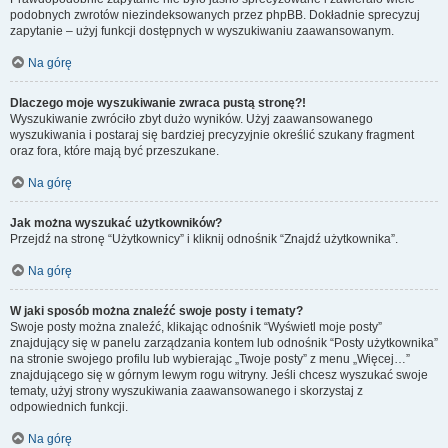
podobnych zwrotów niezindeksowanych przez phpBB. Dokładnie sprecyzuj
zapytanie – użyj funkcji dostępnych w wyszukiwaniu zaawansowanym.
Na górę
Dlaczego moje wyszukiwanie zwraca pustą stronę?!
Wyszukiwanie zwróciło zbyt dużo wyników. Użyj zaawansowanego
wyszukiwania i postaraj się bardziej precyzyjnie określić szukany fragment
oraz fora, które mają być przeszukane.
Na górę
Jak można wyszukać użytkowników?
Przejdź na stronę “Użytkownicy” i kliknij odnośnik “Znajdź użytkownika”.
Na górę
W jaki sposób można znaleźć swoje posty i tematy?
Swoje posty można znaleźć, klikając odnośnik “Wyświetl moje posty”
znajdujący się w panelu zarządzania kontem lub odnośnik “Posty użytkownika”
na stronie swojego profilu lub wybierając „Twoje posty” z menu „Więcej…”
znajdującego się w górnym lewym rogu witryny. Jeśli chcesz wyszukać swoje
tematy, użyj strony wyszukiwania zaawansowanego i skorzystaj z
odpowiednich funkcji.
Na górę