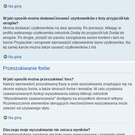
Na górę
W jaki sposób można dodawać/usuwać użytkowników z listy przyjaciół lub
wrogów?
Można dodawać użytkowników na dwa sposoby. Po pierwsze, klikając w
profilu wybranego użytkownika odnośnik
Dodaj do przyjaciół
lub
Dodaj do
wrogów
. Po drugie, przejść do panelu zarządzania swoim kontem i tam na
karcie
Przyjaciele i wrogowie
wprowadzić odpowiednie dane użytkownika. Na
tej samej karcie można także usuwać użytkowników z list.
Na górę
Przeszukiwanie forów
W jaki sposób można przeszukiwać fora?
Należy wprowadzić poszukiwaną frazę w pole wyszukiwania znajdujące się na
stronie wykazu forów, a także stronach forów i tematów. W celu uzyskania
zaawansowanych funkcji wyszukiwania należy kliknąć odnośnik
“Wyszukiwanie zaawansowane” dostępny na wszystkich stronach witryny.
Rozmieszczenie elementów sterujących mechanizmem wyszukiwania może
zależeć od używanego stylu.
Na górę
Dlaczego moje wyszukiwanie nie zwraca wyników?
Prawdopodobnie zapytanie nie było jasno sprecyzowane i zawierało wiele