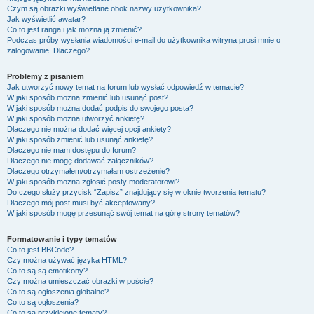
Czym są obrazki wyświetlane obok nazwy użytkownika?
Jak wyświetlić awatar?
Co to jest ranga i jak można ją zmienić?
Podczas próby wysłania wiadomości e-mail do użytkownika witryna prosi mnie o
zalogowanie. Dlaczego?
Problemy z pisaniem
Jak utworzyć nowy temat na forum lub wysłać odpowiedź w temacie?
W jaki sposób można zmienić lub usunąć post?
W jaki sposób można dodać podpis do swojego posta?
W jaki sposób można utworzyć ankietę?
Dlaczego nie można dodać więcej opcji ankiety?
W jaki sposób zmienić lub usunąć ankietę?
Dlaczego nie mam dostępu do forum?
Dlaczego nie mogę dodawać załączników?
Dlaczego otrzymałem/otrzymałam ostrzeżenie?
W jaki sposób można zgłosić posty moderatorowi?
Do czego służy przycisk “Zapisz” znajdujący się w oknie tworzenia tematu?
Dlaczego mój post musi być akceptowany?
W jaki sposób mogę przesunąć swój temat na górę strony tematów?
Formatowanie i typy tematów
Co to jest BBCode?
Czy można używać języka HTML?
Co to są są emotikony?
Czy można umieszczać obrazki w poście?
Co to są ogłoszenia globalne?
Co to są ogłoszenia?
Co to są przyklejone tematy?