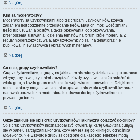
Na górę
Kim są moderatorzy?
Moderatorzy są użytkownikami albo też grupami użytkowników, których
zadaniem jest codzienne przeglądanie forów. Mają oni możliwość zmiany
treści lub usuwania postów, a także blokowania, odblokowywania,
przenoszenia, usuwania i dzielenia tematów na forum, które moderują. Z
reguły moderatorzy czuwają, aby użytkownicy pisali na temat oraz nie
publikowali niewłaściwych i obraźliwych materiałów.
Na górę
Co to są grupy użytkowników?
Grupy użytkowników, to grupy, na jakie administratorzy dzielą całą społeczność
witryny, aby łatwiej było nimi zarządzać. Każdy użytkownik może należeć do
wielu grup, a każda grupa może mieć swoje własne uprawnienia. Dzięki temu
administratorzy mogą łatwo zmieniać uprawnienia wielu użytkowników naraz,
nadawać uprawnienia moderatora lub dawać dostęp użytkownikom do
prywatnego forum.
Na górę
Gdzie znajduje się spis grup użytkowników i jak można dołączyć do grupy?
Spis grup użytkowników można zobaczyć, otwierając kartę
Grupy
znajdującą
się w panelu zarządzania kontem, który otwiera się po kliknięciu odnośnika
Moje konto
. Nie wszystkie grupy są dostępne dla każdego. Niektóre mogą