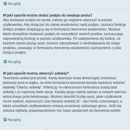
Na górę
W jaki sposób można dodać podpis do swojego posta?
Aby dodawać podpis do posta, należy go najpierw utworzyć w panelu
użytkownika. Aby dołączyć do danej wiadomości swój podpis, zaznacz funkcję
Dołącz podpis
znajdującą się w formularzu tworzenia wiadomości. Możesz
także domyślnie dodawać podpis do wszystkich swoich postów, zaznaczając
odpowiednią funkcję w panelu użytkownika. Po uaktywnieniu tej funkcji, za
każdym razem pisząc post, możesz zdecydować o niedodawaniu do niego
podpisu, usuwając w formularzu tworzenia wiadomości zaznaczenie z pola
Dołącz podpis
.
Na górę
W jaki sposób można utworzyć ankietę?
Tworzenie ankiet jest proste. Kiedy tworzysz nowy temat bądź zmieniasz
pierwszy post w wątku, na dole formularza tworzenia tematu będziesz widzieć
etykietę “Utwórz ankietę”. Kliknij ją i w otworzonym formularzu podaj tytuł
ankiety i co najmniej dwie opcje. Każdą opcję należy wpisać w nowym wierszu
widocznego pola tekstowego. Możesz określić liczbę opcji, jakie użytkownik
może wybrać, wyznaczyć czas trwania ankiety (0 – bez limitu czasowego), a
także umożliwić użytkownikom zmianę wcześniej oddanego głosu. Jeśli nie
widzisz etykiety, prawdopodobnie nie masz uprawnień do tworzenia ankiet.
Na górę