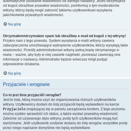
automatyczne usuwanie wiadomości od danego nadawcy. Jeżeli otrzymujesz
od kogoś obraźliwe prywatne wiadomości, poinformuj o tym moderatorów
witryny, którzy będą mogli zabronić takiemu użytkownikowi wysyłania
jakichkolwiek prywatnych wiadomości.
Na górę
Otrzymałem/otrzymałam spam lub obraźliwy e-mail od kogoś z tej witryny!
Przykro nam z tego powodu. System wysyłania e-maili witryny zawiera
zabezpieczenia umożliwiające wytropienie użytkowników, którzy wysyłają takie
wiadomości. Prześlij administratorowi witryny pełną kopię otrzymanego e-
maila – ważne, aby były w niej zawarte nagłówki, ponieważ zawierają one
informacje o nadawcy. Administrator będzie wówczas mógł podjąć
odpowiednie działania.
Na górę
Przyjaciele i wrogowie
Co to jest lista przyjaciół i wrogów?
Jest to lista, którą można użyć do organizowania różnych użytkowników
witryny. Użytkownicy dodani do listy przyjaciół będą wyświetleni na karcie
Przyjaciele
znajdującej się w panelu zarządzania kontem. Z tego poziomu
można szybko sprawdzić ich status, a także wysłać prywatną wiadomość.
Zależnie od używanego stylu witryny, posty tych użytkowników mogą być
wyróżniane. Jeśli użytkownik zostanie dodany do listy wrogów, wszystkie posty
przez niego napisane domyślnie nie będą wyświetlane.