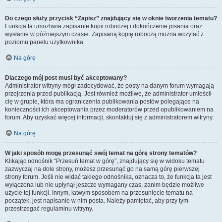
Do czego służy przycisk “Zapisz” znajdujący się w oknie tworzenia tematu?
Funkcja ta umożliwia zapisanie kopii roboczej i dokończenie pisania oraz
wysłanie w późniejszym czasie. Zapisaną kopię roboczą można wczytać z
poziomu panelu użytkownika.
Na górę
Dlaczego mój post musi być akceptowany?
Administrator witryny mógł zadecydować, że posty na danym forum wymagają
przejrzenia przed publikacją. Jest również możliwe, że administrator umieścił
cię w grupie, która ma ograniczenia publikowania postów polegające na
konieczności ich akceptowania przez moderatorów przed opublikowaniem na
forum. Aby uzyskać więcej informacji, skontaktuj się z administratorem witryny.
Na górę
W jaki sposób mogę przesunąć swój temat na górę strony tematów?
Klikając odnośnik “Przesuń temat w górę”, znajdujący się w widoku tematu
zazwyczaj na dole strony, możesz przesunąć go na samą górę pierwszej
strony forum. Jeśli nie widać takiego odnośnika, oznacza to, że funkcja ta jest
wyłączona lub nie upłynął jeszcze wymagany czas, zanim będzie możliwe
użycie tej funkcji. Innym, łatwym sposobem na przesunięcie tematu na
początek, jest napisanie w nim posta. Należy pamiętać, aby przy tym
przestrzegać regulaminu witryny.