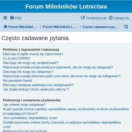
Forum Miłośników Lotnictwa
FAQ
Zarejestruj się
Zaloguj się
S
Forum Miłośników Lotnictwa
Forum Miłośników Lotnictwa
Często zadawane pytania
z
Często zadawane pytania
u
k
Problemy z logowaniem i rejestracją
Dlaczego w ogóle muszę się rejestrować?
a
Co to jest COPPA?
j
Dlaczego nie mogę się zarejestrować?
Rejestracja została przeprowadzona poprawnie, ale nie mogę się zalogować!
Dlaczego nie mogę się zalogować?
Rejestracja została dokonana jakiś czas temu, ale teraz nie mogę się zalogować?!
Nie pamiętam hasła!
Dlaczego następuje automatyczne wylogowanie?
Jak działa funkcja “Usuń ciasteczka witryny”?
Preferencje i ustawienia użytkownika
Jak zmienić moje ustawienia?
W jaki sposób można zapobiec wyświetlaniu nazwy użytkownika na liście użytkowników
przeglądających forum?
Jest wyświetlany nieprawidłowy czas!
Została wykonana zmiana strefy czasowej, a nadal jest wyświetlany nieprawidłowy
czas!
Mojego języka nie ma na liście!