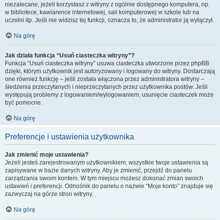
niezalecane, jeżeli korzystasz z witryny z ogólnie dostępnego komputera, np.
w bibliotece, kawiarence internetowej, sali komputerowej w szkole lub na
uczelni itp. Jeśli nie widzisz tej funkcji, oznacza to, że administrator ją wyłączył.
Na górę
Jak działa funkcja “Usuń ciasteczka witryny”?
Funkcja “Usuń ciasteczka witryny” usuwa ciasteczka utworzone przez phpBB
dzięki, którym użytkownik jest autoryzowany i logowany do witryny. Dostarczają
one również funkcję – jeśli została włączona przez administratora witryny –
śledzenia przeczytanych i nieprzeczytanych przez użytkownika postów. Jeśli
występują problemy z logowaniem/wylogowaniem, usunięcie ciasteczek może
być pomocne.
Na górę
Preferencje i ustawienia użytkownika
Jak zmienić moje ustawienia?
Jeżeli jesteś zarejestrowanym użytkownikiem, wszystkie twoje ustawienia są
zapisywane w bazie danych witryny. Aby je zmienić, przejdź do panelu
zarządzania swoim kontem. W tym miejscu możesz dokonać zmian swoich
ustawień i preferencji. Odnośnik do panelu o nazwie “Moje konto” znajduje się
zazwyczaj na górze stron witryny.
Na górę