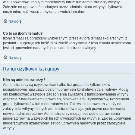
wielu powodów i robią to moderatorzy forum lub administratorzy witryny.
Zależnie od uprawnień nadanych przez administratora witryny użytkownik
może mieć możliwość zamykania swoich tematów.
Na górę
Co to są ikony tematu?
Ikony tematu są obrazkami wybieranymi przez autora tematu skojarzonymi z
postami – sugerują ich treść. Możliwość korzystania z ikon tematu uzależniona
jest od uprawnień nadanych przez administratora witryny.
Na górę
Rangi użytkownika i grupy
Kim są administratorzy?
Administratorzy są użytkownikami albo też grupami użytkowników
posiadającymi najwyższy poziom uprawnień kontrolnych całej witryny. Mogą
oni kontrolować wszystkie zagadnienia związane z funkcjonowaniem witryny
włącznie z nadawaniem uprawnień, blokowaniem użytkowników, tworzeniem
grup użytkowników lub moderatorów itp. Zakres ich uprawnień zależy od
założyciela witryny i innych administratorów mających prawo nominowania
nowych administratorów. Administratorzy mogą mieć pełne uprawnienia
moderatorów na wszystkich forach utworzonych na witrynie. Zakres uprawnień
moderacyjnych uzależniony jest od uprawnień nadanych przez założyciela
witryny.