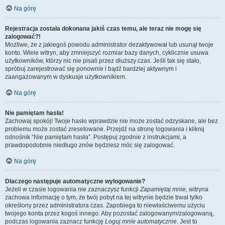
Na górę
Rejestracja została dokonana jakiś czas temu, ale teraz nie mogę się
zalogować?!
Możliwe, że z jakiegoś powodu administrator dezaktywował lub usunął twoje
konto. Wiele witryn, aby zmniejszyć rozmiar bazy danych, cyklicznie usuwa
użytkowników, którzy nic nie pisali przez dłuższy czas. Jeśli tak się stało,
spróbuj zarejestrować się ponownie i bądź bardziej aktywnym i
zaangażowanym w dyskusje użytkownikiem.
Na górę
Nie pamiętam hasła!
Zachowaj spokój! Twoje hasło wprawdzie nie może zostać odzyskane, ale bez
problemu może zostać zresetowane. Przejdź na stronę logowania i kliknij
odnośnik “Nie pamiętam hasła”. Postępuj zgodnie z instrukcjami, a
prawdopodobnie niedługo znów będziesz móc się zalogować.
Na górę
Dlaczego następuje automatyczne wylogowanie?
Jeżeli w czasie logowania nie zaznaczysz funkcji
Zapamiętaj mnie
, witryna
zachowa informację o tym, że twój pobyt na tej witrynie będzie trwał tylko
określony przez administratora czas. Zapobiega to niewłaściwemu użyciu
twojego konta przez kogoś innego. Aby pozostać zalogowanym/zalogowaną,
podczas logowania zaznacz funkcję
Loguj mnie automatycznie
. Jest to