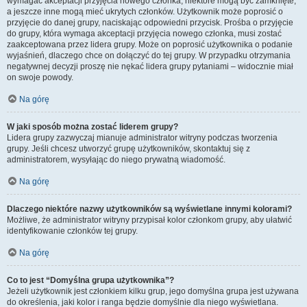
wymagać akceptacji przyjęcia nowego członka, niektóre mogą być zamknięte,
a jeszcze inne mogą mieć ukrytych członków. Użytkownik może poprosić o
przyjęcie do danej grupy, naciskając odpowiedni przycisk. Prośba o przyjęcie
do grupy, która wymaga akceptacji przyjęcia nowego członka, musi zostać
zaakceptowana przez lidera grupy. Może on poprosić użytkownika o podanie
wyjaśnień, dlaczego chce on dołączyć do tej grupy. W przypadku otrzymania
negatywnej decyzji proszę nie nękać lidera grupy pytaniami – widocznie miał
on swoje powody.
Na górę
W jaki sposób można zostać liderem grupy?
Lidera grupy zazwyczaj mianuje administrator witryny podczas tworzenia
grupy. Jeśli chcesz utworzyć grupę użytkowników, skontaktuj się z
administratorem, wysyłając do niego prywatną wiadomość.
Na górę
Dlaczego niektóre nazwy użytkowników są wyświetlane innymi kolorami?
Możliwe, że administrator witryny przypisał kolor członkom grupy, aby ułatwić
identyfikowanie członków tej grupy.
Na górę
Co to jest “Domyślna grupa użytkownika”?
Jeżeli użytkownik jest członkiem kilku grup, jego domyślna grupa jest używana
do określenia, jaki kolor i ranga będzie domyślnie dla niego wyświetlana.