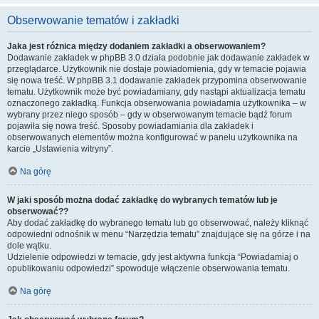
Obserwowanie tematów i zakładki
Jaka jest różnica między dodaniem zakładki a obserwowaniem?
Dodawanie zakładek w phpBB 3.0 działa podobnie jak dodawanie zakładek w
przeglądarce. Użytkownik nie dostaje powiadomienia, gdy w temacie pojawia
się nowa treść. W phpBB 3.1 dodawanie zakładek przypomina obserwowanie
tematu. Użytkownik może być powiadamiany, gdy nastąpi aktualizacja tematu
oznaczonego zakładką. Funkcja obserwowania powiadamia użytkownika – w
wybrany przez niego sposób – gdy w obserwowanym temacie bądź forum
pojawiła się nowa treść. Sposoby powiadamiania dla zakładek i
obserwowanych elementów można konfigurować w panelu użytkownika na
karcie „Ustawienia witryny”.
Na górę
W jaki sposób można dodać zakładkę do wybranych tematów lub je
obserwować??
Aby dodać zakładkę do wybranego tematu lub go obserwować, należy kliknąć
odpowiedni odnośnik w menu “Narzędzia tematu” znajdujące się na górze i na
dole wątku.
Udzielenie odpowiedzi w temacie, gdy jest aktywna funkcja “Powiadamiaj o
opublikowaniu odpowiedzi” spowoduje włączenie obserwowania tematu.
Na górę