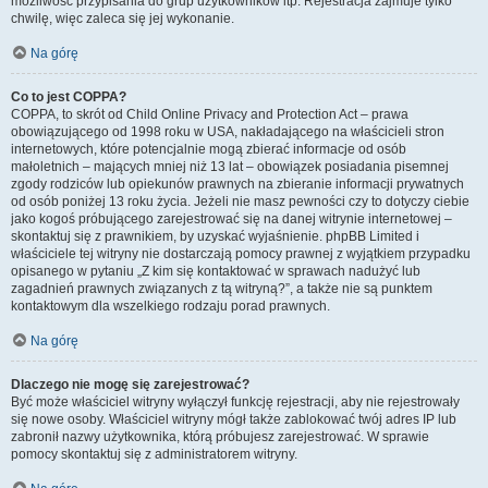
możliwość przypisania do grup użytkowników itp. Rejestracja zajmuje tylko
chwilę, więc zaleca się jej wykonanie.
Na górę
Co to jest COPPA?
COPPA, to skrót od Child Online Privacy and Protection Act – prawa
obowiązującego od 1998 roku w USA, nakładającego na właścicieli stron
internetowych, które potencjalnie mogą zbierać informacje od osób
małoletnich – mających mniej niż 13 lat – obowiązek posiadania pisemnej
zgody rodziców lub opiekunów prawnych na zbieranie informacji prywatnych
od osób poniżej 13 roku życia. Jeżeli nie masz pewności czy to dotyczy ciebie
jako kogoś próbującego zarejestrować się na danej witrynie internetowej –
skontaktuj się z prawnikiem, by uzyskać wyjaśnienie. phpBB Limited i
właściciele tej witryny nie dostarczają pomocy prawnej z wyjątkiem przypadku
opisanego w pytaniu „Z kim się kontaktować w sprawach nadużyć lub
zagadnień prawnych związanych z tą witryną?”, a także nie są punktem
kontaktowym dla wszelkiego rodzaju porad prawnych.
Na górę
Dlaczego nie mogę się zarejestrować?
Być może właściciel witryny wyłączył funkcję rejestracji, aby nie rejestrowały
się nowe osoby. Właściciel witryny mógł także zablokować twój adres IP lub
zabronił nazwy użytkownika, którą próbujesz zarejestrować. W sprawie
pomocy skontaktuj się z administratorem witryny.