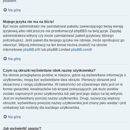
problem.
Na górę
Mojego języka nie ma na liście!
Być może administrator nie zainstalował pakietu zawierającego twoją wersję
językową albo nikt jeszcze nie przetłumaczył phpBB3 na twój język. Zapytaj
administratora witryny czy może zainstalować pakiet językowy, którego
potrzebujesz. Jeśli pakiet dla twojego języka nie istnieje, może spróbujesz go
utworzyć. Więcej informacji na ten temat można znaleźć na stronie
internetowej
phpBB.pl
® lub phpBB Limited
phpBB.com
®
Na górę
Czym są obrazki wyświetlane obok nazwy użytkownika?
Na stronie przeglądania postów, w miejscu, gdzie są wyświetlane informacje o
użytkowniku, mogą być wyświetlane dwa obrazki. Pierwszy obrazek jest
skojarzony z rangą użytkownika. W zależności od używanego stylu jest on w
formie gwiazdek, kwadracików lub kropek pokazujących, jak dużo postów
zostało napisanych przez użytkownika lub jaki jest jego status na tej witrynie.
Jest on wyświetlany poniżej nazwy użytkownika. Drugi, zazwyczaj większy
obrazek, wyświetlany powyżej nazwy użytkownika jest znany jako awatar i jest
unikatowy lub osobisty dla każdego użytkownika.
Na górę
Jak wyświetlić awatar?