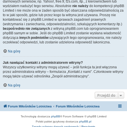
darmowych serwisów, np. Yahoo!, free.fr, f2s.com, itp., z kierownictwem lub
wydziałem nadużyć tego serwisu. Absolutnie
nie należy
do kompetencji phpBB
Limited i nie może ona w żaden sposób być obarczana odpowiedzialnością za
to w jaki sposób, gdzie lub przez kogo ta witryna jest używana. Proszę nie
kontaktować się z phpBB Limited w sprawach zagadnień prawnych
(wstrzymania i zaniechania, odpowiedzialności, szkalujących komentarzy itp.)
bezpośrednio nie związanych
z witryną phpBB.com lub oprogramowaniem
phpBB samym w sobie. Jeśli do phpBB Limited zostanie wysłana wiadomość
dotycząca
innych podmiotów
używających tego oprogramowania, nie należy
oczekiwać odpowiedzi, lub zostanie udzielona odpowiedź lakoniczna.
Na górę
Jak nawiązać kontakt z administratorem witryny?
Wszyscy użytkownicy witryny mogą używać – jeśli funkcja ta jest włączona
przez administratora witryny – formularza „Kontakt z nami”. Członkowie witryny
mogą także używać odnośnika „Zespół administracyjny”.
Na górę
Przejdź do
Forum Miłośników Lotnictwa
Forum Miłośników Lotnictwa
Technologię dostarcza
phpBB
® Forum Software © phpBB Limited
Polski pakiet językowy dostarcza
phpBB.pl
Zasady ochrony danych osobowych
|
Regulamin