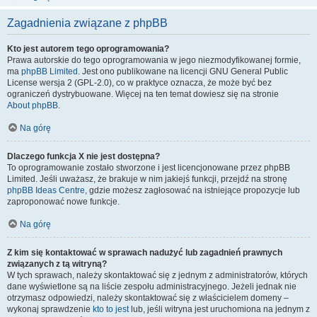
Zagadnienia związane z phpBB
Kto jest autorem tego oprogramowania?
Prawa autorskie do tego oprogramowania w jego niezmodyfikowanej formie,
ma
phpBB Limited
. Jest ono publikowane na licencji GNU General Public
License wersja 2 (GPL-2.0), co w praktyce oznacza, że może być bez
ograniczeń dystrybuowane. Więcej na ten temat dowiesz się na stronie
About phpBB
.
Na górę
Dlaczego funkcja X nie jest dostępna?
To oprogramowanie zostało stworzone i jest licencjonowane przez phpBB
Limited. Jeśli uważasz, że brakuje w nim jakiejś funkcji, przejdź na stronę
phpBB Ideas Centre
, gdzie możesz zagłosować na istniejące propozycje lub
zaproponować nowe funkcje.
Na górę
Z kim się kontaktować w sprawach nadużyć lub zagadnień prawnych
związanych z tą witryną?
W tych sprawach, należy skontaktować się z jednym z administratorów, których
dane wyświetlone są na liście zespołu administracyjnego. Jeżeli jednak nie
otrzymasz odpowiedzi, należy skontaktować się z właścicielem domeny –
wykonaj sprawdzenie
kto to jest
lub, jeśli witryna jest uruchomiona na jednym z