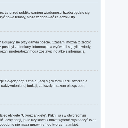
że, że przed publikowaniem wiadomości trzeba będzie się
rzyć nowe tematy, Możesz dodawać załączniki itp.
najdujący się przy danym poście. Czasami można to zrobić
 post był zmieniany. Informacja ta wyświetli się tylko wtedy,
atorzy i moderatorzy mogą zostawić notatkę z informacją,
cję
Dołącz podpis
znajdującą się w formularzu tworzenia
aktywnieniu tej funkcji, za każdym razem pisząc post,
eć etykietę “Utwórz ankietę”. Kliknij ją i w otworzonym
ić liczbę opcji, jakie użytkownik może wybrać, wyznaczyć czas
dopodobnie nie masz uprawnień do tworzenia ankiet.