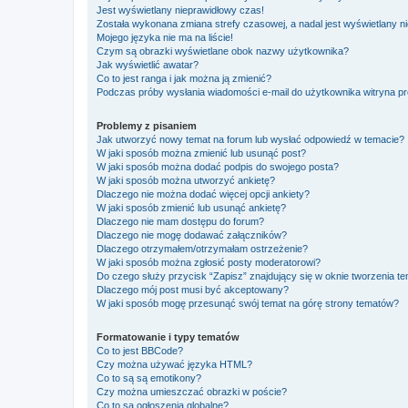
Jest wyświetlany nieprawidłowy czas!
Została wykonana zmiana strefy czasowej, a nadal jest wyświetlany n
Mojego języka nie ma na liście!
Czym są obrazki wyświetlane obok nazwy użytkownika?
Jak wyświetlić awatar?
Co to jest ranga i jak można ją zmienić?
Podczas próby wysłania wiadomości e-mail do użytkownika witryna pr
Problemy z pisaniem
Jak utworzyć nowy temat na forum lub wysłać odpowiedź w temacie?
W jaki sposób można zmienić lub usunąć post?
W jaki sposób można dodać podpis do swojego posta?
W jaki sposób można utworzyć ankietę?
Dlaczego nie można dodać więcej opcji ankiety?
W jaki sposób zmienić lub usunąć ankietę?
Dlaczego nie mam dostępu do forum?
Dlaczego nie mogę dodawać załączników?
Dlaczego otrzymałem/otrzymałam ostrzeżenie?
W jaki sposób można zgłosić posty moderatorowi?
Do czego służy przycisk “Zapisz” znajdujący się w oknie tworzenia t
Dlaczego mój post musi być akceptowany?
W jaki sposób mogę przesunąć swój temat na górę strony tematów?
Formatowanie i typy tematów
Co to jest BBCode?
Czy można używać języka HTML?
Co to są są emotikony?
Czy można umieszczać obrazki w poście?
Co to są ogłoszenia globalne?