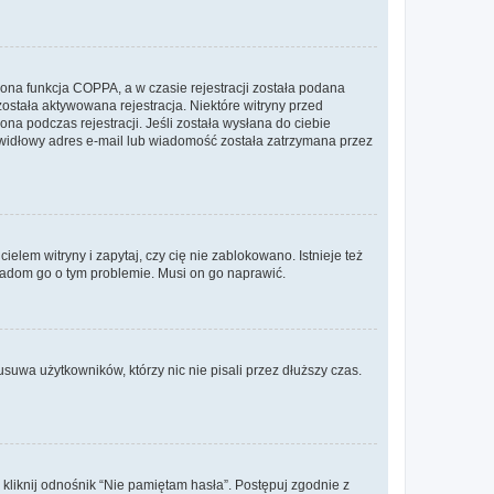
ona funkcja COPPA, a w czasie rejestracji została podana
została aktywowana rejestracja. Niektóre witryny przed
na podczas rejestracji. Jeśli została wysłana do ciebie
rawidłowy adres e-mail lub wiadomość została zatrzymana przez
lem witryny i zapytaj, czy cię nie zablokowano. Istnieje też
wiadom go o tym problemie. Musi on go naprawić.
suwa użytkowników, którzy nic nie pisali przez dłuższy czas.
liknij odnośnik “Nie pamiętam hasła”. Postępuj zgodnie z