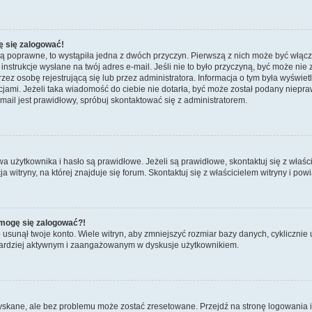
ę się zalogować!
są poprawne, to wystąpiła jedna z dwóch przyczyn. Pierwszą z nich może być włącz
nstrukcje wysłane na twój adres e-mail. Jeśli nie to było przyczyną, być może nie 
 osobę rejestrującą się lub przez administratora. Informacja o tym była wyświetlo
kcjami. Jeżeli taka wiadomość do ciebie nie dotarła, być może został podany niep
mail jest prawidłowy, spróbuj skontaktować się z administratorem.
żytkownika i hasło są prawidłowe. Jeżeli są prawidłowe, skontaktuj się z właścicie
itryny, na której znajduje się forum. Skontaktuj się z właścicielem witryny i po
e mogę się zalogować?!
sunął twoje konto. Wiele witryn, aby zmniejszyć rozmiar bazy danych, cyklicznie u
dź bardziej aktywnym i zaangażowanym w dyskusje użytkownikiem.
kane, ale bez problemu może zostać zresetowane. Przejdź na stronę logowania i k