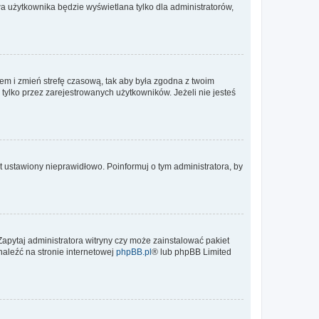
a użytkownika będzie wyświetlana tylko dla administratorów,
ontem i zmień strefę czasową, tak aby była zgodna z twoim
tylko przez zarejestrowanych użytkowników. Jeżeli nie jesteś
t ustawiony nieprawidłowo. Poinformuj o tym administratora, by
Zapytaj administratora witryny czy może zainstalować pakiet
naleźć na stronie internetowej
phpBB.pl
® lub phpBB Limited