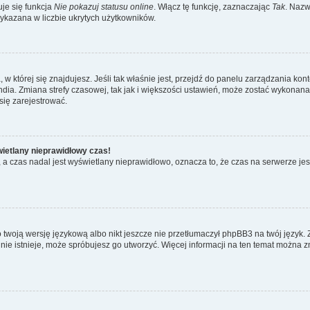
je się funkcja
Nie pokazuj statusu online
. Włącz tę funkcję, zaznaczając
Tak
. Nazw
wykazana w liczbie ukrytych użytkowników.
ta, w której się znajdujesz. Jeśli tak właśnie jest, przejdź do panelu zarządzania k
dia. Zmiana strefy czasowej, tak jak i większości ustawień, może zostać wykonana 
się zarejestrować.
wietlany nieprawidłowy czas!
a czas nadal jest wyświetlany nieprawidłowo, oznacza to, że czas na serwerze jes
 twoją wersję językową albo nikt jeszcze nie przetłumaczył phpBB3 na twój język. 
a nie istnieje, może spróbujesz go utworzyć. Więcej informacji na ten temat można z