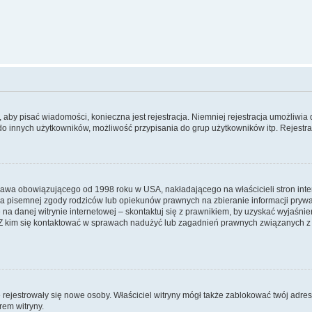
y, aby pisać wiadomości, konieczna jest rejestracja. Niemniej rejestracja umożliwia
do innych użytkowników, możliwość przypisania do grup użytkowników itp. Rejestracj
prawa obowiązującego od 1998 roku w USA, nakładającego na właścicieli stron int
ia pisemnej zgody rodziców lub opiekunów prawnych na zbieranie informacji prywa
na danej witrynie internetowej – skontaktuj się z prawnikiem, by uzyskać wyjaśnieni
 kim się kontaktować w sprawach nadużyć lub zagadnień prawnych związanych z t
ie rejestrowały się nowe osoby. Właściciel witryny mógł także zablokować twój adre
rem witryny.