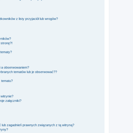
owników z listy przyjaciół lub wrogów?
yników?
stronę?!
 tematy?
ki a obserwowaniem?
ybranych tematów lub je obserwować??
, tematu?
 witrynie?
je załączniki?
 lub zagadnień prawnych związanych z tą witryną?
tryny?