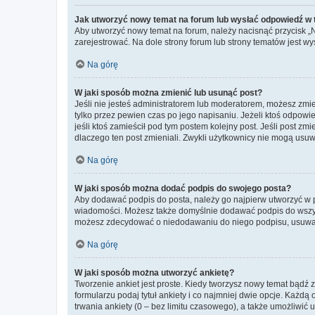
Jak utworzyć nowy temat na forum lub wysłać odpowiedź w
Aby utworzyć nowy temat na forum, należy nacisnąć przycisk 
zarejestrować. Na dole strony forum lub strony tematów jest 
Na górę
W jaki sposób można zmienić lub usunąć post?
Jeśli nie jesteś administratorem lub moderatorem, możesz zmie
tylko przez pewien czas po jego napisaniu. Jeżeli ktoś odpowiedz
jeśli ktoś zamieścił pod tym postem kolejny post. Jeśli post zm
dlaczego ten post zmieniali. Zwykli użytkownicy nie mogą usuw
Na górę
W jaki sposób można dodać podpis do swojego posta?
Aby dodawać podpis do posta, należy go najpierw utworzyć w 
wiadomości. Możesz także domyślnie dodawać podpis do wszyst
możesz zdecydować o niedodawaniu do niego podpisu, usuwaj
Na górę
W jaki sposób można utworzyć ankietę?
Tworzenie ankiet jest proste. Kiedy tworzysz nowy temat bądź z
formularzu podaj tytuł ankiety i co najmniej dwie opcje. Każ
trwania ankiety (0 – bez limitu czasowego), a także umożliwić