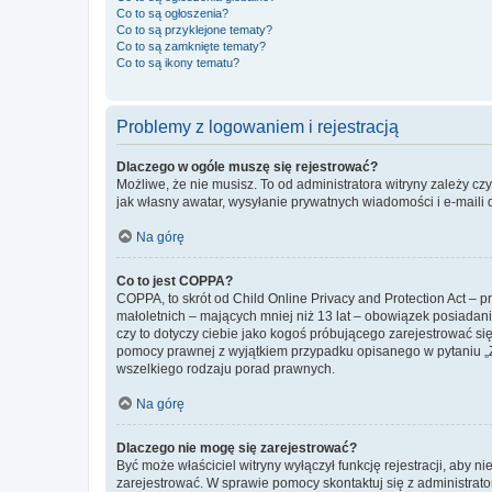
Co to są ogłoszenia?
Co to są przyklejone tematy?
Co to są zamknięte tematy?
Co to są ikony tematu?
Problemy z logowaniem i rejestracją
Dlaczego w ogóle muszę się rejestrować?
Możliwe, że nie musisz. To od administratora witryny zależy cz
jak własny awatar, wysyłanie prywatnych wiadomości i e-maili 
Na górę
Co to jest COPPA?
COPPA, to skrót od Child Online Privacy and Protection Act – 
małoletnich – mających mniej niż 13 lat – obowiązek posiadan
czy to dotyczy ciebie jako kogoś próbującego zarejestrować się 
pomocy prawnej z wyjątkiem przypadku opisanego w pytaniu „Z
wszelkiego rodzaju porad prawnych.
Na górę
Dlaczego nie mogę się zarejestrować?
Być może właściciel witryny wyłączył funkcję rejestracji, aby n
zarejestrować. W sprawie pomocy skontaktuj się z administrato