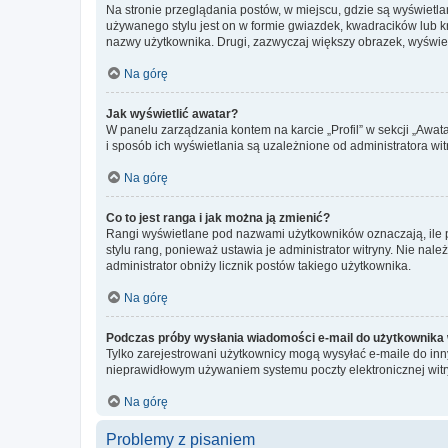
Na stronie przeglądania postów, w miejscu, gdzie są wyświetl
używanego stylu jest on w formie gwiazdek, kwadracików lub kro
nazwy użytkownika. Drugi, zazwyczaj większy obrazek, wyświet
Na górę
Jak wyświetlić awatar?
W panelu zarządzania kontem na karcie „Profil” w sekcji „Awat
i sposób ich wyświetlania są uzależnione od administratora wit
Na górę
Co to jest ranga i jak można ją zmienić?
Rangi wyświetlane pod nazwami użytkowników oznaczają, ile po
stylu rang, ponieważ ustawia je administrator witryny. Nie należ
administrator obniży licznik postów takiego użytkownika.
Na górę
Podczas próby wysłania wiadomości e-mail do użytkownika 
Tylko zarejestrowani użytkownicy mogą wysyłać e-maile do inny
nieprawidłowym używaniem systemu poczty elektronicznej wit
Na górę
Problemy z pisaniem