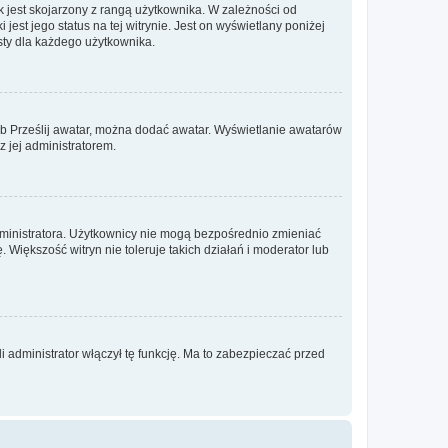
 jest skojarzony z rangą użytkownika. W zależności od
est jego status na tej witrynie. Jest on wyświetlany poniżej
sty dla każdego użytkownika.
lub Prześlij awatar, można dodać awatar. Wyświetlanie awatarów
z jej administratorem.
dministratora. Użytkownicy nie mogą bezpośrednio zmieniać
. Większość witryn nie toleruje takich działań i moderator lub
 administrator włączył tę funkcję. Ma to zabezpieczać przed