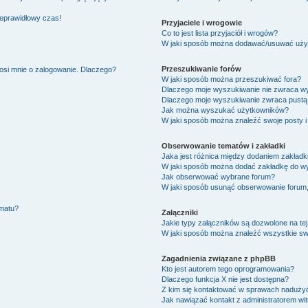
ieprawidłowy czas!
Przyjaciele i wrogowie
Co to jest lista przyjaciół i wrogów?
W jaki sposób można dodawać/usuwać użytk
Przeszukiwanie forów
osi mnie o zalogowanie. Dlaczego?
W jaki sposób można przeszukiwać fora?
Dlaczego moje wyszukiwanie nie zwraca w
Dlaczego moje wyszukiwanie zwraca pustą 
Jak można wyszukać użytkowników?
W jaki sposób można znaleźć swoje posty i
Obserwowanie tematów i zakładki
Jaka jest różnica między dodaniem zakład
W jaki sposób można dodać zakładkę do w
Jak obserwować wybrane forum?
W jaki sposób usunąć obserwowanie forum
ematu?
Załączniki
Jakie typy załączników są dozwolone na tej
W jaki sposób można znaleźć wszystkie swo
Zagadnienia związane z phpBB
Kto jest autorem tego oprogramowania?
Dlaczego funkcja X nie jest dostępna?
Z kim się kontaktować w sprawach nadużyć
Jak nawiązać kontakt z administratorem wi