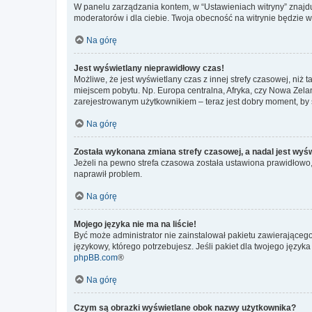
W panelu zarządzania kontem, w “Ustawieniach witryny” znajdu
moderatorów i dla ciebie. Twoja obecność na witrynie będzie 
Na górę
Jest wyświetlany nieprawidłowy czas!
Możliwe, że jest wyświetlany czas z innej strefy czasowej, niż 
miejscem pobytu. Np. Europa centralna, Afryka, czy Nowa Zelan
zarejestrowanym użytkownikiem – teraz jest dobry moment, by 
Na górę
Została wykonana zmiana strefy czasowej, a nadal jest wyś
Jeżeli na pewno strefa czasowa została ustawiona prawidłowo, 
naprawił problem.
Na górę
Mojego języka nie ma na liście!
Być może administrator nie zainstalował pakietu zawierającego
językowy, którego potrzebujesz. Jeśli pakiet dla twojego język
phpBB.com
®
Na górę
Czym są obrazki wyświetlane obok nazwy użytkownika?