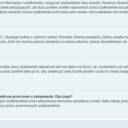
ane informacje o użytkowniku, mogą być wyświetlane dwa obrazki. Pierwszy obrazek
pek pokazujących, jak dużo postów zostało napisanych przez użytkownika lub jaki j
lany powyżej nazwy użytkownika jest znany jako awatar i jest unikatowy lub osobi
ar”, używając jednej z czterech metod: Gravatar, Galeria awatarów, Zdalny awatar 
ryny. Jeśli nie można używać awatarów na danej witrynie, należy skontaktować się 
stów dany użytkownik napisał lub jaki ma status na forum, np. moderatora czy a
y pisać postów tylko po to, aby zwiększyć swój licznik postów i przez to swoją rangę
witryna prosi mnie o zalogowanie. Dlaczego?
ch użytkowników przez wbudowany formularz wysyłania e-maili i tylko wtedy, jeżeli
ryny przez anonimowych użytkowników.