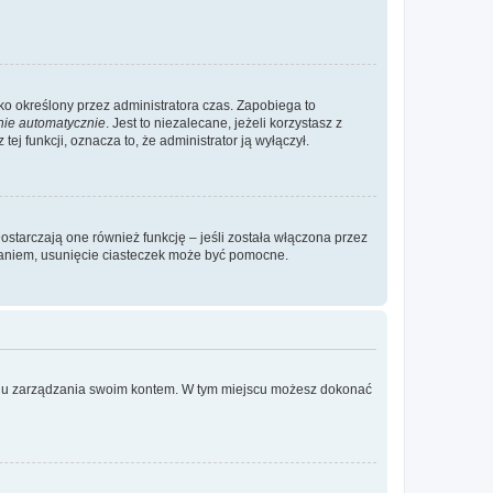
ylko określony przez administratora czas. Zapobiega to
nie automatycznie
. Jest to niezalecane, jeżeli korzystasz z
ej funkcji, oznacza to, że administrator ją wyłączył.
ostarczają one również funkcję – jeśli została włączona przez
waniem, usunięcie ciasteczek może być pomocne.
anelu zarządzania swoim kontem. W tym miejscu możesz dokonać