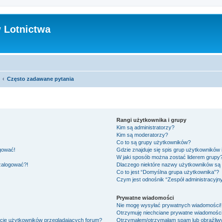
 Lotnictwa
Często zadawane pytania
Rangi użytkownika i grupy
Kim są administratorzy?
Kim są moderatorzy?
Co to są grupy użytkowników?
ogować!
Gdzie znajduje się spis grup użytkowników
W jaki sposób można zostać liderem grupy
 zalogować?!
Dlaczego niektóre nazwy użytkowników są 
Co to jest “Domyślna grupa użytkownika”?
Czym jest odnośnik “Zespół administracyjn
Prywatne wiadomości
Nie mogę wysyłać prywatnych wiadomości!
Otrzymuję niechciane prywatne wiadomości
ście użytkowników przeglądających forum?
Otrzymałem/otrzymałam spam lub obraźliwy 