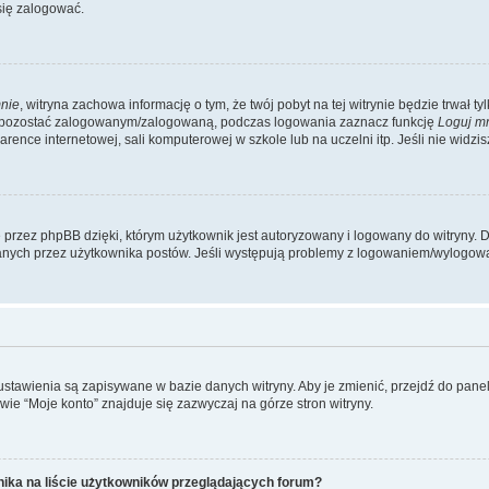
się zalogować.
nie
, witryna zachowa informację o tym, że twój pobyt na tej witrynie będzie trwał t
y pozostać zalogowanym/zalogowaną, podczas logowania zaznacz funkcję
Loguj m
ence internetowej, sali komputerowej w szkole lub na uczelni itp. Jeśli nie widzisz t
przez phpBB dzięki, którym użytkownik jest autoryzowany i logowany do witryny. D
zytanych przez użytkownika postów. Jeśli występują problemy z logowaniem/wylogo
 ustawienia są zapisywane w bazie danych witryny. Aby je zmienić, przejdź do p
ie “Moje konto” znajduje się zazwyczaj na górze stron witryny.
ika na liście użytkowników przeglądających forum?