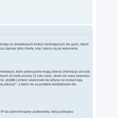
 dostęp do dodatkowych funkcji niedostępnych dla gości, takich
a zajmuje tylko chwilę, więc zaleca się jej wykonanie.
ernetowych, które potencjalnie mogą zbierać informacje od osób
tnych od osób poniżej 13 roku życia. Jeżeli nie masz pewności
e. phpBB Limited i właściciele tej witryny nie dostarczają
ą witryną?”, a także nie są punktem kontaktowym dla
s IP lub zabronił nazwy użytkownika, którą próbujesz