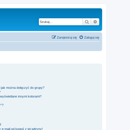
Szukaj
Wyszukiwanie z
Zarejestruj się
Zaloguj się
 i jak można dołączyć do grupy?
?
wyświetlane innymi kolorami?
y”?
!
e-mail od kogoś z tej witryny!