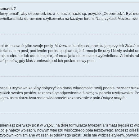
 temacie?
„Nowy temat”, aby odpowiedzieć w temacie, nacisnąć przycisk „Odpowiedz”. Być mo
wyświetlana lista uprawnień użytkownika na każdym forum. Na przykład: Możesz two
niać i usuwać tylko swoje posty. Możesz zmienić post, naciskając przycisk
Zmień
z
iał na ten post, pod twoim postem pojawi się informacja ile razy i kiedy ostatni raz
ienił moderator lub administrator, informacja ta nie zostanie wyświetlona. Administr
ać postów, gdy ktoś zamieścił pod ich postem nowy post.
panelu użytkownika. Aby dołączyć do danej wiadomości swój podpis, zaznacz funk
kich swoich postów, zaznaczając odpowiednią funkcję w panelu użytkownika. Po u
ąc w formularzu tworzenia wiadomości zaznaczenie z pola
Dołącz podpis
.
mieniasz pierwszy post w wątku, na dole formularza tworzenia tematu będziesz widzi
dą opcję należy wpisać w nowym wierszu widocznego pola tekstowego. Możesz określ
 użytkownikom zmianę wcześniej oddanego głosu. Jeśli nie widzisz etykiety, praw