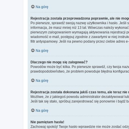
Na górę
Rejestracja została przeprowadzona poprawnie, ale nie mog
Po pierwsze, sprawdź swoją nazwę użytkownika i hasło. Jeśli 
informacja, że masz mniej niż 13 lat. Wówczas należy wykonać i
pierwszym zalogowaniem wymagają aktywowania rejestracji przez
wiadomość e-mail, postępuj zgodnie z zawartymi w niej instru
filtr antyspamowy. Jeśli na pewno podany przez ciebie adres e-
Na górę
Dlaczego nie mogę się zalogować?
Powodów może być kilka. Po pierwsze sprawdź, czy twoja nazwa u
prawdopodobieństwo, że problem powoduje błędna konfiguracja w
Na górę
Rejestracja została dokonana jakiś czas temu, ale teraz ni
Możliwe, że z jakiegoś powodu administrator dezaktywował lub u
Jeśli tak się stało, spróbuj zarejestrować się ponownie i bą
Na górę
Nie pamiętam hasła!
Zachowaj spokój! Twoje hasło wprawdzie nie może zostać odzys