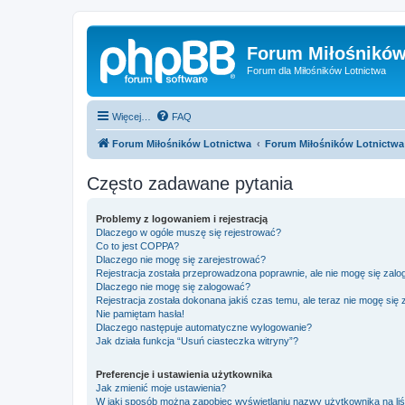
Forum Miłośników
Forum dla Miłośników Lotnictwa
Więcej…
FAQ
Forum Miłośników Lotnictwa
Forum Miłośników Lotnictwa
Często zadawane pytania
Problemy z logowaniem i rejestracją
Dlaczego w ogóle muszę się rejestrować?
Co to jest COPPA?
Dlaczego nie mogę się zarejestrować?
Rejestracja została przeprowadzona poprawnie, ale nie mogę się zal
Dlaczego nie mogę się zalogować?
Rejestracja została dokonana jakiś czas temu, ale teraz nie mogę się
Nie pamiętam hasła!
Dlaczego następuje automatyczne wylogowanie?
Jak działa funkcja “Usuń ciasteczka witryny”?
Preferencje i ustawienia użytkownika
Jak zmienić moje ustawienia?
W jaki sposób można zapobiec wyświetlaniu nazwy użytkownika na li