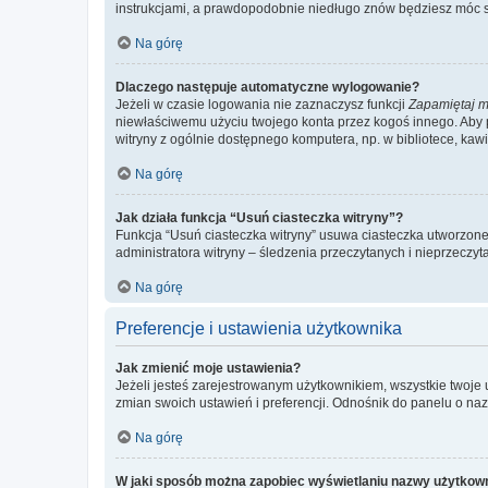
instrukcjami, a prawdopodobnie niedługo znów będziesz móc 
Na górę
Dlaczego następuje automatyczne wylogowanie?
Jeżeli w czasie logowania nie zaznaczysz funkcji
Zapamiętaj m
niewłaściwemu użyciu twojego konta przez kogoś innego. Ab
witryny z ogólnie dostępnego komputera, np. w bibliotece, kawiar
Na górę
Jak działa funkcja “Usuń ciasteczka witryny”?
Funkcja “Usuń ciasteczka witryny” usuwa ciasteczka utworzone 
administratora witryny – śledzenia przeczytanych i nieprzec
Na górę
Preferencje i ustawienia użytkownika
Jak zmienić moje ustawienia?
Jeżeli jesteś zarejestrowanym użytkownikiem, wszystkie twoje
zmian swoich ustawień i preferencji. Odnośnik do panelu o nazw
Na górę
W jaki sposób można zapobiec wyświetlaniu nazwy użytkown