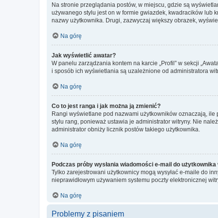
Na stronie przeglądania postów, w miejscu, gdzie są wyświetl
używanego stylu jest on w formie gwiazdek, kwadracików lub kro
nazwy użytkownika. Drugi, zazwyczaj większy obrazek, wyświet
Na górę
Jak wyświetlić awatar?
W panelu zarządzania kontem na karcie „Profil” w sekcji „Awat
i sposób ich wyświetlania są uzależnione od administratora wit
Na górę
Co to jest ranga i jak można ją zmienić?
Rangi wyświetlane pod nazwami użytkowników oznaczają, ile po
stylu rang, ponieważ ustawia je administrator witryny. Nie należ
administrator obniży licznik postów takiego użytkownika.
Na górę
Podczas próby wysłania wiadomości e-mail do użytkownika 
Tylko zarejestrowani użytkownicy mogą wysyłać e-maile do inny
nieprawidłowym używaniem systemu poczty elektronicznej wit
Na górę
Problemy z pisaniem