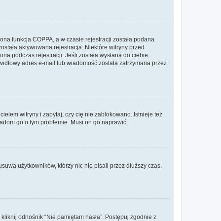
ona funkcja COPPA, a w czasie rejestracji została podana
została aktywowana rejestracja. Niektóre witryny przed
na podczas rejestracji. Jeśli została wysłana do ciebie
rawidłowy adres e-mail lub wiadomość została zatrzymana przez
lem witryny i zapytaj, czy cię nie zablokowano. Istnieje też
wiadom go o tym problemie. Musi on go naprawić.
suwa użytkowników, którzy nic nie pisali przez dłuższy czas.
liknij odnośnik “Nie pamiętam hasła”. Postępuj zgodnie z