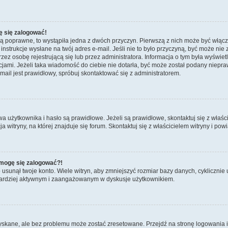
ę się zalogować!
są poprawne, to wystąpiła jedna z dwóch przyczyn. Pierwszą z nich może być włącz
nstrukcje wysłane na twój adres e-mail. Jeśli nie to było przyczyną, być może nie 
 osobę rejestrującą się lub przez administratora. Informacja o tym była wyświetlo
kcjami. Jeżeli taka wiadomość do ciebie nie dotarła, być może został podany niep
mail jest prawidłowy, spróbuj skontaktować się z administratorem.
żytkownika i hasło są prawidłowe. Jeżeli są prawidłowe, skontaktuj się z właścicie
itryny, na której znajduje się forum. Skontaktuj się z właścicielem witryny i po
e mogę się zalogować?!
sunął twoje konto. Wiele witryn, aby zmniejszyć rozmiar bazy danych, cyklicznie u
dź bardziej aktywnym i zaangażowanym w dyskusje użytkownikiem.
kane, ale bez problemu może zostać zresetowane. Przejdź na stronę logowania i k