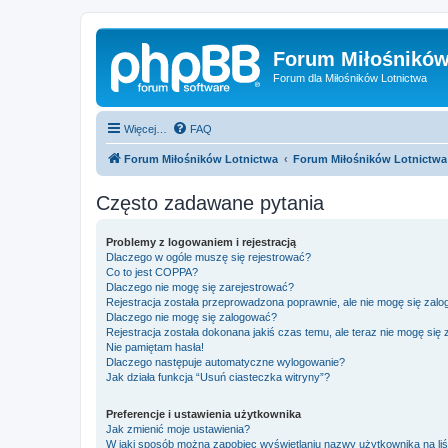
Forum Miłośników
Forum dla Miłośników Lotnictwa
Więcej…
FAQ
Forum Miłośników Lotnictwa
Forum Miłośników Lotnictwa
Często zadawane pytania
Problemy z logowaniem i rejestracją
Dlaczego w ogóle muszę się rejestrować?
Co to jest COPPA?
Dlaczego nie mogę się zarejestrować?
Rejestracja została przeprowadzona poprawnie, ale nie mogę się zal
Dlaczego nie mogę się zalogować?
Rejestracja została dokonana jakiś czas temu, ale teraz nie mogę się
Nie pamiętam hasła!
Dlaczego następuje automatyczne wylogowanie?
Jak działa funkcja “Usuń ciasteczka witryny”?
Preferencje i ustawienia użytkownika
Jak zmienić moje ustawienia?
W jaki sposób można zapobiec wyświetlaniu nazwy użytkownika na li