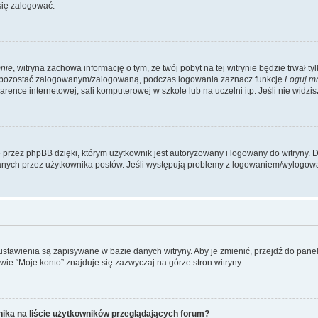
się zalogować.
nie
, witryna zachowa informację o tym, że twój pobyt na tej witrynie będzie trwał t
y pozostać zalogowanym/zalogowaną, podczas logowania zaznacz funkcję
Loguj m
ence internetowej, sali komputerowej w szkole lub na uczelni itp. Jeśli nie widzisz t
przez phpBB dzięki, którym użytkownik jest autoryzowany i logowany do witryny. D
zytanych przez użytkownika postów. Jeśli występują problemy z logowaniem/wylogo
 ustawienia są zapisywane w bazie danych witryny. Aby je zmienić, przejdź do p
ie “Moje konto” znajduje się zazwyczaj na górze stron witryny.
ika na liście użytkowników przeglądających forum?