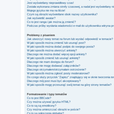
Jest wyświetlany nieprawidłowy czas!
Została wykonana zmiana strefy czasowej, a nadal jest wyświetlany n
Mojego języka nie ma na liście!
Czym są obrazki wyświetlane obok nazwy użytkownika?
Jak wyświetlić awatar?
Co to jest ranga i jak można ją zmienić?
Podczas próby wysłania wiadomości e-mail do użytkownika witryna pr
Problemy z pisaniem
Jak utworzyć nowy temat na forum lub wysłać odpowiedź w temacie?
W jaki sposób można zmienić lub usunąć post?
W jaki sposób można dodać podpis do swojego posta?
W jaki sposób można utworzyć ankietę?
Dlaczego nie można dodać więcej opcji ankiety?
W jaki sposób zmienić lub usunąć ankietę?
Dlaczego nie mam dostępu do forum?
Dlaczego nie mogę dodawać załączników?
Dlaczego otrzymałem/otrzymałam ostrzeżenie?
W jaki sposób można zgłosić posty moderatorowi?
Do czego służy przycisk “Zapisz” znajdujący się w oknie tworzenia t
Dlaczego mój post musi być akceptowany?
W jaki sposób mogę przesunąć swój temat na górę strony tematów?
Formatowanie i typy tematów
Co to jest BBCode?
Czy można używać języka HTML?
Co to są są emotikony?
Czy można umieszczać obrazki w poście?
Co to są ogłoszenia globalne?