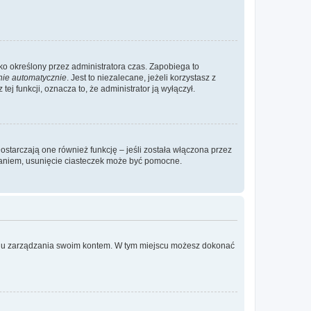
ylko określony przez administratora czas. Zapobiega to
nie automatycznie
. Jest to niezalecane, jeżeli korzystasz z
ej funkcji, oznacza to, że administrator ją wyłączył.
ostarczają one również funkcję – jeśli została włączona przez
waniem, usunięcie ciasteczek może być pomocne.
anelu zarządzania swoim kontem. W tym miejscu możesz dokonać