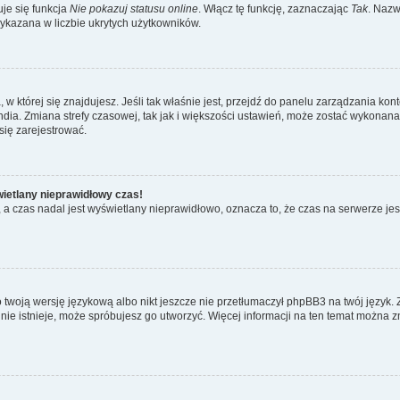
je się funkcja
Nie pokazuj statusu online
. Włącz tę funkcję, zaznaczając
Tak
. Nazw
wykazana w liczbie ukrytych użytkowników.
ta, w której się znajdujesz. Jeśli tak właśnie jest, przejdź do panelu zarządzania k
dia. Zmiana strefy czasowej, tak jak i większości ustawień, może zostać wykonana 
się zarejestrować.
wietlany nieprawidłowy czas!
a czas nadal jest wyświetlany nieprawidłowo, oznacza to, że czas na serwerze jes
 twoją wersję językową albo nikt jeszcze nie przetłumaczył phpBB3 na twój język. 
a nie istnieje, może spróbujesz go utworzyć. Więcej informacji na ten temat można z