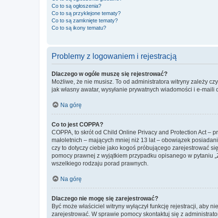
Co to są ogłoszenia?
Co to są przyklejone tematy?
Co to są zamknięte tematy?
Co to są ikony tematu?
Problemy z logowaniem i rejestracją
Dlaczego w ogóle muszę się rejestrować?
Możliwe, że nie musisz. To od administratora witryny zależy cz
jak własny awatar, wysyłanie prywatnych wiadomości i e-maili 
Na górę
Co to jest COPPA?
COPPA, to skrót od Child Online Privacy and Protection Act – 
małoletnich – mających mniej niż 13 lat – obowiązek posiadan
czy to dotyczy ciebie jako kogoś próbującego zarejestrować się 
pomocy prawnej z wyjątkiem przypadku opisanego w pytaniu „Z
wszelkiego rodzaju porad prawnych.
Na górę
Dlaczego nie mogę się zarejestrować?
Być może właściciel witryny wyłączył funkcję rejestracji, aby n
zarejestrować. W sprawie pomocy skontaktuj się z administrato