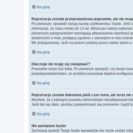
Na górę
Rejestracja została przeprowadzona poprawnie, ale nie mog
Po pierwsze, sprawdź swoją nazwę użytkownika i hasło. Jeśli 
informacja, że masz mniej niż 13 lat. Wówczas należy wykonać i
pierwszym zalogowaniem wymagają aktywowania rejestracji przez
wiadomość e-mail, postępuj zgodnie z zawartymi w niej instru
filtr antyspamowy. Jeśli na pewno podany przez ciebie adres e-
Na górę
Dlaczego nie mogę się zalogować?
Powodów może być kilka. Po pierwsze sprawdź, czy twoja nazwa u
prawdopodobieństwo, że problem powoduje błędna konfiguracja w
Na górę
Rejestracja została dokonana jakiś czas temu, ale teraz ni
Możliwe, że z jakiegoś powodu administrator dezaktywował lub u
Jeśli tak się stało, spróbuj zarejestrować się ponownie i bą
Na górę
Nie pamiętam hasła!
Zachowaj spokój! Twoje hasło wprawdzie nie może zostać odzys