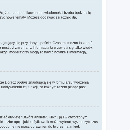
że, że przed publikowaniem wiadomości trzeba będzie się
rzyć nowe tematy, Możesz dodawać załączniki itp.
najdujący się przy danym poście. Czasami można to zrobić
 post był zmieniany. Informacja ta wyświetli się tylko wtedy,
atorzy i moderatorzy mogą zostawić notatkę z informacją,
cję
Dołącz podpis
znajdującą się w formularzu tworzenia
aktywnieniu tej funkcji, za każdym razem pisząc post,
eć etykietę “Utwórz ankietę”. Kliknij ją i w otworzonym
ić liczbę opcji, jakie użytkownik może wybrać, wyznaczyć czas
dopodobnie nie masz uprawnień do tworzenia ankiet.