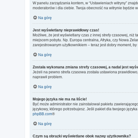
W panelu zarządzania kontem, w “Ustawieniach witryny” znajdu
moderatorów i dla ciebie. Twoja obecność na witrynie będzie 
Na górę
Jest wyświetlany nieprawidłowy czas!
Możliwe, że jest wyświetlany czas z innej strefy czasowej, niż 
miejscem pobytu. Np. Europa centralna, Afryka, czy Nowa Zelan
zarejestrowanym użytkownikiem – teraz jest dobry moment, by 
Na górę
Została wykonana zmiana strefy czasowej, a nadal jest wyś
Jeżeli na pewno strefa czasowa została ustawiona prawidłowo, 
naprawił problem.
Na górę
Mojego języka nie ma na liście!
Być może administrator nie zainstalował pakietu zawierającego
językowy, którego potrzebujesz. Jeśli pakiet dla twojego język
phpBB.com
®
Na górę
Czym są obrazki wyświetlane obok nazwy użytkownika?