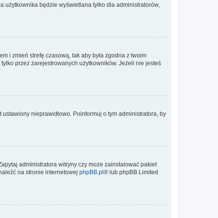
a użytkownika będzie wyświetlana tylko dla administratorów,
ontem i zmień strefę czasową, tak aby była zgodna z twoim
tylko przez zarejestrowanych użytkowników. Jeżeli nie jesteś
t ustawiony nieprawidłowo. Poinformuj o tym administratora, by
Zapytaj administratora witryny czy może zainstalować pakiet
naleźć na stronie internetowej
phpBB.pl
® lub phpBB Limited