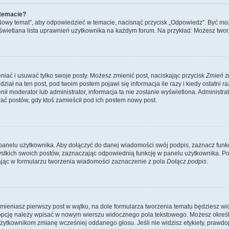
 temacie?
„Nowy temat”, aby odpowiedzieć w temacie, nacisnąć przycisk „Odpowiedz”. Być mo
wyświetlana lista uprawnień użytkownika na każdym forum. Na przykład: Możesz two
niać i usuwać tylko swoje posty. Możesz zmienić post, naciskając przycisk
Zmień
z
iał na ten post, pod twoim postem pojawi się informacja ile razy i kiedy ostatni raz
ienił moderator lub administrator, informacja ta nie zostanie wyświetlona. Administr
ać postów, gdy ktoś zamieścił pod ich postem nowy post.
panelu użytkownika. Aby dołączyć do danej wiadomości swój podpis, zaznacz funk
kich swoich postów, zaznaczając odpowiednią funkcję w panelu użytkownika. Po u
ąc w formularzu tworzenia wiadomości zaznaczenie z pola
Dołącz podpis
.
mieniasz pierwszy post w wątku, na dole formularza tworzenia tematu będziesz widzi
dą opcję należy wpisać w nowym wierszu widocznego pola tekstowego. Możesz określ
 użytkownikom zmianę wcześniej oddanego głosu. Jeśli nie widzisz etykiety, praw