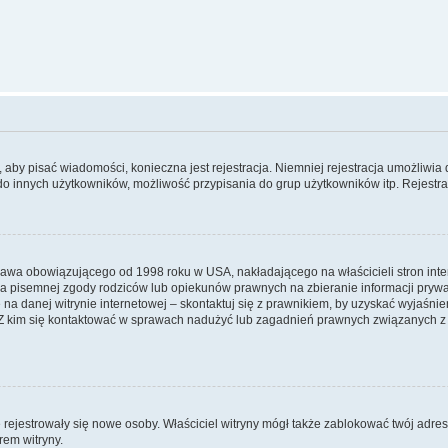
y, aby pisać wiadomości, konieczna jest rejestracja. Niemniej rejestracja umożliwia
do innych użytkowników, możliwość przypisania do grup użytkowników itp. Rejestracj
prawa obowiązującego od 1998 roku w USA, nakładającego na właścicieli stron int
ia pisemnej zgody rodziców lub opiekunów prawnych na zbieranie informacji prywa
na danej witrynie internetowej – skontaktuj się z prawnikiem, by uzyskać wyjaśnieni
 kim się kontaktować w sprawach nadużyć lub zagadnień prawnych związanych z t
ie rejestrowały się nowe osoby. Właściciel witryny mógł także zablokować twój adre
rem witryny.