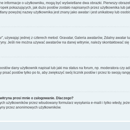
ane informacje o użytkowniku, mogą być wyświetlane dwa obrazki. Pierwszy obrazek
pek pokazujących, jak dużo postów zostało napisanych przez użytkownika lub jaki j
lany powyżej nazwy użytkownika jest znany jako awatar i jest unikatowy lub osobi
ar”, używając jednej z czterech metod: Gravatar, Galeria awatarów, Zdalny awatar 
ryny. Jeśli nie można używać awatarów na danej witrynie, należy skontaktować się 
stów dany użytkownik napisał lub jaki ma status na forum, np. moderatora czy a
y pisać postów tylko po to, aby zwiększyć swój licznik postów i przez to swoją rangę
witryna prosi mnie o zalogowanie. Dlaczego?
ch użytkowników przez wbudowany formularz wysyłania e-maili i tylko wtedy, jeżeli
ryny przez anonimowych użytkowników.