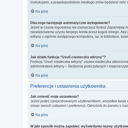
instrukcjami, a prawdopodobnie niedługo znów będziesz móc 
Na górę
Dlaczego następuje automatyczne wylogowanie?
Jeżeli w czasie logowania nie zaznaczysz funkcji
Zapamiętaj m
niewłaściwemu użyciu twojego konta przez kogoś innego. Ab
witryny z ogólnie dostępnego komputera, np. w bibliotece, kawiar
Na górę
Jak działa funkcja “Usuń ciasteczka witryny”?
Funkcja “Usuń ciasteczka witryny” usuwa ciasteczka utworzone 
administratora witryny – śledzenia przeczytanych i nieprzec
Na górę
Preferencje i ustawienia użytkownika
Jak zmienić moje ustawienia?
Jeżeli jesteś zarejestrowanym użytkownikiem, wszystkie twoje
zmian swoich ustawień i preferencji. Odnośnik do panelu o nazw
Na górę
W jaki sposób można zapobiec wyświetlaniu nazwy użytkown