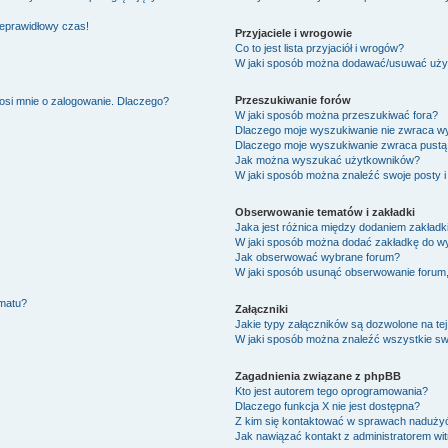
ieprawidłowy czas!
Przyjaciele i wrogowie
Co to jest lista przyjaciół i wrogów?
W jaki sposób można dodawać/usuwać użytk
Przeszukiwanie forów
osi mnie o zalogowanie. Dlaczego?
W jaki sposób można przeszukiwać fora?
Dlaczego moje wyszukiwanie nie zwraca w
Dlaczego moje wyszukiwanie zwraca pustą 
Jak można wyszukać użytkowników?
W jaki sposób można znaleźć swoje posty i
Obserwowanie tematów i zakładki
Jaka jest różnica między dodaniem zakład
W jaki sposób można dodać zakładkę do w
Jak obserwować wybrane forum?
W jaki sposób usunąć obserwowanie forum
ematu?
Załączniki
Jakie typy załączników są dozwolone na tej
W jaki sposób można znaleźć wszystkie swo
Zagadnienia związane z phpBB
Kto jest autorem tego oprogramowania?
Dlaczego funkcja X nie jest dostępna?
Z kim się kontaktować w sprawach nadużyć
Jak nawiązać kontakt z administratorem wi