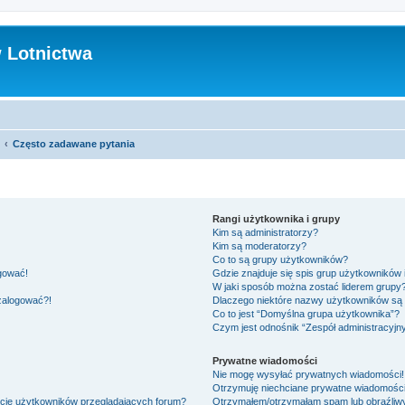
 Lotnictwa
Często zadawane pytania
Rangi użytkownika i grupy
Kim są administratorzy?
Kim są moderatorzy?
Co to są grupy użytkowników?
ogować!
Gdzie znajduje się spis grup użytkowników
W jaki sposób można zostać liderem grupy
 zalogować?!
Dlaczego niektóre nazwy użytkowników są 
Co to jest “Domyślna grupa użytkownika”?
Czym jest odnośnik “Zespół administracyjn
Prywatne wiadomości
Nie mogę wysyłać prywatnych wiadomości!
Otrzymuję niechciane prywatne wiadomości
ście użytkowników przeglądających forum?
Otrzymałem/otrzymałam spam lub obraźliwy 