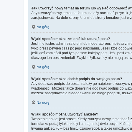
Jak utworzyć nowy temat na forum lub wysłać odpowiedź w
Aby utworzyć nowy temat na forum, należy nacisnąć przycisk 
zarejestrować. Na dole strony forum lub strony tematów jest 
Na górę
W jaki sposób można zmienić lub usunąć post?
Jeśli nie jesteś administratorem lub moderatorem, możesz zmie
tylko przez pewien czas po jego napisaniu. Jeżeli ktoś odpowiedz
jeśli ktoś zamieścił pod tym postem kolejny post. Jeśli post zm
dlaczego ten post zmieniali. Zwykli użytkownicy nie mogą usuw
Na górę
W jaki sposób można dodać podpis do swojego posta?
Aby dodawać podpis do posta, należy go najpierw utworzyć w 
wiadomości. Możesz także domyślnie dodawać podpis do wszyst
możesz zdecydować o niedodawaniu do niego podpisu, usuwaj
Na górę
W jaki sposób można utworzyć ankietę?
Tworzenie ankiet jest proste. Kiedy tworzysz nowy temat bądź z
formularzu podaj tytuł ankiety i co najmniej dwie opcje. Każ
trwania ankiety (0 – bez limitu czasowego), a także umożliwić