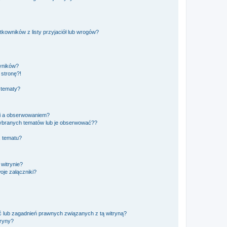
owników z listy przyjaciół lub wrogów?
yników?
stronę?!
 tematy?
ki a obserwowaniem?
ybranych tematów lub je obserwować??
, tematu?
 witrynie?
je załączniki?
 lub zagadnień prawnych związanych z tą witryną?
tryny?