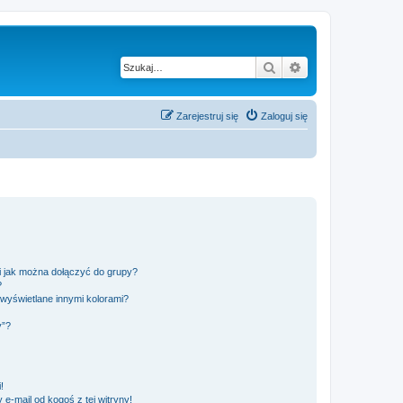
Szukaj
Wyszukiwanie z
Zarejestruj się
Zaloguj się
 i jak można dołączyć do grupy?
?
wyświetlane innymi kolorami?
y”?
!
e-mail od kogoś z tej witryny!