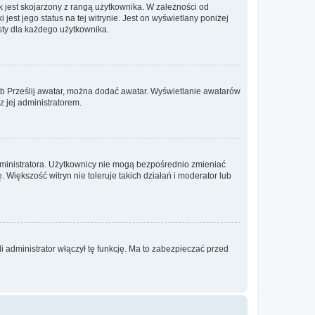
 jest skojarzony z rangą użytkownika. W zależności od
est jego status na tej witrynie. Jest on wyświetlany poniżej
sty dla każdego użytkownika.
lub Prześlij awatar, można dodać awatar. Wyświetlanie awatarów
z jej administratorem.
dministratora. Użytkownicy nie mogą bezpośrednio zmieniać
. Większość witryn nie toleruje takich działań i moderator lub
 administrator włączył tę funkcję. Ma to zabezpieczać przed