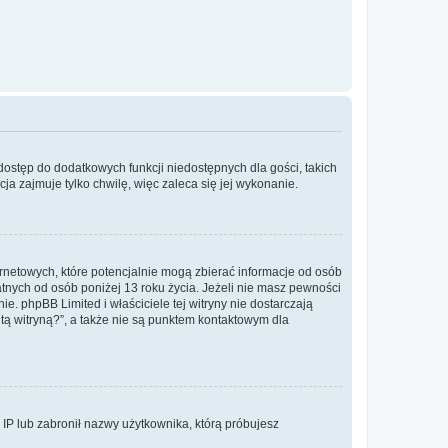
 dostęp do dodatkowych funkcji niedostępnych dla gości, takich
a zajmuje tylko chwilę, więc zaleca się jej wykonanie.
ernetowych, które potencjalnie mogą zbierać informacje od osób
tnych od osób poniżej 13 roku życia. Jeżeli nie masz pewności
e. phpBB Limited i właściciele tej witryny nie dostarczają
ą witryną?”, a także nie są punktem kontaktowym dla
s IP lub zabronił nazwy użytkownika, którą próbujesz