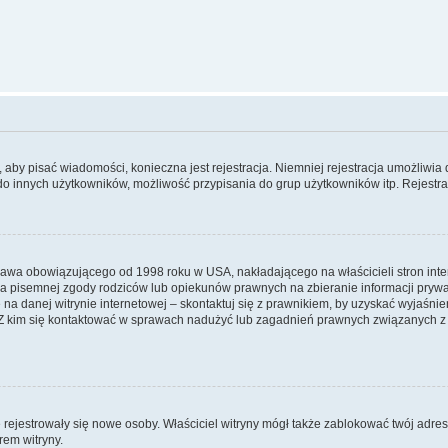
y, aby pisać wiadomości, konieczna jest rejestracja. Niemniej rejestracja umożliwia
do innych użytkowników, możliwość przypisania do grup użytkowników itp. Rejestracj
prawa obowiązującego od 1998 roku w USA, nakładającego na właścicieli stron int
ia pisemnej zgody rodziców lub opiekunów prawnych na zbieranie informacji prywa
na danej witrynie internetowej – skontaktuj się z prawnikiem, by uzyskać wyjaśnieni
 kim się kontaktować w sprawach nadużyć lub zagadnień prawnych związanych z t
ie rejestrowały się nowe osoby. Właściciel witryny mógł także zablokować twój adre
rem witryny.