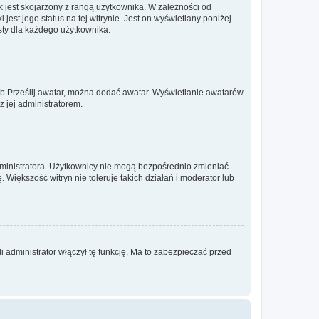
 jest skojarzony z rangą użytkownika. W zależności od
est jego status na tej witrynie. Jest on wyświetlany poniżej
sty dla każdego użytkownika.
lub Prześlij awatar, można dodać awatar. Wyświetlanie awatarów
z jej administratorem.
dministratora. Użytkownicy nie mogą bezpośrednio zmieniać
. Większość witryn nie toleruje takich działań i moderator lub
 administrator włączył tę funkcję. Ma to zabezpieczać przed