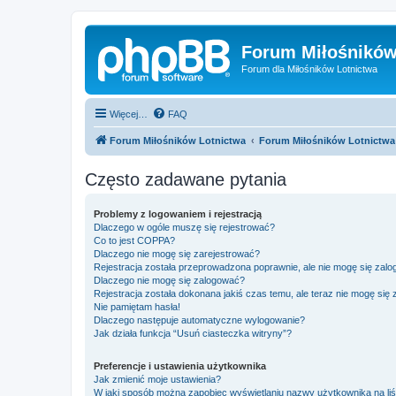
Forum Miłośników
Forum dla Miłośników Lotnictwa
Więcej…
FAQ
Forum Miłośników Lotnictwa
Forum Miłośników Lotnictwa
Często zadawane pytania
Problemy z logowaniem i rejestracją
Dlaczego w ogóle muszę się rejestrować?
Co to jest COPPA?
Dlaczego nie mogę się zarejestrować?
Rejestracja została przeprowadzona poprawnie, ale nie mogę się zal
Dlaczego nie mogę się zalogować?
Rejestracja została dokonana jakiś czas temu, ale teraz nie mogę się
Nie pamiętam hasła!
Dlaczego następuje automatyczne wylogowanie?
Jak działa funkcja “Usuń ciasteczka witryny”?
Preferencje i ustawienia użytkownika
Jak zmienić moje ustawienia?
W jaki sposób można zapobiec wyświetlaniu nazwy użytkownika na li