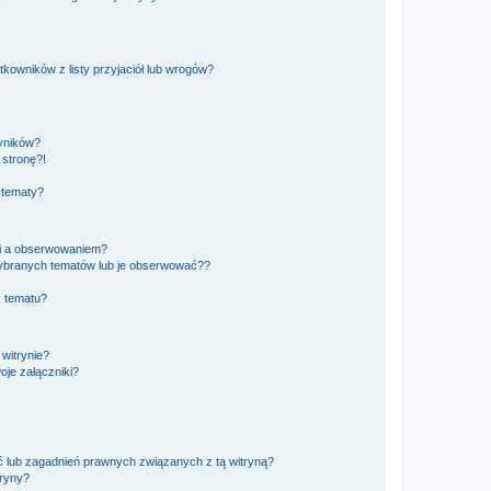
owników z listy przyjaciół lub wrogów?
yników?
stronę?!
 tematy?
ki a obserwowaniem?
ybranych tematów lub je obserwować??
, tematu?
 witrynie?
je załączniki?
 lub zagadnień prawnych związanych z tą witryną?
tryny?