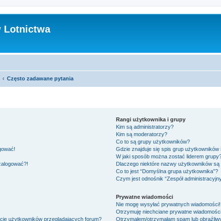
 Lotnictwa
Często zadawane pytania
Rangi użytkownika i grupy
Kim są administratorzy?
Kim są moderatorzy?
Co to są grupy użytkowników?
ogować!
Gdzie znajduje się spis grup użytkowników
W jaki sposób można zostać liderem grupy
 zalogować?!
Dlaczego niektóre nazwy użytkowników są 
Co to jest “Domyślna grupa użytkownika”?
Czym jest odnośnik “Zespół administracyjn
Prywatne wiadomości
Nie mogę wysyłać prywatnych wiadomości!
Otrzymuję niechciane prywatne wiadomości
ście użytkowników przeglądających forum?
Otrzymałem/otrzymałam spam lub obraźliwy 