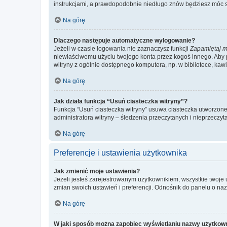
instrukcjami, a prawdopodobnie niedługo znów będziesz móc 
Na górę
Dlaczego następuje automatyczne wylogowanie?
Jeżeli w czasie logowania nie zaznaczysz funkcji
Zapamiętaj m
niewłaściwemu użyciu twojego konta przez kogoś innego. Ab
witryny z ogólnie dostępnego komputera, np. w bibliotece, kawiar
Na górę
Jak działa funkcja “Usuń ciasteczka witryny”?
Funkcja “Usuń ciasteczka witryny” usuwa ciasteczka utworzone 
administratora witryny – śledzenia przeczytanych i nieprzec
Na górę
Preferencje i ustawienia użytkownika
Jak zmienić moje ustawienia?
Jeżeli jesteś zarejestrowanym użytkownikiem, wszystkie twoje
zmian swoich ustawień i preferencji. Odnośnik do panelu o nazw
Na górę
W jaki sposób można zapobiec wyświetlaniu nazwy użytkown