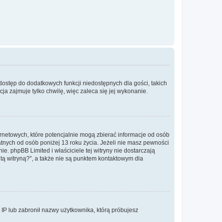
 dostęp do dodatkowych funkcji niedostępnych dla gości, takich
a zajmuje tylko chwilę, więc zaleca się jej wykonanie.
ernetowych, które potencjalnie mogą zbierać informacje od osób
tnych od osób poniżej 13 roku życia. Jeżeli nie masz pewności
e. phpBB Limited i właściciele tej witryny nie dostarczają
ą witryną?”, a także nie są punktem kontaktowym dla
s IP lub zabronił nazwy użytkownika, którą próbujesz