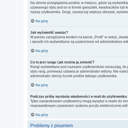
Na stronie przeglądania postów, w miejscu, gdzie są wyświetl
używanego stylu jest on w formie gwiazdek, kwadracików lub kro
nazwy użytkownika. Drugi, zazwyczaj większy obrazek, wyświet
Na górę
Jak wyświetlić awatar?
W panelu zarządzania kontem na karcie „Profil” w sekcji „Awat
i sposób ich wyświetlania są uzależnione od administratora wit
Na górę
Co to jest ranga i jak można ją zmienić?
Rangi wyświetlane pod nazwami użytkowników oznaczają, ile po
stylu rang, ponieważ ustawia je administrator witryny. Nie należ
administrator obniży licznik postów takiego użytkownika.
Na górę
Podczas próby wysłania wiadomości e-mail do użytkownika 
Tylko zarejestrowani użytkownicy mogą wysyłać e-maile do inny
nieprawidłowym używaniem systemu poczty elektronicznej wit
Na górę
Problemy z pisaniem