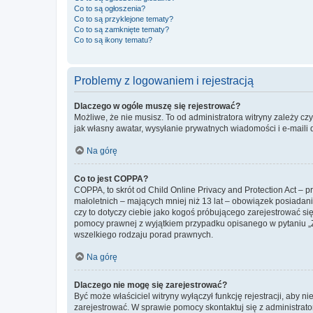
Co to są ogłoszenia?
Co to są przyklejone tematy?
Co to są zamknięte tematy?
Co to są ikony tematu?
Problemy z logowaniem i rejestracją
Dlaczego w ogóle muszę się rejestrować?
Możliwe, że nie musisz. To od administratora witryny zależy cz
jak własny awatar, wysyłanie prywatnych wiadomości i e-maili 
Na górę
Co to jest COPPA?
COPPA, to skrót od Child Online Privacy and Protection Act – 
małoletnich – mających mniej niż 13 lat – obowiązek posiadan
czy to dotyczy ciebie jako kogoś próbującego zarejestrować się 
pomocy prawnej z wyjątkiem przypadku opisanego w pytaniu „Z
wszelkiego rodzaju porad prawnych.
Na górę
Dlaczego nie mogę się zarejestrować?
Być może właściciel witryny wyłączył funkcję rejestracji, aby n
zarejestrować. W sprawie pomocy skontaktuj się z administrato