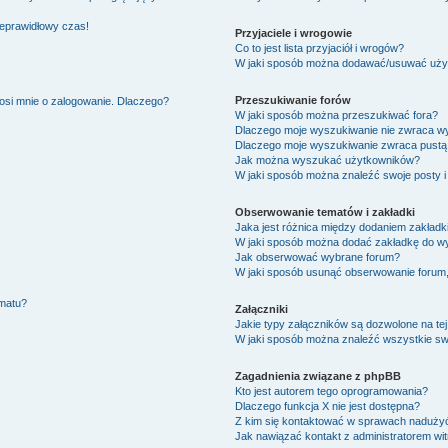
ieprawidłowy czas!
Przyjaciele i wrogowie
Co to jest lista przyjaciół i wrogów?
W jaki sposób można dodawać/usuwać użytk
Przeszukiwanie forów
osi mnie o zalogowanie. Dlaczego?
W jaki sposób można przeszukiwać fora?
Dlaczego moje wyszukiwanie nie zwraca w
Dlaczego moje wyszukiwanie zwraca pustą 
Jak można wyszukać użytkowników?
W jaki sposób można znaleźć swoje posty i
Obserwowanie tematów i zakładki
Jaka jest różnica między dodaniem zakład
W jaki sposób można dodać zakładkę do w
Jak obserwować wybrane forum?
W jaki sposób usunąć obserwowanie forum
ematu?
Załączniki
Jakie typy załączników są dozwolone na tej
W jaki sposób można znaleźć wszystkie swo
Zagadnienia związane z phpBB
Kto jest autorem tego oprogramowania?
Dlaczego funkcja X nie jest dostępna?
Z kim się kontaktować w sprawach nadużyć
Jak nawiązać kontakt z administratorem wi