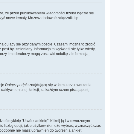
że, że przed publikowaniem wiadomości trzeba będzie się
rzyć nowe tematy, Możesz dodawać załączniki itp.
najdujący się przy danym poście. Czasami można to zrobić
 post był zmieniany. Informacja ta wyświetli się tylko wtedy,
atorzy i moderatorzy mogą zostawić notatkę z informacją,
cję
Dołącz podpis
znajdującą się w formularzu tworzenia
aktywnieniu tej funkcji, za każdym razem pisząc post,
eć etykietę “Utwórz ankietę”. Kliknij ją i w otworzonym
ić liczbę opcji, jakie użytkownik może wybrać, wyznaczyć czas
dopodobnie nie masz uprawnień do tworzenia ankiet.