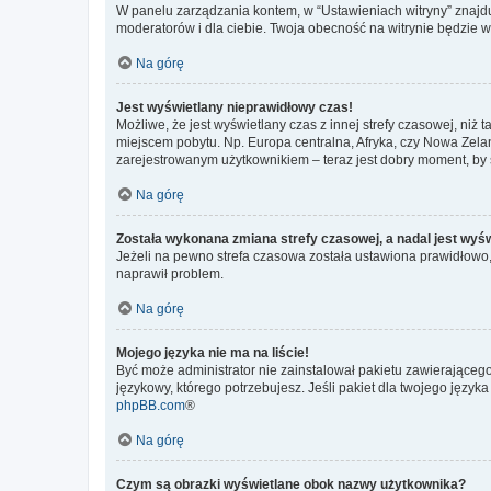
W panelu zarządzania kontem, w “Ustawieniach witryny” znajdu
moderatorów i dla ciebie. Twoja obecność na witrynie będzie 
Na górę
Jest wyświetlany nieprawidłowy czas!
Możliwe, że jest wyświetlany czas z innej strefy czasowej, niż 
miejscem pobytu. Np. Europa centralna, Afryka, czy Nowa Zelan
zarejestrowanym użytkownikiem – teraz jest dobry moment, by 
Na górę
Została wykonana zmiana strefy czasowej, a nadal jest wyś
Jeżeli na pewno strefa czasowa została ustawiona prawidłowo, 
naprawił problem.
Na górę
Mojego języka nie ma na liście!
Być może administrator nie zainstalował pakietu zawierającego
językowy, którego potrzebujesz. Jeśli pakiet dla twojego język
phpBB.com
®
Na górę
Czym są obrazki wyświetlane obok nazwy użytkownika?