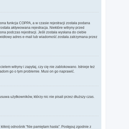
ona funkcja COPPA, a w czasie rejestracji została podana
została aktywowana rejestracja. Niektóre witryny przed
na podczas rejestracji. Jeśli została wysłana do ciebie
rawidłowy adres e-mail lub wiadomość została zatrzymana przez
lem witryny i zapytaj, czy cię nie zablokowano. Istnieje też
wiadom go o tym problemie. Musi on go naprawić.
suwa użytkowników, którzy nic nie pisali przez dłuższy czas.
liknij odnośnik “Nie pamiętam hasła”. Postępuj zgodnie z