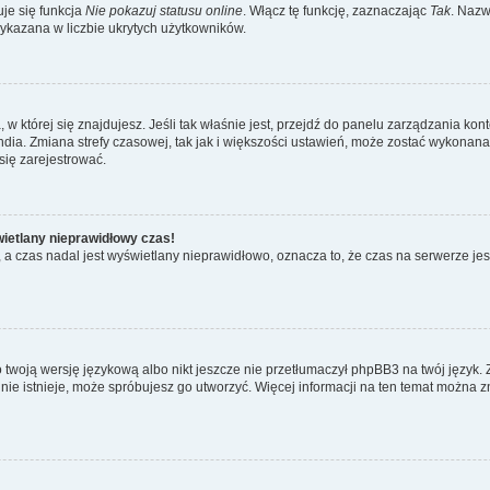
je się funkcja
Nie pokazuj statusu online
. Włącz tę funkcję, zaznaczając
Tak
. Nazw
wykazana w liczbie ukrytych użytkowników.
ta, w której się znajdujesz. Jeśli tak właśnie jest, przejdź do panelu zarządzania k
dia. Zmiana strefy czasowej, tak jak i większości ustawień, może zostać wykonana 
się zarejestrować.
wietlany nieprawidłowy czas!
a czas nadal jest wyświetlany nieprawidłowo, oznacza to, że czas na serwerze jes
 twoją wersję językową albo nikt jeszcze nie przetłumaczył phpBB3 na twój język. 
a nie istnieje, może spróbujesz go utworzyć. Więcej informacji na ten temat można z