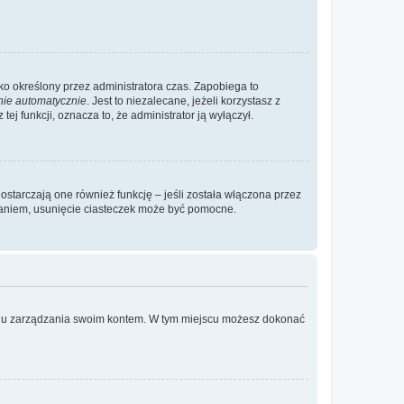
ylko określony przez administratora czas. Zapobiega to
nie automatycznie
. Jest to niezalecane, jeżeli korzystasz z
ej funkcji, oznacza to, że administrator ją wyłączył.
ostarczają one również funkcję – jeśli została włączona przez
waniem, usunięcie ciasteczek może być pomocne.
anelu zarządzania swoim kontem. W tym miejscu możesz dokonać