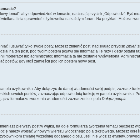
 temacie?
„Nowy temat”, aby odpowiedzieć w temacie, nacisnąć przycisk „Odpowiedz”. Być mo
wyświetlana lista uprawnień użytkownika na każdym forum. Na przykład: Możesz two
niać i usuwać tylko swoje posty. Możesz zmienić post, naciskając przycisk
Zmień
z
iał na ten post, pod twoim postem pojawi się informacja ile razy i kiedy ostatni raz
ienił moderator lub administrator, informacja ta nie zostanie wyświetlona. Administr
ać postów, gdy ktoś zamieścił pod ich postem nowy post.
panelu użytkownika. Aby dołączyć do danej wiadomości swój podpis, zaznacz funk
kich swoich postów, zaznaczając odpowiednią funkcję w panelu użytkownika. Po u
ąc w formularzu tworzenia wiadomości zaznaczenie z pola
Dołącz podpis
.
mieniasz pierwszy post w wątku, na dole formularza tworzenia tematu będziesz widzi
dą opcję należy wpisać w nowym wierszu widocznego pola tekstowego. Możesz określ
 użytkownikom zmianę wcześniej oddanego głosu. Jeśli nie widzisz etykiety, praw