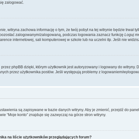
się zalogować.
nie
, witryna zachowa informację o tym, że twój pobyt na tej witrynie będzie trwał t
y pozostać zalogowanym/zalogowaną, podczas logowania zaznacz funkcję
Loguj m
ence internetowej, sali komputerowej w szkole lub na uczelni itp. Jeśli nie widzisz t
przez phpBB dzięki, którym użytkownik jest autoryzowany i logowany do witryny. D
zytanych przez użytkownika postów. Jeśli występują problemy z logowaniem/wylogo
 ustawienia są zapisywane w bazie danych witryny. Aby je zmienić, przejdź do p
ie “Moje konto” znajduje się zazwyczaj na górze stron witryny.
ika na liście użytkowników przeglądających forum?