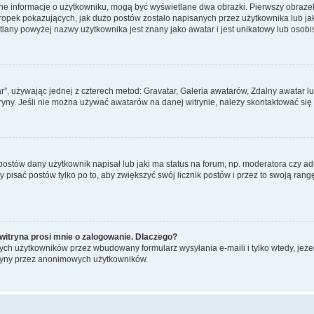
ane informacje o użytkowniku, mogą być wyświetlane dwa obrazki. Pierwszy obrazek
pek pokazujących, jak dużo postów zostało napisanych przez użytkownika lub jaki j
lany powyżej nazwy użytkownika jest znany jako awatar i jest unikatowy lub osobi
ar”, używając jednej z czterech metod: Gravatar, Galeria awatarów, Zdalny awatar 
ryny. Jeśli nie można używać awatarów na danej witrynie, należy skontaktować się 
stów dany użytkownik napisał lub jaki ma status na forum, np. moderatora czy a
y pisać postów tylko po to, aby zwiększyć swój licznik postów i przez to swoją rangę
witryna prosi mnie o zalogowanie. Dlaczego?
ch użytkowników przez wbudowany formularz wysyłania e-maili i tylko wtedy, jeżeli
ryny przez anonimowych użytkowników.