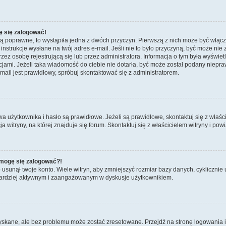
ę się zalogować!
są poprawne, to wystąpiła jedna z dwóch przyczyn. Pierwszą z nich może być włącz
nstrukcje wysłane na twój adres e-mail. Jeśli nie to było przyczyną, być może nie 
 osobę rejestrującą się lub przez administratora. Informacja o tym była wyświetlo
kcjami. Jeżeli taka wiadomość do ciebie nie dotarła, być może został podany niep
mail jest prawidłowy, spróbuj skontaktować się z administratorem.
żytkownika i hasło są prawidłowe. Jeżeli są prawidłowe, skontaktuj się z właścicie
itryny, na której znajduje się forum. Skontaktuj się z właścicielem witryny i po
e mogę się zalogować?!
sunął twoje konto. Wiele witryn, aby zmniejszyć rozmiar bazy danych, cyklicznie u
dź bardziej aktywnym i zaangażowanym w dyskusje użytkownikiem.
kane, ale bez problemu może zostać zresetowane. Przejdź na stronę logowania i k