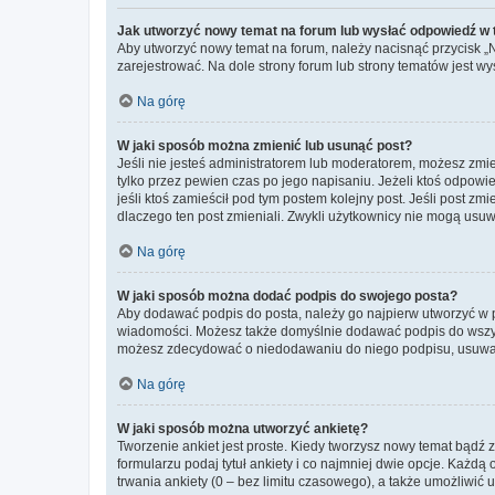
Jak utworzyć nowy temat na forum lub wysłać odpowiedź w
Aby utworzyć nowy temat na forum, należy nacisnąć przycisk 
zarejestrować. Na dole strony forum lub strony tematów jest 
Na górę
W jaki sposób można zmienić lub usunąć post?
Jeśli nie jesteś administratorem lub moderatorem, możesz zmie
tylko przez pewien czas po jego napisaniu. Jeżeli ktoś odpowiedz
jeśli ktoś zamieścił pod tym postem kolejny post. Jeśli post zm
dlaczego ten post zmieniali. Zwykli użytkownicy nie mogą usuw
Na górę
W jaki sposób można dodać podpis do swojego posta?
Aby dodawać podpis do posta, należy go najpierw utworzyć w 
wiadomości. Możesz także domyślnie dodawać podpis do wszyst
możesz zdecydować o niedodawaniu do niego podpisu, usuwaj
Na górę
W jaki sposób można utworzyć ankietę?
Tworzenie ankiet jest proste. Kiedy tworzysz nowy temat bądź z
formularzu podaj tytuł ankiety i co najmniej dwie opcje. Każ
trwania ankiety (0 – bez limitu czasowego), a także umożliwić