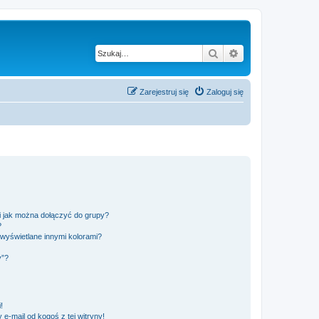
Szukaj
Wyszukiwanie z
Zarejestruj się
Zaloguj się
 i jak można dołączyć do grupy?
?
wyświetlane innymi kolorami?
y”?
!
e-mail od kogoś z tej witryny!