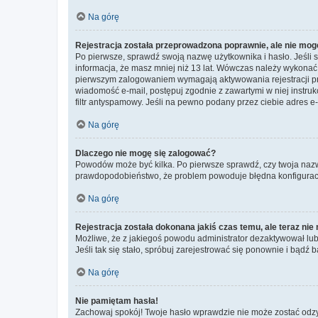
Na górę
Rejestracja została przeprowadzona poprawnie, ale nie mog
Po pierwsze, sprawdź swoją nazwę użytkownika i hasło. Jeśli 
informacja, że masz mniej niż 13 lat. Wówczas należy wykonać i
pierwszym zalogowaniem wymagają aktywowania rejestracji przez
wiadomość e-mail, postępuj zgodnie z zawartymi w niej instru
filtr antyspamowy. Jeśli na pewno podany przez ciebie adres e-
Na górę
Dlaczego nie mogę się zalogować?
Powodów może być kilka. Po pierwsze sprawdź, czy twoja nazwa u
prawdopodobieństwo, że problem powoduje błędna konfiguracja w
Na górę
Rejestracja została dokonana jakiś czas temu, ale teraz ni
Możliwe, że z jakiegoś powodu administrator dezaktywował lub u
Jeśli tak się stało, spróbuj zarejestrować się ponownie i bą
Na górę
Nie pamiętam hasła!
Zachowaj spokój! Twoje hasło wprawdzie nie może zostać odzys