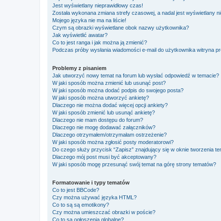
Jest wyświetlany nieprawidłowy czas!
Została wykonana zmiana strefy czasowej, a nadal jest wyświetlany n
Mojego języka nie ma na liście!
Czym są obrazki wyświetlane obok nazwy użytkownika?
Jak wyświetlić awatar?
Co to jest ranga i jak można ją zmienić?
Podczas próby wysłania wiadomości e-mail do użytkownika witryna pr
Problemy z pisaniem
Jak utworzyć nowy temat na forum lub wysłać odpowiedź w temacie?
W jaki sposób można zmienić lub usunąć post?
W jaki sposób można dodać podpis do swojego posta?
W jaki sposób można utworzyć ankietę?
Dlaczego nie można dodać więcej opcji ankiety?
W jaki sposób zmienić lub usunąć ankietę?
Dlaczego nie mam dostępu do forum?
Dlaczego nie mogę dodawać załączników?
Dlaczego otrzymałem/otrzymałam ostrzeżenie?
W jaki sposób można zgłosić posty moderatorowi?
Do czego służy przycisk “Zapisz” znajdujący się w oknie tworzenia t
Dlaczego mój post musi być akceptowany?
W jaki sposób mogę przesunąć swój temat na górę strony tematów?
Formatowanie i typy tematów
Co to jest BBCode?
Czy można używać języka HTML?
Co to są są emotikony?
Czy można umieszczać obrazki w poście?
Co to są ogłoszenia globalne?