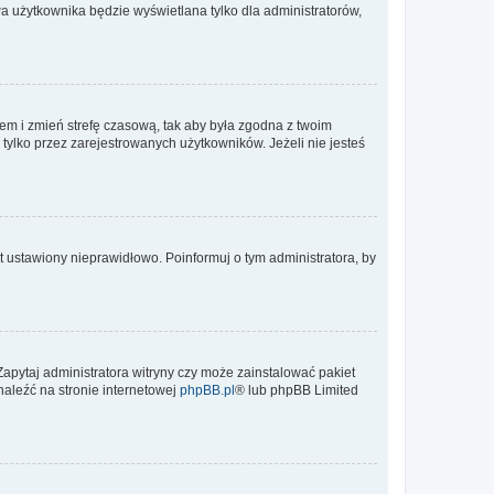
a użytkownika będzie wyświetlana tylko dla administratorów,
ontem i zmień strefę czasową, tak aby była zgodna z twoim
tylko przez zarejestrowanych użytkowników. Jeżeli nie jesteś
t ustawiony nieprawidłowo. Poinformuj o tym administratora, by
Zapytaj administratora witryny czy może zainstalować pakiet
naleźć na stronie internetowej
phpBB.pl
® lub phpBB Limited