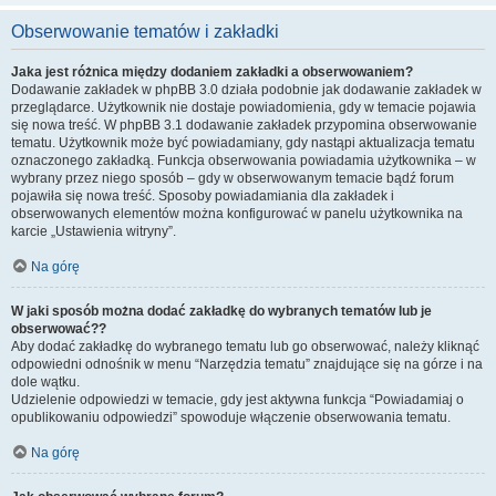
Obserwowanie tematów i zakładki
Jaka jest różnica między dodaniem zakładki a obserwowaniem?
Dodawanie zakładek w phpBB 3.0 działa podobnie jak dodawanie zakładek w
przeglądarce. Użytkownik nie dostaje powiadomienia, gdy w temacie pojawia
się nowa treść. W phpBB 3.1 dodawanie zakładek przypomina obserwowanie
tematu. Użytkownik może być powiadamiany, gdy nastąpi aktualizacja tematu
oznaczonego zakładką. Funkcja obserwowania powiadamia użytkownika – w
wybrany przez niego sposób – gdy w obserwowanym temacie bądź forum
pojawiła się nowa treść. Sposoby powiadamiania dla zakładek i
obserwowanych elementów można konfigurować w panelu użytkownika na
karcie „Ustawienia witryny”.
Na górę
W jaki sposób można dodać zakładkę do wybranych tematów lub je
obserwować??
Aby dodać zakładkę do wybranego tematu lub go obserwować, należy kliknąć
odpowiedni odnośnik w menu “Narzędzia tematu” znajdujące się na górze i na
dole wątku.
Udzielenie odpowiedzi w temacie, gdy jest aktywna funkcja “Powiadamiaj o
opublikowaniu odpowiedzi” spowoduje włączenie obserwowania tematu.
Na górę