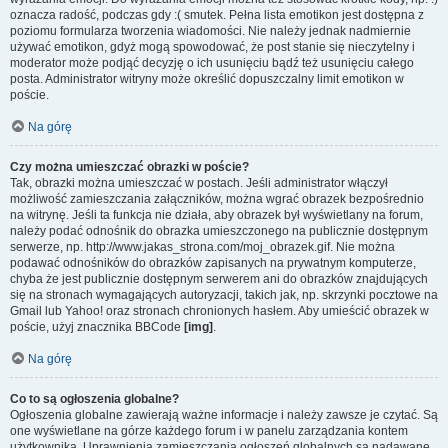
oznacza radość, podczas gdy :( smutek. Pełna lista emotikon jest dostępna z
poziomu formularza tworzenia wiadomości. Nie należy jednak nadmiernie
używać emotikon, gdyż mogą spowodować, że post stanie się nieczytelny i
moderator może podjąć decyzję o ich usunięciu bądź też usunięciu całego
posta. Administrator witryny może określić dopuszczalny limit emotikon w
poście.
Na górę
Czy można umieszczać obrazki w poście?
Tak, obrazki można umieszczać w postach. Jeśli administrator włączył
możliwość zamieszczania załączników, można wgrać obrazek bezpośrednio
na witrynę. Jeśli ta funkcja nie działa, aby obrazek był wyświetlany na forum,
należy podać odnośnik do obrazka umieszczonego na publicznie dostępnym
serwerze, np. http://www.jakas_strona.com/moj_obrazek.gif. Nie można
podawać odnośników do obrazków zapisanych na prywatnym komputerze,
chyba że jest publicznie dostępnym serwerem ani do obrazków znajdujących
się na stronach wymagających autoryzacji, takich jak, np. skrzynki pocztowe na
Gmail lub Yahoo! oraz stronach chronionych hasłem. Aby umieścić obrazek w
poście, użyj znacznika BBCode
[img]
.
Na górę
Co to są ogłoszenia globalne?
Ogłoszenia globalne zawierają ważne informacje i należy zawsze je czytać. Są
one wyświetlane na górze każdego forum i w panelu zarządzania kontem
użytkownika. Uprawnienia zamieszczania ogłoszeń globalnych są nadawane