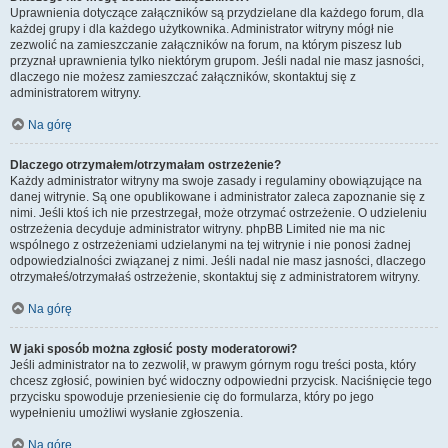
Uprawnienia dotyczące załączników są przydzielane dla każdego forum, dla
każdej grupy i dla każdego użytkownika. Administrator witryny mógł nie
zezwolić na zamieszczanie załączników na forum, na którym piszesz lub
przyznał uprawnienia tylko niektórym grupom. Jeśli nadal nie masz jasności,
dlaczego nie możesz zamieszczać załączników, skontaktuj się z
administratorem witryny.
Na górę
Dlaczego otrzymałem/otrzymałam ostrzeżenie?
Każdy administrator witryny ma swoje zasady i regulaminy obowiązujące na
danej witrynie. Są one opublikowane i administrator zaleca zapoznanie się z
nimi. Jeśli ktoś ich nie przestrzegał, może otrzymać ostrzeżenie. O udzieleniu
ostrzeżenia decyduje administrator witryny. phpBB Limited nie ma nic
wspólnego z ostrzeżeniami udzielanymi na tej witrynie i nie ponosi żadnej
odpowiedzialności związanej z nimi. Jeśli nadal nie masz jasności, dlaczego
otrzymałeś/otrzymałaś ostrzeżenie, skontaktuj się z administratorem witryny.
Na górę
W jaki sposób można zgłosić posty moderatorowi?
Jeśli administrator na to zezwolił, w prawym górnym rogu treści posta, który
chcesz zgłosić, powinien być widoczny odpowiedni przycisk. Naciśnięcie tego
przycisku spowoduje przeniesienie cię do formularza, który po jego
wypełnieniu umożliwi wysłanie zgłoszenia.
Na górę