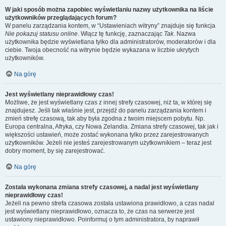
W jaki sposób można zapobiec wyświetlaniu nazwy użytkownika na liście
użytkowników przeglądających forum?
W panelu zarządzania kontem, w “Ustawieniach witryny” znajduje się funkcja
Nie pokazuj statusu online
. Włącz tę funkcję, zaznaczając
Tak
. Nazwa
użytkownika będzie wyświetlana tylko dla administratorów, moderatorów i dla
ciebie. Twoja obecność na witrynie będzie wykazana w liczbie ukrytych
użytkowników.
Na górę
Jest wyświetlany nieprawidłowy czas!
Możliwe, że jest wyświetlany czas z innej strefy czasowej, niż ta, w której się
znajdujesz. Jeśli tak właśnie jest, przejdź do panelu zarządzania kontem i
zmień strefę czasową, tak aby była zgodna z twoim miejscem pobytu. Np.
Europa centralna, Afryka, czy Nowa Zelandia. Zmiana strefy czasowej, tak jak i
większości ustawień, może zostać wykonana tylko przez zarejestrowanych
użytkowników. Jeżeli nie jesteś zarejestrowanym użytkownikiem – teraz jest
dobry moment, by się zarejestrować.
Na górę
Została wykonana zmiana strefy czasowej, a nadal jest wyświetlany
nieprawidłowy czas!
Jeżeli na pewno strefa czasowa została ustawiona prawidłowo, a czas nadal
jest wyświetlany nieprawidłowo, oznacza to, że czas na serwerze jest
ustawiony nieprawidłowo. Poinformuj o tym administratora, by naprawił