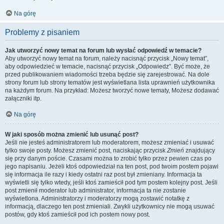
Na górę
Problemy z pisaniem
Jak utworzyć nowy temat na forum lub wysłać odpowiedź w temacie?
Aby utworzyć nowy temat na forum, należy nacisnąć przycisk „Nowy temat”,
aby odpowiedzieć w temacie, nacisnąć przycisk „Odpowiedz”. Być może, że
przed publikowaniem wiadomości trzeba będzie się zarejestrować. Na dole
strony forum lub strony tematów jest wyświetlana lista uprawnień użytkownika
na każdym forum. Na przykład: Możesz tworzyć nowe tematy, Możesz dodawać
załączniki itp.
Na górę
W jaki sposób można zmienić lub usunąć post?
Jeśli nie jesteś administratorem lub moderatorem, możesz zmieniać i usuwać
tylko swoje posty. Możesz zmienić post, naciskając przycisk
Zmień
znajdujący
się przy danym poście. Czasami można to zrobić tylko przez pewien czas po
jego napisaniu. Jeżeli ktoś odpowiedział na ten post, pod twoim postem pojawi
się informacja ile razy i kiedy ostatni raz post był zmieniany. Informacja ta
wyświetli się tylko wtedy, jeśli ktoś zamieścił pod tym postem kolejny post. Jeśli
post zmienił moderator lub administrator, informacja ta nie zostanie
wyświetlona. Administratorzy i moderatorzy mogą zostawić notatkę z
informacją, dlaczego ten post zmieniali. Zwykli użytkownicy nie mogą usuwać
postów, gdy ktoś zamieścił pod ich postem nowy post.