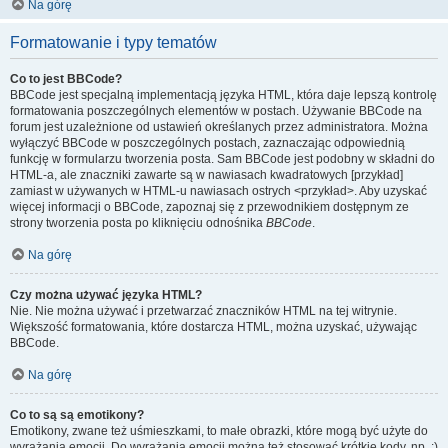
Na górę
Formatowanie i typy tematów
Co to jest BBCode?
BBCode jest specjalną implementacją języka HTML, która daje lepszą kontrolę
formatowania poszczególnych elementów w postach. Używanie BBCode na
forum jest uzależnione od ustawień określanych przez administratora. Można
wyłączyć BBCode w poszczególnych postach, zaznaczając odpowiednią
funkcję w formularzu tworzenia posta. Sam BBCode jest podobny w składni do
HTML-a, ale znaczniki zawarte są w nawiasach kwadratowych [przykład]
zamiast w używanych w HTML-u nawiasach ostrych <przykład>. Aby uzyskać
więcej informacji o BBCode, zapoznaj się z przewodnikiem dostępnym ze
strony tworzenia posta po kliknięciu odnośnika
BBCode
.
Na górę
Czy można używać języka HTML?
Nie. Nie można używać i przetwarzać znaczników HTML na tej witrynie.
Większość formatowania, które dostarcza HTML, można uzyskać, używając
BBCode.
Na górę
Co to są są emotikony?
Emotikony, zwane też uśmieszkami, to małe obrazki, które mogą być użyte do
wyrażania emocji. Do wyrażania emocji można też stosować krótkie kody, np. :)