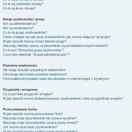
Co to są zamknięte tematy?
Co to są ikony tematu?
Rangi użytkownika i grupy
Kim są administratorzy?
Kim są moderatorzy?
Co to są grupy użytkowników?
Gdzie znajduje się spis grup użytkowników i jak można dołączyć do grupy?
W jaki sposób można zostać liderem grupy?
Dlaczego niektóre nazwy użytkowników są wyświetlane innymi kolorami?
Co to jest “Domyślna grupa użytkownika”?
Czym jest odnośnik “Zespół administracyjny”?
Prywatne wiadomości
Nie mogę wysyłać prywatnych wiadomości!
Otrzymuję niechciane prywatne wiadomości!
Otrzymałem/otrzymałam spam lub obraźliwy e-mail od kogoś z tej witryny!
Przyjaciele i wrogowie
Co to jest lista przyjaciół i wrogów?
W jaki sposób można dodawać/usuwać użytkowników z listy przyjaciół lub wrogów?
Przeszukiwanie forów
W jaki sposób można przeszukiwać fora?
Dlaczego moje wyszukiwanie nie zwraca wyników?
Dlaczego moje wyszukiwanie zwraca pustą stronę?!
Jak można wyszukać użytkowników?
W jaki sposób można znaleźć swoje posty i tematy?