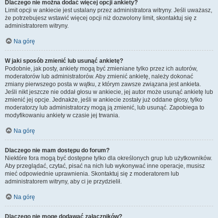
Dlaczego nie można dodać więcej opcji ankiety?
Limit opcji w ankiecie jest ustalany przez administratora witryny. Jeśli uważasz,
że potrzebujesz wstawić więcej opcji niż dozwolony limit, skontaktuj się z
administratorem witryny.
Na górę
W jaki sposób zmienić lub usunąć ankietę?
Podobnie, jak posty, ankiety mogą być zmieniane tylko przez ich autorów,
moderatorów lub administratorów. Aby zmienić ankietę, należy dokonać
zmiany pierwszego posta w wątku, z którym zawsze związana jest ankieta.
Jeśli nikt jeszcze nie oddał głosu w ankiecie, jej autor może usunąć ankietę lub
zmienić jej opcje. Jednakże, jeśli w ankiecie zostały już oddane głosy, tylko
moderatorzy lub administratorzy mogą ją zmienić, lub usunąć. Zapobiega to
modyfikowaniu ankiety w czasie jej trwania.
Na górę
Dlaczego nie mam dostępu do forum?
Niektóre fora mogą być dostępne tylko dla określonych grup lub użytkowników.
Aby przeglądać, czytać, pisać na nich lub wykonywać inne operacje, musisz
mieć odpowiednie uprawnienia. Skontaktuj się z moderatorem lub
administratorem witryny, aby ci je przydzielił.
Na górę
Dlaczego nie mogę dodawać załączników?