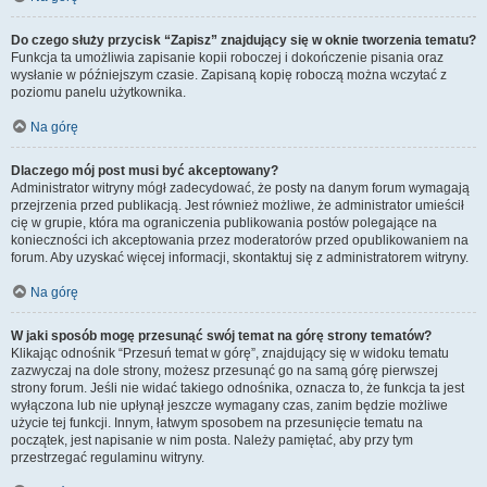
Do czego służy przycisk “Zapisz” znajdujący się w oknie tworzenia tematu?
Funkcja ta umożliwia zapisanie kopii roboczej i dokończenie pisania oraz
wysłanie w późniejszym czasie. Zapisaną kopię roboczą można wczytać z
poziomu panelu użytkownika.
Na górę
Dlaczego mój post musi być akceptowany?
Administrator witryny mógł zadecydować, że posty na danym forum wymagają
przejrzenia przed publikacją. Jest również możliwe, że administrator umieścił
cię w grupie, która ma ograniczenia publikowania postów polegające na
konieczności ich akceptowania przez moderatorów przed opublikowaniem na
forum. Aby uzyskać więcej informacji, skontaktuj się z administratorem witryny.
Na górę
W jaki sposób mogę przesunąć swój temat na górę strony tematów?
Klikając odnośnik “Przesuń temat w górę”, znajdujący się w widoku tematu
zazwyczaj na dole strony, możesz przesunąć go na samą górę pierwszej
strony forum. Jeśli nie widać takiego odnośnika, oznacza to, że funkcja ta jest
wyłączona lub nie upłynął jeszcze wymagany czas, zanim będzie możliwe
użycie tej funkcji. Innym, łatwym sposobem na przesunięcie tematu na
początek, jest napisanie w nim posta. Należy pamiętać, aby przy tym
przestrzegać regulaminu witryny.