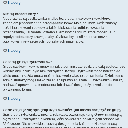
Na górę
Kim są moderatorzy?
Moderatorzy są użytkownikami albo też grupami użytkowników, których
zadaniem jest codzienne przeglądanie forów. Mają oni możliwość zmiany
treści lub usuwania postów, a także blokowania, odblokowywania,
przenoszenia, usuwania i dzielenia tematów na forum, które moderują. Z
reguły moderatorzy czuwają, aby użytkownicy pisali na temat oraz nie
publikowali niewłaściwych i obraźliwych materiałów.
Na górę
Co to są grupy użytkowników?
Grupy użytkowników, to grupy, na jakie administratorzy dzielą całą społeczność
witryny, aby łatwiej było nimi zarządzać. Każdy użytkownik może należeć do
wielu grup, a każda grupa może mieć swoje własne uprawnienia. Dzięki temu
administratorzy mogą łatwo zmieniać uprawnienia wielu użytkowników naraz,
nadawać uprawnienia moderatora lub dawać dostęp użytkownikom do
prywatnego forum.
Na górę
Gdzie znajduje się spis grup użytkowników i jak można dołączyć do grupy?
Spis grup użytkowników można zobaczyć, otwierając kartę
Grupy
znajdującą
się w panelu zarządzania kontem, który otwiera się po kliknięciu odnośnika
Moje konto
. Nie wszystkie grupy są dostępne dla każdego. Niektóre mogą