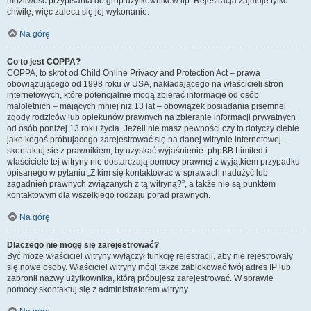
możliwość przypisania do grup użytkowników itp. Rejestracja zajmuje tylko
chwilę, więc zaleca się jej wykonanie.
Na górę
Co to jest COPPA?
COPPA, to skrót od Child Online Privacy and Protection Act – prawa
obowiązującego od 1998 roku w USA, nakładającego na właścicieli stron
internetowych, które potencjalnie mogą zbierać informacje od osób
małoletnich – mających mniej niż 13 lat – obowiązek posiadania pisemnej
zgody rodziców lub opiekunów prawnych na zbieranie informacji prywatnych
od osób poniżej 13 roku życia. Jeżeli nie masz pewności czy to dotyczy ciebie
jako kogoś próbującego zarejestrować się na danej witrynie internetowej –
skontaktuj się z prawnikiem, by uzyskać wyjaśnienie. phpBB Limited i
właściciele tej witryny nie dostarczają pomocy prawnej z wyjątkiem przypadku
opisanego w pytaniu „Z kim się kontaktować w sprawach nadużyć lub
zagadnień prawnych związanych z tą witryną?”, a także nie są punktem
kontaktowym dla wszelkiego rodzaju porad prawnych.
Na górę
Dlaczego nie mogę się zarejestrować?
Być może właściciel witryny wyłączył funkcję rejestracji, aby nie rejestrowały
się nowe osoby. Właściciel witryny mógł także zablokować twój adres IP lub
zabronił nazwy użytkownika, którą próbujesz zarejestrować. W sprawie
pomocy skontaktuj się z administratorem witryny.