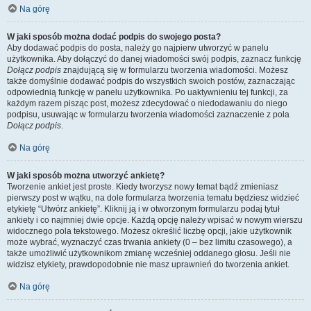
Na górę
W jaki sposób można dodać podpis do swojego posta?
Aby dodawać podpis do posta, należy go najpierw utworzyć w panelu
użytkownika. Aby dołączyć do danej wiadomości swój podpis, zaznacz funkcję
Dołącz podpis
znajdującą się w formularzu tworzenia wiadomości. Możesz
także domyślnie dodawać podpis do wszystkich swoich postów, zaznaczając
odpowiednią funkcję w panelu użytkownika. Po uaktywnieniu tej funkcji, za
każdym razem pisząc post, możesz zdecydować o niedodawaniu do niego
podpisu, usuwając w formularzu tworzenia wiadomości zaznaczenie z pola
Dołącz podpis
.
Na górę
W jaki sposób można utworzyć ankietę?
Tworzenie ankiet jest proste. Kiedy tworzysz nowy temat bądź zmieniasz
pierwszy post w wątku, na dole formularza tworzenia tematu będziesz widzieć
etykietę “Utwórz ankietę”. Kliknij ją i w otworzonym formularzu podaj tytuł
ankiety i co najmniej dwie opcje. Każdą opcję należy wpisać w nowym wierszu
widocznego pola tekstowego. Możesz określić liczbę opcji, jakie użytkownik
może wybrać, wyznaczyć czas trwania ankiety (0 – bez limitu czasowego), a
także umożliwić użytkownikom zmianę wcześniej oddanego głosu. Jeśli nie
widzisz etykiety, prawdopodobnie nie masz uprawnień do tworzenia ankiet.
Na górę