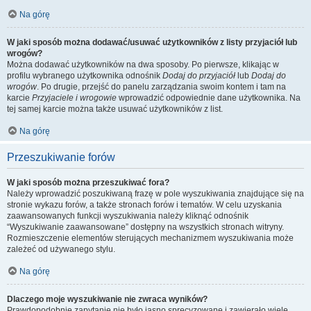
Na górę
W jaki sposób można dodawać/usuwać użytkowników z listy przyjaciół lub
wrogów?
Można dodawać użytkowników na dwa sposoby. Po pierwsze, klikając w
profilu wybranego użytkownika odnośnik
Dodaj do przyjaciół
lub
Dodaj do
wrogów
. Po drugie, przejść do panelu zarządzania swoim kontem i tam na
karcie
Przyjaciele i wrogowie
wprowadzić odpowiednie dane użytkownika. Na
tej samej karcie można także usuwać użytkowników z list.
Na górę
Przeszukiwanie forów
W jaki sposób można przeszukiwać fora?
Należy wprowadzić poszukiwaną frazę w pole wyszukiwania znajdujące się na
stronie wykazu forów, a także stronach forów i tematów. W celu uzyskania
zaawansowanych funkcji wyszukiwania należy kliknąć odnośnik
“Wyszukiwanie zaawansowane” dostępny na wszystkich stronach witryny.
Rozmieszczenie elementów sterujących mechanizmem wyszukiwania może
zależeć od używanego stylu.
Na górę
Dlaczego moje wyszukiwanie nie zwraca wyników?
Prawdopodobnie zapytanie nie było jasno sprecyzowane i zawierało wiele