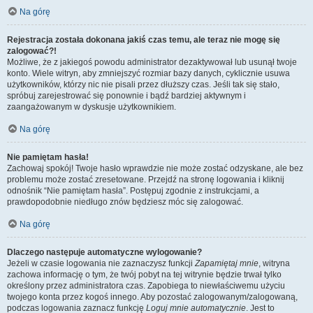
Na górę
Rejestracja została dokonana jakiś czas temu, ale teraz nie mogę się
zalogować?!
Możliwe, że z jakiegoś powodu administrator dezaktywował lub usunął twoje
konto. Wiele witryn, aby zmniejszyć rozmiar bazy danych, cyklicznie usuwa
użytkowników, którzy nic nie pisali przez dłuższy czas. Jeśli tak się stało,
spróbuj zarejestrować się ponownie i bądź bardziej aktywnym i
zaangażowanym w dyskusje użytkownikiem.
Na górę
Nie pamiętam hasła!
Zachowaj spokój! Twoje hasło wprawdzie nie może zostać odzyskane, ale bez
problemu może zostać zresetowane. Przejdź na stronę logowania i kliknij
odnośnik “Nie pamiętam hasła”. Postępuj zgodnie z instrukcjami, a
prawdopodobnie niedługo znów będziesz móc się zalogować.
Na górę
Dlaczego następuje automatyczne wylogowanie?
Jeżeli w czasie logowania nie zaznaczysz funkcji
Zapamiętaj mnie
, witryna
zachowa informację o tym, że twój pobyt na tej witrynie będzie trwał tylko
określony przez administratora czas. Zapobiega to niewłaściwemu użyciu
twojego konta przez kogoś innego. Aby pozostać zalogowanym/zalogowaną,
podczas logowania zaznacz funkcję
Loguj mnie automatycznie
. Jest to