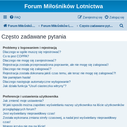
Forum Miłośników Lotnictwa
FAQ
Zarejestruj się
Zaloguj się
S
Forum Miłośników Lotnictwa
Forum Miłośników Lotnictwa
Często zadawane pytania
z
Często zadawane pytania
u
k
Problemy z logowaniem i rejestracją
Dlaczego w ogóle muszę się rejestrować?
a
Co to jest COPPA?
j
Dlaczego nie mogę się zarejestrować?
Rejestracja została przeprowadzona poprawnie, ale nie mogę się zalogować!
Dlaczego nie mogę się zalogować?
Rejestracja została dokonana jakiś czas temu, ale teraz nie mogę się zalogować?!
Nie pamiętam hasła!
Dlaczego następuje automatyczne wylogowanie?
Jak działa funkcja “Usuń ciasteczka witryny”?
Preferencje i ustawienia użytkownika
Jak zmienić moje ustawienia?
W jaki sposób można zapobiec wyświetlaniu nazwy użytkownika na liście użytkowników
przeglądających forum?
Jest wyświetlany nieprawidłowy czas!
Została wykonana zmiana strefy czasowej, a nadal jest wyświetlany nieprawidłowy
czas!
Mojego języka nie ma na liście!