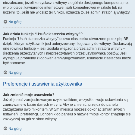
niezalecane, jeżeli korzystasz z witryny z ogólnie dostępnego komputera, np.
w bibliotece, kawiarence internetowej, sali komputerowej w szkole lub na
uczelni itp. Jeśli nie widzisz tej funkcji, oznacza to, że administrator ją wyłączył.
Na górę
Jak działa funkcja “Usuń ciasteczka witryny”?
Funkcja “Usuń ciasteczka witryny” usuwa ciasteczka utworzone przez phpBB
dzięki, którym użytkownik jest autoryzowany i logowany do witryny. Dostarczają
one również funkcję – jeśli została włączona przez administratora witryny –
śledzenia przeczytanych i nieprzeczytanych przez użytkownika postów. Jeśli
występują problemy z logowaniem/wylogowaniem, usunięcie ciasteczek może
być pomocne.
Na górę
Preferencje i ustawienia użytkownika
Jak zmienić moje ustawienia?
Jeżeli jesteś zarejestrowanym użytkownikiem, wszystkie twoje ustawienia są
zapisywane w bazie danych witryny. Aby je zmienić, przejdź do panelu
zarządzania swoim kontem. W tym miejscu możesz dokonać zmian swoich
ustawień i preferencji. Odnośnik do panelu o nazwie “Moje konto” znajduje się
zazwyczaj na górze stron witryny.
Na górę