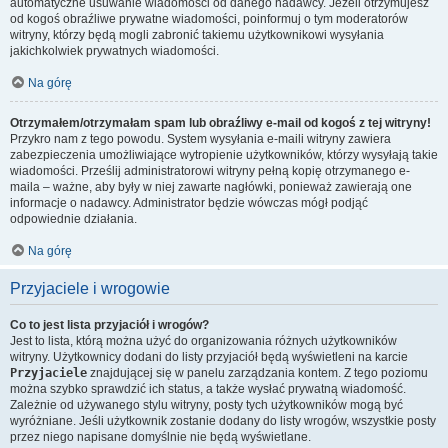
automatyczne usuwanie wiadomości od danego nadawcy. Jeżeli otrzymujesz
od kogoś obraźliwe prywatne wiadomości, poinformuj o tym moderatorów
witryny, którzy będą mogli zabronić takiemu użytkownikowi wysyłania
jakichkolwiek prywatnych wiadomości.
Na górę
Otrzymałem/otrzymałam spam lub obraźliwy e-mail od kogoś z tej witryny!
Przykro nam z tego powodu. System wysyłania e-maili witryny zawiera
zabezpieczenia umożliwiające wytropienie użytkowników, którzy wysyłają takie
wiadomości. Prześlij administratorowi witryny pełną kopię otrzymanego e-
maila – ważne, aby były w niej zawarte nagłówki, ponieważ zawierają one
informacje o nadawcy. Administrator będzie wówczas mógł podjąć
odpowiednie działania.
Na górę
Przyjaciele i wrogowie
Co to jest lista przyjaciół i wrogów?
Jest to lista, którą można użyć do organizowania różnych użytkowników
witryny. Użytkownicy dodani do listy przyjaciół będą wyświetleni na karcie
Przyjaciele
znajdującej się w panelu zarządzania kontem. Z tego poziomu
można szybko sprawdzić ich status, a także wysłać prywatną wiadomość.
Zależnie od używanego stylu witryny, posty tych użytkowników mogą być
wyróżniane. Jeśli użytkownik zostanie dodany do listy wrogów, wszystkie posty
przez niego napisane domyślnie nie będą wyświetlane.