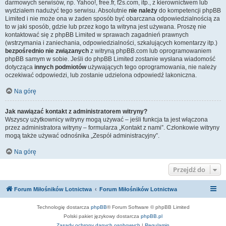
darmowych serwisów, np. Yahoo!, free.fr, f2s.com, itp., z kierownictwem lub
wydziałem nadużyć tego serwisu. Absolutnie
nie należy
do kompetencji phpBB
Limited i nie może ona w żaden sposób być obarczana odpowiedzialnością za
to w jaki sposób, gdzie lub przez kogo ta witryna jest używana. Proszę nie
kontaktować się z phpBB Limited w sprawach zagadnień prawnych
(wstrzymania i zaniechania, odpowiedzialności, szkalujących komentarzy itp.)
bezpośrednio nie związanych
z witryną phpBB.com lub oprogramowaniem
phpBB samym w sobie. Jeśli do phpBB Limited zostanie wysłana wiadomość
dotycząca
innych podmiotów
używających tego oprogramowania, nie należy
oczekiwać odpowiedzi, lub zostanie udzielona odpowiedź lakoniczna.
Na górę
Jak nawiązać kontakt z administratorem witryny?
Wszyscy użytkownicy witryny mogą używać – jeśli funkcja ta jest włączona
przez administratora witryny – formularza „Kontakt z nami”. Członkowie witryny
mogą także używać odnośnika „Zespół administracyjny”.
Na górę
Przejdź do
Forum Miłośników Lotnictwa
Forum Miłośników Lotnictwa
Technologię dostarcza
phpBB
® Forum Software © phpBB Limited
Polski pakiet językowy dostarcza
phpBB.pl
Zasady ochrony danych osobowych
|
Regulamin