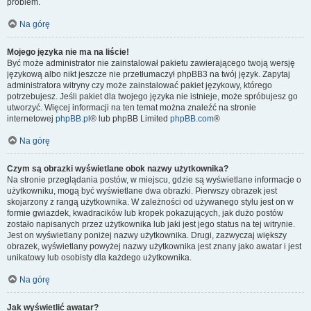
problem.
Na górę
Mojego języka nie ma na liście!
Być może administrator nie zainstalował pakietu zawierającego twoją wersję
językową albo nikt jeszcze nie przetłumaczył phpBB3 na twój język. Zapytaj
administratora witryny czy może zainstalować pakiet językowy, którego
potrzebujesz. Jeśli pakiet dla twojego języka nie istnieje, może spróbujesz go
utworzyć. Więcej informacji na ten temat można znaleźć na stronie
internetowej
phpBB.pl
® lub phpBB Limited
phpBB.com
®
Na górę
Czym są obrazki wyświetlane obok nazwy użytkownika?
Na stronie przeglądania postów, w miejscu, gdzie są wyświetlane informacje o
użytkowniku, mogą być wyświetlane dwa obrazki. Pierwszy obrazek jest
skojarzony z rangą użytkownika. W zależności od używanego stylu jest on w
formie gwiazdek, kwadracików lub kropek pokazujących, jak dużo postów
zostało napisanych przez użytkownika lub jaki jest jego status na tej witrynie.
Jest on wyświetlany poniżej nazwy użytkownika. Drugi, zazwyczaj większy
obrazek, wyświetlany powyżej nazwy użytkownika jest znany jako awatar i jest
unikatowy lub osobisty dla każdego użytkownika.
Na górę
Jak wyświetlić awatar?