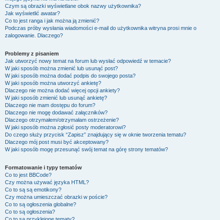
Czym są obrazki wyświetlane obok nazwy użytkownika?
Jak wyświetlić awatar?
Co to jest ranga i jak można ją zmienić?
Podczas próby wysłania wiadomości e-mail do użytkownika witryna prosi mnie o
zalogowanie. Dlaczego?
Problemy z pisaniem
Jak utworzyć nowy temat na forum lub wysłać odpowiedź w temacie?
W jaki sposób można zmienić lub usunąć post?
W jaki sposób można dodać podpis do swojego posta?
W jaki sposób można utworzyć ankietę?
Dlaczego nie można dodać więcej opcji ankiety?
W jaki sposób zmienić lub usunąć ankietę?
Dlaczego nie mam dostępu do forum?
Dlaczego nie mogę dodawać załączników?
Dlaczego otrzymałem/otrzymałam ostrzeżenie?
W jaki sposób można zgłosić posty moderatorowi?
Do czego służy przycisk “Zapisz” znajdujący się w oknie tworzenia tematu?
Dlaczego mój post musi być akceptowany?
W jaki sposób mogę przesunąć swój temat na górę strony tematów?
Formatowanie i typy tematów
Co to jest BBCode?
Czy można używać języka HTML?
Co to są są emotikony?
Czy można umieszczać obrazki w poście?
Co to są ogłoszenia globalne?
Co to są ogłoszenia?
Co to są przyklejone tematy?