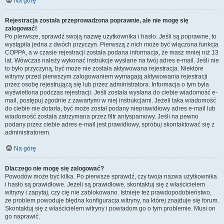
Na górę
Rejestracja została przeprowadzona poprawnie, ale nie mogę się
zalogować!
Po pierwsze, sprawdź swoją nazwę użytkownika i hasło. Jeśli są poprawne, to
wystąpiła jedna z dwóch przyczyn. Pierwszą z nich może być włączona funkcja
COPPA, a w czasie rejestracji została podana informacja, że masz mniej niż 13
lat. Wówczas należy wykonać instrukcje wysłane na twój adres e-mail. Jeśli nie
to było przyczyną, być może nie została aktywowana rejestracja. Niektóre
witryny przed pierwszym zalogowaniem wymagają aktywowania rejestracji
przez osobę rejestrującą się lub przez administratora. Informacja o tym była
wyświetlona podczas rejestracji. Jeśli została wysłana do ciebie wiadomość e-
mail, postępuj zgodnie z zawartymi w niej instrukcjami. Jeżeli taka wiadomość
do ciebie nie dotarła, być może został podany nieprawidłowy adres e-mail lub
wiadomość została zatrzymana przez filtr antyspamowy. Jeśli na pewno
podany przez ciebie adres e-mail jest prawidłowy, spróbuj skontaktować się z
administratorem.
Na górę
Dlaczego nie mogę się zalogować?
Powodów może być kilka. Po pierwsze sprawdź, czy twoja nazwa użytkownika
i hasło są prawidłowe. Jeżeli są prawidłowe, skontaktuj się z właścicielem
witryny i zapytaj, czy cię nie zablokowano. Istnieje też prawdopodobieństwo,
że problem powoduje błędna konfiguracja witryny, na której znajduje się forum.
Skontaktuj się z właścicielem witryny i powiadom go o tym problemie. Musi on
go naprawić.