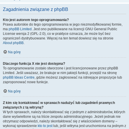
Zagadnienia związane z phpBB
Kto jest autorem tego oprogramowania?
Prawa autorskie do tego oprogramowania w jego niezmodyfikowanej formie,
ma
phpBB Limited
. Jest ono publikowane na licencji GNU General Public
License wersja 2 (GPL-2.0), co w praktyce oznacza, że może być bez
ograniczeń dystrybuowane. Więcej na ten temat dowiesz się na stronie
About phpBB
.
Na górę
Dlaczego funkcja X nie jest dostępna?
To oprogramowanie zostało stworzone i jest licencjonowane przez phpBB
Limited. Jeśli uważasz, że brakuje w nim jakiejś funkcji, przejdź na stronę
phpBB Ideas Centre
, gdzie możesz zagłosować na istniejące propozycje lub
zaproponować nowe funkcje.
Na górę
Z kim się kontaktować w sprawach nadużyć lub zagadnień prawnych
związanych z tą witryną?
W tych sprawach, należy skontaktować się z jednym z administratorów, których
dane wyświetlone są na liście zespołu administracyjnego. Jeżeli jednak nie
otrzymasz odpowiedzi, należy skontaktować się z właścicielem domeny –
wykonaj sprawdzenie
kto to jest
lub, jeśli witryna jest uruchomiona na jednym z