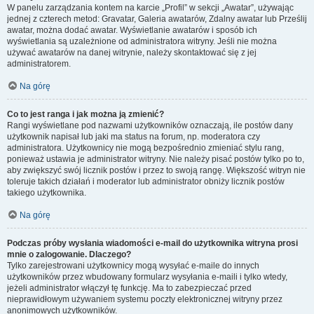
W panelu zarządzania kontem na karcie „Profil” w sekcji „Awatar”, używając
jednej z czterech metod: Gravatar, Galeria awatarów, Zdalny awatar lub Prześlij
awatar, można dodać awatar. Wyświetlanie awatarów i sposób ich
wyświetlania są uzależnione od administratora witryny. Jeśli nie można
używać awatarów na danej witrynie, należy skontaktować się z jej
administratorem.
Na górę
Co to jest ranga i jak można ją zmienić?
Rangi wyświetlane pod nazwami użytkowników oznaczają, ile postów dany
użytkownik napisał lub jaki ma status na forum, np. moderatora czy
administratora. Użytkownicy nie mogą bezpośrednio zmieniać stylu rang,
ponieważ ustawia je administrator witryny. Nie należy pisać postów tylko po to,
aby zwiększyć swój licznik postów i przez to swoją rangę. Większość witryn nie
toleruje takich działań i moderator lub administrator obniży licznik postów
takiego użytkownika.
Na górę
Podczas próby wysłania wiadomości e-mail do użytkownika witryna prosi
mnie o zalogowanie. Dlaczego?
Tylko zarejestrowani użytkownicy mogą wysyłać e-maile do innych
użytkowników przez wbudowany formularz wysyłania e-maili i tylko wtedy,
jeżeli administrator włączył tę funkcję. Ma to zabezpieczać przed
nieprawidłowym używaniem systemu poczty elektronicznej witryny przez
anonimowych użytkowników.