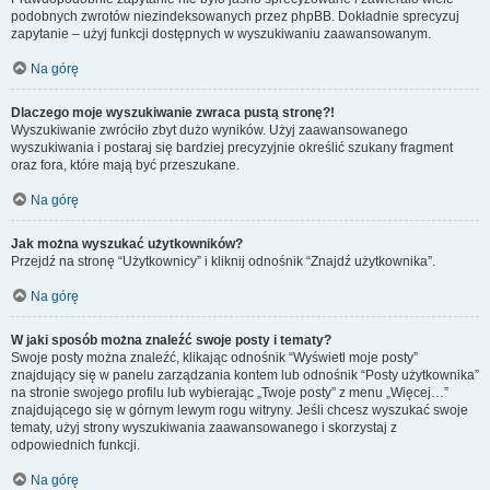
podobnych zwrotów niezindeksowanych przez phpBB. Dokładnie sprecyzuj
zapytanie – użyj funkcji dostępnych w wyszukiwaniu zaawansowanym.
Na górę
Dlaczego moje wyszukiwanie zwraca pustą stronę?!
Wyszukiwanie zwróciło zbyt dużo wyników. Użyj zaawansowanego
wyszukiwania i postaraj się bardziej precyzyjnie określić szukany fragment
oraz fora, które mają być przeszukane.
Na górę
Jak można wyszukać użytkowników?
Przejdź na stronę “Użytkownicy” i kliknij odnośnik “Znajdź użytkownika”.
Na górę
W jaki sposób można znaleźć swoje posty i tematy?
Swoje posty można znaleźć, klikając odnośnik “Wyświetl moje posty”
znajdujący się w panelu zarządzania kontem lub odnośnik “Posty użytkownika”
na stronie swojego profilu lub wybierając „Twoje posty” z menu „Więcej…”
znajdującego się w górnym lewym rogu witryny. Jeśli chcesz wyszukać swoje
tematy, użyj strony wyszukiwania zaawansowanego i skorzystaj z
odpowiednich funkcji.
Na górę