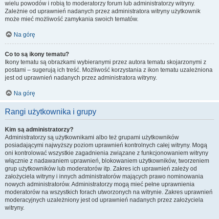
wielu powodów i robią to moderatorzy forum lub administratorzy witryny.
Zależnie od uprawnień nadanych przez administratora witryny użytkownik
może mieć możliwość zamykania swoich tematów.
Na górę
Co to są ikony tematu?
Ikony tematu są obrazkami wybieranymi przez autora tematu skojarzonymi z
postami – sugerują ich treść. Możliwość korzystania z ikon tematu uzależniona
jest od uprawnień nadanych przez administratora witryny.
Na górę
Rangi użytkownika i grupy
Kim są administratorzy?
Administratorzy są użytkownikami albo też grupami użytkowników
posiadającymi najwyższy poziom uprawnień kontrolnych całej witryny. Mogą
oni kontrolować wszystkie zagadnienia związane z funkcjonowaniem witryny
włącznie z nadawaniem uprawnień, blokowaniem użytkowników, tworzeniem
grup użytkowników lub moderatorów itp. Zakres ich uprawnień zależy od
założyciela witryny i innych administratorów mających prawo nominowania
nowych administratorów. Administratorzy mogą mieć pełne uprawnienia
moderatorów na wszystkich forach utworzonych na witrynie. Zakres uprawnień
moderacyjnych uzależniony jest od uprawnień nadanych przez założyciela
witryny.