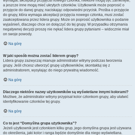
wymagać akceptacji przyjęcia nowego członka, niektóre mogą być zamknięte,
a jeszcze inne mogą mieć ukrytych członków. Użytkownik może poprosić o
przyjęcie do danej grupy, naciskając odpowiedni przycisk. Prośba o przyjęcie
do grupy, która wymaga akceptacji przyjęcia nowego członka, musi zostać
zaakceptowana przez lidera grupy. Może on poprosić użytkownika o podanie
wyjaśnień, dlaczego chce on dołączyć do tej grupy. W przypadku otrzymania
negatywnej decyzji proszę nie nękać lidera grupy pytaniami – widocznie miał
on swoje powody.
Na górę
W jaki sposób można zostać liderem grupy?
Lidera grupy zazwyczaj mianuje administrator witryny podczas tworzenia
grupy. Jeśli chcesz utworzyć grupę użytkowników, skontaktuj się z
administratorem, wysyłając do niego prywatną wiadomość.
Na górę
Dlaczego niektóre nazwy użytkowników są wyświetlane innymi kolorami?
Możliwe, że administrator witryny przypisał kolor członkom grupy, aby ułatwić
identyfikowanie członków tej grupy.
Na górę
Co to jest “Domyślna grupa użytkownika”?
Jeżeli użytkownik jest członkiem kilku grup, jego domyślna grupa jest używana
do określenia, jaki kolor i ranga będzie domyślnie dla niego wyświetlana.