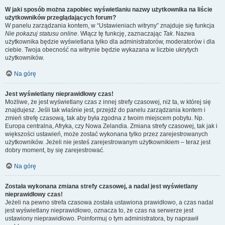
W jaki sposób można zapobiec wyświetlaniu nazwy użytkownika na liście
użytkowników przeglądających forum?
W panelu zarządzania kontem, w “Ustawieniach witryny” znajduje się funkcja
Nie pokazuj statusu online
. Włącz tę funkcję, zaznaczając
Tak
. Nazwa
użytkownika będzie wyświetlana tylko dla administratorów, moderatorów i dla
ciebie. Twoja obecność na witrynie będzie wykazana w liczbie ukrytych
użytkowników.
Na górę
Jest wyświetlany nieprawidłowy czas!
Możliwe, że jest wyświetlany czas z innej strefy czasowej, niż ta, w której się
znajdujesz. Jeśli tak właśnie jest, przejdź do panelu zarządzania kontem i
zmień strefę czasową, tak aby była zgodna z twoim miejscem pobytu. Np.
Europa centralna, Afryka, czy Nowa Zelandia. Zmiana strefy czasowej, tak jak i
większości ustawień, może zostać wykonana tylko przez zarejestrowanych
użytkowników. Jeżeli nie jesteś zarejestrowanym użytkownikiem – teraz jest
dobry moment, by się zarejestrować.
Na górę
Została wykonana zmiana strefy czasowej, a nadal jest wyświetlany
nieprawidłowy czas!
Jeżeli na pewno strefa czasowa została ustawiona prawidłowo, a czas nadal
jest wyświetlany nieprawidłowo, oznacza to, że czas na serwerze jest
ustawiony nieprawidłowo. Poinformuj o tym administratora, by naprawił