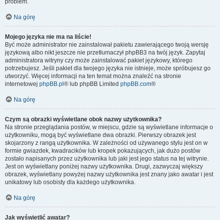
problem.
Na górę
Mojego języka nie ma na liście!
Być może administrator nie zainstalował pakietu zawierającego twoją wersję
językową albo nikt jeszcze nie przetłumaczył phpBB3 na twój język. Zapytaj
administratora witryny czy może zainstalować pakiet językowy, którego
potrzebujesz. Jeśli pakiet dla twojego języka nie istnieje, może spróbujesz go
utworzyć. Więcej informacji na ten temat można znaleźć na stronie
internetowej
phpBB.pl
® lub phpBB Limited
phpBB.com
®
Na górę
Czym są obrazki wyświetlane obok nazwy użytkownika?
Na stronie przeglądania postów, w miejscu, gdzie są wyświetlane informacje o
użytkowniku, mogą być wyświetlane dwa obrazki. Pierwszy obrazek jest
skojarzony z rangą użytkownika. W zależności od używanego stylu jest on w
formie gwiazdek, kwadracików lub kropek pokazujących, jak dużo postów
zostało napisanych przez użytkownika lub jaki jest jego status na tej witrynie.
Jest on wyświetlany poniżej nazwy użytkownika. Drugi, zazwyczaj większy
obrazek, wyświetlany powyżej nazwy użytkownika jest znany jako awatar i jest
unikatowy lub osobisty dla każdego użytkownika.
Na górę
Jak wyświetlić awatar?