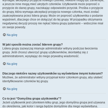
wymagać akceptacji przyjęcia nowego członka, niektóre mogą być zamknięte,
a jeszcze inne mogą mieć ukrytych członków. Użytkownik może poprosić o
przyjęcie do danej grupy, naciskając odpowiedni przycisk. Prośba o przyjęcie
do grupy, która wymaga akceptacji przyjęcia nowego członka, musi zostać
zaakceptowana przez lidera grupy. Może on poprosić użytkownika o podanie
wyjaśnień, dlaczego chce on dołączyć do tej grupy. W przypadku otrzymania
negatywnej decyzji proszę nie nękać lidera grupy pytaniami – widocznie miał
on swoje powody.
Na górę
W jaki sposób można zostać liderem grupy?
Lidera grupy zazwyczaj mianuje administrator witryny podczas tworzenia
grupy. Jeśli chcesz utworzyć grupę użytkowników, skontaktuj się z
administratorem, wysyłając do niego prywatną wiadomość.
Na górę
Dlaczego niektóre nazwy użytkowników są wyświetlane innymi kolorami?
Możliwe, że administrator witryny przypisał kolor członkom grupy, aby ułatwić
identyfikowanie członków tej grupy.
Na górę
Co to jest “Domyślna grupa użytkownika”?
Jeżeli użytkownik jest członkiem kilku grup, jego domyślna grupa jest używana
do określenia, jaki kolor i ranga będzie domyślnie dla niego wyświetlana.