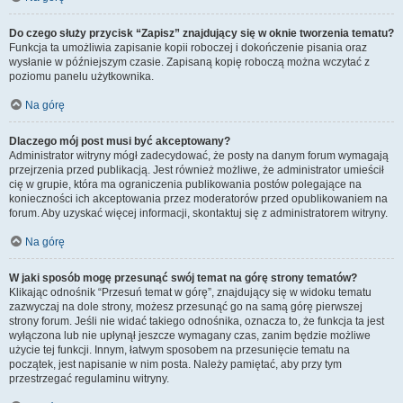
Do czego służy przycisk “Zapisz” znajdujący się w oknie tworzenia tematu?
Funkcja ta umożliwia zapisanie kopii roboczej i dokończenie pisania oraz
wysłanie w późniejszym czasie. Zapisaną kopię roboczą można wczytać z
poziomu panelu użytkownika.
Na górę
Dlaczego mój post musi być akceptowany?
Administrator witryny mógł zadecydować, że posty na danym forum wymagają
przejrzenia przed publikacją. Jest również możliwe, że administrator umieścił
cię w grupie, która ma ograniczenia publikowania postów polegające na
konieczności ich akceptowania przez moderatorów przed opublikowaniem na
forum. Aby uzyskać więcej informacji, skontaktuj się z administratorem witryny.
Na górę
W jaki sposób mogę przesunąć swój temat na górę strony tematów?
Klikając odnośnik “Przesuń temat w górę”, znajdujący się w widoku tematu
zazwyczaj na dole strony, możesz przesunąć go na samą górę pierwszej
strony forum. Jeśli nie widać takiego odnośnika, oznacza to, że funkcja ta jest
wyłączona lub nie upłynął jeszcze wymagany czas, zanim będzie możliwe
użycie tej funkcji. Innym, łatwym sposobem na przesunięcie tematu na
początek, jest napisanie w nim posta. Należy pamiętać, aby przy tym
przestrzegać regulaminu witryny.