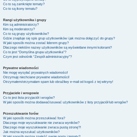
Co to są zamknięte tematy?
Co to są ikony tematu?
Rangi użytkownika i grupy
Kim są administratorzy?
Kim są moderatorzy?
Co to są grupy użytkowników?
Gdzie znajduje się spis grup użytkowników i jak można dołączyć do grupy?
W jaki sposób można zostać liderem grupy?
Dlaczego niektóre nazwy użytkowników są wyświetlane innymi kolorami?
Co to jest “Domyślna grupa użytkownika”?
Czym jest odnośnik “Zespół administracyjny”?
Prywatne wiadomości
Nie mogę wysyłać prywatnych wiadomości!
Otrzymuję niechciane prywatne wiadomości!
Otrzymałem/otrzymałam spam lub obraźliwy e-mail od kogoś z tej witryny!
Przyjaciele i wrogowie
Co to jest lista przyjaciół i wrogów?
W jaki sposób można dodawać/usuwać użytkowników z listy przyjaciół lub wrogów?
Przeszukiwanie forów
W jaki sposób można przeszukiwać fora?
Dlaczego moje wyszukiwanie nie zwraca wyników?
Dlaczego moje wyszukiwanie zwraca pustą stronę?!
Jak można wyszukać użytkowników?
W jaki sposób można znaleźć swoje posty i tematy?