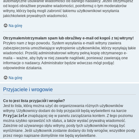
automatyczne usuwanie wiadomości od danego nadawcy. Jeżeli otrzymujesz
od kogoś obraźliwe prywatne wiadomości, poinformuj o tym moderatorów
witryny, którzy będą mogli zabronić takiemu użytkownikowi wysyłania
jakichkolwiek prywatnych wiadomości.
Na górę
Otrzymałem/otrzymałam spam lub obraźliwy e-mail od kogoś z tej witryny!
Przykro nam z tego powodu. System wysyłania e-maili witryny zawiera
zabezpieczenia umożliwiające wytropienie użytkowników, którzy wysyłają takie
wiadomości. Prześlij administratorowi witryny pełną kopię otrzymanego e-
maila – ważne, aby były w niej zawarte nagłówki, ponieważ zawierają one
informacje o nadawcy. Administrator będzie wówczas mógł podjąć
odpowiednie działania.
Na górę
Przyjaciele i wrogowie
Co to jest lista przyjaciół i wrogów?
Jest to lista, którą można użyć do organizowania różnych użytkowników
witryny. Użytkownicy dodani do listy przyjaciół będą wyświetleni na karcie
Przyjaciele
znajdującej się w panelu zarządzania kontem. Z tego poziomu
można szybko sprawdzić ich status, a także wysłać prywatną wiadomość.
Zależnie od używanego stylu witryny, posty tych użytkowników mogą być
wyróżniane. Jeśli użytkownik zostanie dodany do listy wrogów, wszystkie posty
przez niego napisane domyślnie nie będą wyświetlane.