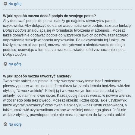
Na górę
W jaki sposób można dodać podpis do swojego posta?
Aby dodawać podpis do posta, należy go najpierw utworzyć w panelu
użytkownika. Aby dołączyć do danej wiadomości swój podpis, zaznacz funkcję
Dołącz podpis
znajdującą się w formularzu tworzenia wiadomości. Możesz
także domyślnie dodawać podpis do wszystkich swoich postów, zaznaczając
odpowiednią funkcję w panelu użytkownika. Po uaktywnieniu tej funkcji, za
każdym razem pisząc post, możesz zdecydować o niedodawaniu do niego
podpisu, usuwając w formularzu tworzenia wiadomości zaznaczenie z pola
Dołącz podpis
.
Na górę
W jaki sposób można utworzyć ankietę?
Tworzenie ankiet jest proste. Kiedy tworzysz nowy temat bądź zmieniasz
pierwszy post w wątku, na dole formularza tworzenia tematu będziesz widzieć
etykietę “Utwórz ankietę”. Kliknij ją i w otworzonym formularzu podaj tytuł
ankiety i co najmniej dwie opcje. Każdą opcję należy wpisać w nowym wierszu
widocznego pola tekstowego. Możesz określić liczbę opcji, jakie użytkownik
może wybrać, wyznaczyć czas trwania ankiety (0 – bez limitu czasowego), a
także umożliwić użytkownikom zmianę wcześniej oddanego głosu. Jeśli nie
widzisz etykiety, prawdopodobnie nie masz uprawnień do tworzenia ankiet.
Na górę