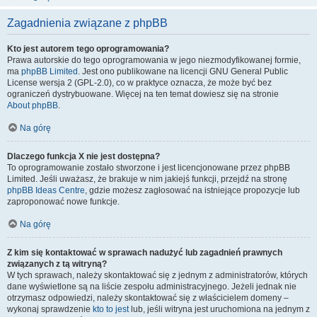
Zagadnienia związane z phpBB
Kto jest autorem tego oprogramowania?
Prawa autorskie do tego oprogramowania w jego niezmodyfikowanej formie,
ma
phpBB Limited
. Jest ono publikowane na licencji GNU General Public
License wersja 2 (GPL-2.0), co w praktyce oznacza, że może być bez
ograniczeń dystrybuowane. Więcej na ten temat dowiesz się na stronie
About phpBB
.
Na górę
Dlaczego funkcja X nie jest dostępna?
To oprogramowanie zostało stworzone i jest licencjonowane przez phpBB
Limited. Jeśli uważasz, że brakuje w nim jakiejś funkcji, przejdź na stronę
phpBB Ideas Centre
, gdzie możesz zagłosować na istniejące propozycje lub
zaproponować nowe funkcje.
Na górę
Z kim się kontaktować w sprawach nadużyć lub zagadnień prawnych
związanych z tą witryną?
W tych sprawach, należy skontaktować się z jednym z administratorów, których
dane wyświetlone są na liście zespołu administracyjnego. Jeżeli jednak nie
otrzymasz odpowiedzi, należy skontaktować się z właścicielem domeny –
wykonaj sprawdzenie
kto to jest
lub, jeśli witryna jest uruchomiona na jednym z