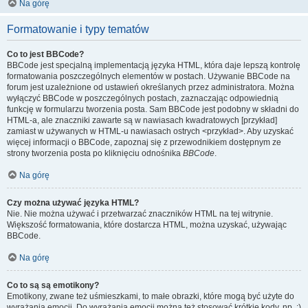
Na górę
Formatowanie i typy tematów
Co to jest BBCode?
BBCode jest specjalną implementacją języka HTML, która daje lepszą kontrolę
formatowania poszczególnych elementów w postach. Używanie BBCode na
forum jest uzależnione od ustawień określanych przez administratora. Można
wyłączyć BBCode w poszczególnych postach, zaznaczając odpowiednią
funkcję w formularzu tworzenia posta. Sam BBCode jest podobny w składni do
HTML-a, ale znaczniki zawarte są w nawiasach kwadratowych [przykład]
zamiast w używanych w HTML-u nawiasach ostrych <przykład>. Aby uzyskać
więcej informacji o BBCode, zapoznaj się z przewodnikiem dostępnym ze
strony tworzenia posta po kliknięciu odnośnika
BBCode
.
Na górę
Czy można używać języka HTML?
Nie. Nie można używać i przetwarzać znaczników HTML na tej witrynie.
Większość formatowania, które dostarcza HTML, można uzyskać, używając
BBCode.
Na górę
Co to są są emotikony?
Emotikony, zwane też uśmieszkami, to małe obrazki, które mogą być użyte do
wyrażania emocji. Do wyrażania emocji można też stosować krótkie kody, np. :)