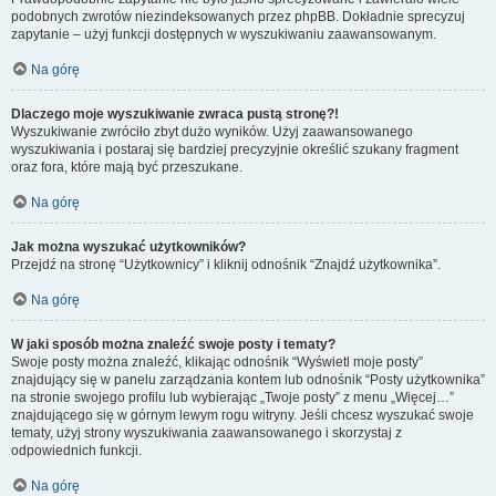
podobnych zwrotów niezindeksowanych przez phpBB. Dokładnie sprecyzuj
zapytanie – użyj funkcji dostępnych w wyszukiwaniu zaawansowanym.
Na górę
Dlaczego moje wyszukiwanie zwraca pustą stronę?!
Wyszukiwanie zwróciło zbyt dużo wyników. Użyj zaawansowanego
wyszukiwania i postaraj się bardziej precyzyjnie określić szukany fragment
oraz fora, które mają być przeszukane.
Na górę
Jak można wyszukać użytkowników?
Przejdź na stronę “Użytkownicy” i kliknij odnośnik “Znajdź użytkownika”.
Na górę
W jaki sposób można znaleźć swoje posty i tematy?
Swoje posty można znaleźć, klikając odnośnik “Wyświetl moje posty”
znajdujący się w panelu zarządzania kontem lub odnośnik “Posty użytkownika”
na stronie swojego profilu lub wybierając „Twoje posty” z menu „Więcej…”
znajdującego się w górnym lewym rogu witryny. Jeśli chcesz wyszukać swoje
tematy, użyj strony wyszukiwania zaawansowanego i skorzystaj z
odpowiednich funkcji.
Na górę