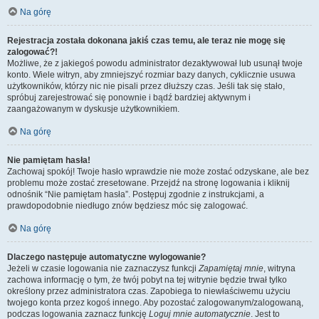
Na górę
Rejestracja została dokonana jakiś czas temu, ale teraz nie mogę się
zalogować?!
Możliwe, że z jakiegoś powodu administrator dezaktywował lub usunął twoje
konto. Wiele witryn, aby zmniejszyć rozmiar bazy danych, cyklicznie usuwa
użytkowników, którzy nic nie pisali przez dłuższy czas. Jeśli tak się stało,
spróbuj zarejestrować się ponownie i bądź bardziej aktywnym i
zaangażowanym w dyskusje użytkownikiem.
Na górę
Nie pamiętam hasła!
Zachowaj spokój! Twoje hasło wprawdzie nie może zostać odzyskane, ale bez
problemu może zostać zresetowane. Przejdź na stronę logowania i kliknij
odnośnik “Nie pamiętam hasła”. Postępuj zgodnie z instrukcjami, a
prawdopodobnie niedługo znów będziesz móc się zalogować.
Na górę
Dlaczego następuje automatyczne wylogowanie?
Jeżeli w czasie logowania nie zaznaczysz funkcji
Zapamiętaj mnie
, witryna
zachowa informację o tym, że twój pobyt na tej witrynie będzie trwał tylko
określony przez administratora czas. Zapobiega to niewłaściwemu użyciu
twojego konta przez kogoś innego. Aby pozostać zalogowanym/zalogowaną,
podczas logowania zaznacz funkcję
Loguj mnie automatycznie
. Jest to