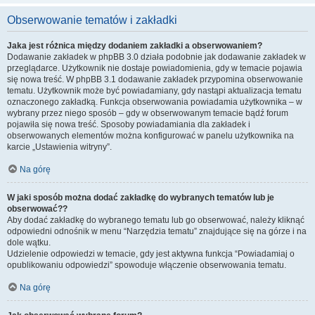
Obserwowanie tematów i zakładki
Jaka jest różnica między dodaniem zakładki a obserwowaniem?
Dodawanie zakładek w phpBB 3.0 działa podobnie jak dodawanie zakładek w
przeglądarce. Użytkownik nie dostaje powiadomienia, gdy w temacie pojawia
się nowa treść. W phpBB 3.1 dodawanie zakładek przypomina obserwowanie
tematu. Użytkownik może być powiadamiany, gdy nastąpi aktualizacja tematu
oznaczonego zakładką. Funkcja obserwowania powiadamia użytkownika – w
wybrany przez niego sposób – gdy w obserwowanym temacie bądź forum
pojawiła się nowa treść. Sposoby powiadamiania dla zakładek i
obserwowanych elementów można konfigurować w panelu użytkownika na
karcie „Ustawienia witryny”.
Na górę
W jaki sposób można dodać zakładkę do wybranych tematów lub je
obserwować??
Aby dodać zakładkę do wybranego tematu lub go obserwować, należy kliknąć
odpowiedni odnośnik w menu “Narzędzia tematu” znajdujące się na górze i na
dole wątku.
Udzielenie odpowiedzi w temacie, gdy jest aktywna funkcja “Powiadamiaj o
opublikowaniu odpowiedzi” spowoduje włączenie obserwowania tematu.
Na górę