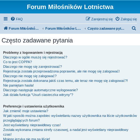
Forum Miłośników Lotnictwa
FAQ
Zarejestruj się
Zaloguj się
S
Forum Miłośników Lotnictwa
Forum Miłośników Lotnictwa
Często zadawane pytania
z
Często zadawane pytania
u
k
Problemy z logowaniem i rejestracją
Dlaczego w ogóle muszę się rejestrować?
a
Co to jest COPPA?
j
Dlaczego nie mogę się zarejestrować?
Rejestracja została przeprowadzona poprawnie, ale nie mogę się zalogować!
Dlaczego nie mogę się zalogować?
Rejestracja została dokonana jakiś czas temu, ale teraz nie mogę się zalogować?!
Nie pamiętam hasła!
Dlaczego następuje automatyczne wylogowanie?
Jak działa funkcja “Usuń ciasteczka witryny”?
Preferencje i ustawienia użytkownika
Jak zmienić moje ustawienia?
W jaki sposób można zapobiec wyświetlaniu nazwy użytkownika na liście użytkowników
przeglądających forum?
Jest wyświetlany nieprawidłowy czas!
Została wykonana zmiana strefy czasowej, a nadal jest wyświetlany nieprawidłowy
czas!
Mojego języka nie ma na liście!