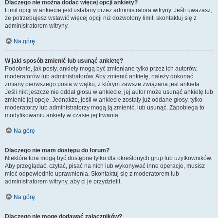
Dlaczego nie można dodać więcej opcji ankiety?
Limit opcji w ankiecie jest ustalany przez administratora witryny. Jeśli uważasz,
że potrzebujesz wstawić więcej opcji niż dozwolony limit, skontaktuj się z
administratorem witryny.
Na górę
W jaki sposób zmienić lub usunąć ankietę?
Podobnie, jak posty, ankiety mogą być zmieniane tylko przez ich autorów,
moderatorów lub administratorów. Aby zmienić ankietę, należy dokonać
zmiany pierwszego posta w wątku, z którym zawsze związana jest ankieta.
Jeśli nikt jeszcze nie oddał głosu w ankiecie, jej autor może usunąć ankietę lub
zmienić jej opcje. Jednakże, jeśli w ankiecie zostały już oddane głosy, tylko
moderatorzy lub administratorzy mogą ją zmienić, lub usunąć. Zapobiega to
modyfikowaniu ankiety w czasie jej trwania.
Na górę
Dlaczego nie mam dostępu do forum?
Niektóre fora mogą być dostępne tylko dla określonych grup lub użytkowników.
Aby przeglądać, czytać, pisać na nich lub wykonywać inne operacje, musisz
mieć odpowiednie uprawnienia. Skontaktuj się z moderatorem lub
administratorem witryny, aby ci je przydzielił.
Na górę
Dlaczego nie mogę dodawać załączników?