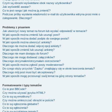
Czym są obrazki wyświetlane obok nazwy użytkownika?
Jak wyświetlić awatar?
Co to jest ranga i jak można ją zmienić?
Podczas próby wysłania wiadomości e-mail do użytkownika witryna prosi mnie o
zalogowanie. Dlaczego?
Problemy z pisaniem
Jak utworzyć nowy temat na forum lub wysłać odpowiedź w temacie?
W jaki sposób można zmienić lub usunąć post?
W jaki sposób można dodać podpis do swojego posta?
W jaki sposób można utworzyć ankietę?
Dlaczego nie można dodać więcej opcji ankiety?
W jaki sposób zmienić lub usunąć ankietę?
Dlaczego nie mam dostępu do forum?
Dlaczego nie mogę dodawać załączników?
Dlaczego otrzymałem/otrzymałam ostrzeżenie?
W jaki sposób można zgłosić posty moderatorowi?
Do czego służy przycisk “Zapisz” znajdujący się w oknie tworzenia tematu?
Dlaczego mój post musi być akceptowany?
W jaki sposób mogę przesunąć swój temat na górę strony tematów?
Formatowanie i typy tematów
Co to jest BBCode?
Czy można używać języka HTML?
Co to są są emotikony?
Czy można umieszczać obrazki w poście?
Co to są ogłoszenia globalne?
Co to są ogłoszenia?
Co to są przyklejone tematy?