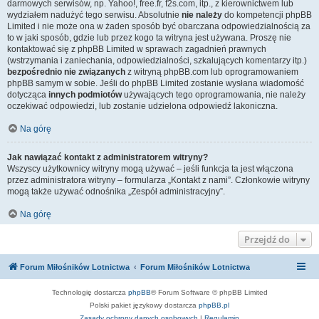
darmowych serwisów, np. Yahoo!, free.fr, f2s.com, itp., z kierownictwem lub
wydziałem nadużyć tego serwisu. Absolutnie
nie należy
do kompetencji phpBB
Limited i nie może ona w żaden sposób być obarczana odpowiedzialnością za
to w jaki sposób, gdzie lub przez kogo ta witryna jest używana. Proszę nie
kontaktować się z phpBB Limited w sprawach zagadnień prawnych
(wstrzymania i zaniechania, odpowiedzialności, szkalujących komentarzy itp.)
bezpośrednio nie związanych
z witryną phpBB.com lub oprogramowaniem
phpBB samym w sobie. Jeśli do phpBB Limited zostanie wysłana wiadomość
dotycząca
innych podmiotów
używających tego oprogramowania, nie należy
oczekiwać odpowiedzi, lub zostanie udzielona odpowiedź lakoniczna.
Na górę
Jak nawiązać kontakt z administratorem witryny?
Wszyscy użytkownicy witryny mogą używać – jeśli funkcja ta jest włączona
przez administratora witryny – formularza „Kontakt z nami”. Członkowie witryny
mogą także używać odnośnika „Zespół administracyjny”.
Na górę
Przejdź do
Forum Miłośników Lotnictwa
Forum Miłośników Lotnictwa
Technologię dostarcza
phpBB
® Forum Software © phpBB Limited
Polski pakiet językowy dostarcza
phpBB.pl
Zasady ochrony danych osobowych
|
Regulamin