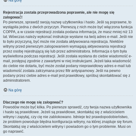
Na górę
Rejestracja została przeprowadzona poprawnie, ale nie mogę się
zalogować!
Po pierwsze, sprawdź swoją nazwę użytkownika i hasło. Jeśli są poprawne, to
wystąpiła jedna z dwóch przyczyn. Pierwszą z nich może być włączona funkcja
COPPA, a w czasie rejestracji została podana informacja, że masz mniej niż 13
lat. Wówczas należy wykonać instrukcje wysłane na twój adres e-mail. Jeśli nie
to było przyczyną, być może nie została aktywowana rejestracja. Niektóre
witryny przed pierwszym zalogowaniem wymagają aktywowania rejestracji
przez osobę rejestrującą się lub przez administratora. Informacja o tym była
wyświetlona podczas rejestracji. Jeśli została wysłana do ciebie wiadomość e-
mail, postępuj zgodnie z zawartymi w niej instrukcjami. Jeżeli taka wiadomość
do ciebie nie dotarła, być może został podany nieprawidłowy adres e-mail lub
wiadomość została zatrzymana przez filtr antyspamowy. Jeśli na pewno
podany przez ciebie adres e-mail jest prawidłowy, spróbuj skontaktować się z
administratorem.
Na górę
Dlaczego nie mogę się zalogować?
Powodów może być kilka. Po pierwsze sprawdź, czy twoja nazwa użytkownika
i hasło są prawidłowe. Jeżeli są prawidłowe, skontaktuj się z właścicielem
witryny i zapytaj, czy cię nie zablokowano. Istnieje też prawdopodobieństwo,
że problem powoduje błędna konfiguracja witryny, na której znajduje się forum.
Skontaktuj się z właścicielem witryny i powiadom go o tym problemie. Musi on
go naprawić.