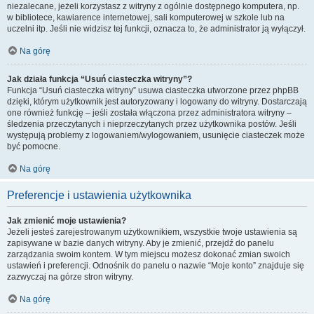
niezalecane, jeżeli korzystasz z witryny z ogólnie dostępnego komputera, np.
w bibliotece, kawiarence internetowej, sali komputerowej w szkole lub na
uczelni itp. Jeśli nie widzisz tej funkcji, oznacza to, że administrator ją wyłączył.
Na górę
Jak działa funkcja “Usuń ciasteczka witryny”?
Funkcja “Usuń ciasteczka witryny” usuwa ciasteczka utworzone przez phpBB
dzięki, którym użytkownik jest autoryzowany i logowany do witryny. Dostarczają
one również funkcję – jeśli została włączona przez administratora witryny –
śledzenia przeczytanych i nieprzeczytanych przez użytkownika postów. Jeśli
występują problemy z logowaniem/wylogowaniem, usunięcie ciasteczek może
być pomocne.
Na górę
Preferencje i ustawienia użytkownika
Jak zmienić moje ustawienia?
Jeżeli jesteś zarejestrowanym użytkownikiem, wszystkie twoje ustawienia są
zapisywane w bazie danych witryny. Aby je zmienić, przejdź do panelu
zarządzania swoim kontem. W tym miejscu możesz dokonać zmian swoich
ustawień i preferencji. Odnośnik do panelu o nazwie “Moje konto” znajduje się
zazwyczaj na górze stron witryny.
Na górę