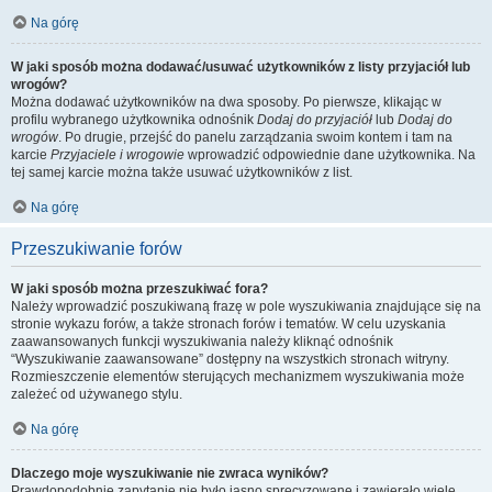
Na górę
W jaki sposób można dodawać/usuwać użytkowników z listy przyjaciół lub
wrogów?
Można dodawać użytkowników na dwa sposoby. Po pierwsze, klikając w
profilu wybranego użytkownika odnośnik
Dodaj do przyjaciół
lub
Dodaj do
wrogów
. Po drugie, przejść do panelu zarządzania swoim kontem i tam na
karcie
Przyjaciele i wrogowie
wprowadzić odpowiednie dane użytkownika. Na
tej samej karcie można także usuwać użytkowników z list.
Na górę
Przeszukiwanie forów
W jaki sposób można przeszukiwać fora?
Należy wprowadzić poszukiwaną frazę w pole wyszukiwania znajdujące się na
stronie wykazu forów, a także stronach forów i tematów. W celu uzyskania
zaawansowanych funkcji wyszukiwania należy kliknąć odnośnik
“Wyszukiwanie zaawansowane” dostępny na wszystkich stronach witryny.
Rozmieszczenie elementów sterujących mechanizmem wyszukiwania może
zależeć od używanego stylu.
Na górę
Dlaczego moje wyszukiwanie nie zwraca wyników?
Prawdopodobnie zapytanie nie było jasno sprecyzowane i zawierało wiele