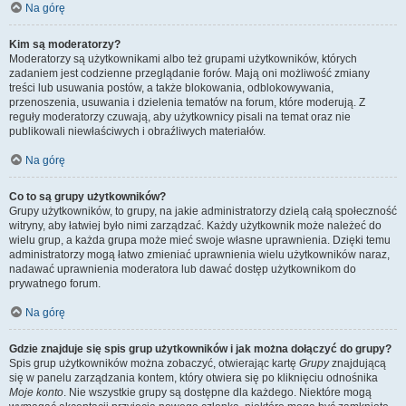
Na górę
Kim są moderatorzy?
Moderatorzy są użytkownikami albo też grupami użytkowników, których
zadaniem jest codzienne przeglądanie forów. Mają oni możliwość zmiany
treści lub usuwania postów, a także blokowania, odblokowywania,
przenoszenia, usuwania i dzielenia tematów na forum, które moderują. Z
reguły moderatorzy czuwają, aby użytkownicy pisali na temat oraz nie
publikowali niewłaściwych i obraźliwych materiałów.
Na górę
Co to są grupy użytkowników?
Grupy użytkowników, to grupy, na jakie administratorzy dzielą całą społeczność
witryny, aby łatwiej było nimi zarządzać. Każdy użytkownik może należeć do
wielu grup, a każda grupa może mieć swoje własne uprawnienia. Dzięki temu
administratorzy mogą łatwo zmieniać uprawnienia wielu użytkowników naraz,
nadawać uprawnienia moderatora lub dawać dostęp użytkownikom do
prywatnego forum.
Na górę
Gdzie znajduje się spis grup użytkowników i jak można dołączyć do grupy?
Spis grup użytkowników można zobaczyć, otwierając kartę
Grupy
znajdującą
się w panelu zarządzania kontem, który otwiera się po kliknięciu odnośnika
Moje konto
. Nie wszystkie grupy są dostępne dla każdego. Niektóre mogą