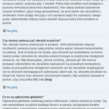
oznacza radość, podczas gdy :( smutek. Pełna lista emotikon jest dostępna z
poziomu formularza tworzenia wiadomości. Nie należy jednak nadmiernie
używać emotikon, gdyż mogą spowodować, że post stanie się nieczytelny i
moderator może podjąć decyzję o ich usunięciu bądź też usunięciu całego
posta. Administrator witryny może określić dopuszczalny limit emotikon w
poście.
Na górę
Czy można umieszczać obrazki w poście?
Tak, obrazki można umieszczać w postach. Jeśli administrator włączył
możliwość zamieszczania załączników, można wgrać obrazek bezpośrednio
na witrynę. Jeśli ta funkcja nie działa, aby obrazek był wyświetlany na forum,
należy podać odnośnik do obrazka umieszczonego na publicznie dostępnym
serwerze, np. http://www.jakas_strona.com/moj_obrazek.gif. Nie można
podawać odnośników do obrazków zapisanych na prywatnym komputerze,
chyba że jest publicznie dostępnym serwerem ani do obrazków znajdujących
się na stronach wymagających autoryzacji, takich jak, np. skrzynki pocztowe na
Gmail lub Yahoo! oraz stronach chronionych hasłem. Aby umieścić obrazek w
poście, użyj znacznika BBCode
[img]
.
Na górę
Co to są ogłoszenia globalne?
Ogłoszenia globalne zawierają ważne informacje i należy zawsze je czytać. Są
one wyświetlane na górze każdego forum i w panelu zarządzania kontem
użytkownika. Uprawnienia zamieszczania ogłoszeń globalnych są nadawane