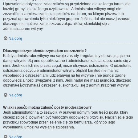
Uprawnienia dotyczące załączników są przydzielane dla każdego forum, dla
każdej grupy i dla każdego użytkownika. Administrator witryny mógł nie
zezwolić na zamieszczanie załączników na forum, na którym piszesz lub
przyznał uprawnienia tylko niektórym grupom. Jeśli nadal nie masz jasności,
dlaczego nie możesz zamieszczać załączników, skontaktuj się z
administratorem witryny.
Na górę
Dlaczego otrzymałem/otrzymałam ostrzeżenie?
Każdy administrator witryny ma swoje zasady i regulaminy obowiązujące na
danej witrynie. Są one opublikowane i administrator zaleca zapoznanie się z
nimi. Jeśli ktoś ich nie przestrzegał, może otrzymać ostrzeżenie. O udzieleniu
ostrzeżenia decyduje administrator witryny. phpBB Limited nie ma nic
wspólnego z ostrzeżeniami udzielanymi na tej witrynie i nie ponosi żadnej
odpowiedzialności związanej z nimi. Jeśli nadal nie masz jasności, dlaczego
otrzymałeś/otrzymałaś ostrzeżenie, skontaktuj się z administratorem witryny.
Na górę
W jaki sposób można zgłosić posty moderatorowi?
Jeśli administrator na to zezwolił, w prawym górnym rogu treści posta, który
chcesz zgłosić, powinien być widoczny odpowiedni przycisk. Naciśnięcie tego
przycisku spowoduje przeniesienie cię do formularza, który po jego
wypełnieniu umożliwi wysłanie zgłoszenia.
Na górę