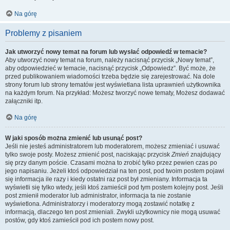
Na górę
Problemy z pisaniem
Jak utworzyć nowy temat na forum lub wysłać odpowiedź w temacie?
Aby utworzyć nowy temat na forum, należy nacisnąć przycisk „Nowy temat”,
aby odpowiedzieć w temacie, nacisnąć przycisk „Odpowiedz”. Być może, że
przed publikowaniem wiadomości trzeba będzie się zarejestrować. Na dole
strony forum lub strony tematów jest wyświetlana lista uprawnień użytkownika
na każdym forum. Na przykład: Możesz tworzyć nowe tematy, Możesz dodawać
załączniki itp.
Na górę
W jaki sposób można zmienić lub usunąć post?
Jeśli nie jesteś administratorem lub moderatorem, możesz zmieniać i usuwać
tylko swoje posty. Możesz zmienić post, naciskając przycisk
Zmień
znajdujący
się przy danym poście. Czasami można to zrobić tylko przez pewien czas po
jego napisaniu. Jeżeli ktoś odpowiedział na ten post, pod twoim postem pojawi
się informacja ile razy i kiedy ostatni raz post był zmieniany. Informacja ta
wyświetli się tylko wtedy, jeśli ktoś zamieścił pod tym postem kolejny post. Jeśli
post zmienił moderator lub administrator, informacja ta nie zostanie
wyświetlona. Administratorzy i moderatorzy mogą zostawić notatkę z
informacją, dlaczego ten post zmieniali. Zwykli użytkownicy nie mogą usuwać
postów, gdy ktoś zamieścił pod ich postem nowy post.