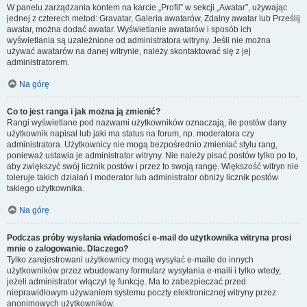
W panelu zarządzania kontem na karcie „Profil” w sekcji „Awatar”, używając
jednej z czterech metod: Gravatar, Galeria awatarów, Zdalny awatar lub Prześlij
awatar, można dodać awatar. Wyświetlanie awatarów i sposób ich
wyświetlania są uzależnione od administratora witryny. Jeśli nie można
używać awatarów na danej witrynie, należy skontaktować się z jej
administratorem.
Na górę
Co to jest ranga i jak można ją zmienić?
Rangi wyświetlane pod nazwami użytkowników oznaczają, ile postów dany
użytkownik napisał lub jaki ma status na forum, np. moderatora czy
administratora. Użytkownicy nie mogą bezpośrednio zmieniać stylu rang,
ponieważ ustawia je administrator witryny. Nie należy pisać postów tylko po to,
aby zwiększyć swój licznik postów i przez to swoją rangę. Większość witryn nie
toleruje takich działań i moderator lub administrator obniży licznik postów
takiego użytkownika.
Na górę
Podczas próby wysłania wiadomości e-mail do użytkownika witryna prosi
mnie o zalogowanie. Dlaczego?
Tylko zarejestrowani użytkownicy mogą wysyłać e-maile do innych
użytkowników przez wbudowany formularz wysyłania e-maili i tylko wtedy,
jeżeli administrator włączył tę funkcję. Ma to zabezpieczać przed
nieprawidłowym używaniem systemu poczty elektronicznej witryny przez
anonimowych użytkowników.