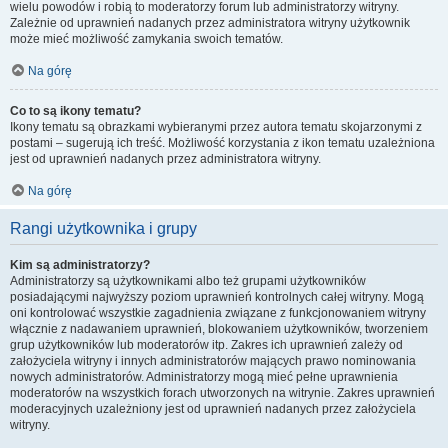
wielu powodów i robią to moderatorzy forum lub administratorzy witryny.
Zależnie od uprawnień nadanych przez administratora witryny użytkownik
może mieć możliwość zamykania swoich tematów.
Na górę
Co to są ikony tematu?
Ikony tematu są obrazkami wybieranymi przez autora tematu skojarzonymi z
postami – sugerują ich treść. Możliwość korzystania z ikon tematu uzależniona
jest od uprawnień nadanych przez administratora witryny.
Na górę
Rangi użytkownika i grupy
Kim są administratorzy?
Administratorzy są użytkownikami albo też grupami użytkowników
posiadającymi najwyższy poziom uprawnień kontrolnych całej witryny. Mogą
oni kontrolować wszystkie zagadnienia związane z funkcjonowaniem witryny
włącznie z nadawaniem uprawnień, blokowaniem użytkowników, tworzeniem
grup użytkowników lub moderatorów itp. Zakres ich uprawnień zależy od
założyciela witryny i innych administratorów mających prawo nominowania
nowych administratorów. Administratorzy mogą mieć pełne uprawnienia
moderatorów na wszystkich forach utworzonych na witrynie. Zakres uprawnień
moderacyjnych uzależniony jest od uprawnień nadanych przez założyciela
witryny.