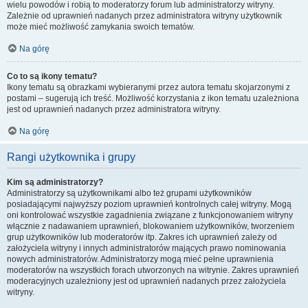
wielu powodów i robią to moderatorzy forum lub administratorzy witryny.
Zależnie od uprawnień nadanych przez administratora witryny użytkownik
może mieć możliwość zamykania swoich tematów.
Na górę
Co to są ikony tematu?
Ikony tematu są obrazkami wybieranymi przez autora tematu skojarzonymi z
postami – sugerują ich treść. Możliwość korzystania z ikon tematu uzależniona
jest od uprawnień nadanych przez administratora witryny.
Na górę
Rangi użytkownika i grupy
Kim są administratorzy?
Administratorzy są użytkownikami albo też grupami użytkowników
posiadającymi najwyższy poziom uprawnień kontrolnych całej witryny. Mogą
oni kontrolować wszystkie zagadnienia związane z funkcjonowaniem witryny
włącznie z nadawaniem uprawnień, blokowaniem użytkowników, tworzeniem
grup użytkowników lub moderatorów itp. Zakres ich uprawnień zależy od
założyciela witryny i innych administratorów mających prawo nominowania
nowych administratorów. Administratorzy mogą mieć pełne uprawnienia
moderatorów na wszystkich forach utworzonych na witrynie. Zakres uprawnień
moderacyjnych uzależniony jest od uprawnień nadanych przez założyciela
witryny.