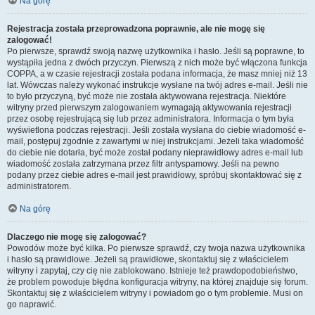
Na górę
Rejestracja została przeprowadzona poprawnie, ale nie mogę się
zalogować!
Po pierwsze, sprawdź swoją nazwę użytkownika i hasło. Jeśli są poprawne, to
wystąpiła jedna z dwóch przyczyn. Pierwszą z nich może być włączona funkcja
COPPA, a w czasie rejestracji została podana informacja, że masz mniej niż 13
lat. Wówczas należy wykonać instrukcje wysłane na twój adres e-mail. Jeśli nie
to było przyczyną, być może nie została aktywowana rejestracja. Niektóre
witryny przed pierwszym zalogowaniem wymagają aktywowania rejestracji
przez osobę rejestrującą się lub przez administratora. Informacja o tym była
wyświetlona podczas rejestracji. Jeśli została wysłana do ciebie wiadomość e-
mail, postępuj zgodnie z zawartymi w niej instrukcjami. Jeżeli taka wiadomość
do ciebie nie dotarła, być może został podany nieprawidłowy adres e-mail lub
wiadomość została zatrzymana przez filtr antyspamowy. Jeśli na pewno
podany przez ciebie adres e-mail jest prawidłowy, spróbuj skontaktować się z
administratorem.
Na górę
Dlaczego nie mogę się zalogować?
Powodów może być kilka. Po pierwsze sprawdź, czy twoja nazwa użytkownika
i hasło są prawidłowe. Jeżeli są prawidłowe, skontaktuj się z właścicielem
witryny i zapytaj, czy cię nie zablokowano. Istnieje też prawdopodobieństwo,
że problem powoduje błędna konfiguracja witryny, na której znajduje się forum.
Skontaktuj się z właścicielem witryny i powiadom go o tym problemie. Musi on
go naprawić.