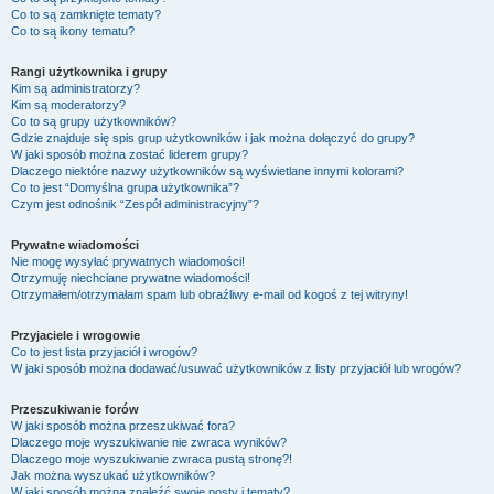
Co to są zamknięte tematy?
Co to są ikony tematu?
Rangi użytkownika i grupy
Kim są administratorzy?
Kim są moderatorzy?
Co to są grupy użytkowników?
Gdzie znajduje się spis grup użytkowników i jak można dołączyć do grupy?
W jaki sposób można zostać liderem grupy?
Dlaczego niektóre nazwy użytkowników są wyświetlane innymi kolorami?
Co to jest “Domyślna grupa użytkownika”?
Czym jest odnośnik “Zespół administracyjny”?
Prywatne wiadomości
Nie mogę wysyłać prywatnych wiadomości!
Otrzymuję niechciane prywatne wiadomości!
Otrzymałem/otrzymałam spam lub obraźliwy e-mail od kogoś z tej witryny!
Przyjaciele i wrogowie
Co to jest lista przyjaciół i wrogów?
W jaki sposób można dodawać/usuwać użytkowników z listy przyjaciół lub wrogów?
Przeszukiwanie forów
W jaki sposób można przeszukiwać fora?
Dlaczego moje wyszukiwanie nie zwraca wyników?
Dlaczego moje wyszukiwanie zwraca pustą stronę?!
Jak można wyszukać użytkowników?
W jaki sposób można znaleźć swoje posty i tematy?