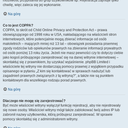
możliwość przypisania do grup użytkowników itp. Rejestracja zajmuje tylko
chwilę, więc zaleca się jej wykonanie.
Na górę
Co to jest COPPA?
COPPA, to skrót od Child Online Privacy and Protection Act – prawa
obowiązującego od 1998 roku w USA, nakładającego na właścicieli stron
internetowych, które potencjalnie mogą zbierać informacje od osób
małoletnich – mających mniej niż 13 lat – obowiązek posiadania pisemnej
zgody rodziców lub opiekunów prawnych na zbieranie informacji prywatnych
od osób poniżej 13 roku życia. Jeżeli nie masz pewności czy to dotyczy ciebie
jako kogoś próbującego zarejestrować się na danej witrynie internetowej –
skontaktuj się z prawnikiem, by uzyskać wyjaśnienie. phpBB Limited i
właściciele tej witryny nie dostarczają pomocy prawnej z wyjątkiem przypadku
opisanego w pytaniu „Z kim się kontaktować w sprawach nadużyć lub
zagadnień prawnych związanych z tą witryną?”, a także nie są punktem
kontaktowym dla wszelkiego rodzaju porad prawnych.
Na górę
Dlaczego nie mogę się zarejestrować?
Być może właściciel witryny wyłączył funkcję rejestracji, aby nie rejestrowały
się nowe osoby. Właściciel witryny mógł także zablokować twój adres IP lub
zabronił nazwy użytkownika, którą próbujesz zarejestrować. W sprawie
pomocy skontaktuj się z administratorem witryny.