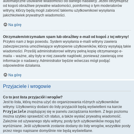
automatyczne usuwanie wiadomości od danego nadawcy. Jeżeli otrzymujesz
od kogoś obraźliwe prywatne wiadomości, poinformuj o tym moderatorów
witryny, którzy będą mogli zabronić takiemu użytkownikowi wysyłania
jakichkolwiek prywatnych wiadomości.
Na górę
Otrzymałem/otrzymałam spam lub obraźliwy e-mail od kogoś z tej witryny!
Przykro nam z tego powodu. System wysyłania e-maili witryny zawiera
zabezpieczenia umożliwiające wytropienie użytkowników, którzy wysyłają takie
wiadomości. Prześlij administratorowi witryny pełną kopię otrzymanego e-
maila – ważne, aby były w niej zawarte nagłówki, ponieważ zawierają one
informacje o nadawcy. Administrator będzie wówczas mógł podjąć
odpowiednie działania.
Na górę
Przyjaciele i wrogowie
Co to jest lista przyjaciół i wrogów?
Jest to lista, którą można użyć do organizowania różnych użytkowników
witryny. Użytkownicy dodani do listy przyjaciół będą wyświetleni na karcie
Przyjaciele
znajdującej się w panelu zarządzania kontem. Z tego poziomu
można szybko sprawdzić ich status, a także wysłać prywatną wiadomość.
Zależnie od używanego stylu witryny, posty tych użytkowników mogą być
wyróżniane. Jeśli użytkownik zostanie dodany do listy wrogów, wszystkie posty
przez niego napisane domyślnie nie będą wyświetlane.