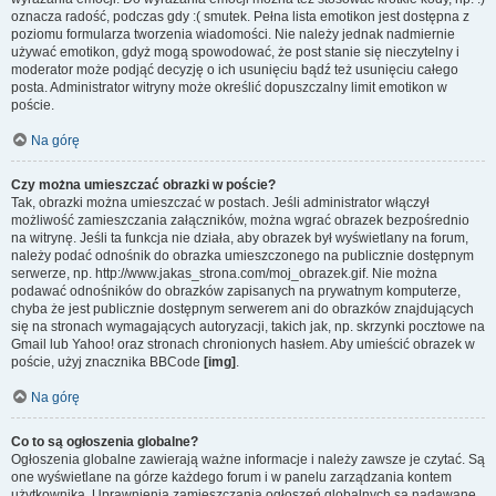
oznacza radość, podczas gdy :( smutek. Pełna lista emotikon jest dostępna z
poziomu formularza tworzenia wiadomości. Nie należy jednak nadmiernie
używać emotikon, gdyż mogą spowodować, że post stanie się nieczytelny i
moderator może podjąć decyzję o ich usunięciu bądź też usunięciu całego
posta. Administrator witryny może określić dopuszczalny limit emotikon w
poście.
Na górę
Czy można umieszczać obrazki w poście?
Tak, obrazki można umieszczać w postach. Jeśli administrator włączył
możliwość zamieszczania załączników, można wgrać obrazek bezpośrednio
na witrynę. Jeśli ta funkcja nie działa, aby obrazek był wyświetlany na forum,
należy podać odnośnik do obrazka umieszczonego na publicznie dostępnym
serwerze, np. http://www.jakas_strona.com/moj_obrazek.gif. Nie można
podawać odnośników do obrazków zapisanych na prywatnym komputerze,
chyba że jest publicznie dostępnym serwerem ani do obrazków znajdujących
się na stronach wymagających autoryzacji, takich jak, np. skrzynki pocztowe na
Gmail lub Yahoo! oraz stronach chronionych hasłem. Aby umieścić obrazek w
poście, użyj znacznika BBCode
[img]
.
Na górę
Co to są ogłoszenia globalne?
Ogłoszenia globalne zawierają ważne informacje i należy zawsze je czytać. Są
one wyświetlane na górze każdego forum i w panelu zarządzania kontem
użytkownika. Uprawnienia zamieszczania ogłoszeń globalnych są nadawane