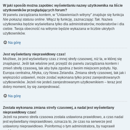
W jaki sposób można zapobiec wyświetlaniu nazwy użytkownika na liście
użytkowników przeglądających forum?
W panelu zarządzania kontem, w “Ustawieniach witryny” znajduje się funkcja
Nie pokazuj statusu online
. Włącz tę funkcję, zaznaczając
Tak
. Nazwa
użytkownika będzie wyświetlana tylko dla administratorów, moderatorów i dla
ciebie. Twoja obecność na witrynie będzie wykazana w liczbie ukrytych
użytkowników.
Na górę
Jest wyświetlany nieprawidłowy czas!
Możliwe, że jest wyświetlany czas z innej strefy czasowej, niż ta, w której się
znajdujesz. Jeśli tak właśnie jest, przejdź do panelu zarządzania kontem i
zmień strefę czasową, tak aby była zgodna z twoim miejscem pobytu. Np.
Europa centralna, Afryka, czy Nowa Zelandia. Zmiana strefy czasowej, tak jak i
większości ustawień, może zostać wykonana tylko przez zarejestrowanych
użytkowników. Jeżeli nie jesteś zarejestrowanym użytkownikiem – teraz jest
dobry moment, by się zarejestrować.
Na górę
Została wykonana zmiana strefy czasowej, a nadal jest wyświetlany
nieprawidłowy czas!
Jeżeli na pewno strefa czasowa została ustawiona prawidłowo, a czas nadal
jest wyświetlany nieprawidłowo, oznacza to, że czas na serwerze jest
ustawiony nieprawidłowo. Poinformuj o tym administratora, by naprawił