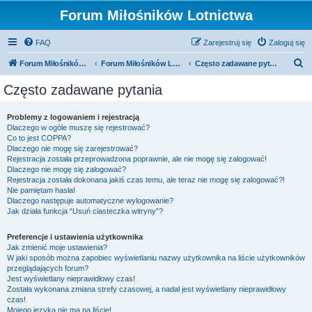
Forum Miłośników Lotnictwa
FAQ
Zarejestruj się
Zaloguj się
S
Forum Miłośników Lotnictwa
Forum Miłośników Lotnictwa
Często zadawane pytania
z
Często zadawane pytania
u
k
Problemy z logowaniem i rejestracją
Dlaczego w ogóle muszę się rejestrować?
a
Co to jest COPPA?
j
Dlaczego nie mogę się zarejestrować?
Rejestracja została przeprowadzona poprawnie, ale nie mogę się zalogować!
Dlaczego nie mogę się zalogować?
Rejestracja została dokonana jakiś czas temu, ale teraz nie mogę się zalogować?!
Nie pamiętam hasła!
Dlaczego następuje automatyczne wylogowanie?
Jak działa funkcja “Usuń ciasteczka witryny”?
Preferencje i ustawienia użytkownika
Jak zmienić moje ustawienia?
W jaki sposób można zapobiec wyświetlaniu nazwy użytkownika na liście użytkowników
przeglądających forum?
Jest wyświetlany nieprawidłowy czas!
Została wykonana zmiana strefy czasowej, a nadal jest wyświetlany nieprawidłowy
czas!
Mojego języka nie ma na liście!