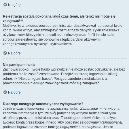
Na górę
Rejestracja została dokonana jakiś czas temu, ale teraz nie mogę się
zalogować?!
Możliwe, że z jakiegoś powodu administrator dezaktywował lub usunął twoje
konto. Wiele witryn, aby zmniejszyć rozmiar bazy danych, cyklicznie usuwa
użytkowników, którzy nic nie pisali przez dłuższy czas. Jeśli tak się stało,
spróbuj zarejestrować się ponownie i bądź bardziej aktywnym i
zaangażowanym w dyskusje użytkownikiem.
Na górę
Nie pamiętam hasła!
Zachowaj spokój! Twoje hasło wprawdzie nie może zostać odzyskane, ale bez
problemu może zostać zresetowane. Przejdź na stronę logowania i kliknij
odnośnik “Nie pamiętam hasła”. Postępuj zgodnie z instrukcjami, a
prawdopodobnie niedługo znów będziesz móc się zalogować.
Na górę
Dlaczego następuje automatyczne wylogowanie?
Jeżeli w czasie logowania nie zaznaczysz funkcji
Zapamiętaj mnie
, witryna
zachowa informację o tym, że twój pobyt na tej witrynie będzie trwał tylko
określony przez administratora czas. Zapobiega to niewłaściwemu użyciu
twojego konta przez kogoś innego. Aby pozostać zalogowanym/zalogowaną,
podczas logowania zaznacz funkcję
Loguj mnie automatycznie
. Jest to