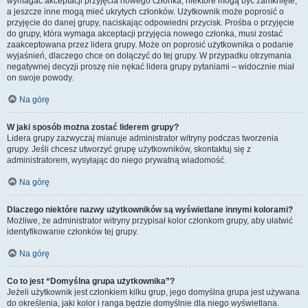
wymagać akceptacji przyjęcia nowego członka, niektóre mogą być zamknięte,
a jeszcze inne mogą mieć ukrytych członków. Użytkownik może poprosić o
przyjęcie do danej grupy, naciskając odpowiedni przycisk. Prośba o przyjęcie
do grupy, która wymaga akceptacji przyjęcia nowego członka, musi zostać
zaakceptowana przez lidera grupy. Może on poprosić użytkownika o podanie
wyjaśnień, dlaczego chce on dołączyć do tej grupy. W przypadku otrzymania
negatywnej decyzji proszę nie nękać lidera grupy pytaniami – widocznie miał
on swoje powody.
Na górę
W jaki sposób można zostać liderem grupy?
Lidera grupy zazwyczaj mianuje administrator witryny podczas tworzenia
grupy. Jeśli chcesz utworzyć grupę użytkowników, skontaktuj się z
administratorem, wysyłając do niego prywatną wiadomość.
Na górę
Dlaczego niektóre nazwy użytkowników są wyświetlane innymi kolorami?
Możliwe, że administrator witryny przypisał kolor członkom grupy, aby ułatwić
identyfikowanie członków tej grupy.
Na górę
Co to jest “Domyślna grupa użytkownika”?
Jeżeli użytkownik jest członkiem kilku grup, jego domyślna grupa jest używana
do określenia, jaki kolor i ranga będzie domyślnie dla niego wyświetlana.