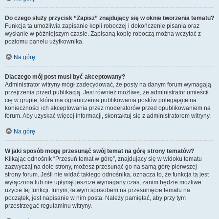
Do czego służy przycisk “Zapisz” znajdujący się w oknie tworzenia tematu?
Funkcja ta umożliwia zapisanie kopii roboczej i dokończenie pisania oraz
wysłanie w późniejszym czasie. Zapisaną kopię roboczą można wczytać z
poziomu panelu użytkownika.
Na górę
Dlaczego mój post musi być akceptowany?
Administrator witryny mógł zadecydować, że posty na danym forum wymagają
przejrzenia przed publikacją. Jest również możliwe, że administrator umieścił
cię w grupie, która ma ograniczenia publikowania postów polegające na
konieczności ich akceptowania przez moderatorów przed opublikowaniem na
forum. Aby uzyskać więcej informacji, skontaktuj się z administratorem witryny.
Na górę
W jaki sposób mogę przesunąć swój temat na górę strony tematów?
Klikając odnośnik “Przesuń temat w górę”, znajdujący się w widoku tematu
zazwyczaj na dole strony, możesz przesunąć go na samą górę pierwszej
strony forum. Jeśli nie widać takiego odnośnika, oznacza to, że funkcja ta jest
wyłączona lub nie upłynął jeszcze wymagany czas, zanim będzie możliwe
użycie tej funkcji. Innym, łatwym sposobem na przesunięcie tematu na
początek, jest napisanie w nim posta. Należy pamiętać, aby przy tym
przestrzegać regulaminu witryny.