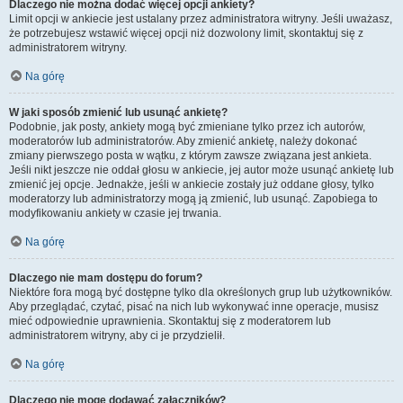
Dlaczego nie można dodać więcej opcji ankiety?
Limit opcji w ankiecie jest ustalany przez administratora witryny. Jeśli uważasz,
że potrzebujesz wstawić więcej opcji niż dozwolony limit, skontaktuj się z
administratorem witryny.
Na górę
W jaki sposób zmienić lub usunąć ankietę?
Podobnie, jak posty, ankiety mogą być zmieniane tylko przez ich autorów,
moderatorów lub administratorów. Aby zmienić ankietę, należy dokonać
zmiany pierwszego posta w wątku, z którym zawsze związana jest ankieta.
Jeśli nikt jeszcze nie oddał głosu w ankiecie, jej autor może usunąć ankietę lub
zmienić jej opcje. Jednakże, jeśli w ankiecie zostały już oddane głosy, tylko
moderatorzy lub administratorzy mogą ją zmienić, lub usunąć. Zapobiega to
modyfikowaniu ankiety w czasie jej trwania.
Na górę
Dlaczego nie mam dostępu do forum?
Niektóre fora mogą być dostępne tylko dla określonych grup lub użytkowników.
Aby przeglądać, czytać, pisać na nich lub wykonywać inne operacje, musisz
mieć odpowiednie uprawnienia. Skontaktuj się z moderatorem lub
administratorem witryny, aby ci je przydzielił.
Na górę
Dlaczego nie mogę dodawać załączników?