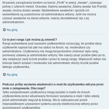
W panelu zarządzania kontem na karcie „Profil” w sekcji „Awatar”, używając
jednej z czterech metod: Gravatar, Galeria awatarów, Zdalny awatar lub Prześlij
awatar, można dodać awatar. Wyświetlanie awatarów i sposób ich
wyświetlania są uzależnione od administratora witryny. Jeśli nie można
używać awatarów na danej witrynie, należy skontaktować się z jej
administratorem.
Na górę
Co to jest ranga i jak można ją zmienić?
Rangi wyświetlane pod nazwami użytkowników oznaczają, ile postów dany
użytkownik napisał lub jaki ma status na forum, np. moderatora czy
administratora. Użytkownicy nie mogą bezpośrednio zmieniać stylu rang,
ponieważ ustawia je administrator witryny. Nie należy pisać postów tylko po to,
aby zwiększyć swój licznik postów i przez to swoją rangę. Większość witryn nie
toleruje takich działań i moderator lub administrator obniży licznik postów
takiego użytkownika.
Na górę
Podczas próby wysłania wiadomości e-mail do użytkownika witryna prosi
mnie o zalogowanie. Dlaczego?
Tylko zarejestrowani użytkownicy mogą wysyłać e-maile do innych
użytkowników przez wbudowany formularz wysyłania e-maili i tylko wtedy,
jeżeli administrator włączył tę funkcję. Ma to zabezpieczać przed
nieprawidłowym używaniem systemu poczty elektronicznej witryny przez
anonimowych użytkowników.