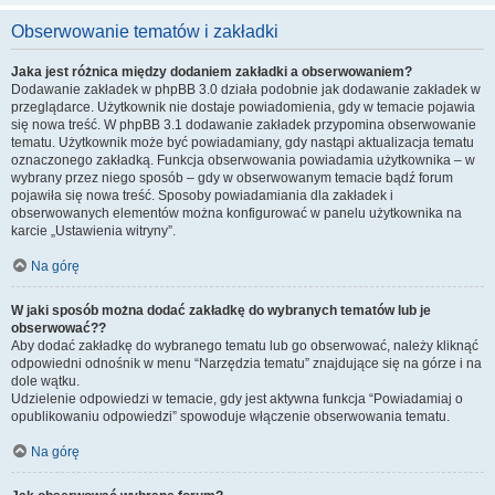
Obserwowanie tematów i zakładki
Jaka jest różnica między dodaniem zakładki a obserwowaniem?
Dodawanie zakładek w phpBB 3.0 działa podobnie jak dodawanie zakładek w
przeglądarce. Użytkownik nie dostaje powiadomienia, gdy w temacie pojawia
się nowa treść. W phpBB 3.1 dodawanie zakładek przypomina obserwowanie
tematu. Użytkownik może być powiadamiany, gdy nastąpi aktualizacja tematu
oznaczonego zakładką. Funkcja obserwowania powiadamia użytkownika – w
wybrany przez niego sposób – gdy w obserwowanym temacie bądź forum
pojawiła się nowa treść. Sposoby powiadamiania dla zakładek i
obserwowanych elementów można konfigurować w panelu użytkownika na
karcie „Ustawienia witryny”.
Na górę
W jaki sposób można dodać zakładkę do wybranych tematów lub je
obserwować??
Aby dodać zakładkę do wybranego tematu lub go obserwować, należy kliknąć
odpowiedni odnośnik w menu “Narzędzia tematu” znajdujące się na górze i na
dole wątku.
Udzielenie odpowiedzi w temacie, gdy jest aktywna funkcja “Powiadamiaj o
opublikowaniu odpowiedzi” spowoduje włączenie obserwowania tematu.
Na górę