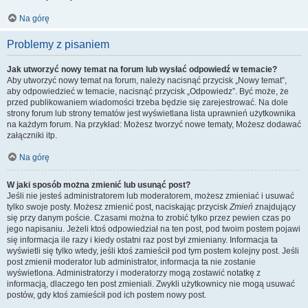
Na górę
Problemy z pisaniem
Jak utworzyć nowy temat na forum lub wysłać odpowiedź w temacie?
Aby utworzyć nowy temat na forum, należy nacisnąć przycisk „Nowy temat”,
aby odpowiedzieć w temacie, nacisnąć przycisk „Odpowiedz”. Być może, że
przed publikowaniem wiadomości trzeba będzie się zarejestrować. Na dole
strony forum lub strony tematów jest wyświetlana lista uprawnień użytkownika
na każdym forum. Na przykład: Możesz tworzyć nowe tematy, Możesz dodawać
załączniki itp.
Na górę
W jaki sposób można zmienić lub usunąć post?
Jeśli nie jesteś administratorem lub moderatorem, możesz zmieniać i usuwać
tylko swoje posty. Możesz zmienić post, naciskając przycisk
Zmień
znajdujący
się przy danym poście. Czasami można to zrobić tylko przez pewien czas po
jego napisaniu. Jeżeli ktoś odpowiedział na ten post, pod twoim postem pojawi
się informacja ile razy i kiedy ostatni raz post był zmieniany. Informacja ta
wyświetli się tylko wtedy, jeśli ktoś zamieścił pod tym postem kolejny post. Jeśli
post zmienił moderator lub administrator, informacja ta nie zostanie
wyświetlona. Administratorzy i moderatorzy mogą zostawić notatkę z
informacją, dlaczego ten post zmieniali. Zwykli użytkownicy nie mogą usuwać
postów, gdy ktoś zamieścił pod ich postem nowy post.