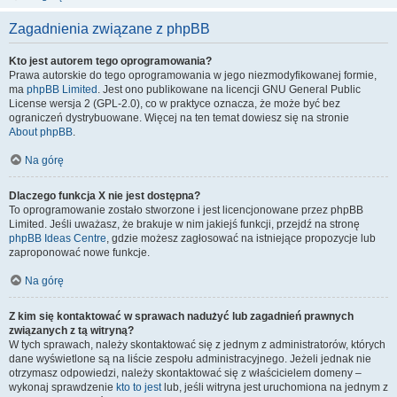
Zagadnienia związane z phpBB
Kto jest autorem tego oprogramowania?
Prawa autorskie do tego oprogramowania w jego niezmodyfikowanej formie,
ma
phpBB Limited
. Jest ono publikowane na licencji GNU General Public
License wersja 2 (GPL-2.0), co w praktyce oznacza, że może być bez
ograniczeń dystrybuowane. Więcej na ten temat dowiesz się na stronie
About phpBB
.
Na górę
Dlaczego funkcja X nie jest dostępna?
To oprogramowanie zostało stworzone i jest licencjonowane przez phpBB
Limited. Jeśli uważasz, że brakuje w nim jakiejś funkcji, przejdź na stronę
phpBB Ideas Centre
, gdzie możesz zagłosować na istniejące propozycje lub
zaproponować nowe funkcje.
Na górę
Z kim się kontaktować w sprawach nadużyć lub zagadnień prawnych
związanych z tą witryną?
W tych sprawach, należy skontaktować się z jednym z administratorów, których
dane wyświetlone są na liście zespołu administracyjnego. Jeżeli jednak nie
otrzymasz odpowiedzi, należy skontaktować się z właścicielem domeny –
wykonaj sprawdzenie
kto to jest
lub, jeśli witryna jest uruchomiona na jednym z