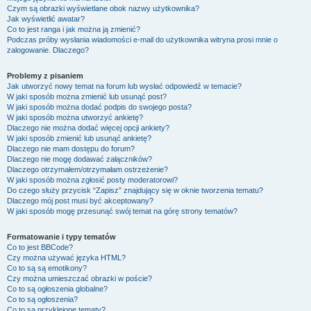
Czym są obrazki wyświetlane obok nazwy użytkownika?
Jak wyświetlić awatar?
Co to jest ranga i jak można ją zmienić?
Podczas próby wysłania wiadomości e-mail do użytkownika witryna prosi mnie o
zalogowanie. Dlaczego?
Problemy z pisaniem
Jak utworzyć nowy temat na forum lub wysłać odpowiedź w temacie?
W jaki sposób można zmienić lub usunąć post?
W jaki sposób można dodać podpis do swojego posta?
W jaki sposób można utworzyć ankietę?
Dlaczego nie można dodać więcej opcji ankiety?
W jaki sposób zmienić lub usunąć ankietę?
Dlaczego nie mam dostępu do forum?
Dlaczego nie mogę dodawać załączników?
Dlaczego otrzymałem/otrzymałam ostrzeżenie?
W jaki sposób można zgłosić posty moderatorowi?
Do czego służy przycisk “Zapisz” znajdujący się w oknie tworzenia tematu?
Dlaczego mój post musi być akceptowany?
W jaki sposób mogę przesunąć swój temat na górę strony tematów?
Formatowanie i typy tematów
Co to jest BBCode?
Czy można używać języka HTML?
Co to są są emotikony?
Czy można umieszczać obrazki w poście?
Co to są ogłoszenia globalne?
Co to są ogłoszenia?
Co to są przyklejone tematy?