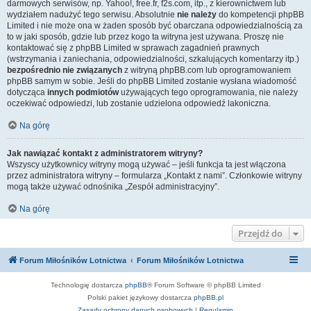
darmowych serwisów, np. Yahoo!, free.fr, f2s.com, itp., z kierownictwem lub
wydziałem nadużyć tego serwisu. Absolutnie
nie należy
do kompetencji phpBB
Limited i nie może ona w żaden sposób być obarczana odpowiedzialnością za
to w jaki sposób, gdzie lub przez kogo ta witryna jest używana. Proszę nie
kontaktować się z phpBB Limited w sprawach zagadnień prawnych
(wstrzymania i zaniechania, odpowiedzialności, szkalujących komentarzy itp.)
bezpośrednio nie związanych
z witryną phpBB.com lub oprogramowaniem
phpBB samym w sobie. Jeśli do phpBB Limited zostanie wysłana wiadomość
dotycząca
innych podmiotów
używających tego oprogramowania, nie należy
oczekiwać odpowiedzi, lub zostanie udzielona odpowiedź lakoniczna.
Na górę
Jak nawiązać kontakt z administratorem witryny?
Wszyscy użytkownicy witryny mogą używać – jeśli funkcja ta jest włączona
przez administratora witryny – formularza „Kontakt z nami”. Członkowie witryny
mogą także używać odnośnika „Zespół administracyjny”.
Na górę
Przejdź do
Forum Miłośników Lotnictwa
Forum Miłośników Lotnictwa
Technologię dostarcza
phpBB
® Forum Software © phpBB Limited
Polski pakiet językowy dostarcza
phpBB.pl
Zasady ochrony danych osobowych
|
Regulamin