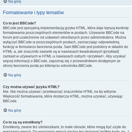
Na górę
Formatowanie i typy tematów
Co to jest BBCode?
BBCode jest specjalną implementacją języka HTML, która daje lepszą kontrolę
formatowania poszczególnych elementów w postach. Używanie BBCode na
forum jest uzależnione od ustawień określanych przez administratora. Można
wyłączyć BBCode w poszczególnych postach, zaznaczając odpowiednią
funkcję w formularzu tworzenia posta. Sam BBCode jest podobny w składni do
HTML-a, ale znaczniki zawarte są w nawiasach kwadratowych [przykład]
zamiast w używanych w HTML-u nawiasach ostrych <przykład>. Aby uzyskać
więcej informacji o BBCode, zapoznaj się z przewodnikiem dostępnym ze
strony tworzenia posta po kliknięciu odnośnika
BBCode
.
Na górę
Czy można używać języka HTML?
Nie. Nie można używać i przetwarzać znaczników HTML na tej witrynie.
Większość formatowania, które dostarcza HTML, można uzyskać, używając
BBCode.
Na górę
Co to są są emotikony?
Emotikony, zwane też uśmieszkami, to małe obrazki, które mogą być użyte do
wyrażania emocji. Do wyrażania emocji można też stosować krótkie kody, np. :)