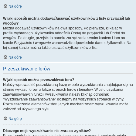
Na górę
W jaki sposób można dodawać/usuwać użytkowników z listy przyjaciół lub
wrogów?
Można dodawać użytkowników na dwa sposoby. Po pierwsze, klikając w
profilu wybranego użytkownika odnośnik
Dodaj do przyjaciół
lub
Dodaj do
wrogów
. Po drugie, przejść do panelu zarządzania swoim kontem i tam na
karcie
Przyjaciele i wrogowie
wprowadzić odpowiednie dane użytkownika. Na
tej samej karcie można także usuwać użytkowników z list.
Na górę
Przeszukiwanie forów
W jaki sposób można przeszukiwać fora?
Należy wprowadzić poszukiwaną frazę w pole wyszukiwania znajdujące się na
stronie wykazu forów, a także stronach forów i tematów. W celu uzyskania
zaawansowanych funkcji wyszukiwania należy kliknąć odnośnik
“Wyszukiwanie zaawansowane” dostępny na wszystkich stronach witryny.
Rozmieszczenie elementów sterujących mechanizmem wyszukiwania może
zależeć od używanego stylu.
Na górę
Dlaczego moje wyszukiwanie nie zwraca wyników?
Prawdopodobnie zapytanie nie było jasno sprecyzowane i zawierało wiele