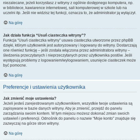
niezalecane, jeżeli korzystasz z witryny z ogólnie dostępnego komputera, np.
w bibliotece, kawiarence internetowej, sali komputerowej w szkole lub na
uczelni itp. Jeśli nie widzisz tej funkcji, oznacza to, że administrator ją wyłączył.
Na górę
Jak działa funkcja “Usuń ciasteczka witryny”?
Funkcja “Usuń ciasteczka witryny” usuwa ciasteczka utworzone przez phpBB
dzięki, którym użytkownik jest autoryzowany i logowany do witryny. Dostarczają
one również funkcję – jeśli została włączona przez administratora witryny –
śledzenia przeczytanych i nieprzeczytanych przez użytkownika postów. Jeśli
występują problemy z logowaniem/wylogowaniem, usunięcie ciasteczek może
być pomocne.
Na górę
Preferencje i ustawienia użytkownika
Jak zmienić moje ustawienia?
Jeżeli jesteś zarejestrowanym użytkownikiem, wszystkie twoje ustawienia są
zapisywane w bazie danych witryny. Aby je zmienić, przejdź do panelu
zarządzania swoim kontem. W tym miejscu możesz dokonać zmian swoich
ustawień i preferencji. Odnośnik do panelu o nazwie “Moje konto” znajduje się
zazwyczaj na górze stron witryny.
Na górę