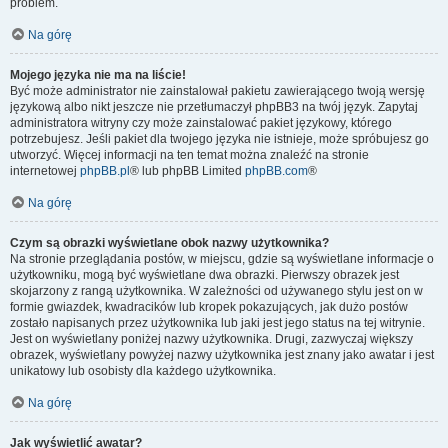
problem.
Na górę
Mojego języka nie ma na liście!
Być może administrator nie zainstalował pakietu zawierającego twoją wersję
językową albo nikt jeszcze nie przetłumaczył phpBB3 na twój język. Zapytaj
administratora witryny czy może zainstalować pakiet językowy, którego
potrzebujesz. Jeśli pakiet dla twojego języka nie istnieje, może spróbujesz go
utworzyć. Więcej informacji na ten temat można znaleźć na stronie
internetowej
phpBB.pl
® lub phpBB Limited
phpBB.com
®
Na górę
Czym są obrazki wyświetlane obok nazwy użytkownika?
Na stronie przeglądania postów, w miejscu, gdzie są wyświetlane informacje o
użytkowniku, mogą być wyświetlane dwa obrazki. Pierwszy obrazek jest
skojarzony z rangą użytkownika. W zależności od używanego stylu jest on w
formie gwiazdek, kwadracików lub kropek pokazujących, jak dużo postów
zostało napisanych przez użytkownika lub jaki jest jego status na tej witrynie.
Jest on wyświetlany poniżej nazwy użytkownika. Drugi, zazwyczaj większy
obrazek, wyświetlany powyżej nazwy użytkownika jest znany jako awatar i jest
unikatowy lub osobisty dla każdego użytkownika.
Na górę
Jak wyświetlić awatar?