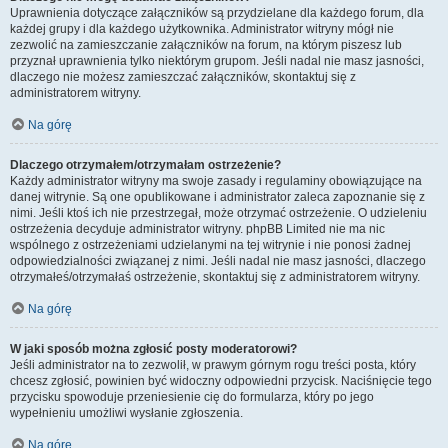
Uprawnienia dotyczące załączników są przydzielane dla każdego forum, dla
każdej grupy i dla każdego użytkownika. Administrator witryny mógł nie
zezwolić na zamieszczanie załączników na forum, na którym piszesz lub
przyznał uprawnienia tylko niektórym grupom. Jeśli nadal nie masz jasności,
dlaczego nie możesz zamieszczać załączników, skontaktuj się z
administratorem witryny.
Na górę
Dlaczego otrzymałem/otrzymałam ostrzeżenie?
Każdy administrator witryny ma swoje zasady i regulaminy obowiązujące na
danej witrynie. Są one opublikowane i administrator zaleca zapoznanie się z
nimi. Jeśli ktoś ich nie przestrzegał, może otrzymać ostrzeżenie. O udzieleniu
ostrzeżenia decyduje administrator witryny. phpBB Limited nie ma nic
wspólnego z ostrzeżeniami udzielanymi na tej witrynie i nie ponosi żadnej
odpowiedzialności związanej z nimi. Jeśli nadal nie masz jasności, dlaczego
otrzymałeś/otrzymałaś ostrzeżenie, skontaktuj się z administratorem witryny.
Na górę
W jaki sposób można zgłosić posty moderatorowi?
Jeśli administrator na to zezwolił, w prawym górnym rogu treści posta, który
chcesz zgłosić, powinien być widoczny odpowiedni przycisk. Naciśnięcie tego
przycisku spowoduje przeniesienie cię do formularza, który po jego
wypełnieniu umożliwi wysłanie zgłoszenia.
Na górę