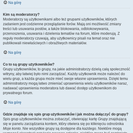
Na górę
Kim są moderatorzy?
Moderatorzy są użytkownikami albo też grupami użytkowników, których
zadaniem jest codzienne przeglądanie forów. Mają oni możliwość zmiany
treści lub usuwania postów, a także blokowania, odblokowywania,
przenoszenia, usuwania i dzielenia tematów na forum, które moderują. Z
reguły moderatorzy czuwają, aby użytkownicy pisali na temat oraz nie
publikowali niewłaściwych i obraźliwych materiałów.
Na górę
Co to są grupy użytkowników?
Grupy użytkowników, to grupy, na jakie administratorzy dzielą całą społeczność
witryny, aby łatwiej było nimi zarządzać. Każdy użytkownik może należeć do
wielu grup, a każda grupa może mieć swoje własne uprawnienia. Dzięki temu
administratorzy mogą łatwo zmieniać uprawnienia wielu użytkowników naraz,
nadawać uprawnienia moderatora lub dawać dostęp użytkownikom do
prywatnego forum.
Na górę
Gdzie znajduje się spis grup użytkowników i jak można dołączyć do grupy?
Spis grup użytkowników można zobaczyć, otwierając kartę
Grupy
znajdującą
się w panelu zarządzania kontem, który otwiera się po kliknięciu odnośnika
Moje konto
. Nie wszystkie grupy są dostępne dla każdego. Niektóre mogą