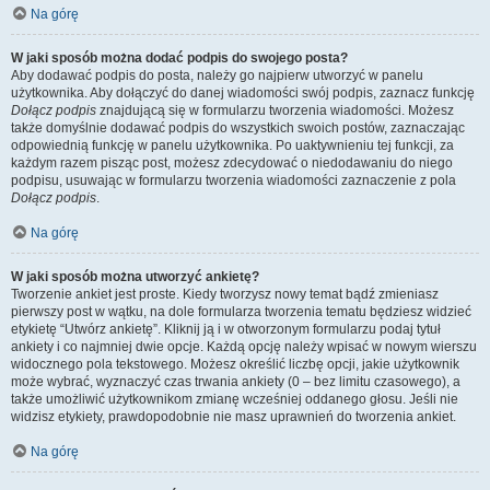
Na górę
W jaki sposób można dodać podpis do swojego posta?
Aby dodawać podpis do posta, należy go najpierw utworzyć w panelu
użytkownika. Aby dołączyć do danej wiadomości swój podpis, zaznacz funkcję
Dołącz podpis
znajdującą się w formularzu tworzenia wiadomości. Możesz
także domyślnie dodawać podpis do wszystkich swoich postów, zaznaczając
odpowiednią funkcję w panelu użytkownika. Po uaktywnieniu tej funkcji, za
każdym razem pisząc post, możesz zdecydować o niedodawaniu do niego
podpisu, usuwając w formularzu tworzenia wiadomości zaznaczenie z pola
Dołącz podpis
.
Na górę
W jaki sposób można utworzyć ankietę?
Tworzenie ankiet jest proste. Kiedy tworzysz nowy temat bądź zmieniasz
pierwszy post w wątku, na dole formularza tworzenia tematu będziesz widzieć
etykietę “Utwórz ankietę”. Kliknij ją i w otworzonym formularzu podaj tytuł
ankiety i co najmniej dwie opcje. Każdą opcję należy wpisać w nowym wierszu
widocznego pola tekstowego. Możesz określić liczbę opcji, jakie użytkownik
może wybrać, wyznaczyć czas trwania ankiety (0 – bez limitu czasowego), a
także umożliwić użytkownikom zmianę wcześniej oddanego głosu. Jeśli nie
widzisz etykiety, prawdopodobnie nie masz uprawnień do tworzenia ankiet.
Na górę