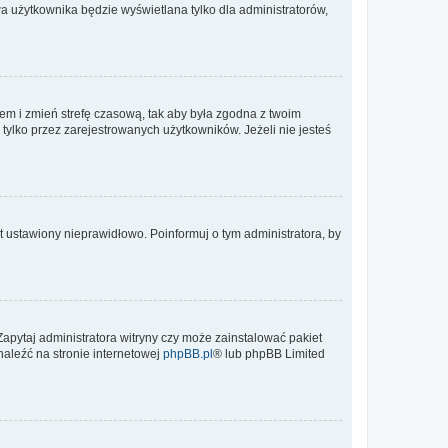
a użytkownika będzie wyświetlana tylko dla administratorów,
ontem i zmień strefę czasową, tak aby była zgodna z twoim
tylko przez zarejestrowanych użytkowników. Jeżeli nie jesteś
t ustawiony nieprawidłowo. Poinformuj o tym administratora, by
Zapytaj administratora witryny czy może zainstalować pakiet
naleźć na stronie internetowej
phpBB.pl
® lub phpBB Limited