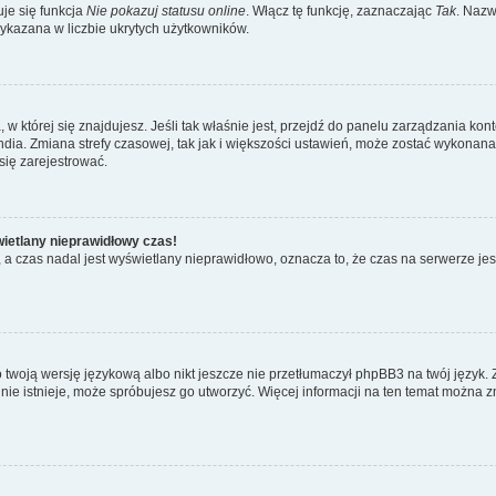
je się funkcja
Nie pokazuj statusu online
. Włącz tę funkcję, zaznaczając
Tak
. Nazw
wykazana w liczbie ukrytych użytkowników.
ta, w której się znajdujesz. Jeśli tak właśnie jest, przejdź do panelu zarządzania k
dia. Zmiana strefy czasowej, tak jak i większości ustawień, może zostać wykonana 
się zarejestrować.
wietlany nieprawidłowy czas!
a czas nadal jest wyświetlany nieprawidłowo, oznacza to, że czas na serwerze jes
 twoją wersję językową albo nikt jeszcze nie przetłumaczył phpBB3 na twój język. 
a nie istnieje, może spróbujesz go utworzyć. Więcej informacji na ten temat można z