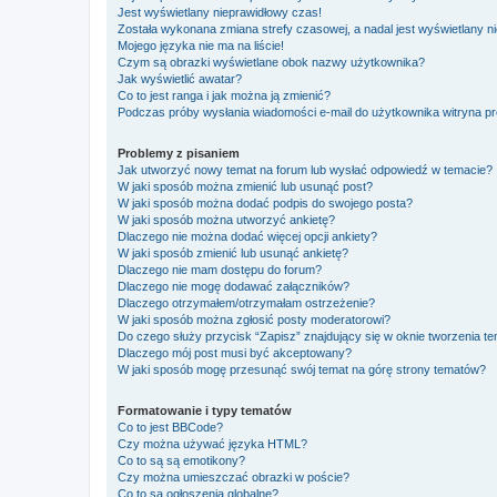
Jest wyświetlany nieprawidłowy czas!
Została wykonana zmiana strefy czasowej, a nadal jest wyświetlany n
Mojego języka nie ma na liście!
Czym są obrazki wyświetlane obok nazwy użytkownika?
Jak wyświetlić awatar?
Co to jest ranga i jak można ją zmienić?
Podczas próby wysłania wiadomości e-mail do użytkownika witryna pr
Problemy z pisaniem
Jak utworzyć nowy temat na forum lub wysłać odpowiedź w temacie?
W jaki sposób można zmienić lub usunąć post?
W jaki sposób można dodać podpis do swojego posta?
W jaki sposób można utworzyć ankietę?
Dlaczego nie można dodać więcej opcji ankiety?
W jaki sposób zmienić lub usunąć ankietę?
Dlaczego nie mam dostępu do forum?
Dlaczego nie mogę dodawać załączników?
Dlaczego otrzymałem/otrzymałam ostrzeżenie?
W jaki sposób można zgłosić posty moderatorowi?
Do czego służy przycisk “Zapisz” znajdujący się w oknie tworzenia t
Dlaczego mój post musi być akceptowany?
W jaki sposób mogę przesunąć swój temat na górę strony tematów?
Formatowanie i typy tematów
Co to jest BBCode?
Czy można używać języka HTML?
Co to są są emotikony?
Czy można umieszczać obrazki w poście?
Co to są ogłoszenia globalne?