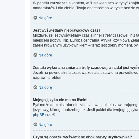
W panelu zarządzania kontem, w “Ustawieniach witryny” znajdu
moderatorów i dla ciebie. Twoja obecność na witrynie będzie 
Na górę
Jest wyświetlany nieprawidłowy czas!
Możliwe, że jest wyświetlany czas z innej strefy czasowej, niż 
miejscem pobytu. Np. Europa centralna, Afryka, czy Nowa Zelan
zarejestrowanym użytkownikiem – teraz jest dobry moment, by 
Na górę
Została wykonana zmiana strefy czasowej, a nadal jest wyś
Jeżeli na pewno strefa czasowa została ustawiona prawidłowo, 
naprawił problem.
Na górę
Mojego języka nie ma na liście!
Być może administrator nie zainstalował pakietu zawierającego
językowy, którego potrzebujesz. Jeśli pakiet dla twojego język
phpBB.com
®
Na górę
Czym są obrazki wyświetlane obok nazwy użytkownika?