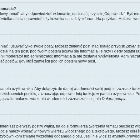
 temacie?
„Nowy temat”, aby odpowiedzieć w temacie, nacisnąć przycisk „Odpowiedz”. Być mo
wyświetlana lista uprawnień użytkownika na każdym forum. Na przykład: Możesz two
niać i usuwać tylko swoje posty. Możesz zmienić post, naciskając przycisk
Zmień
z
iał na ten post, pod twoim postem pojawi się informacja ile razy i kiedy ostatni raz
ienił moderator lub administrator, informacja ta nie zostanie wyświetlona. Administr
ać postów, gdy ktoś zamieścił pod ich postem nowy post.
panelu użytkownika. Aby dołączyć do danej wiadomości swój podpis, zaznacz funk
kich swoich postów, zaznaczając odpowiednią funkcję w panelu użytkownika. Po u
ąc w formularzu tworzenia wiadomości zaznaczenie z pola
Dołącz podpis
.
mieniasz pierwszy post w wątku, na dole formularza tworzenia tematu będziesz widzi
dą opcję należy wpisać w nowym wierszu widocznego pola tekstowego. Możesz określ
 użytkownikom zmianę wcześniej oddanego głosu. Jeśli nie widzisz etykiety, praw