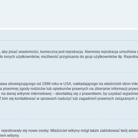
y, aby pisać wiadomości, konieczna jest rejestracja. Niemniej rejestracja umożliwia
do innych użytkowników, możliwość przypisania do grup użytkowników itp. Rejestracj
prawa obowiązującego od 1998 roku w USA, nakładającego na właścicieli stron int
ia pisemnej zgody rodziców lub opiekunów prawnych na zbieranie informacji prywa
na danej witrynie internetowej – skontaktuj się z prawnikiem, by uzyskać wyjaśnieni
 kim się kontaktować w sprawach nadużyć lub zagadnień prawnych związanych z t
ie rejestrowały się nowe osoby. Właściciel witryny mógł także zablokować twój adre
rem witryny.