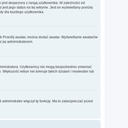
 jest skojarzony z rangą użytkownika. W zależności od
est jego status na tej witrynie. Jest on wyświetlany poniżej
sty dla każdego użytkownika.
lub Prześlij awatar, można dodać awatar. Wyświetlanie awatarów
z jej administratorem.
dministratora. Użytkownicy nie mogą bezpośrednio zmieniać
. Większość witryn nie toleruje takich działań i moderator lub
 administrator włączył tę funkcję. Ma to zabezpieczać przed