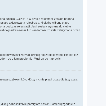
ona funkcja COPPA, a w czasie rejestracji została podana
została aktywowana rejestracja. Niektóre witryny przed
na podczas rejestracji. Jeśli została wysłana do ciebie
rawidłowy adres e-mail lub wiadomość została zatrzymana przez
lem witryny i zapytaj, czy cię nie zablokowano. Istnieje też
wiadom go o tym problemie. Musi on go naprawić.
suwa użytkowników, którzy nic nie pisali przez dłuższy czas.
liknij odnośnik “Nie pamiętam hasła”. Postępuj zgodnie z