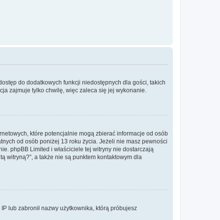
 dostęp do dodatkowych funkcji niedostępnych dla gości, takich
a zajmuje tylko chwilę, więc zaleca się jej wykonanie.
ernetowych, które potencjalnie mogą zbierać informacje od osób
tnych od osób poniżej 13 roku życia. Jeżeli nie masz pewności
e. phpBB Limited i właściciele tej witryny nie dostarczają
ą witryną?”, a także nie są punktem kontaktowym dla
s IP lub zabronił nazwy użytkownika, którą próbujesz