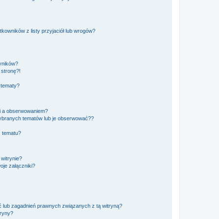
owników z listy przyjaciół lub wrogów?
yników?
stronę?!
 tematy?
ki a obserwowaniem?
ybranych tematów lub je obserwować??
, tematu?
 witrynie?
je załączniki?
 lub zagadnień prawnych związanych z tą witryną?
tryny?