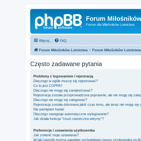
Forum Miłośników
Forum dla Miłośników Lotnictwa
Więcej…
FAQ
Forum Miłośników Lotnictwa
Forum Miłośników Lotnictwa
Często zadawane pytania
Problemy z logowaniem i rejestracją
Dlaczego w ogóle muszę się rejestrować?
Co to jest COPPA?
Dlaczego nie mogę się zarejestrować?
Rejestracja została przeprowadzona poprawnie, ale nie mogę się zal
Dlaczego nie mogę się zalogować?
Rejestracja została dokonana jakiś czas temu, ale teraz nie mogę się
Nie pamiętam hasła!
Dlaczego następuje automatyczne wylogowanie?
Jak działa funkcja “Usuń ciasteczka witryny”?
Preferencje i ustawienia użytkownika
Jak zmienić moje ustawienia?
W jaki sposób można zapobiec wyświetlaniu nazwy użytkownika na li