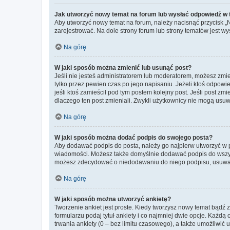
Jak utworzyć nowy temat na forum lub wysłać odpowiedź w
Aby utworzyć nowy temat na forum, należy nacisnąć przycisk 
zarejestrować. Na dole strony forum lub strony tematów jest 
Na górę
W jaki sposób można zmienić lub usunąć post?
Jeśli nie jesteś administratorem lub moderatorem, możesz zmie
tylko przez pewien czas po jego napisaniu. Jeżeli ktoś odpowiedz
jeśli ktoś zamieścił pod tym postem kolejny post. Jeśli post zm
dlaczego ten post zmieniali. Zwykli użytkownicy nie mogą usuw
Na górę
W jaki sposób można dodać podpis do swojego posta?
Aby dodawać podpis do posta, należy go najpierw utworzyć w 
wiadomości. Możesz także domyślnie dodawać podpis do wszyst
możesz zdecydować o niedodawaniu do niego podpisu, usuwaj
Na górę
W jaki sposób można utworzyć ankietę?
Tworzenie ankiet jest proste. Kiedy tworzysz nowy temat bądź z
formularzu podaj tytuł ankiety i co najmniej dwie opcje. Każ
trwania ankiety (0 – bez limitu czasowego), a także umożliwić