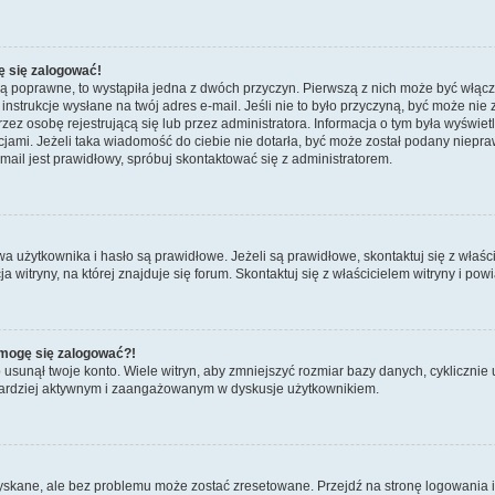
ę się zalogować!
są poprawne, to wystąpiła jedna z dwóch przyczyn. Pierwszą z nich może być włącz
nstrukcje wysłane na twój adres e-mail. Jeśli nie to było przyczyną, być może nie 
 osobę rejestrującą się lub przez administratora. Informacja o tym była wyświetlo
kcjami. Jeżeli taka wiadomość do ciebie nie dotarła, być może został podany niep
mail jest prawidłowy, spróbuj skontaktować się z administratorem.
żytkownika i hasło są prawidłowe. Jeżeli są prawidłowe, skontaktuj się z właścicie
itryny, na której znajduje się forum. Skontaktuj się z właścicielem witryny i po
e mogę się zalogować?!
sunął twoje konto. Wiele witryn, aby zmniejszyć rozmiar bazy danych, cyklicznie u
dź bardziej aktywnym i zaangażowanym w dyskusje użytkownikiem.
kane, ale bez problemu może zostać zresetowane. Przejdź na stronę logowania i k