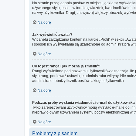
Na stronie przeglądania postów, w miejscu, gdzie są wyświetl
używanego stylu jest on w formie gwiazdek, kwadracików lub kro
nazwy użytkownika. Drugi, zazwyczaj większy obrazek, wyświet
Na górę
Jak wyświetlić awatar?
W panelu zarządzania kontem na karcie „Profil” w sekcji „Awat
i sposób ich wyświetlania są uzależnione od administratora wit
Na górę
Co to jest ranga i jak można ją zmienić?
Rangi wyświetlane pod nazwami użytkowników oznaczają, ile po
stylu rang, ponieważ ustawia je administrator witryny. Nie należ
administrator obniży licznik postów takiego użytkownika.
Na górę
Podczas próby wysłania wiadomości e-mail do użytkownika 
Tylko zarejestrowani użytkownicy mogą wysyłać e-maile do inny
nieprawidłowym używaniem systemu poczty elektronicznej wit
Na górę
Problemy z pisaniem