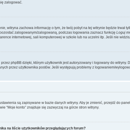
się zalogować.
nie
, witryna zachowa informację o tym, że twój pobyt na tej witrynie będzie trwał t
y pozostać zalogowanym/zalogowaną, podczas logowania zaznacz funkcję
Loguj m
ence internetowej, sali komputerowej w szkole lub na uczelni itp. Jeśli nie widzisz t
przez phpBB dzięki, którym użytkownik jest autoryzowany i logowany do witryny. D
zytanych przez użytkownika postów. Jeśli występują problemy z logowaniem/wylogo
 ustawienia są zapisywane w bazie danych witryny. Aby je zmienić, przejdź do p
ie “Moje konto” znajduje się zazwyczaj na górze stron witryny.
ika na liście użytkowników przeglądających forum?