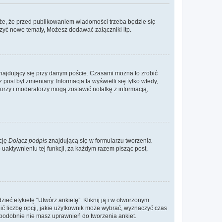
że, że przed publikowaniem wiadomości trzeba będzie się
rzyć nowe tematy, Możesz dodawać załączniki itp.
najdujący się przy danym poście. Czasami można to zrobić
 post był zmieniany. Informacja ta wyświetli się tylko wtedy,
atorzy i moderatorzy mogą zostawić notatkę z informacją,
cję
Dołącz podpis
znajdującą się w formularzu tworzenia
aktywnieniu tej funkcji, za każdym razem pisząc post,
eć etykietę “Utwórz ankietę”. Kliknij ją i w otworzonym
ić liczbę opcji, jakie użytkownik może wybrać, wyznaczyć czas
dopodobnie nie masz uprawnień do tworzenia ankiet.