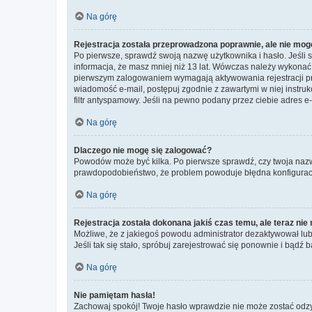
Na górę
Rejestracja została przeprowadzona poprawnie, ale nie mog
Po pierwsze, sprawdź swoją nazwę użytkownika i hasło. Jeśli 
informacja, że masz mniej niż 13 lat. Wówczas należy wykonać i
pierwszym zalogowaniem wymagają aktywowania rejestracji przez
wiadomość e-mail, postępuj zgodnie z zawartymi w niej instru
filtr antyspamowy. Jeśli na pewno podany przez ciebie adres e-
Na górę
Dlaczego nie mogę się zalogować?
Powodów może być kilka. Po pierwsze sprawdź, czy twoja nazwa u
prawdopodobieństwo, że problem powoduje błędna konfiguracja w
Na górę
Rejestracja została dokonana jakiś czas temu, ale teraz ni
Możliwe, że z jakiegoś powodu administrator dezaktywował lub u
Jeśli tak się stało, spróbuj zarejestrować się ponownie i bą
Na górę
Nie pamiętam hasła!
Zachowaj spokój! Twoje hasło wprawdzie nie może zostać odzys