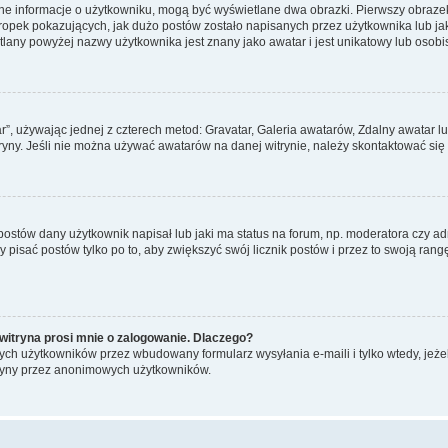
ane informacje o użytkowniku, mogą być wyświetlane dwa obrazki. Pierwszy obrazek
pek pokazujących, jak dużo postów zostało napisanych przez użytkownika lub jaki j
lany powyżej nazwy użytkownika jest znany jako awatar i jest unikatowy lub osobi
ar”, używając jednej z czterech metod: Gravatar, Galeria awatarów, Zdalny awatar 
ryny. Jeśli nie można używać awatarów na danej witrynie, należy skontaktować się 
stów dany użytkownik napisał lub jaki ma status na forum, np. moderatora czy a
y pisać postów tylko po to, aby zwiększyć swój licznik postów i przez to swoją rangę
witryna prosi mnie o zalogowanie. Dlaczego?
ch użytkowników przez wbudowany formularz wysyłania e-maili i tylko wtedy, jeżeli
ryny przez anonimowych użytkowników.