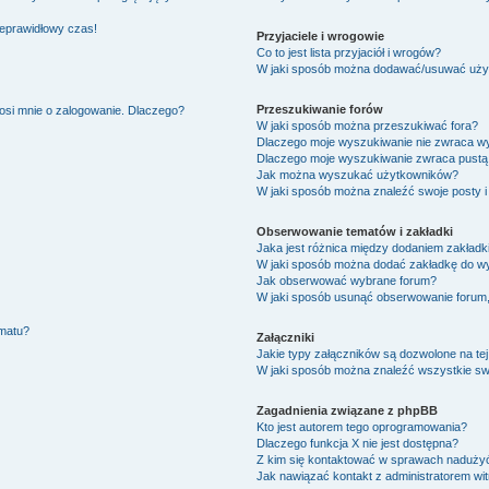
ieprawidłowy czas!
Przyjaciele i wrogowie
Co to jest lista przyjaciół i wrogów?
W jaki sposób można dodawać/usuwać użytk
Przeszukiwanie forów
osi mnie o zalogowanie. Dlaczego?
W jaki sposób można przeszukiwać fora?
Dlaczego moje wyszukiwanie nie zwraca w
Dlaczego moje wyszukiwanie zwraca pustą 
Jak można wyszukać użytkowników?
W jaki sposób można znaleźć swoje posty i
Obserwowanie tematów i zakładki
Jaka jest różnica między dodaniem zakład
W jaki sposób można dodać zakładkę do w
Jak obserwować wybrane forum?
W jaki sposób usunąć obserwowanie forum
ematu?
Załączniki
Jakie typy załączników są dozwolone na tej
W jaki sposób można znaleźć wszystkie swo
Zagadnienia związane z phpBB
Kto jest autorem tego oprogramowania?
Dlaczego funkcja X nie jest dostępna?
Z kim się kontaktować w sprawach nadużyć
Jak nawiązać kontakt z administratorem wi