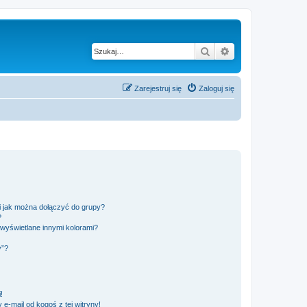
Szukaj
Wyszukiwanie z
Zarejestruj się
Zaloguj się
 i jak można dołączyć do grupy?
?
wyświetlane innymi kolorami?
y”?
!
e-mail od kogoś z tej witryny!