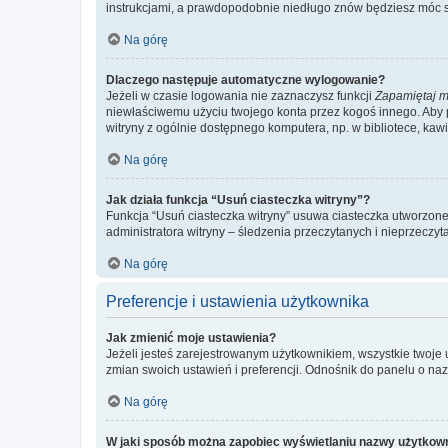
instrukcjami, a prawdopodobnie niedługo znów będziesz móc 
Na górę
Dlaczego następuje automatyczne wylogowanie?
Jeżeli w czasie logowania nie zaznaczysz funkcji
Zapamiętaj m
niewłaściwemu użyciu twojego konta przez kogoś innego. Ab
witryny z ogólnie dostępnego komputera, np. w bibliotece, kawiar
Na górę
Jak działa funkcja “Usuń ciasteczka witryny”?
Funkcja “Usuń ciasteczka witryny” usuwa ciasteczka utworzone 
administratora witryny – śledzenia przeczytanych i nieprzec
Na górę
Preferencje i ustawienia użytkownika
Jak zmienić moje ustawienia?
Jeżeli jesteś zarejestrowanym użytkownikiem, wszystkie twoje
zmian swoich ustawień i preferencji. Odnośnik do panelu o nazw
Na górę
W jaki sposób można zapobiec wyświetlaniu nazwy użytkown