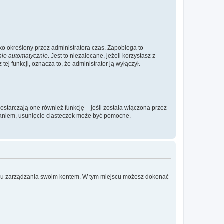
ylko określony przez administratora czas. Zapobiega to
nie automatycznie
. Jest to niezalecane, jeżeli korzystasz z
ej funkcji, oznacza to, że administrator ją wyłączył.
ostarczają one również funkcję – jeśli została włączona przez
waniem, usunięcie ciasteczek może być pomocne.
anelu zarządzania swoim kontem. W tym miejscu możesz dokonać