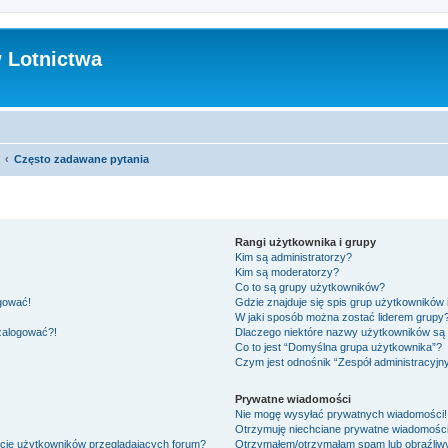
 Lotnictwa
Często zadawane pytania
Rangi użytkownika i grupy
Kim są administratorzy?
Kim są moderatorzy?
Co to są grupy użytkowników?
ogować!
Gdzie znajduje się spis grup użytkowników
W jaki sposób można zostać liderem grupy
 zalogować?!
Dlaczego niektóre nazwy użytkowników są 
Co to jest “Domyślna grupa użytkownika”?
Czym jest odnośnik “Zespół administracyjn
Prywatne wiadomości
Nie mogę wysyłać prywatnych wiadomości!
Otrzymuję niechciane prywatne wiadomości
ście użytkowników przeglądających forum?
Otrzymałem/otrzymałam spam lub obraźliwy 