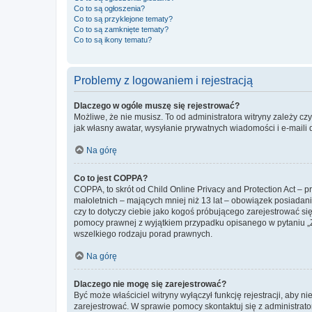
Co to są ogłoszenia?
Co to są przyklejone tematy?
Co to są zamknięte tematy?
Co to są ikony tematu?
Problemy z logowaniem i rejestracją
Dlaczego w ogóle muszę się rejestrować?
Możliwe, że nie musisz. To od administratora witryny zależy cz
jak własny awatar, wysyłanie prywatnych wiadomości i e-maili 
Na górę
Co to jest COPPA?
COPPA, to skrót od Child Online Privacy and Protection Act – 
małoletnich – mających mniej niż 13 lat – obowiązek posiadan
czy to dotyczy ciebie jako kogoś próbującego zarejestrować się 
pomocy prawnej z wyjątkiem przypadku opisanego w pytaniu „Z
wszelkiego rodzaju porad prawnych.
Na górę
Dlaczego nie mogę się zarejestrować?
Być może właściciel witryny wyłączył funkcję rejestracji, aby n
zarejestrować. W sprawie pomocy skontaktuj się z administrato