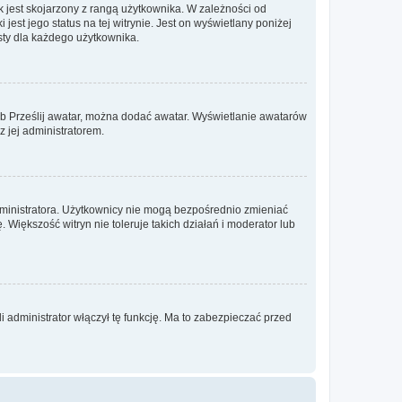
 jest skojarzony z rangą użytkownika. W zależności od
est jego status na tej witrynie. Jest on wyświetlany poniżej
sty dla każdego użytkownika.
lub Prześlij awatar, można dodać awatar. Wyświetlanie awatarów
z jej administratorem.
dministratora. Użytkownicy nie mogą bezpośrednio zmieniać
. Większość witryn nie toleruje takich działań i moderator lub
 administrator włączył tę funkcję. Ma to zabezpieczać przed