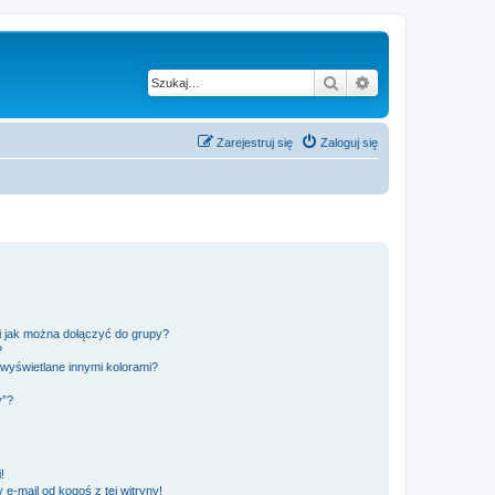
Szukaj
Wyszukiwanie z
Zarejestruj się
Zaloguj się
 i jak można dołączyć do grupy?
?
wyświetlane innymi kolorami?
y”?
!
e-mail od kogoś z tej witryny!