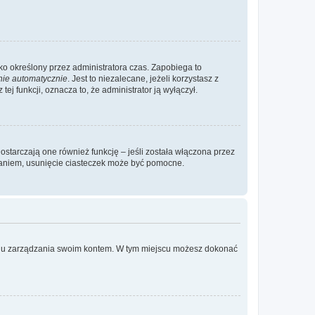
ylko określony przez administratora czas. Zapobiega to
nie automatycznie
. Jest to niezalecane, jeżeli korzystasz z
ej funkcji, oznacza to, że administrator ją wyłączył.
ostarczają one również funkcję – jeśli została włączona przez
waniem, usunięcie ciasteczek może być pomocne.
anelu zarządzania swoim kontem. W tym miejscu możesz dokonać