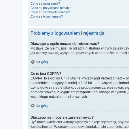
Co to są ogłoszenia?
Co to są przyklejone tematy?
Co to są zamknięte tematy?
Co to są ikony tematu?
Problemy z logowaniem i rejestracją
Dlaczego w ogóle muszę się rejestrować?
Możliwe, że nie musisz. To od administratora witryny zależy cz
jak własny awatar, wysyłanie prywatnych wiadomości i e-maili 
Na górę
Co to jest COPPA?
COPPA, to skrót od Child Online Privacy and Protection Act – 
małoletnich – mających mniej niż 13 lat – obowiązek posiadan
czy to dotyczy ciebie jako kogoś próbującego zarejestrować się 
pomocy prawnej z wyjątkiem przypadku opisanego w pytaniu „Z
wszelkiego rodzaju porad prawnych.
Na górę
Dlaczego nie mogę się zarejestrować?
Być może właściciel witryny wyłączył funkcję rejestracji, aby n
zarejestrować. W sprawie pomocy skontaktuj się z administrato