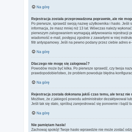
Na górę
Rejestracja została przeprowadzona poprawnie, ale nie mog
Po pierwsze, sprawdź swoją nazwę użytkownika i hasło. Jeśli 
informacja, że masz mniej niż 13 lat. Wówczas należy wykonać i
pierwszym zalogowaniem wymagają aktywowania rejestracji przez
wiadomość e-mail, postępuj zgodnie z zawartymi w niej instru
filtr antyspamowy. Jeśli na pewno podany przez ciebie adres e-
Na górę
Dlaczego nie mogę się zalogować?
Powodów może być kilka. Po pierwsze sprawdź, czy twoja nazwa u
prawdopodobieństwo, że problem powoduje błędna konfiguracja w
Na górę
Rejestracja została dokonana jakiś czas temu, ale teraz ni
Możliwe, że z jakiegoś powodu administrator dezaktywował lub u
Jeśli tak się stało, spróbuj zarejestrować się ponownie i bą
Na górę
Nie pamiętam hasła!
Zachowaj spokój! Twoje hasło wprawdzie nie może zostać odzys