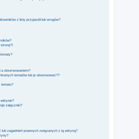
owników z listy przyjaciół lub wrogów?
yników?
stronę?!
 tematy?
ki a obserwowaniem?
ybranych tematów lub je obserwować??
, tematu?
 witrynie?
je załączniki?
 lub zagadnień prawnych związanych z tą witryną?
tryny?