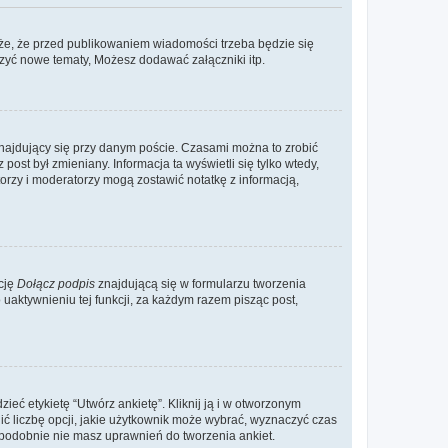
że, że przed publikowaniem wiadomości trzeba będzie się
rzyć nowe tematy, Możesz dodawać załączniki itp.
najdujący się przy danym poście. Czasami można to zrobić
 post był zmieniany. Informacja ta wyświetli się tylko wtedy,
atorzy i moderatorzy mogą zostawić notatkę z informacją,
cję
Dołącz podpis
znajdującą się w formularzu tworzenia
aktywnieniu tej funkcji, za każdym razem pisząc post,
eć etykietę “Utwórz ankietę”. Kliknij ją i w otworzonym
ić liczbę opcji, jakie użytkownik może wybrać, wyznaczyć czas
dopodobnie nie masz uprawnień do tworzenia ankiet.