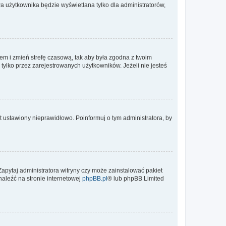
a użytkownika będzie wyświetlana tylko dla administratorów,
ontem i zmień strefę czasową, tak aby była zgodna z twoim
tylko przez zarejestrowanych użytkowników. Jeżeli nie jesteś
t ustawiony nieprawidłowo. Poinformuj o tym administratora, by
Zapytaj administratora witryny czy może zainstalować pakiet
naleźć na stronie internetowej
phpBB.pl
® lub phpBB Limited