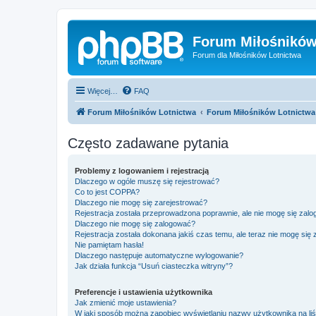
Forum Miłośników
Forum dla Miłośników Lotnictwa
Więcej…
FAQ
Forum Miłośników Lotnictwa
Forum Miłośników Lotnictwa
Często zadawane pytania
Problemy z logowaniem i rejestracją
Dlaczego w ogóle muszę się rejestrować?
Co to jest COPPA?
Dlaczego nie mogę się zarejestrować?
Rejestracja została przeprowadzona poprawnie, ale nie mogę się zal
Dlaczego nie mogę się zalogować?
Rejestracja została dokonana jakiś czas temu, ale teraz nie mogę się
Nie pamiętam hasła!
Dlaczego następuje automatyczne wylogowanie?
Jak działa funkcja “Usuń ciasteczka witryny”?
Preferencje i ustawienia użytkownika
Jak zmienić moje ustawienia?
W jaki sposób można zapobiec wyświetlaniu nazwy użytkownika na li