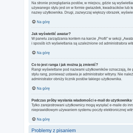
Na stronie przeglądania postów, w miejscu, gdzie są wyświetl
używanego stylu jest on w formie gwiazdek, kwadracików lub kro
nazwy użytkownika. Drugi, zazwyczaj większy obrazek, wyświet
Na górę
Jak wyświetlić awatar?
W panelu zarządzania kontem na karcie „Profil” w sekcji „Awat
i sposób ich wyświetlania są uzależnione od administratora wit
Na górę
Co to jest ranga i jak można ją zmienić?
Rangi wyświetlane pod nazwami użytkowników oznaczają, ile po
stylu rang, ponieważ ustawia je administrator witryny. Nie należ
administrator obniży licznik postów takiego użytkownika.
Na górę
Podczas próby wysłania wiadomości e-mail do użytkownika 
Tylko zarejestrowani użytkownicy mogą wysyłać e-maile do inny
nieprawidłowym używaniem systemu poczty elektronicznej wit
Na górę
Problemy z pisaniem