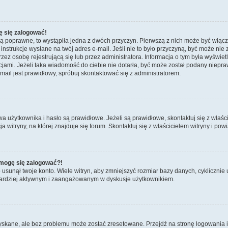
ę się zalogować!
są poprawne, to wystąpiła jedna z dwóch przyczyn. Pierwszą z nich może być włącz
nstrukcje wysłane na twój adres e-mail. Jeśli nie to było przyczyną, być może nie 
 osobę rejestrującą się lub przez administratora. Informacja o tym była wyświetlo
kcjami. Jeżeli taka wiadomość do ciebie nie dotarła, być może został podany niep
mail jest prawidłowy, spróbuj skontaktować się z administratorem.
żytkownika i hasło są prawidłowe. Jeżeli są prawidłowe, skontaktuj się z właścicie
itryny, na której znajduje się forum. Skontaktuj się z właścicielem witryny i po
e mogę się zalogować?!
sunął twoje konto. Wiele witryn, aby zmniejszyć rozmiar bazy danych, cyklicznie u
dź bardziej aktywnym i zaangażowanym w dyskusje użytkownikiem.
kane, ale bez problemu może zostać zresetowane. Przejdź na stronę logowania i k