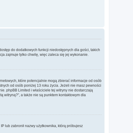
 dostęp do dodatkowych funkcji niedostępnych dla gości, takich
a zajmuje tylko chwilę, więc zaleca się jej wykonanie.
ernetowych, które potencjalnie mogą zbierać informacje od osób
tnych od osób poniżej 13 roku życia. Jeżeli nie masz pewności
e. phpBB Limited i właściciele tej witryny nie dostarczają
ą witryną?”, a także nie są punktem kontaktowym dla
s IP lub zabronił nazwy użytkownika, którą próbujesz