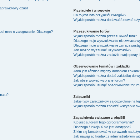
ieprawidłowy czas!
Przyjaciele i wrogowie
Co to jest lista przyjaciół i wrogów?
W jaki sposób można dodawać/usuwać użytk
Przeszukiwanie forów
osi mnie o zalogowanie. Dlaczego?
W jaki sposób można przeszukiwać fora?
Dlaczego moje wyszukiwanie nie zwraca w
Dlaczego moje wyszukiwanie zwraca pustą 
Jak można wyszukać użytkowników?
W jaki sposób można znaleźć swoje posty i
Obserwowanie tematów i zakładki
Jaka jest różnica między dodaniem zakład
W jaki sposób można dodać zakładkę do w
Jak obserwować wybrane forum?
W jaki sposób usunąć obserwowanie forum
ematu?
Załączniki
Jakie typy załączników są dozwolone na tej
W jaki sposób można znaleźć wszystkie swo
Zagadnienia związane z phpBB
Kto jest autorem tego oprogramowania?
Dlaczego funkcja X nie jest dostępna?
Z kim się kontaktować w sprawach nadużyć
Jak nawiązać kontakt z administratorem wi