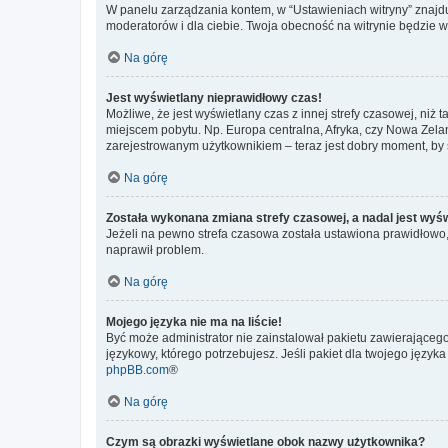
W panelu zarządzania kontem, w “Ustawieniach witryny” znajdu
moderatorów i dla ciebie. Twoja obecność na witrynie będzie 
Na górę
Jest wyświetlany nieprawidłowy czas!
Możliwe, że jest wyświetlany czas z innej strefy czasowej, niż 
miejscem pobytu. Np. Europa centralna, Afryka, czy Nowa Zelan
zarejestrowanym użytkownikiem – teraz jest dobry moment, by 
Na górę
Została wykonana zmiana strefy czasowej, a nadal jest wyś
Jeżeli na pewno strefa czasowa została ustawiona prawidłowo, 
naprawił problem.
Na górę
Mojego języka nie ma na liście!
Być może administrator nie zainstalował pakietu zawierającego
językowy, którego potrzebujesz. Jeśli pakiet dla twojego język
phpBB.com
®
Na górę
Czym są obrazki wyświetlane obok nazwy użytkownika?