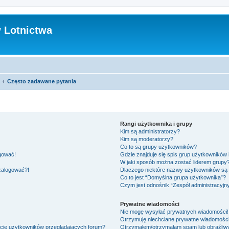
 Lotnictwa
Często zadawane pytania
Rangi użytkownika i grupy
Kim są administratorzy?
Kim są moderatorzy?
Co to są grupy użytkowników?
ogować!
Gdzie znajduje się spis grup użytkowników
W jaki sposób można zostać liderem grupy
 zalogować?!
Dlaczego niektóre nazwy użytkowników są 
Co to jest “Domyślna grupa użytkownika”?
Czym jest odnośnik “Zespół administracyjn
Prywatne wiadomości
Nie mogę wysyłać prywatnych wiadomości!
Otrzymuję niechciane prywatne wiadomości
ście użytkowników przeglądających forum?
Otrzymałem/otrzymałam spam lub obraźliwy 