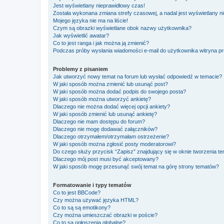
Jest wyświetlany nieprawidłowy czas!
Została wykonana zmiana strefy czasowej, a nadal jest wyświetlany n
Mojego języka nie ma na liście!
Czym są obrazki wyświetlane obok nazwy użytkownika?
Jak wyświetlić awatar?
Co to jest ranga i jak można ją zmienić?
Podczas próby wysłania wiadomości e-mail do użytkownika witryna pr
Problemy z pisaniem
Jak utworzyć nowy temat na forum lub wysłać odpowiedź w temacie?
W jaki sposób można zmienić lub usunąć post?
W jaki sposób można dodać podpis do swojego posta?
W jaki sposób można utworzyć ankietę?
Dlaczego nie można dodać więcej opcji ankiety?
W jaki sposób zmienić lub usunąć ankietę?
Dlaczego nie mam dostępu do forum?
Dlaczego nie mogę dodawać załączników?
Dlaczego otrzymałem/otrzymałam ostrzeżenie?
W jaki sposób można zgłosić posty moderatorowi?
Do czego służy przycisk “Zapisz” znajdujący się w oknie tworzenia t
Dlaczego mój post musi być akceptowany?
W jaki sposób mogę przesunąć swój temat na górę strony tematów?
Formatowanie i typy tematów
Co to jest BBCode?
Czy można używać języka HTML?
Co to są są emotikony?
Czy można umieszczać obrazki w poście?
Co to są ogłoszenia globalne?