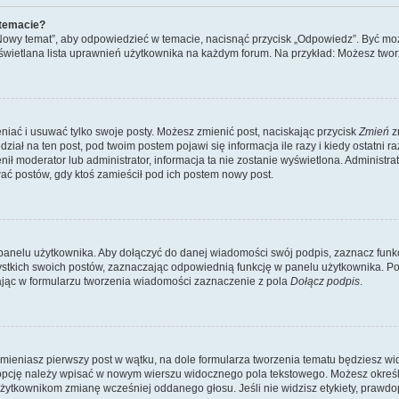
 temacie?
„Nowy temat”, aby odpowiedzieć w temacie, nacisnąć przycisk „Odpowiedz”. Być mo
wyświetlana lista uprawnień użytkownika na każdym forum. Na przykład: Możesz two
niać i usuwać tylko swoje posty. Możesz zmienić post, naciskając przycisk
Zmień
z
iał na ten post, pod twoim postem pojawi się informacja ile razy i kiedy ostatni raz
ienił moderator lub administrator, informacja ta nie zostanie wyświetlona. Administr
ać postów, gdy ktoś zamieścił pod ich postem nowy post.
panelu użytkownika. Aby dołączyć do danej wiadomości swój podpis, zaznacz funk
kich swoich postów, zaznaczając odpowiednią funkcję w panelu użytkownika. Po u
ąc w formularzu tworzenia wiadomości zaznaczenie z pola
Dołącz podpis
.
mieniasz pierwszy post w wątku, na dole formularza tworzenia tematu będziesz widzi
dą opcję należy wpisać w nowym wierszu widocznego pola tekstowego. Możesz określ
 użytkownikom zmianę wcześniej oddanego głosu. Jeśli nie widzisz etykiety, praw