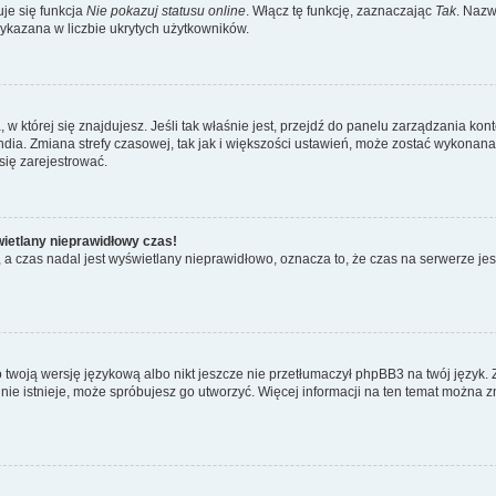
je się funkcja
Nie pokazuj statusu online
. Włącz tę funkcję, zaznaczając
Tak
. Nazw
wykazana w liczbie ukrytych użytkowników.
ta, w której się znajdujesz. Jeśli tak właśnie jest, przejdź do panelu zarządzania k
dia. Zmiana strefy czasowej, tak jak i większości ustawień, może zostać wykonana 
się zarejestrować.
wietlany nieprawidłowy czas!
a czas nadal jest wyświetlany nieprawidłowo, oznacza to, że czas na serwerze jes
 twoją wersję językową albo nikt jeszcze nie przetłumaczył phpBB3 na twój język. 
a nie istnieje, może spróbujesz go utworzyć. Więcej informacji na ten temat można z