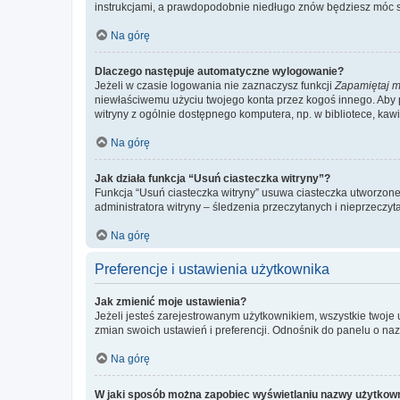
instrukcjami, a prawdopodobnie niedługo znów będziesz móc 
Na górę
Dlaczego następuje automatyczne wylogowanie?
Jeżeli w czasie logowania nie zaznaczysz funkcji
Zapamiętaj m
niewłaściwemu użyciu twojego konta przez kogoś innego. Ab
witryny z ogólnie dostępnego komputera, np. w bibliotece, kawiar
Na górę
Jak działa funkcja “Usuń ciasteczka witryny”?
Funkcja “Usuń ciasteczka witryny” usuwa ciasteczka utworzone 
administratora witryny – śledzenia przeczytanych i nieprzec
Na górę
Preferencje i ustawienia użytkownika
Jak zmienić moje ustawienia?
Jeżeli jesteś zarejestrowanym użytkownikiem, wszystkie twoje
zmian swoich ustawień i preferencji. Odnośnik do panelu o nazw
Na górę
W jaki sposób można zapobiec wyświetlaniu nazwy użytkown