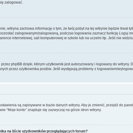
się zalogować.
nie
, witryna zachowa informację o tym, że twój pobyt na tej witrynie będzie trwał t
y pozostać zalogowanym/zalogowaną, podczas logowania zaznacz funkcję
Loguj m
ence internetowej, sali komputerowej w szkole lub na uczelni itp. Jeśli nie widzisz t
przez phpBB dzięki, którym użytkownik jest autoryzowany i logowany do witryny. D
zytanych przez użytkownika postów. Jeśli występują problemy z logowaniem/wylogo
 ustawienia są zapisywane w bazie danych witryny. Aby je zmienić, przejdź do p
ie “Moje konto” znajduje się zazwyczaj na górze stron witryny.
ika na liście użytkowników przeglądających forum?