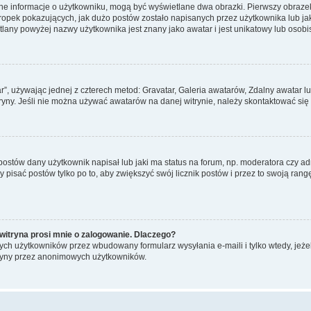
ane informacje o użytkowniku, mogą być wyświetlane dwa obrazki. Pierwszy obrazek
pek pokazujących, jak dużo postów zostało napisanych przez użytkownika lub jaki j
lany powyżej nazwy użytkownika jest znany jako awatar i jest unikatowy lub osobi
ar”, używając jednej z czterech metod: Gravatar, Galeria awatarów, Zdalny awatar 
ryny. Jeśli nie można używać awatarów na danej witrynie, należy skontaktować się 
stów dany użytkownik napisał lub jaki ma status na forum, np. moderatora czy a
y pisać postów tylko po to, aby zwiększyć swój licznik postów i przez to swoją rangę
witryna prosi mnie o zalogowanie. Dlaczego?
ch użytkowników przez wbudowany formularz wysyłania e-maili i tylko wtedy, jeżeli
ryny przez anonimowych użytkowników.