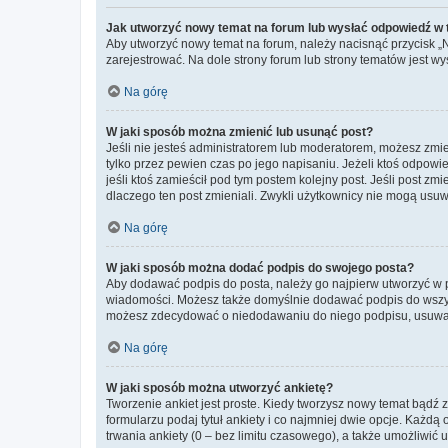
Jak utworzyć nowy temat na forum lub wysłać odpowiedź w
Aby utworzyć nowy temat na forum, należy nacisnąć przycisk 
zarejestrować. Na dole strony forum lub strony tematów jest 
Na górę
W jaki sposób można zmienić lub usunąć post?
Jeśli nie jesteś administratorem lub moderatorem, możesz zmie
tylko przez pewien czas po jego napisaniu. Jeżeli ktoś odpowiedz
jeśli ktoś zamieścił pod tym postem kolejny post. Jeśli post zm
dlaczego ten post zmieniali. Zwykli użytkownicy nie mogą usuw
Na górę
W jaki sposób można dodać podpis do swojego posta?
Aby dodawać podpis do posta, należy go najpierw utworzyć w 
wiadomości. Możesz także domyślnie dodawać podpis do wszyst
możesz zdecydować o niedodawaniu do niego podpisu, usuwaj
Na górę
W jaki sposób można utworzyć ankietę?
Tworzenie ankiet jest proste. Kiedy tworzysz nowy temat bądź z
formularzu podaj tytuł ankiety i co najmniej dwie opcje. Każ
trwania ankiety (0 – bez limitu czasowego), a także umożliwić