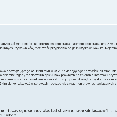
y, aby pisać wiadomości, konieczna jest rejestracja. Niemniej rejestracja umożliwia
do innych użytkowników, możliwość przypisania do grup użytkowników itp. Rejestracj
prawa obowiązującego od 1998 roku w USA, nakładającego na właścicieli stron int
ia pisemnej zgody rodziców lub opiekunów prawnych na zbieranie informacji prywa
na danej witrynie internetowej – skontaktuj się z prawnikiem, by uzyskać wyjaśnieni
 kim się kontaktować w sprawach nadużyć lub zagadnień prawnych związanych z t
ie rejestrowały się nowe osoby. Właściciel witryny mógł także zablokować twój adre
rem witryny.