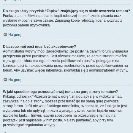
Do czego służy przycisk “Zapisz” znajdujący się w oknie tworzenia tematu?
Funkcja ta umożliwia zapisanie kopii roboczej i dokończenie pisania oraz
wysłanie w późniejszym czasie. Zapisaną kopię roboczą można wczytać z
poziomu panelu użytkownika.
Na górę
Dlaczego mój post musi być akceptowany?
Administrator witryny mógł zadecydować, że posty na danym forum wymagają
przejrzenia przed publikacją. Jest również możliwe, że administrator umieścił
cię w grupie, która ma ograniczenia publikowania postów polegające na
konieczności ich akceptowania przez moderatorów przed opublikowaniem na
forum. Aby uzyskać więcej informacji, skontaktuj się z administratorem witryny.
Na górę
W jaki sposób mogę przesunąć swój temat na górę strony tematów?
Klikając odnośnik “Przesuń temat w górę”, znajdujący się w widoku tematu
zazwyczaj na dole strony, możesz przesunąć go na samą górę pierwszej
strony forum. Jeśli nie widać takiego odnośnika, oznacza to, że funkcja ta jest
wyłączona lub nie upłynął jeszcze wymagany czas, zanim będzie możliwe
użycie tej funkcji. Innym, łatwym sposobem na przesunięcie tematu na
początek, jest napisanie w nim posta. Należy pamiętać, aby przy tym
przestrzegać regulaminu witryny.