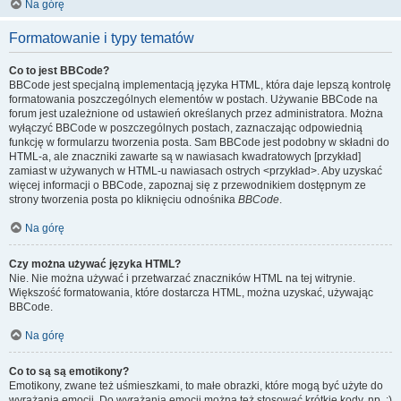
Na górę
Formatowanie i typy tematów
Co to jest BBCode?
BBCode jest specjalną implementacją języka HTML, która daje lepszą kontrolę
formatowania poszczególnych elementów w postach. Używanie BBCode na
forum jest uzależnione od ustawień określanych przez administratora. Można
wyłączyć BBCode w poszczególnych postach, zaznaczając odpowiednią
funkcję w formularzu tworzenia posta. Sam BBCode jest podobny w składni do
HTML-a, ale znaczniki zawarte są w nawiasach kwadratowych [przykład]
zamiast w używanych w HTML-u nawiasach ostrych <przykład>. Aby uzyskać
więcej informacji o BBCode, zapoznaj się z przewodnikiem dostępnym ze
strony tworzenia posta po kliknięciu odnośnika
BBCode
.
Na górę
Czy można używać języka HTML?
Nie. Nie można używać i przetwarzać znaczników HTML na tej witrynie.
Większość formatowania, które dostarcza HTML, można uzyskać, używając
BBCode.
Na górę
Co to są są emotikony?
Emotikony, zwane też uśmieszkami, to małe obrazki, które mogą być użyte do
wyrażania emocji. Do wyrażania emocji można też stosować krótkie kody, np. :)