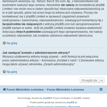
darmowych serwisów, np. Yahoo!, free.fr, f2s.com, itp., z kierownictwem lub
wydziałem nadużyć tego serwisu. Absolutnie
nie należy
do kompetencji phpBB
Limited i nie może ona w żaden sposób być obarczana odpowiedzialnością za
to w jaki sposób, gdzie lub przez kogo ta witryna jest używana. Proszę nie
kontaktować się z phpBB Limited w sprawach zagadnień prawnych
(wstrzymania i zaniechania, odpowiedzialności, szkalujących komentarzy itp.)
bezpośrednio nie związanych
z witryną phpBB.com lub oprogramowaniem
phpBB samym w sobie. Jeśli do phpBB Limited zostanie wysłana wiadomość
dotycząca
innych podmiotów
używających tego oprogramowania, nie należy
oczekiwać odpowiedzi, lub zostanie udzielona odpowiedź lakoniczna.
Na górę
Jak nawiązać kontakt z administratorem witryny?
Wszyscy użytkownicy witryny mogą używać – jeśli funkcja ta jest włączona
przez administratora witryny – formularza „Kontakt z nami”. Członkowie witryny
mogą także używać odnośnika „Zespół administracyjny”.
Na górę
Przejdź do
Forum Miłośników Lotnictwa
Forum Miłośników Lotnictwa
Technologię dostarcza
phpBB
® Forum Software © phpBB Limited
Polski pakiet językowy dostarcza
phpBB.pl
Zasady ochrony danych osobowych
|
Regulamin