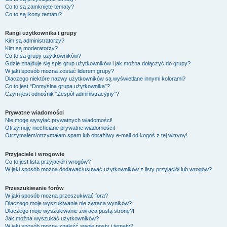
Co to są zamknięte tematy?
Co to są ikony tematu?
Rangi użytkownika i grupy
Kim są administratorzy?
Kim są moderatorzy?
Co to są grupy użytkowników?
Gdzie znajduje się spis grup użytkowników i jak można dołączyć do grupy?
W jaki sposób można zostać liderem grupy?
Dlaczego niektóre nazwy użytkowników są wyświetlane innymi kolorami?
Co to jest “Domyślna grupa użytkownika”?
Czym jest odnośnik “Zespół administracyjny”?
Prywatne wiadomości
Nie mogę wysyłać prywatnych wiadomości!
Otrzymuję niechciane prywatne wiadomości!
Otrzymałem/otrzymałam spam lub obraźliwy e-mail od kogoś z tej witryny!
Przyjaciele i wrogowie
Co to jest lista przyjaciół i wrogów?
W jaki sposób można dodawać/usuwać użytkowników z listy przyjaciół lub wrogów?
Przeszukiwanie forów
W jaki sposób można przeszukiwać fora?
Dlaczego moje wyszukiwanie nie zwraca wyników?
Dlaczego moje wyszukiwanie zwraca pustą stronę?!
Jak można wyszukać użytkowników?
W jaki sposób można znaleźć swoje posty i tematy?