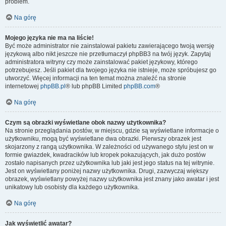
problem.
Na górę
Mojego języka nie ma na liście!
Być może administrator nie zainstalował pakietu zawierającego twoją wersję
językową albo nikt jeszcze nie przetłumaczył phpBB3 na twój język. Zapytaj
administratora witryny czy może zainstalować pakiet językowy, którego
potrzebujesz. Jeśli pakiet dla twojego języka nie istnieje, może spróbujesz go
utworzyć. Więcej informacji na ten temat można znaleźć na stronie
internetowej
phpBB.pl
® lub phpBB Limited
phpBB.com
®
Na górę
Czym są obrazki wyświetlane obok nazwy użytkownika?
Na stronie przeglądania postów, w miejscu, gdzie są wyświetlane informacje o
użytkowniku, mogą być wyświetlane dwa obrazki. Pierwszy obrazek jest
skojarzony z rangą użytkownika. W zależności od używanego stylu jest on w
formie gwiazdek, kwadracików lub kropek pokazujących, jak dużo postów
zostało napisanych przez użytkownika lub jaki jest jego status na tej witrynie.
Jest on wyświetlany poniżej nazwy użytkownika. Drugi, zazwyczaj większy
obrazek, wyświetlany powyżej nazwy użytkownika jest znany jako awatar i jest
unikatowy lub osobisty dla każdego użytkownika.
Na górę
Jak wyświetlić awatar?