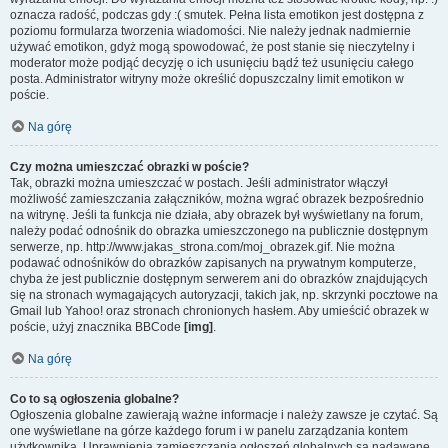
oznacza radość, podczas gdy :( smutek. Pełna lista emotikon jest dostępna z
poziomu formularza tworzenia wiadomości. Nie należy jednak nadmiernie
używać emotikon, gdyż mogą spowodować, że post stanie się nieczytelny i
moderator może podjąć decyzję o ich usunięciu bądź też usunięciu całego
posta. Administrator witryny może określić dopuszczalny limit emotikon w
poście.
Na górę
Czy można umieszczać obrazki w poście?
Tak, obrazki można umieszczać w postach. Jeśli administrator włączył
możliwość zamieszczania załączników, można wgrać obrazek bezpośrednio
na witrynę. Jeśli ta funkcja nie działa, aby obrazek był wyświetlany na forum,
należy podać odnośnik do obrazka umieszczonego na publicznie dostępnym
serwerze, np. http://www.jakas_strona.com/moj_obrazek.gif. Nie można
podawać odnośników do obrazków zapisanych na prywatnym komputerze,
chyba że jest publicznie dostępnym serwerem ani do obrazków znajdujących
się na stronach wymagających autoryzacji, takich jak, np. skrzynki pocztowe na
Gmail lub Yahoo! oraz stronach chronionych hasłem. Aby umieścić obrazek w
poście, użyj znacznika BBCode
[img]
.
Na górę
Co to są ogłoszenia globalne?
Ogłoszenia globalne zawierają ważne informacje i należy zawsze je czytać. Są
one wyświetlane na górze każdego forum i w panelu zarządzania kontem
użytkownika. Uprawnienia zamieszczania ogłoszeń globalnych są nadawane