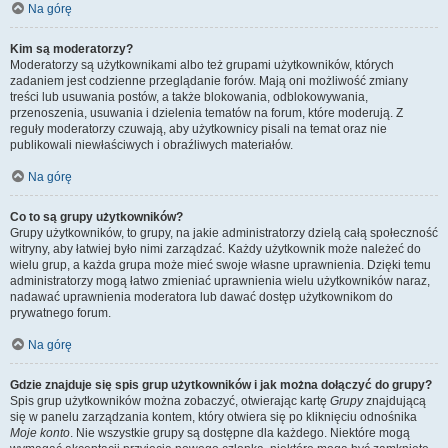
Na górę
Kim są moderatorzy?
Moderatorzy są użytkownikami albo też grupami użytkowników, których
zadaniem jest codzienne przeglądanie forów. Mają oni możliwość zmiany
treści lub usuwania postów, a także blokowania, odblokowywania,
przenoszenia, usuwania i dzielenia tematów na forum, które moderują. Z
reguły moderatorzy czuwają, aby użytkownicy pisali na temat oraz nie
publikowali niewłaściwych i obraźliwych materiałów.
Na górę
Co to są grupy użytkowników?
Grupy użytkowników, to grupy, na jakie administratorzy dzielą całą społeczność
witryny, aby łatwiej było nimi zarządzać. Każdy użytkownik może należeć do
wielu grup, a każda grupa może mieć swoje własne uprawnienia. Dzięki temu
administratorzy mogą łatwo zmieniać uprawnienia wielu użytkowników naraz,
nadawać uprawnienia moderatora lub dawać dostęp użytkownikom do
prywatnego forum.
Na górę
Gdzie znajduje się spis grup użytkowników i jak można dołączyć do grupy?
Spis grup użytkowników można zobaczyć, otwierając kartę
Grupy
znajdującą
się w panelu zarządzania kontem, który otwiera się po kliknięciu odnośnika
Moje konto
. Nie wszystkie grupy są dostępne dla każdego. Niektóre mogą