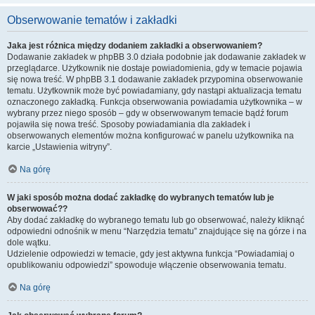
Obserwowanie tematów i zakładki
Jaka jest różnica między dodaniem zakładki a obserwowaniem?
Dodawanie zakładek w phpBB 3.0 działa podobnie jak dodawanie zakładek w
przeglądarce. Użytkownik nie dostaje powiadomienia, gdy w temacie pojawia
się nowa treść. W phpBB 3.1 dodawanie zakładek przypomina obserwowanie
tematu. Użytkownik może być powiadamiany, gdy nastąpi aktualizacja tematu
oznaczonego zakładką. Funkcja obserwowania powiadamia użytkownika – w
wybrany przez niego sposób – gdy w obserwowanym temacie bądź forum
pojawiła się nowa treść. Sposoby powiadamiania dla zakładek i
obserwowanych elementów można konfigurować w panelu użytkownika na
karcie „Ustawienia witryny”.
Na górę
W jaki sposób można dodać zakładkę do wybranych tematów lub je
obserwować??
Aby dodać zakładkę do wybranego tematu lub go obserwować, należy kliknąć
odpowiedni odnośnik w menu “Narzędzia tematu” znajdujące się na górze i na
dole wątku.
Udzielenie odpowiedzi w temacie, gdy jest aktywna funkcja “Powiadamiaj o
opublikowaniu odpowiedzi” spowoduje włączenie obserwowania tematu.
Na górę