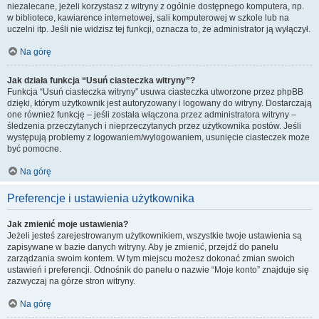
niezalecane, jeżeli korzystasz z witryny z ogólnie dostępnego komputera, np.
w bibliotece, kawiarence internetowej, sali komputerowej w szkole lub na
uczelni itp. Jeśli nie widzisz tej funkcji, oznacza to, że administrator ją wyłączył.
Na górę
Jak działa funkcja “Usuń ciasteczka witryny”?
Funkcja “Usuń ciasteczka witryny” usuwa ciasteczka utworzone przez phpBB
dzięki, którym użytkownik jest autoryzowany i logowany do witryny. Dostarczają
one również funkcję – jeśli została włączona przez administratora witryny –
śledzenia przeczytanych i nieprzeczytanych przez użytkownika postów. Jeśli
występują problemy z logowaniem/wylogowaniem, usunięcie ciasteczek może
być pomocne.
Na górę
Preferencje i ustawienia użytkownika
Jak zmienić moje ustawienia?
Jeżeli jesteś zarejestrowanym użytkownikiem, wszystkie twoje ustawienia są
zapisywane w bazie danych witryny. Aby je zmienić, przejdź do panelu
zarządzania swoim kontem. W tym miejscu możesz dokonać zmian swoich
ustawień i preferencji. Odnośnik do panelu o nazwie “Moje konto” znajduje się
zazwyczaj na górze stron witryny.
Na górę