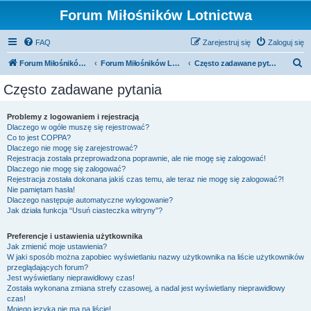
Forum Miłośników Lotnictwa
FAQ
Zarejestruj się
Zaloguj się
S
Forum Miłośników Lotnictwa
Forum Miłośników Lotnictwa
Często zadawane pytania
z
Często zadawane pytania
u
k
Problemy z logowaniem i rejestracją
Dlaczego w ogóle muszę się rejestrować?
a
Co to jest COPPA?
j
Dlaczego nie mogę się zarejestrować?
Rejestracja została przeprowadzona poprawnie, ale nie mogę się zalogować!
Dlaczego nie mogę się zalogować?
Rejestracja została dokonana jakiś czas temu, ale teraz nie mogę się zalogować?!
Nie pamiętam hasła!
Dlaczego następuje automatyczne wylogowanie?
Jak działa funkcja “Usuń ciasteczka witryny”?
Preferencje i ustawienia użytkownika
Jak zmienić moje ustawienia?
W jaki sposób można zapobiec wyświetlaniu nazwy użytkownika na liście użytkowników
przeglądających forum?
Jest wyświetlany nieprawidłowy czas!
Została wykonana zmiana strefy czasowej, a nadal jest wyświetlany nieprawidłowy
czas!
Mojego języka nie ma na liście!