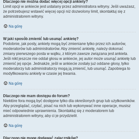
Dlaczego nie można dodać więcej opcji ankiety?
Limit opcji w ankiecie jest ustalany przez administratora witryny. Jeśli uważasz,
że potrzebujesz wstawić więcej opcji niż dozwolony limit, skontaktuj się z
administratorem witryny.
Na górę
W jaki sposób zmienić lub usunąć ankietę?
Podobnie, jak posty, ankiety mogą być zmieniane tylko przez ich autorów,
moderatorów lub administratorów. Aby zmienić ankietę, należy dokonać
zmiany pierwszego posta w wątku, z którym zawsze związana jest ankieta.
Jeśli nikt jeszcze nie oddał głosu w ankiecie, jej autor może usunąć ankietę lub
zmienić jej opcje. Jednakże, jeśli w ankiecie zostały już oddane głosy, tylko
moderatorzy lub administratorzy mogą ją zmienić, lub usunąć. Zapobiega to
modyfikowaniu ankiety w czasie jej trwania.
Na górę
Dlaczego nie mam dostępu do forum?
Niektóre fora mogą być dostępne tylko dla określonych grup lub użytkowników.
Aby przeglądać, czytać, pisać na nich lub wykonywać inne operacje, musisz
mieć odpowiednie uprawnienia. Skontaktuj się z moderatorem lub
administratorem witryny, aby ci je przydzielił.
Na górę
Dlaczego nie mogę dodawać załączników?