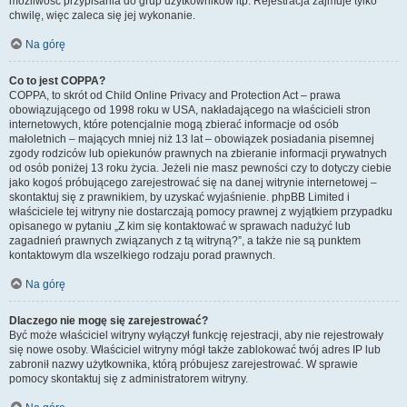
możliwość przypisania do grup użytkowników itp. Rejestracja zajmuje tylko
chwilę, więc zaleca się jej wykonanie.
Na górę
Co to jest COPPA?
COPPA, to skrót od Child Online Privacy and Protection Act – prawa
obowiązującego od 1998 roku w USA, nakładającego na właścicieli stron
internetowych, które potencjalnie mogą zbierać informacje od osób
małoletnich – mających mniej niż 13 lat – obowiązek posiadania pisemnej
zgody rodziców lub opiekunów prawnych na zbieranie informacji prywatnych
od osób poniżej 13 roku życia. Jeżeli nie masz pewności czy to dotyczy ciebie
jako kogoś próbującego zarejestrować się na danej witrynie internetowej –
skontaktuj się z prawnikiem, by uzyskać wyjaśnienie. phpBB Limited i
właściciele tej witryny nie dostarczają pomocy prawnej z wyjątkiem przypadku
opisanego w pytaniu „Z kim się kontaktować w sprawach nadużyć lub
zagadnień prawnych związanych z tą witryną?”, a także nie są punktem
kontaktowym dla wszelkiego rodzaju porad prawnych.
Na górę
Dlaczego nie mogę się zarejestrować?
Być może właściciel witryny wyłączył funkcję rejestracji, aby nie rejestrowały
się nowe osoby. Właściciel witryny mógł także zablokować twój adres IP lub
zabronił nazwy użytkownika, którą próbujesz zarejestrować. W sprawie
pomocy skontaktuj się z administratorem witryny.