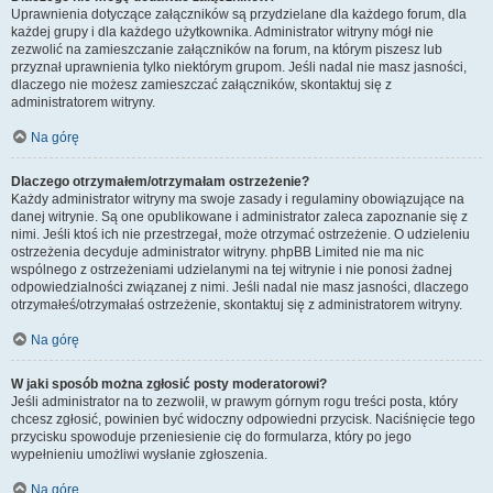
Uprawnienia dotyczące załączników są przydzielane dla każdego forum, dla
każdej grupy i dla każdego użytkownika. Administrator witryny mógł nie
zezwolić na zamieszczanie załączników na forum, na którym piszesz lub
przyznał uprawnienia tylko niektórym grupom. Jeśli nadal nie masz jasności,
dlaczego nie możesz zamieszczać załączników, skontaktuj się z
administratorem witryny.
Na górę
Dlaczego otrzymałem/otrzymałam ostrzeżenie?
Każdy administrator witryny ma swoje zasady i regulaminy obowiązujące na
danej witrynie. Są one opublikowane i administrator zaleca zapoznanie się z
nimi. Jeśli ktoś ich nie przestrzegał, może otrzymać ostrzeżenie. O udzieleniu
ostrzeżenia decyduje administrator witryny. phpBB Limited nie ma nic
wspólnego z ostrzeżeniami udzielanymi na tej witrynie i nie ponosi żadnej
odpowiedzialności związanej z nimi. Jeśli nadal nie masz jasności, dlaczego
otrzymałeś/otrzymałaś ostrzeżenie, skontaktuj się z administratorem witryny.
Na górę
W jaki sposób można zgłosić posty moderatorowi?
Jeśli administrator na to zezwolił, w prawym górnym rogu treści posta, który
chcesz zgłosić, powinien być widoczny odpowiedni przycisk. Naciśnięcie tego
przycisku spowoduje przeniesienie cię do formularza, który po jego
wypełnieniu umożliwi wysłanie zgłoszenia.
Na górę