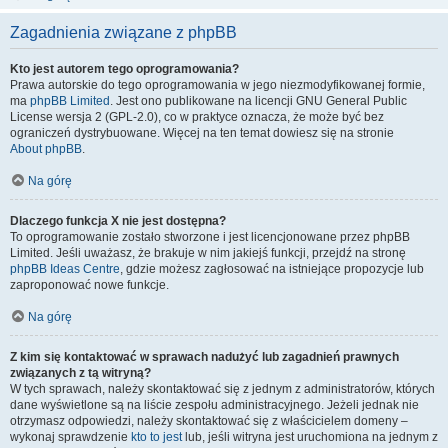
Zagadnienia związane z phpBB
Kto jest autorem tego oprogramowania?
Prawa autorskie do tego oprogramowania w jego niezmodyfikowanej formie,
ma
phpBB Limited
. Jest ono publikowane na licencji GNU General Public
License wersja 2 (GPL-2.0), co w praktyce oznacza, że może być bez
ograniczeń dystrybuowane. Więcej na ten temat dowiesz się na stronie
About phpBB
.
Na górę
Dlaczego funkcja X nie jest dostępna?
To oprogramowanie zostało stworzone i jest licencjonowane przez phpBB
Limited. Jeśli uważasz, że brakuje w nim jakiejś funkcji, przejdź na stronę
phpBB Ideas Centre
, gdzie możesz zagłosować na istniejące propozycje lub
zaproponować nowe funkcje.
Na górę
Z kim się kontaktować w sprawach nadużyć lub zagadnień prawnych
związanych z tą witryną?
W tych sprawach, należy skontaktować się z jednym z administratorów, których
dane wyświetlone są na liście zespołu administracyjnego. Jeżeli jednak nie
otrzymasz odpowiedzi, należy skontaktować się z właścicielem domeny –
wykonaj sprawdzenie
kto to jest
lub, jeśli witryna jest uruchomiona na jednym z