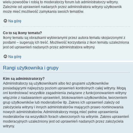
wielu powodów i robią to moderatorzy forum lub administratorzy witryny.
Zależnie od uprawnień nadanych przez administratora witryny użytkownik
może mieć możliwość zamykania swoich tematów.
Na górę
Co to są ikony tematu?
Ikony tematu są obrazkami wybieranymi przez autora tematu skojarzonymi z
postami – sugerują ich treść. Możliwość korzystania z ikon tematu uzależniona
jest od uprawnień nadanych przez administratora witryny.
Na górę
Rangi użytkownika i grupy
Kim są administratorzy?
Administratorzy są użytkownikami albo też grupami użytkowników
posiadającymi najwyższy poziom uprawnień kontrolnych całej witryny. Mogą
oni kontrolować wszystkie zagadnienia związane z funkcjonowaniem witryny
włącznie z nadawaniem uprawnień, blokowaniem użytkowników, tworzeniem
grup użytkowników lub moderatorów itp. Zakres ich uprawnień zależy od
założyciela witryny i innych administratorów mających prawo nominowania
nowych administratorów. Administratorzy mogą mieć pełne uprawnienia
moderatorów na wszystkich forach utworzonych na witrynie. Zakres uprawnień
moderacyjnych uzależniony jest od uprawnień nadanych przez założyciela
witryny.