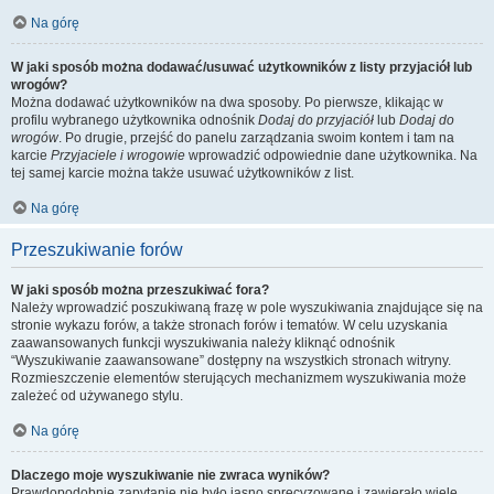
Na górę
W jaki sposób można dodawać/usuwać użytkowników z listy przyjaciół lub
wrogów?
Można dodawać użytkowników na dwa sposoby. Po pierwsze, klikając w
profilu wybranego użytkownika odnośnik
Dodaj do przyjaciół
lub
Dodaj do
wrogów
. Po drugie, przejść do panelu zarządzania swoim kontem i tam na
karcie
Przyjaciele i wrogowie
wprowadzić odpowiednie dane użytkownika. Na
tej samej karcie można także usuwać użytkowników z list.
Na górę
Przeszukiwanie forów
W jaki sposób można przeszukiwać fora?
Należy wprowadzić poszukiwaną frazę w pole wyszukiwania znajdujące się na
stronie wykazu forów, a także stronach forów i tematów. W celu uzyskania
zaawansowanych funkcji wyszukiwania należy kliknąć odnośnik
“Wyszukiwanie zaawansowane” dostępny na wszystkich stronach witryny.
Rozmieszczenie elementów sterujących mechanizmem wyszukiwania może
zależeć od używanego stylu.
Na górę
Dlaczego moje wyszukiwanie nie zwraca wyników?
Prawdopodobnie zapytanie nie było jasno sprecyzowane i zawierało wiele