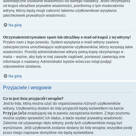
automatyczne usuwanie wiadomości od danego nadawcy. Jeżeli otrzymujesz
od kogoś obraźliwe prywatne wiadomości, poinformuj o tym moderatorów
witryny, którzy będą mogli zabronić takiemu użytkownikowi wysyłania
jakichkolwiek prywatnych wiadomości.
Na górę
Otrzymałem/otrzymałam spam lub obraźliwy e-mail od kogoś z tej witryny!
Przykro nam z tego powodu. System wysyłania e-maili witryny zawiera
zabezpieczenia umożliwiające wytropienie użytkowników, którzy wysyłają takie
wiadomości. Prześlij administratorowi witryny pełną kopię otrzymanego e-
maila – ważne, aby były w niej zawarte nagłówki, ponieważ zawierają one
informacje o nadawcy. Administrator będzie wówczas mógł podjąć
odpowiednie działania.
Na górę
Przyjaciele i wrogowie
Co to jest lista przyjaciół i wrogów?
Jest to lista, którą można użyć do organizowania różnych użytkowników
witryny. Użytkownicy dodani do listy przyjaciół będą wyświetleni na karcie
Przyjaciele
znajdującej się w panelu zarządzania kontem. Z tego poziomu
można szybko sprawdzić ich status, a także wysłać prywatną wiadomość.
Zależnie od używanego stylu witryny, posty tych użytkowników mogą być
wyróżniane. Jeśli użytkownik zostanie dodany do listy wrogów, wszystkie posty
przez niego napisane domyślnie nie będą wyświetlane.