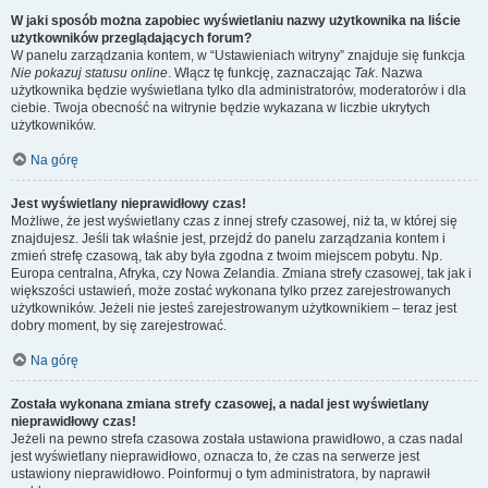
W jaki sposób można zapobiec wyświetlaniu nazwy użytkownika na liście
użytkowników przeglądających forum?
W panelu zarządzania kontem, w “Ustawieniach witryny” znajduje się funkcja
Nie pokazuj statusu online
. Włącz tę funkcję, zaznaczając
Tak
. Nazwa
użytkownika będzie wyświetlana tylko dla administratorów, moderatorów i dla
ciebie. Twoja obecność na witrynie będzie wykazana w liczbie ukrytych
użytkowników.
Na górę
Jest wyświetlany nieprawidłowy czas!
Możliwe, że jest wyświetlany czas z innej strefy czasowej, niż ta, w której się
znajdujesz. Jeśli tak właśnie jest, przejdź do panelu zarządzania kontem i
zmień strefę czasową, tak aby była zgodna z twoim miejscem pobytu. Np.
Europa centralna, Afryka, czy Nowa Zelandia. Zmiana strefy czasowej, tak jak i
większości ustawień, może zostać wykonana tylko przez zarejestrowanych
użytkowników. Jeżeli nie jesteś zarejestrowanym użytkownikiem – teraz jest
dobry moment, by się zarejestrować.
Na górę
Została wykonana zmiana strefy czasowej, a nadal jest wyświetlany
nieprawidłowy czas!
Jeżeli na pewno strefa czasowa została ustawiona prawidłowo, a czas nadal
jest wyświetlany nieprawidłowo, oznacza to, że czas na serwerze jest
ustawiony nieprawidłowo. Poinformuj o tym administratora, by naprawił