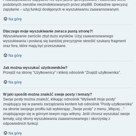
podobnych zwrotów niezindeksowanych przez phpBB. Dokładnie sprecyzuj
zapytanie – użyj funkcji dostępnych w wyszukiwaniu zaawansowanym.
Na górę
Dlaczego moje wyszukiwanie zwraca pustą stronę?!
Wyszukiwanie zwróciło zbyt dużo wyników. Użyj zaawansowanego
wyszukiwania i postaraj się bardziej precyzyjnie określić szukany fragment
oraz fora, które mają być przeszukane.
Na górę
Jak można wyszukać użytkowników?
Przejdź na stronę “Użytkownicy” i kliknij odnośnik “Znajdź użytkownika”.
Na górę
W jaki sposób można znaleźć swoje posty i tematy?
Swoje posty można znaleźć, klikając odnośnik “Wyświetl moje posty”
znajdujący się w panelu zarządzania kontem lub odnośnik “Posty użytkownika”
na stronie swojego profilu lub wybierając „Twoje posty” z menu „Więcej…”
znajdującego się w górnym lewym rogu witryny. Jeśli chcesz wyszukać swoje
tematy, użyj strony wyszukiwania zaawansowanego i skorzystaj z
odpowiednich funkcji.
Na górę