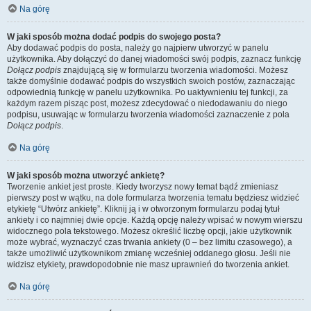
Na górę
W jaki sposób można dodać podpis do swojego posta?
Aby dodawać podpis do posta, należy go najpierw utworzyć w panelu
użytkownika. Aby dołączyć do danej wiadomości swój podpis, zaznacz funkcję
Dołącz podpis
znajdującą się w formularzu tworzenia wiadomości. Możesz
także domyślnie dodawać podpis do wszystkich swoich postów, zaznaczając
odpowiednią funkcję w panelu użytkownika. Po uaktywnieniu tej funkcji, za
każdym razem pisząc post, możesz zdecydować o niedodawaniu do niego
podpisu, usuwając w formularzu tworzenia wiadomości zaznaczenie z pola
Dołącz podpis
.
Na górę
W jaki sposób można utworzyć ankietę?
Tworzenie ankiet jest proste. Kiedy tworzysz nowy temat bądź zmieniasz
pierwszy post w wątku, na dole formularza tworzenia tematu będziesz widzieć
etykietę “Utwórz ankietę”. Kliknij ją i w otworzonym formularzu podaj tytuł
ankiety i co najmniej dwie opcje. Każdą opcję należy wpisać w nowym wierszu
widocznego pola tekstowego. Możesz określić liczbę opcji, jakie użytkownik
może wybrać, wyznaczyć czas trwania ankiety (0 – bez limitu czasowego), a
także umożliwić użytkownikom zmianę wcześniej oddanego głosu. Jeśli nie
widzisz etykiety, prawdopodobnie nie masz uprawnień do tworzenia ankiet.
Na górę