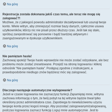
Na górę
Rejestracja została dokonana jakiś czas temu, ale teraz nie mogę się
zalogować?!
Możliwe, że z jakiegoś powodu administrator dezaktywował lub usunął twoje
konto. Wiele witryn, aby zmniejszyć rozmiar bazy danych, cyklicznie usuwa
użytkowników, którzy nic nie pisali przez dłuższy czas. Jeśli tak się stało,
spróbuj zarejestrować się ponownie i bądź bardziej aktywnym i
zaangażowanym w dyskusje użytkownikiem.
Na górę
Nie pamiętam hasła!
Zachowaj spokój! Twoje hasło wprawdzie nie może zostać odzyskane, ale bez
problemu może zostać zresetowane. Przejdź na stronę logowania i kliknij
odnośnik “Nie pamiętam hasła”. Postępuj zgodnie z instrukcjami, a
prawdopodobnie niedługo znów będziesz móc się zalogować.
Na górę
Dlaczego następuje automatyczne wylogowanie?
Jeżeli w czasie logowania nie zaznaczysz funkcji
Zapamiętaj mnie
, witryna
zachowa informację o tym, że twój pobyt na tej witrynie będzie trwał tylko
określony przez administratora czas. Zapobiega to niewłaściwemu użyciu
twojego konta przez kogoś innego. Aby pozostać zalogowanym/zalogowaną,
podczas logowania zaznacz funkcję
Loguj mnie automatycznie
. Jest to