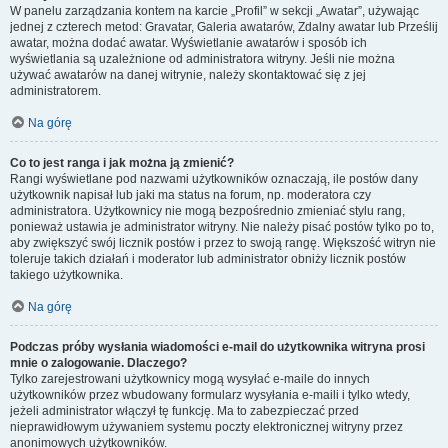
W panelu zarządzania kontem na karcie „Profil” w sekcji „Awatar”, używając
jednej z czterech metod: Gravatar, Galeria awatarów, Zdalny awatar lub Prześlij
awatar, można dodać awatar. Wyświetlanie awatarów i sposób ich
wyświetlania są uzależnione od administratora witryny. Jeśli nie można
używać awatarów na danej witrynie, należy skontaktować się z jej
administratorem.
Na górę
Co to jest ranga i jak można ją zmienić?
Rangi wyświetlane pod nazwami użytkowników oznaczają, ile postów dany
użytkownik napisał lub jaki ma status na forum, np. moderatora czy
administratora. Użytkownicy nie mogą bezpośrednio zmieniać stylu rang,
ponieważ ustawia je administrator witryny. Nie należy pisać postów tylko po to,
aby zwiększyć swój licznik postów i przez to swoją rangę. Większość witryn nie
toleruje takich działań i moderator lub administrator obniży licznik postów
takiego użytkownika.
Na górę
Podczas próby wysłania wiadomości e-mail do użytkownika witryna prosi
mnie o zalogowanie. Dlaczego?
Tylko zarejestrowani użytkownicy mogą wysyłać e-maile do innych
użytkowników przez wbudowany formularz wysyłania e-maili i tylko wtedy,
jeżeli administrator włączył tę funkcję. Ma to zabezpieczać przed
nieprawidłowym używaniem systemu poczty elektronicznej witryny przez
anonimowych użytkowników.