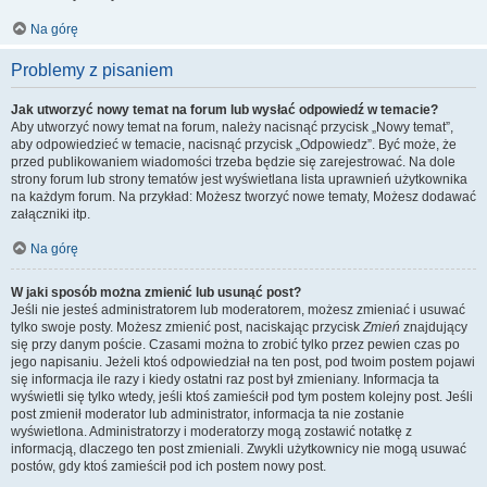
Na górę
Problemy z pisaniem
Jak utworzyć nowy temat na forum lub wysłać odpowiedź w temacie?
Aby utworzyć nowy temat na forum, należy nacisnąć przycisk „Nowy temat”,
aby odpowiedzieć w temacie, nacisnąć przycisk „Odpowiedz”. Być może, że
przed publikowaniem wiadomości trzeba będzie się zarejestrować. Na dole
strony forum lub strony tematów jest wyświetlana lista uprawnień użytkownika
na każdym forum. Na przykład: Możesz tworzyć nowe tematy, Możesz dodawać
załączniki itp.
Na górę
W jaki sposób można zmienić lub usunąć post?
Jeśli nie jesteś administratorem lub moderatorem, możesz zmieniać i usuwać
tylko swoje posty. Możesz zmienić post, naciskając przycisk
Zmień
znajdujący
się przy danym poście. Czasami można to zrobić tylko przez pewien czas po
jego napisaniu. Jeżeli ktoś odpowiedział na ten post, pod twoim postem pojawi
się informacja ile razy i kiedy ostatni raz post był zmieniany. Informacja ta
wyświetli się tylko wtedy, jeśli ktoś zamieścił pod tym postem kolejny post. Jeśli
post zmienił moderator lub administrator, informacja ta nie zostanie
wyświetlona. Administratorzy i moderatorzy mogą zostawić notatkę z
informacją, dlaczego ten post zmieniali. Zwykli użytkownicy nie mogą usuwać
postów, gdy ktoś zamieścił pod ich postem nowy post.