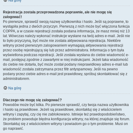
Na górę
Rejestracja została przeprowadzona poprawnie, ale nie mogę się
zalogować!
Po pierwsze, sprawdź swoją nazwę użytkownika i hasło. Jeśli są poprawne, to
wystąpiła jedna z dwóch przyczyn. Pierwszą z nich może być włączona funkcja
COPPA, a w czasie rejestracji została podana informacja, że masz mniej niż 13
lat. Wówczas należy wykonać instrukcje wysłane na twój adres e-mail. Jeśli nie
to było przyczyną, być może nie została aktywowana rejestracja. Niektóre
witryny przed pierwszym zalogowaniem wymagają aktywowania rejestracji
przez osobę rejestrującą się lub przez administratora. Informacja o tym była
wyświetlona podczas rejestracji. Jeśli została wysłana do ciebie wiadomość e-
mail, postępuj zgodnie z zawartymi w niej instrukcjami. Jeżeli taka wiadomość
do ciebie nie dotarła, być może został podany nieprawidłowy adres e-mail lub
wiadomość została zatrzymana przez filtr antyspamowy. Jeśli na pewno
podany przez ciebie adres e-mail jest prawidłowy, spróbuj skontaktować się z
administratorem.
Na górę
Dlaczego nie mogę się zalogować?
Powodów może być kilka. Po pierwsze sprawdź, czy twoja nazwa użytkownika
i hasło są prawidłowe. Jeżeli są prawidłowe, skontaktuj się z właścicielem
witryny i zapytaj, czy cię nie zablokowano. Istnieje też prawdopodobieństwo,
że problem powoduje błędna konfiguracja witryny, na której znajduje się forum.
Skontaktuj się z właścicielem witryny i powiadom go o tym problemie. Musi on
go naprawić.