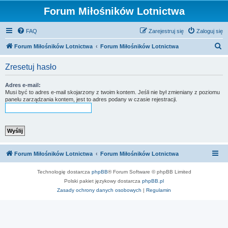
Forum Miłośników Lotnictwa
FAQ
Zarejestruj się
Zaloguj się
S
Forum Miłośników Lotnictwa
Forum Miłośników Lotnictwa
z
Zresetuj hasło
u
k
Adres e-mail:
Musi być to adres e-mail skojarzony z twoim kontem. Jeśli nie był zmieniany z poziomu
a
panelu zarządzania kontem, jest to adres podany w czasie rejestracji.
j
Forum Miłośników Lotnictwa
Forum Miłośników Lotnictwa
Technologię dostarcza
phpBB
® Forum Software © phpBB Limited
Polski pakiet językowy dostarcza
phpBB.pl
Zasady ochrony danych osobowych
|
Regulamin