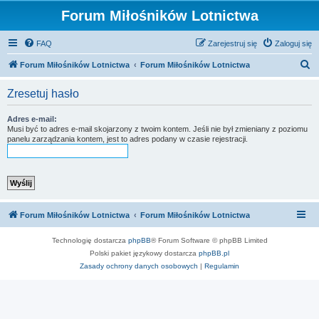
Forum Miłośników Lotnictwa
FAQ
Zarejestruj się
Zaloguj się
S
Forum Miłośników Lotnictwa
Forum Miłośników Lotnictwa
z
Zresetuj hasło
u
k
Adres e-mail:
Musi być to adres e-mail skojarzony z twoim kontem. Jeśli nie był zmieniany z poziomu
a
panelu zarządzania kontem, jest to adres podany w czasie rejestracji.
j
Forum Miłośników Lotnictwa
Forum Miłośników Lotnictwa
Technologię dostarcza
phpBB
® Forum Software © phpBB Limited
Polski pakiet językowy dostarcza
phpBB.pl
Zasady ochrony danych osobowych
|
Regulamin