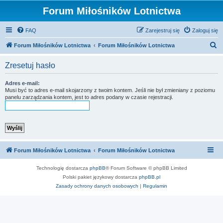
Forum Miłośników Lotnictwa
FAQ
Zarejestruj się
Zaloguj się
S
Forum Miłośników Lotnictwa
Forum Miłośników Lotnictwa
z
Zresetuj hasło
u
k
Adres e-mail:
Musi być to adres e-mail skojarzony z twoim kontem. Jeśli nie był zmieniany z poziomu
a
panelu zarządzania kontem, jest to adres podany w czasie rejestracji.
j
Forum Miłośników Lotnictwa
Forum Miłośników Lotnictwa
Technologię dostarcza
phpBB
® Forum Software © phpBB Limited
Polski pakiet językowy dostarcza
phpBB.pl
Zasady ochrony danych osobowych
|
Regulamin