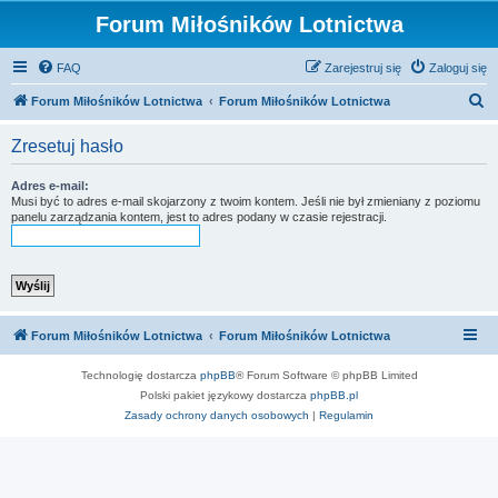
Forum Miłośników Lotnictwa
FAQ
Zarejestruj się
Zaloguj się
S
Forum Miłośników Lotnictwa
Forum Miłośników Lotnictwa
z
Zresetuj hasło
u
k
Adres e-mail:
Musi być to adres e-mail skojarzony z twoim kontem. Jeśli nie był zmieniany z poziomu
a
panelu zarządzania kontem, jest to adres podany w czasie rejestracji.
j
Forum Miłośników Lotnictwa
Forum Miłośników Lotnictwa
Technologię dostarcza
phpBB
® Forum Software © phpBB Limited
Polski pakiet językowy dostarcza
phpBB.pl
Zasady ochrony danych osobowych
|
Regulamin