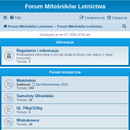
Forum Miłośników Lotnictwa
FAQ
Zarejestruj się
Zaloguj się
S
Forum Miłośników Lotnictwa
Forum Miłośników Lotnictwa
z
Dzisiaj jest pt sie 07, 2026 10:50 am
u
Informacje
k
Regulamin i informacje
a
Podstawowe informacje o tym jak działa to forum i jak należy z niego
korzystać.
j
Tematy:
2
Panele tematyczne
Motolotnie
Subforum:
Zlot Motolotniowy 2023
Tematy:
244
Samoloty Ultralekkie
Tematy:
16
UL 70kg/115kg
Tematy:
2
Wiatrakowce
Tematy:
34