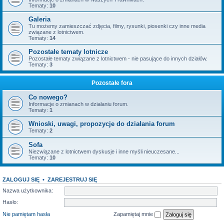
Tematy:
10
Galeria
Tu możemy zamieszczać zdjęcia, filmy, rysunki, piosenki czy inne media
związane z lotnictwem.
Tematy:
14
Pozostałe tematy lotnicze
Pozostałe tematy związane z lotnictwem - nie pasujące do innych działów.
Tematy:
3
Pozostałe fora
Co nowego?
Informacje o zmianach w działaniu forum.
Tematy:
1
Wnioski, uwagi, propozycje do działania forum
Tematy:
2
Sofa
Niezwiązane z lotnictwem dyskusje i inne myśli nieuczesane...
Tematy:
10
ZALOGUJ SIĘ
•
ZAREJESTRUJ SIĘ
Nazwa użytkownika:
Hasło:
Nie pamiętam hasła
Zapamiętaj mnie