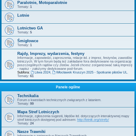
Paralotnie, Motoparalotnie
Tematy:
1
Lotnie
Lotnictwo GA
Tematy:
5
Śmigłowce
Tematy:
1
Rajdy, Imprezy, wydarzenia, festyny
Informacje, zapowiedzi, zaproszenia, relacje itd. z imprez, festynów, zawodów
lotniczych. W tym forum będą też zakładane fora dedykowane na organizację
poszczególnych rajdów czy zlotów. Jeżeli chcesz zorganizować taką imprezę
- napisz - założymy dedykowane pod-forum.
Subfora:
Litwa 2024
,
Włocławek Kruszyn 2025 - Spotkanie pilotów UL.
Tematy:
61
Panele ogólne
Technikalia
Forum o kwestiach technicznych związanych z lataniem.
Tematy:
99
Mapa Stref Lotniczych
Informacje, zgłoszenia sugestii, błędów itd. dotyczących interaktywnej mapy
stref lotniczych dostępnej pod adresem:
http://lotnik.org/strefy/
Tematy:
24
Nasze Trawniki
Informacje o zmianach w Naszych Trawnikach.