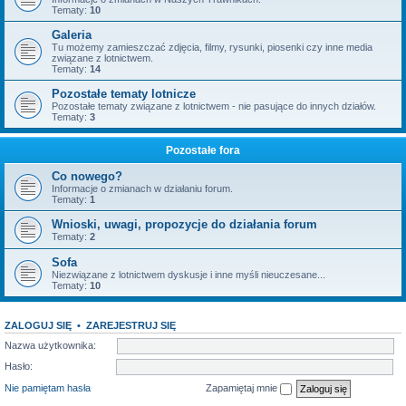
Tematy:
10
Galeria
Tu możemy zamieszczać zdjęcia, filmy, rysunki, piosenki czy inne media
związane z lotnictwem.
Tematy:
14
Pozostałe tematy lotnicze
Pozostałe tematy związane z lotnictwem - nie pasujące do innych działów.
Tematy:
3
Pozostałe fora
Co nowego?
Informacje o zmianach w działaniu forum.
Tematy:
1
Wnioski, uwagi, propozycje do działania forum
Tematy:
2
Sofa
Niezwiązane z lotnictwem dyskusje i inne myśli nieuczesane...
Tematy:
10
ZALOGUJ SIĘ
•
ZAREJESTRUJ SIĘ
Nazwa użytkownika:
Hasło:
Nie pamiętam hasła
Zapamiętaj mnie