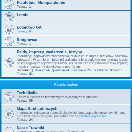
Paralotnie, Motoparalotnie
Tematy:
1
Lotnie
Lotnictwo GA
Tematy:
5
Śmigłowce
Tematy:
1
Rajdy, Imprezy, wydarzenia, festyny
Informacje, zapowiedzi, zaproszenia, relacje itd. z imprez, festynów, zawodów
lotniczych. W tym forum będą też zakładane fora dedykowane na organizację
poszczególnych rajdów czy zlotów. Jeżeli chcesz zorganizować taką imprezę
- napisz - założymy dedykowane pod-forum.
Subfora:
Litwa 2024
,
Włocławek Kruszyn 2025 - Spotkanie pilotów UL.
Tematy:
61
Panele ogólne
Technikalia
Forum o kwestiach technicznych związanych z lataniem.
Tematy:
99
Mapa Stref Lotniczych
Informacje, zgłoszenia sugestii, błędów itd. dotyczących interaktywnej mapy
stref lotniczych dostępnej pod adresem:
http://lotnik.org/strefy/
Tematy:
24
Nasze Trawniki
Informacje o zmianach w Naszych Trawnikach.