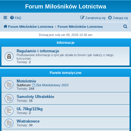
Forum Miłośników Lotnictwa
FAQ
Zarejestruj się
Zaloguj się
S
Forum Miłośników Lotnictwa
Forum Miłośników Lotnictwa
z
Dzisiaj jest sob sie 08, 2026 10:36 am
u
Informacje
k
Regulamin i informacje
a
Podstawowe informacje o tym jak działa to forum i jak należy z niego
korzystać.
j
Tematy:
2
Panele tematyczne
Motolotnie
Subforum:
Zlot Motolotniowy 2023
Tematy:
244
Samoloty Ultralekkie
Tematy:
16
UL 70kg/115kg
Tematy:
2
Wiatrakowce
Tematy:
34