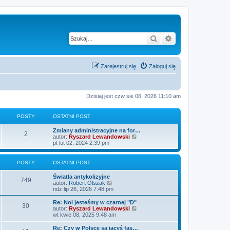
Szukaj
Wyszukiwanie z
Zarejestruj się
Zaloguj się
Dzisiaj jest czw sie 06, 2026 11:10 am
POSTY
OSTATNI POST
O
Zmiany administracyjne na for…
P
2
s
W
autor:
Ryszard Lewandowski
t
y
pt lut 02, 2024 2:39 pm
o
a
ś
t
w
s
n
i
POSTY
OSTATNI POST
i
e
t
p
t
O
Światła antykolizyjne
P
o
l
749
s
W
autor:
Robert Olszak
s
n
y
t
y
ndz lip 26, 2026 7:48 pm
t
a
o
a
ś
j
t
w
O
Re: Noi jesteśmy w czarnej "D"
n
P
30
s
n
i
s
W
autor:
Ryszard Lewandowski
o
i
e
t
y
wt kwie 08, 2025 9:48 am
w
o
t
p
t
a
ś
s
o
l
t
w
O
Re: Czy w Polsce są jacyś fas…
z