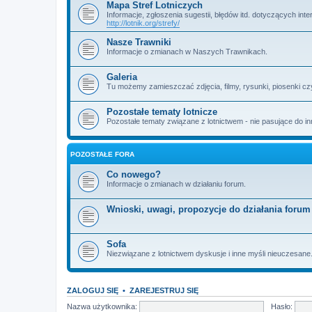
Mapa Stref Lotniczych
Informacje, zgłoszenia sugestii, błędów itd. dotyczących in
http://lotnik.org/strefy/
Nasze Trawniki
Informacje o zmianach w Naszych Trawnikach.
Galeria
Tu możemy zamieszczać zdjęcia, filmy, rysunki, piosenki cz
Pozostałe tematy lotnicze
Pozostałe tematy związane z lotnictwem - nie pasujące do in
POZOSTAŁE FORA
Co nowego?
Informacje o zmianach w działaniu forum.
Wnioski, uwagi, propozycje do działania forum
Sofa
Niezwiązane z lotnictwem dyskusje i inne myśli nieuczesane.
ZALOGUJ SIĘ
•
ZAREJESTRUJ SIĘ
Nazwa użytkownika:
Hasło: