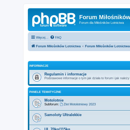
Forum Miłośników
Forum dla Miłośników Lotnictwa
Więcej…
FAQ
Forum Miłośników Lotnictwa
Forum Miłośników Lotnictwa
INFORMACJE
Regulamin i informacje
Podstawowe informacje o tym jak działa to forum i jak należy
PANELE TEMATYCZNE
Motolotnie
Subforum:
Zlot Motolotniowy 2023
Samoloty Ultralekkie
UL 70kg/115kg