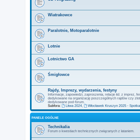
Wiatrakowce
Paralotnie, Motoparalotnie
Lotnie
Lotnictwo GA
Śmigłowce
Rajdy, Imprezy, wydarzenia, festyny
Informacje, zapowiedzi, zaproszenia, relacje itd. z imprez,
dedykowane na organizację poszczególnych rajdów czy zlot
dedykowane pod-forum.
Subfora:
Litwa 2024
,
Włocławek Kruszyn 2025 - Spotkan
PANELE OGÓLNE
Technikalia
Forum o kwestiach technicznych związanych z lataniem.