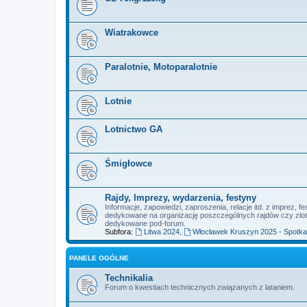
Wiatrakowce
Paralotnie, Motoparalotnie
Lotnie
Lotnictwo GA
Śmigłowce
Rajdy, Imprezy, wydarzenia, festyny
Informacje, zapowiedzi, zaproszenia, relacje itd. z imprez,
dedykowane na organizację poszczególnych rajdów czy zlot
dedykowane pod-forum.
Subfora:
Litwa 2024
,
Włocławek Kruszyn 2025 - Spotkan
PANELE OGÓLNE
Technikalia
Forum o kwestiach technicznych związanych z lataniem.