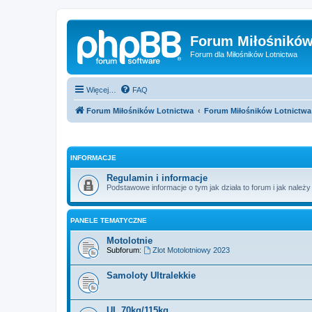
Forum Miłośników
Forum dla Miłośników Lotnictwa
Więcej…
FAQ
Forum Miłośników Lotnictwa
Forum Miłośników Lotnictwa
INFORMACJE
Regulamin i informacje
Podstawowe informacje o tym jak działa to forum i jak należy
PANELE TEMATYCZNE
Motolotnie
Subforum:
Zlot Motolotniowy 2023
Samoloty Ultralekkie
UL 70kg/115kg