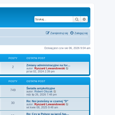
Szukaj
Wyszukiwanie z
Zarejestruj się
Zaloguj się
Dzisiaj jest czw sie 06, 2026 9:04 am
POSTY
OSTATNI POST
O
Zmiany administracyjne na for…
P
2
s
W
autor:
Ryszard Lewandowski
t
y
pt lut 02, 2024 2:39 pm
o
a
ś
t
w
s
n
i
POSTY
OSTATNI POST
i
e
t
p
t
O
Światła antykolizyjne
P
o
l
749
s
W
autor:
Robert Olszak
s
n
y
t
y
ndz lip 26, 2026 7:48 pm
t
a
o
a
ś
j
t
w
O
Re: Noi jesteśmy w czarnej "D"
n
P
30
s
n
i
s
W
autor:
Ryszard Lewandowski
o
i
e
t
y
wt kwie 08, 2025 9:48 am
w
o
t
p
t
a
ś
s
o
l
t
w
O
Re: Czy w Polsce są jacyś fas…
z