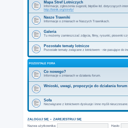
Mapa Stref Lotniczych
Informacje, zgłoszenia sugestii, błędów itd. dotyczących in
http://lotnik.org/strefy/
Nasze Trawniki
Informacje o zmianach w Naszych Trawnikach.
Galeria
Tu możemy zamieszczać zdjęcia, filmy, rysunki, piosenki cz
Pozostałe tematy lotnicze
Pozostałe tematy związane z lotnictwem - nie pasujące do in
POZOSTAŁE FORA
Co nowego?
Informacje o zmianach w działaniu forum.
Wnioski, uwagi, propozycje do działania forum
Sofa
Niezwiązane z lotnictwem dyskusje i inne myśli nieuczesane.
ZALOGUJ SIĘ
•
ZAREJESTRUJ SIĘ
Nazwa użytkownika:
Hasło: