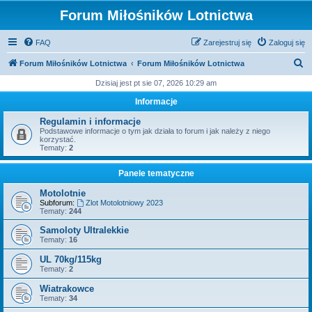
Forum Miłośników Lotnictwa
FAQ
Zarejestruj się
Zaloguj się
S
Forum Miłośników Lotnictwa
Forum Miłośników Lotnictwa
z
Dzisiaj jest pt sie 07, 2026 10:29 am
u
Informacje
k
Regulamin i informacje
a
Podstawowe informacje o tym jak działa to forum i jak należy z niego
korzystać.
j
Tematy:
2
Panele tematyczne
Motolotnie
Subforum:
Zlot Motolotniowy 2023
Tematy:
244
Samoloty Ultralekkie
Tematy:
16
UL 70kg/115kg
Tematy:
2
Wiatrakowce
Tematy:
34