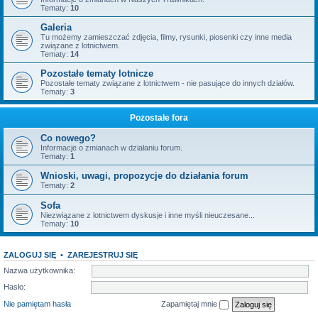
Tematy:
10
Galeria
Tu możemy zamieszczać zdjęcia, filmy, rysunki, piosenki czy inne media
związane z lotnictwem.
Tematy:
14
Pozostałe tematy lotnicze
Pozostałe tematy związane z lotnictwem - nie pasujące do innych działów.
Tematy:
3
Pozostałe fora
Co nowego?
Informacje o zmianach w działaniu forum.
Tematy:
1
Wnioski, uwagi, propozycje do działania forum
Tematy:
2
Sofa
Niezwiązane z lotnictwem dyskusje i inne myśli nieuczesane...
Tematy:
10
ZALOGUJ SIĘ
•
ZAREJESTRUJ SIĘ
Nazwa użytkownika:
Hasło:
Nie pamiętam hasła
Zapamiętaj mnie