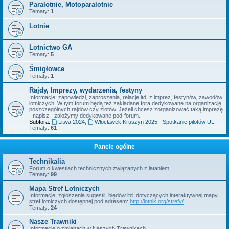
Paralotnie, Motoparalotnie
Tematy:
1
Lotnie
Lotnictwo GA
Tematy:
5
Śmigłowce
Tematy:
1
Rajdy, Imprezy, wydarzenia, festyny
Informacje, zapowiedzi, zaproszenia, relacje itd. z imprez, festynów, zawodów
lotniczych. W tym forum będą też zakładane fora dedykowane na organizację
poszczególnych rajdów czy zlotów. Jeżeli chcesz zorganizować taką imprezę
- napisz - założymy dedykowane pod-forum.
Subfora:
Litwa 2024
,
Włocławek Kruszyn 2025 - Spotkanie pilotów UL.
Tematy:
61
Panele ogólne
Technikalia
Forum o kwestiach technicznych związanych z lataniem.
Tematy:
99
Mapa Stref Lotniczych
Informacje, zgłoszenia sugestii, błędów itd. dotyczących interaktywnej mapy
stref lotniczych dostępnej pod adresem:
http://lotnik.org/strefy/
Tematy:
24
Nasze Trawniki
Informacje o zmianach w Naszych Trawnikach.