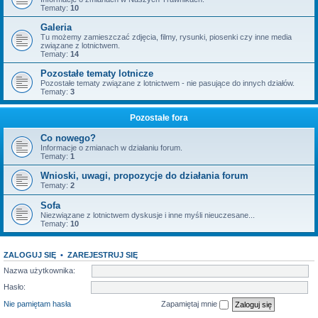
Tematy:
10
Galeria
Tu możemy zamieszczać zdjęcia, filmy, rysunki, piosenki czy inne media
związane z lotnictwem.
Tematy:
14
Pozostałe tematy lotnicze
Pozostałe tematy związane z lotnictwem - nie pasujące do innych działów.
Tematy:
3
Pozostałe fora
Co nowego?
Informacje o zmianach w działaniu forum.
Tematy:
1
Wnioski, uwagi, propozycje do działania forum
Tematy:
2
Sofa
Niezwiązane z lotnictwem dyskusje i inne myśli nieuczesane...
Tematy:
10
ZALOGUJ SIĘ
•
ZAREJESTRUJ SIĘ
Nazwa użytkownika:
Hasło:
Nie pamiętam hasła
Zapamiętaj mnie