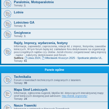
Paralotnie, Motoparalotnie
Tematy:
1
Lotnie
Lotnictwo GA
Tematy:
5
Śmigłowce
Tematy:
1
Rajdy, Imprezy, wydarzenia, festyny
Informacje, zapowiedzi, zaproszenia, relacje itd. z imprez, festynów, zawodów
lotniczych. W tym forum będą też zakładane fora dedykowane na organizację
poszczególnych rajdów czy zlotów. Jeżeli chcesz zorganizować taką imprezę
- napisz - założymy dedykowane pod-forum.
Subfora:
Litwa 2024
,
Włocławek Kruszyn 2025 - Spotkanie pilotów UL.
Tematy:
61
Panele ogólne
Technikalia
Forum o kwestiach technicznych związanych z lataniem.
Tematy:
99
Mapa Stref Lotniczych
Informacje, zgłoszenia sugestii, błędów itd. dotyczących interaktywnej mapy
stref lotniczych dostępnej pod adresem:
http://lotnik.org/strefy/
Tematy:
24
Nasze Trawniki
Informacje o zmianach w Naszych Trawnikach.