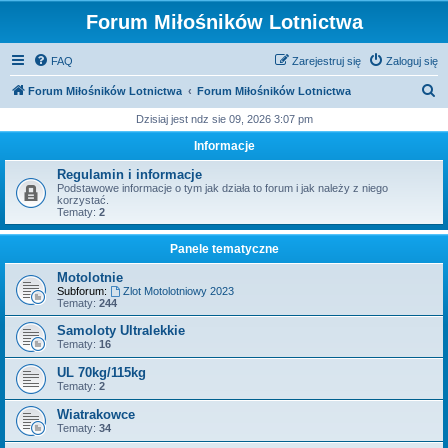
Forum Miłośników Lotnictwa
FAQ
Zarejestruj się
Zaloguj się
S
Forum Miłośników Lotnictwa
Forum Miłośników Lotnictwa
z
Dzisiaj jest ndz sie 09, 2026 3:07 pm
u
Informacje
k
Regulamin i informacje
a
Podstawowe informacje o tym jak działa to forum i jak należy z niego
korzystać.
j
Tematy:
2
Panele tematyczne
Motolotnie
Subforum:
Zlot Motolotniowy 2023
Tematy:
244
Samoloty Ultralekkie
Tematy:
16
UL 70kg/115kg
Tematy:
2
Wiatrakowce
Tematy:
34