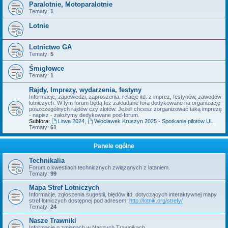
Paralotnie, Motoparalotnie
Tematy:
1
Lotnie
Lotnictwo GA
Tematy:
5
Śmigłowce
Tematy:
1
Rajdy, Imprezy, wydarzenia, festyny
Informacje, zapowiedzi, zaproszenia, relacje itd. z imprez, festynów, zawodów
lotniczych. W tym forum będą też zakładane fora dedykowane na organizację
poszczególnych rajdów czy zlotów. Jeżeli chcesz zorganizować taką imprezę
- napisz - założymy dedykowane pod-forum.
Subfora:
Litwa 2024
,
Włocławek Kruszyn 2025 - Spotkanie pilotów UL.
Tematy:
61
Panele ogólne
Technikalia
Forum o kwestiach technicznych związanych z lataniem.
Tematy:
99
Mapa Stref Lotniczych
Informacje, zgłoszenia sugestii, błędów itd. dotyczących interaktywnej mapy
stref lotniczych dostępnej pod adresem:
http://lotnik.org/strefy/
Tematy:
24
Nasze Trawniki
Informacje o zmianach w Naszych Trawnikach.