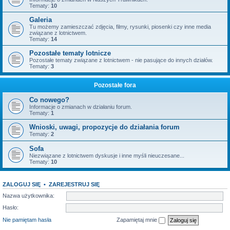
Tematy:
10
Galeria
Tu możemy zamieszczać zdjęcia, filmy, rysunki, piosenki czy inne media
związane z lotnictwem.
Tematy:
14
Pozostałe tematy lotnicze
Pozostałe tematy związane z lotnictwem - nie pasujące do innych działów.
Tematy:
3
Pozostałe fora
Co nowego?
Informacje o zmianach w działaniu forum.
Tematy:
1
Wnioski, uwagi, propozycje do działania forum
Tematy:
2
Sofa
Niezwiązane z lotnictwem dyskusje i inne myśli nieuczesane...
Tematy:
10
ZALOGUJ SIĘ
•
ZAREJESTRUJ SIĘ
Nazwa użytkownika:
Hasło:
Nie pamiętam hasła
Zapamiętaj mnie