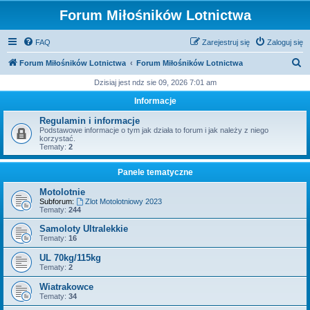
Forum Miłośników Lotnictwa
FAQ
Zarejestruj się
Zaloguj się
S
Forum Miłośników Lotnictwa
Forum Miłośników Lotnictwa
z
Dzisiaj jest ndz sie 09, 2026 7:01 am
u
Informacje
k
Regulamin i informacje
a
Podstawowe informacje o tym jak działa to forum i jak należy z niego
korzystać.
j
Tematy:
2
Panele tematyczne
Motolotnie
Subforum:
Zlot Motolotniowy 2023
Tematy:
244
Samoloty Ultralekkie
Tematy:
16
UL 70kg/115kg
Tematy:
2
Wiatrakowce
Tematy:
34