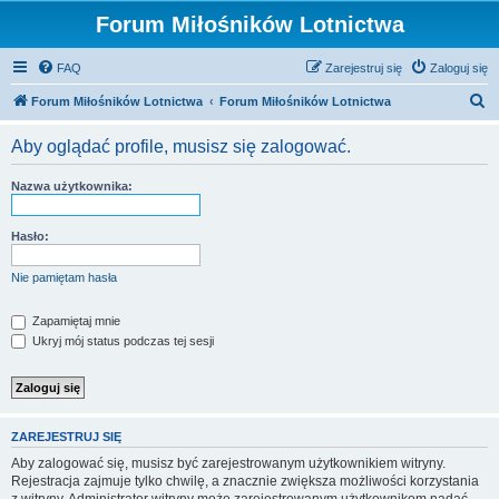
Forum Miłośników Lotnictwa
FAQ
Zarejestruj się
Zaloguj się
S
Forum Miłośników Lotnictwa
Forum Miłośników Lotnictwa
z
Aby oglądać profile, musisz się zalogować.
u
k
Nazwa użytkownika:
a
j
Hasło:
Nie pamiętam hasła
Zapamiętaj mnie
Ukryj mój status podczas tej sesji
ZAREJESTRUJ SIĘ
Aby zalogować się, musisz być zarejestrowanym użytkownikiem witryny.
Rejestracja zajmuje tylko chwilę, a znacznie zwiększa możliwości korzystania
z witryny. Administrator witryny może zarejestrowanym użytkownikom nadać