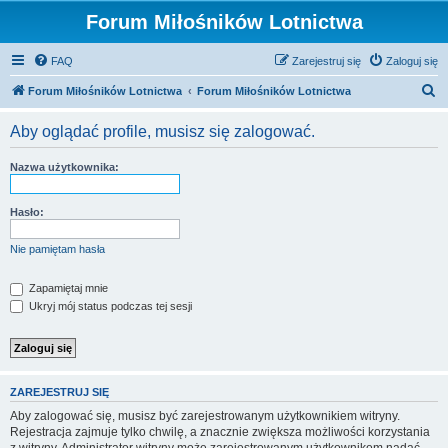
Forum Miłośników Lotnictwa
FAQ
Zarejestruj się
Zaloguj się
S
Forum Miłośników Lotnictwa
Forum Miłośników Lotnictwa
z
Aby oglądać profile, musisz się zalogować.
u
k
Nazwa użytkownika:
a
j
Hasło:
Nie pamiętam hasła
Zapamiętaj mnie
Ukryj mój status podczas tej sesji
ZAREJESTRUJ SIĘ
Aby zalogować się, musisz być zarejestrowanym użytkownikiem witryny.
Rejestracja zajmuje tylko chwilę, a znacznie zwiększa możliwości korzystania
z witryny. Administrator witryny może zarejestrowanym użytkownikom nadać