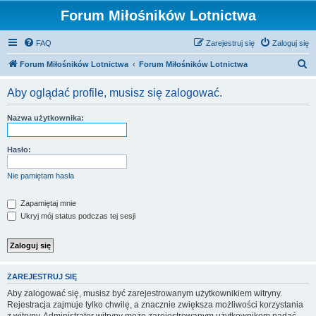
Forum Miłośników Lotnictwa
FAQ
Zarejestruj się
Zaloguj się
S
Forum Miłośników Lotnictwa
Forum Miłośników Lotnictwa
z
Aby oglądać profile, musisz się zalogować.
u
k
Nazwa użytkownika:
a
j
Hasło:
Nie pamiętam hasła
Zapamiętaj mnie
Ukryj mój status podczas tej sesji
ZAREJESTRUJ SIĘ
Aby zalogować się, musisz być zarejestrowanym użytkownikiem witryny.
Rejestracja zajmuje tylko chwilę, a znacznie zwiększa możliwości korzystania
z witryny. Administrator witryny może zarejestrowanym użytkownikom nadać