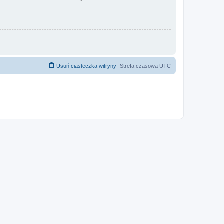
Usuń ciasteczka witryny
Strefa czasowa
UTC