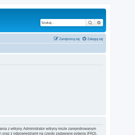
Szukaj
Wyszukiwanie z
Zarejestruj się
Zaloguj się
ania z witryny. Administrator witryny może zarejestrowanym
 oraz z odpowiedziami na często zadawane pytania (FAQ),