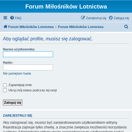
Forum Miłośników Lotnictwa
FAQ
Zarejestruj się
Zaloguj się
S
Forum Miłośników Lotnictwa
Forum Miłośników Lotnictwa
z
Aby oglądać profile, musisz się zalogować.
u
k
Nazwa użytkownika:
a
j
Hasło:
Nie pamiętam hasła
Zapamiętaj mnie
Ukryj mój status podczas tej sesji
ZAREJESTRUJ SIĘ
Aby zalogować się, musisz być zarejestrowanym użytkownikiem witryny.
Rejestracja zajmuje tylko chwilę, a znacznie zwiększa możliwości korzystania
z witryny. Administrator witryny może zarejestrowanym użytkownikom nadać