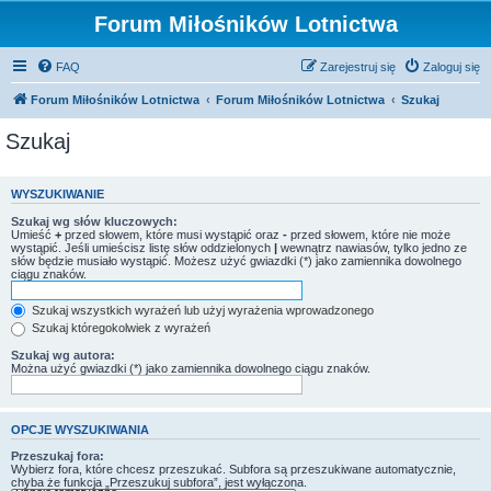
Forum Miłośników Lotnictwa
FAQ
Zarejestruj się
Zaloguj się
Forum Miłośników Lotnictwa
Forum Miłośników Lotnictwa
Szukaj
Szukaj
WYSZUKIWANIE
Szukaj wg słów kluczowych:
Umieść
+
przed słowem, które musi wystąpić oraz
-
przed słowem, które nie może
wystąpić. Jeśli umieścisz listę słów oddzielonych
|
wewnątrz nawiasów, tylko jedno ze
słów będzie musiało wystąpić. Możesz użyć gwiazdki (*) jako zamiennika dowolnego
ciągu znaków.
Szukaj wszystkich wyrażeń lub użyj wyrażenia wprowadzonego
Szukaj któregokolwiek z wyrażeń
Szukaj wg autora:
Można użyć gwiazdki (*) jako zamiennika dowolnego ciągu znaków.
OPCJE WYSZUKIWANIA
Przeszukaj fora:
Wybierz fora, które chcesz przeszukać. Subfora są przeszukiwane automatycznie,
chyba że funkcja „Przeszukuj subfora”, jest wyłączona.