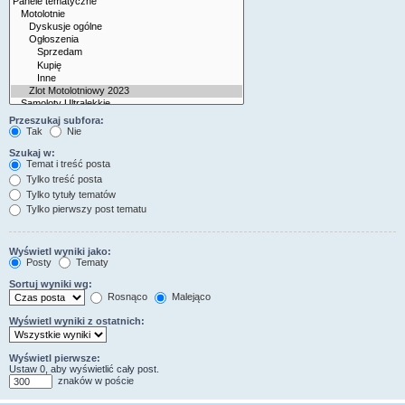
Przeszukaj subfora:
Tak
Nie
Szukaj w:
Temat i treść posta
Tylko treść posta
Tylko tytuły tematów
Tylko pierwszy post tematu
Wyświetl wyniki jako:
Posty
Tematy
Sortuj wyniki wg:
Rosnąco
Malejąco
Wyświetl wyniki z ostatnich:
Wyświetl pierwsze:
Ustaw 0, aby wyświetlić cały post.
znaków w poście