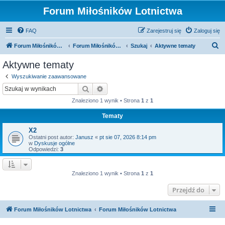
Forum Miłośników Lotnictwa
FAQ
Zarejestruj się
Zaloguj się
S
Forum Miłośników Lotnictwa
Forum Miłośników Lotnictwa
Szukaj
Aktywne tematy
z
Aktywne tematy
u
Wyszukiwanie zaawansowane
k
Szukaj
Wyszukiwanie zaawansowane
a
Znaleziono 1 wynik • Strona
1
z
1
j
Tematy
X2
Ostatni post autor:
Janusz
«
pt sie 07, 2026 8:14 pm
w
Dyskusje ogólne
Odpowiedzi:
3
Znaleziono 1 wynik • Strona
1
z
1
Przejdź do
Forum Miłośników Lotnictwa
Forum Miłośników Lotnictwa