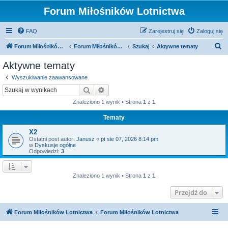
Forum Miłośników Lotnictwa
FAQ
Zarejestruj się
Zaloguj się
S
Forum Miłośników Lotnictwa
Forum Miłośników Lotnictwa
Szukaj
Aktywne tematy
z
Aktywne tematy
u
Wyszukiwanie zaawansowane
k
Szukaj
Wyszukiwanie zaawansowane
a
Znaleziono 1 wynik • Strona
1
z
1
j
Tematy
X2
Ostatni post autor:
Janusz
«
pt sie 07, 2026 8:14 pm
w
Dyskusje ogólne
Odpowiedzi:
3
Znaleziono 1 wynik • Strona
1
z
1
Przejdź do
Forum Miłośników Lotnictwa
Forum Miłośników Lotnictwa