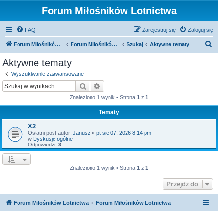
Forum Miłośników Lotnictwa
FAQ
Zarejestruj się
Zaloguj się
S
Forum Miłośników Lotnictwa
Forum Miłośników Lotnictwa
Szukaj
Aktywne tematy
z
Aktywne tematy
u
Wyszukiwanie zaawansowane
k
Szukaj
Wyszukiwanie zaawansowane
a
Znaleziono 1 wynik • Strona
1
z
1
j
Tematy
X2
Ostatni post autor:
Janusz
«
pt sie 07, 2026 8:14 pm
w
Dyskusje ogólne
Odpowiedzi:
3
Znaleziono 1 wynik • Strona
1
z
1
Przejdź do
Forum Miłośników Lotnictwa
Forum Miłośników Lotnictwa