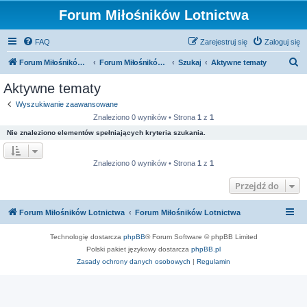
Forum Miłośników Lotnictwa
FAQ
Zarejestruj się
Zaloguj się
S
Forum Miłośników Lotnictwa
Forum Miłośników Lotnictwa
Szukaj
Aktywne tematy
z
Aktywne tematy
u
Wyszukiwanie zaawansowane
k
Znaleziono 0 wyników • Strona
1
z
1
a
Nie znaleziono elementów spełniających kryteria szukania.
j
Znaleziono 0 wyników • Strona
1
z
1
Przejdź do
Forum Miłośników Lotnictwa
Forum Miłośników Lotnictwa
Technologię dostarcza
phpBB
® Forum Software © phpBB Limited
Polski pakiet językowy dostarcza
phpBB.pl
Zasady ochrony danych osobowych
|
Regulamin