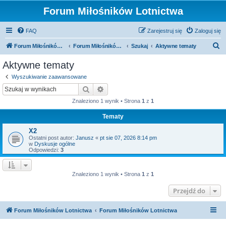
Forum Miłośników Lotnictwa
FAQ
Zarejestruj się
Zaloguj się
S
Forum Miłośników Lotnictwa
Forum Miłośników Lotnictwa
Szukaj
Aktywne tematy
z
Aktywne tematy
u
Wyszukiwanie zaawansowane
k
Szukaj
Wyszukiwanie zaawansowane
a
Znaleziono 1 wynik • Strona
1
z
1
j
Tematy
X2
Ostatni post autor:
Janusz
«
pt sie 07, 2026 8:14 pm
w
Dyskusje ogólne
Odpowiedzi:
3
Znaleziono 1 wynik • Strona
1
z
1
Przejdź do
Forum Miłośników Lotnictwa
Forum Miłośników Lotnictwa