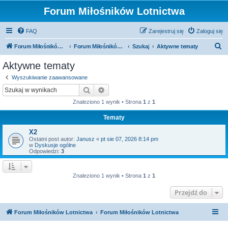
Forum Miłośników Lotnictwa
FAQ
Zarejestruj się
Zaloguj się
S
Forum Miłośników Lotnictwa
Forum Miłośników Lotnictwa
Szukaj
Aktywne tematy
z
Aktywne tematy
u
Wyszukiwanie zaawansowane
k
Szukaj
Wyszukiwanie zaawansowane
a
Znaleziono 1 wynik • Strona
1
z
1
j
Tematy
X2
Ostatni post autor:
Janusz
«
pt sie 07, 2026 8:14 pm
w
Dyskusje ogólne
Odpowiedzi:
3
Znaleziono 1 wynik • Strona
1
z
1
Przejdź do
Forum Miłośników Lotnictwa
Forum Miłośników Lotnictwa