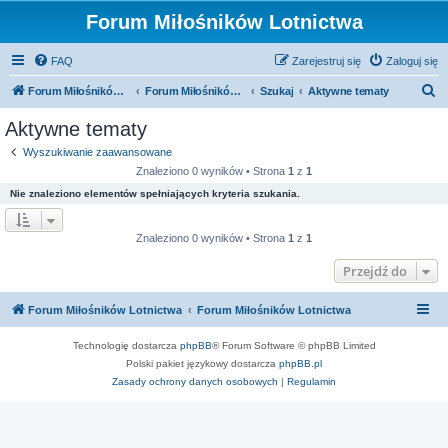
Forum Miłośników Lotnictwa
FAQ
Zarejestruj się
Zaloguj się
S
Forum Miłośników Lotnictwa
Forum Miłośników Lotnictwa
Szukaj
Aktywne tematy
z
Aktywne tematy
u
Wyszukiwanie zaawansowane
k
Znaleziono 0 wyników • Strona
1
z
1
a
Nie znaleziono elementów spełniających kryteria szukania.
j
Znaleziono 0 wyników • Strona
1
z
1
Przejdź do
Forum Miłośników Lotnictwa
Forum Miłośników Lotnictwa
Technologię dostarcza
phpBB
® Forum Software © phpBB Limited
Polski pakiet językowy dostarcza
phpBB.pl
Zasady ochrony danych osobowych
|
Regulamin