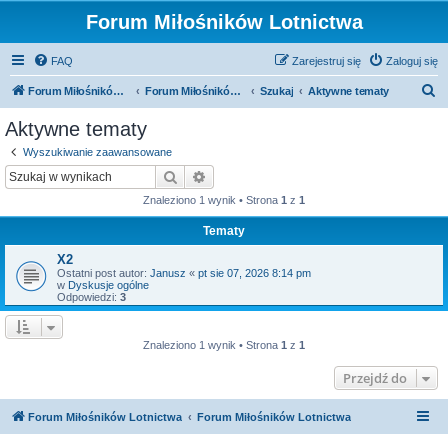
Forum Miłośników Lotnictwa
FAQ
Zarejestruj się
Zaloguj się
S
Forum Miłośników Lotnictwa
Forum Miłośników Lotnictwa
Szukaj
Aktywne tematy
z
Aktywne tematy
u
Wyszukiwanie zaawansowane
k
Szukaj
Wyszukiwanie zaawansowane
a
Znaleziono 1 wynik • Strona
1
z
1
j
Tematy
X2
Ostatni post autor:
Janusz
«
pt sie 07, 2026 8:14 pm
w
Dyskusje ogólne
Odpowiedzi:
3
Znaleziono 1 wynik • Strona
1
z
1
Przejdź do
Forum Miłośników Lotnictwa
Forum Miłośników Lotnictwa