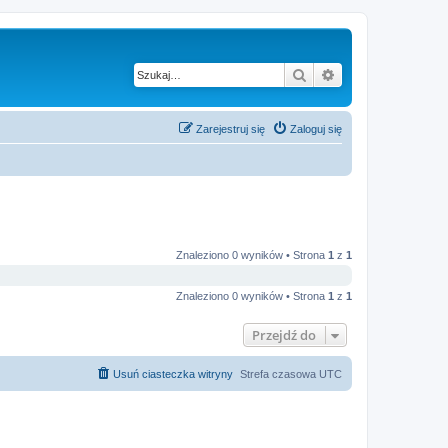
Szukaj
Wyszukiwanie z
Zarejestruj się
Zaloguj się
Znaleziono 0 wyników • Strona
1
z
1
Znaleziono 0 wyników • Strona
1
z
1
Przejdź do
Usuń ciasteczka witryny
Strefa czasowa
UTC