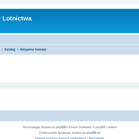
 Lotnictwa
Szukaj
Aktywne tematy
Technologię dostarcza
phpBB
® Forum Software © phpBB Limited
Polski pakiet językowy dostarcza
phpBB.pl
Zasady ochrony danych osobowych
|
Regulamin