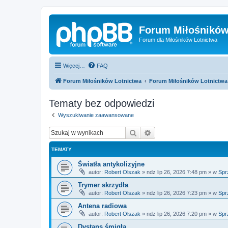
Forum Miłośników
Forum dla Miłośników Lotnictwa
Więcej…
FAQ
Forum Miłośników Lotnictwa
Forum Miłośników Lotnictwa
Tematy bez odpowiedzi
Wyszukiwanie zaawansowane
Szukaj
Wyszukiwanie zaawan
TEMATY
Światła antykolizyjne
autor:
Robert Olszak
»
ndz lip 26, 2026 7:48 pm
» w
Spr
Trymer skrzydła
autor:
Robert Olszak
»
ndz lip 26, 2026 7:23 pm
» w
Spr
Antena radiowa
autor:
Robert Olszak
»
ndz lip 26, 2026 7:20 pm
» w
Spr
Dystans śmigła