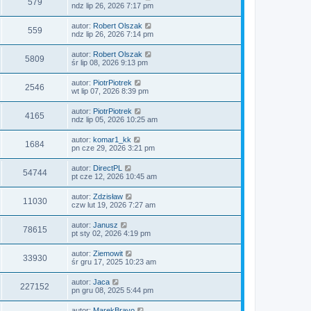
O
579
t
s
n
ndz lip 26, 2026 7:17 pm
o
s
n
t
s
o
i
d
a
t
y
O
autor:
Robert Olszak
ł
p
O
559
t
s
n
ndz lip 26, 2026 7:14 pm
o
s
n
t
s
o
i
d
a
t
y
O
autor:
Robert Olszak
ł
p
O
5809
t
s
n
śr lip 08, 2026 9:13 pm
o
s
n
t
s
o
i
d
a
t
y
O
autor:
PiotrPiotrek
ł
p
O
2546
t
s
n
wt lip 07, 2026 8:39 pm
o
s
n
t
s
o
i
d
a
t
y
O
autor:
PiotrPiotrek
ł
p
O
4165
t
s
n
ndz lip 05, 2026 10:25 am
o
s
n
t
s
o
i
d
a
t
y
O
autor:
komar1_kk
ł
p
O
1684
t
s
n
pn cze 29, 2026 3:21 pm
o
s
n
t
s
o
i
d
a
t
y
O
autor:
DirectPL
ł
p
O
54744
t
s
n
pt cze 12, 2026 10:45 am
o
s
n
t
s
o
i
d
a
t
y
O
autor:
Zdzisław
ł
p
O
11030
t
s
n
czw lut 19, 2026 7:27 am
o
s
n
t
s
o
i
d
a
t
y
O
autor:
Janusz
ł
p
O
78615
t
s
n
pt sty 02, 2026 4:19 pm
o
s
n
t
s
o
i
d
a
t
y
O
autor:
Ziemowit
ł
p
O
33930
t
s
n
śr gru 17, 2025 10:23 am
o
s
n
t
s
o
i
d
a
t
y
O
autor:
Jaca
ł
p
O
227152
t
s
n
pn gru 08, 2025 5:44 pm
o
s
n
t
s
o
i
d
a
t
y
O
autor:
MarekBravo