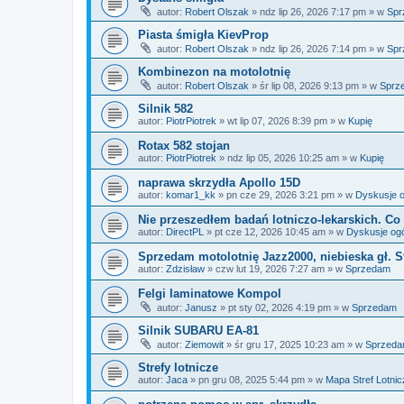
autor:
Robert Olszak
»
ndz lip 26, 2026 7:17 pm
» w
Spr
Piasta śmigła KievProp
autor:
Robert Olszak
»
ndz lip 26, 2026 7:14 pm
» w
Spr
Kombinezon na motolotnię
autor:
Robert Olszak
»
śr lip 08, 2026 9:13 pm
» w
Sprz
Silnik 582
autor:
PiotrPiotrek
»
wt lip 07, 2026 8:39 pm
» w
Kupię
Rotax 582 stojan
autor:
PiotrPiotrek
»
ndz lip 05, 2026 10:25 am
» w
Kupię
naprawa skrzydła Apollo 15D
autor:
komar1_kk
»
pn cze 29, 2026 3:21 pm
» w
Dyskusje o
Nie przeszedłem badań lotniczo-lekarskich. Co 
autor:
DirectPL
»
pt cze 12, 2026 10:45 am
» w
Dyskusje og
Sprzedam motolotnię Jazz2000, niebieska gł. S
autor:
Zdzisław
»
czw lut 19, 2026 7:27 am
» w
Sprzedam
Felgi laminatowe Kompol
autor:
Janusz
»
pt sty 02, 2026 4:19 pm
» w
Sprzedam
Silnik SUBARU EA-81
autor:
Ziemowit
»
śr gru 17, 2025 10:23 am
» w
Sprzed
Strefy lotnicze
autor:
Jaca
»
pn gru 08, 2025 5:44 pm
» w
Mapa Stref Lotni