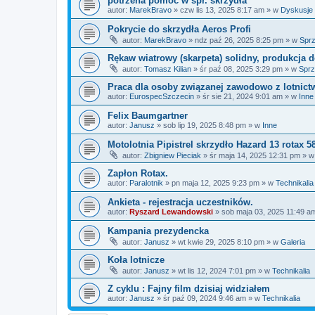
potrzena pomoc w spr. skrzydła
autor:
MarekBravo
»
czw lis 13, 2025 8:17 am
» w
Dyskusje 
Pokrycie do skrzydła Aeros Profi
autor:
MarekBravo
»
ndz paź 26, 2025 8:25 pm
» w
Spr
Rękaw wiatrowy (skarpeta) solidny, produkcja
autor:
Tomasz Kilian
»
śr paź 08, 2025 3:29 pm
» w
Spr
Praca dla osoby związanej zawodowo z lotnic
autor:
EurospecSzczecin
»
śr sie 21, 2024 9:01 am
» w
Inne
Felix Baumgartner
autor:
Janusz
»
sob lip 19, 2025 8:48 pm
» w
Inne
Motolotnia Pipistrel skrzydło Hazard 13 rotax 5
autor:
Zbigniew Pieciak
»
śr maja 14, 2025 12:31 pm
» 
Zapłon Rotax.
autor:
Paralotnik
»
pn maja 12, 2025 9:23 pm
» w
Technikalia
Ankieta - rejestracja uczestników.
autor:
Ryszard Lewandowski
»
sob maja 03, 2025 11:49 a
Kampania prezydencka
autor:
Janusz
»
wt kwie 29, 2025 8:10 pm
» w
Galeria
Koła lotnicze
autor:
Janusz
»
wt lis 12, 2024 7:01 pm
» w
Technikalia
Z cyklu : Fajny film dzisiaj widziałem
autor:
Janusz
»
śr paź 09, 2024 9:46 am
» w
Technikalia