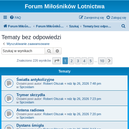
Forum Miłośników Lotnictwa
FAQ
Zarejestruj się
Zaloguj się
S
Forum Miłośników Lotnictwa
Forum Miłośników Lotnictwa
Szukaj
Tematy bez odpowiedzi
z
Tematy bez odpowiedzi
u
Wyszukiwanie zaawansowane
k
Szukaj
Wyszukiwanie zaawansowane
a
Strona
1
z
10
1
2
3
4
5
10
Następn
Znaleziono 226 wyników
j
…
Tematy
Światła antykolizyjne
Ostatni post autor:
Robert Olszak
«
ndz lip 26, 2026 7:48 pm
w
Sprzedam
Trymer skrzydła
Ostatni post autor:
Robert Olszak
«
ndz lip 26, 2026 7:23 pm
w
Sprzedam
Antena radiowa
Ostatni post autor:
Robert Olszak
«
ndz lip 26, 2026 7:20 pm
w
Sprzedam
Dystans śmigła