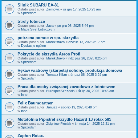
Silnik SUBARU EA-81
Ostatni post autor:
Ziemowit
«
śr gru 17, 2025 10:23 am
w
Sprzedam
Strefy lotnicze
Ostatni post autor:
Jaca
«
pn gru 08, 2025 5:44 pm
w
Mapa Stref Lotniczych
potrzena pomoc w spr. skrzydła
Ostatni post autor:
MarekBravo
«
czw lis 13, 2025 8:17 am
w
Dyskusje ogólne
Pokrycie do skrzydła Aeros Profi
Ostatni post autor:
MarekBravo
«
ndz paź 26, 2025 8:25 pm
w
Sprzedam
Rękaw wiatrowy (skarpeta) solidny, produkcja domowa
Ostatni post autor:
Tomasz Kilian
«
śr paź 08, 2025 3:29 pm
w
Sprzedam
Praca dla osoby związanej zawodowo z lotnictwem
Ostatni post autor:
EurospecSzczecin
«
śr lip 30, 2025 10:45 am
w
Inne
Felix Baumgartner
Ostatni post autor:
Janusz
«
sob lip 19, 2025 8:48 pm
w
Inne
Motolotnia Pipistrel skrzydło Hazard 13 rotax 585
Ostatni post autor:
Zbigniew Pieciak
«
śr maja 14, 2025 12:31 pm
w
Sprzedam
Zapłon Rotax.