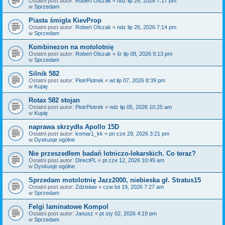
Ostatni post autor:
Robert Olszak
«
ndz lip 26, 2026 7:17 pm
w
Sprzedam
Piasta śmigła KievProp
Ostatni post autor:
Robert Olszak
«
ndz lip 26, 2026 7:14 pm
w
Sprzedam
Kombinezon na motolotnię
Ostatni post autor:
Robert Olszak
«
śr lip 08, 2026 9:13 pm
w
Sprzedam
Silnik 582
Ostatni post autor:
PiotrPiotrek
«
wt lip 07, 2026 8:39 pm
w
Kupię
Rotax 582 stojan
Ostatni post autor:
PiotrPiotrek
«
ndz lip 05, 2026 10:25 am
w
Kupię
naprawa skrzydła Apollo 15D
Ostatni post autor:
komar1_kk
«
pn cze 29, 2026 3:21 pm
w
Dyskusje ogólne
Nie przeszedłem badań lotniczo-lekarskich. Co teraz?
Ostatni post autor:
DirectPL
«
pt cze 12, 2026 10:45 am
w
Dyskusje ogólne
Sprzedam motolotnię Jazz2000, niebieska gł. Stratus15
Ostatni post autor:
Zdzisław
«
czw lut 19, 2026 7:27 am
w
Sprzedam
Felgi laminatowe Kompol
Ostatni post autor:
Janusz
«
pt sty 02, 2026 4:19 pm
w
Sprzedam