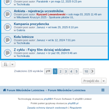
Ostatni post autor:
Paralotnik
«
pn maja 12, 2025 9:23 pm
w
Technikalia
Ankieta - rejestracja uczestników.
Ostatni post autor:
Ryszard Lewandowski
«
sob maja 03, 2025 11:49 am
w
Włocławek Kruszyn 2025 - Spotkanie pilotów UL.
Kampania prezydencka
Ostatni post autor:
Janusz
«
wt kwie 29, 2025 8:10 pm
w
Galeria
Koła lotnicze
Ostatni post autor:
Janusz
«
wt lis 12, 2024 7:01 pm
w
Technikalia
Z cyklu : Fajny film dzisiaj widziałem
Ostatni post autor:
Janusz
«
śr paź 09, 2024 9:46 am
w
Technikalia
Strona
1
z
10
1
2
3
4
5
10
Następn
Znaleziono 226 wyników
…
Przejdź do
Forum Miłośników Lotnictwa
Forum Miłośników Lotnictwa
Technologię dostarcza
phpBB
® Forum Software © phpBB Limited
Polski pakiet językowy dostarcza
phpBB.pl
Zasady ochrony danych osobowych
|
Regulamin