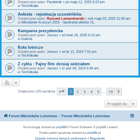
Ostatni post autor:
Paralotnik
«
pn maja 12, 2025 9:23 pm
w
Technikalia
Ankieta - rejestracja uczestników.
Ostatni post autor:
Ryszard Lewandowski
«
sob maja 03, 2025 11:49 am
w
Włocławek Kruszyn 2025 - Spotkanie pilotów UL.
Kampania prezydencka
Ostatni post autor:
Janusz
«
wt kwie 29, 2025 8:10 pm
w
Galeria
Koła lotnicze
Ostatni post autor:
Janusz
«
wt lis 12, 2024 7:01 pm
w
Technikalia
Z cyklu : Fajny film dzisiaj widziałem
Ostatni post autor:
Janusz
«
śr paź 09, 2024 9:46 am
w
Technikalia
Strona
1
z
10
1
2
3
4
5
10
Następn
Znaleziono 226 wyników
…
Przejdź do
Forum Miłośników Lotnictwa
Forum Miłośników Lotnictwa
Technologię dostarcza
phpBB
® Forum Software © phpBB Limited
Polski pakiet językowy dostarcza
phpBB.pl
Zasady ochrony danych osobowych
|
Regulamin