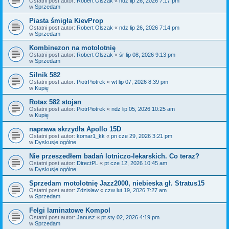
Ostatni post autor:
Robert Olszak
«
ndz lip 26, 2026 7:17 pm
w
Sprzedam
Piasta śmigła KievProp
Ostatni post autor:
Robert Olszak
«
ndz lip 26, 2026 7:14 pm
w
Sprzedam
Kombinezon na motolotnię
Ostatni post autor:
Robert Olszak
«
śr lip 08, 2026 9:13 pm
w
Sprzedam
Silnik 582
Ostatni post autor:
PiotrPiotrek
«
wt lip 07, 2026 8:39 pm
w
Kupię
Rotax 582 stojan
Ostatni post autor:
PiotrPiotrek
«
ndz lip 05, 2026 10:25 am
w
Kupię
naprawa skrzydła Apollo 15D
Ostatni post autor:
komar1_kk
«
pn cze 29, 2026 3:21 pm
w
Dyskusje ogólne
Nie przeszedłem badań lotniczo-lekarskich. Co teraz?
Ostatni post autor:
DirectPL
«
pt cze 12, 2026 10:45 am
w
Dyskusje ogólne
Sprzedam motolotnię Jazz2000, niebieska gł. Stratus15
Ostatni post autor:
Zdzisław
«
czw lut 19, 2026 7:27 am
w
Sprzedam
Felgi laminatowe Kompol
Ostatni post autor:
Janusz
«
pt sty 02, 2026 4:19 pm
w
Sprzedam