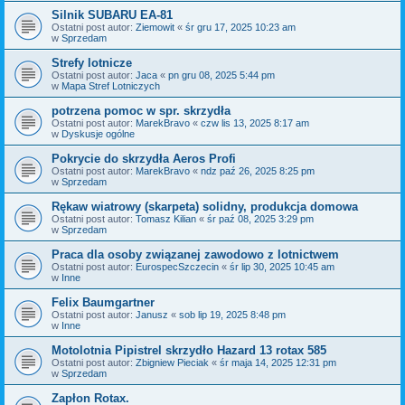
Silnik SUBARU EA-81
Ostatni post autor:
Ziemowit
«
śr gru 17, 2025 10:23 am
w
Sprzedam
Strefy lotnicze
Ostatni post autor:
Jaca
«
pn gru 08, 2025 5:44 pm
w
Mapa Stref Lotniczych
potrzena pomoc w spr. skrzydła
Ostatni post autor:
MarekBravo
«
czw lis 13, 2025 8:17 am
w
Dyskusje ogólne
Pokrycie do skrzydła Aeros Profi
Ostatni post autor:
MarekBravo
«
ndz paź 26, 2025 8:25 pm
w
Sprzedam
Rękaw wiatrowy (skarpeta) solidny, produkcja domowa
Ostatni post autor:
Tomasz Kilian
«
śr paź 08, 2025 3:29 pm
w
Sprzedam
Praca dla osoby związanej zawodowo z lotnictwem
Ostatni post autor:
EurospecSzczecin
«
śr lip 30, 2025 10:45 am
w
Inne
Felix Baumgartner
Ostatni post autor:
Janusz
«
sob lip 19, 2025 8:48 pm
w
Inne
Motolotnia Pipistrel skrzydło Hazard 13 rotax 585
Ostatni post autor:
Zbigniew Pieciak
«
śr maja 14, 2025 12:31 pm
w
Sprzedam
Zapłon Rotax.