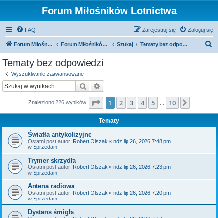
Forum Miłośników Lotnictwa
FAQ
Zarejestruj się
Zaloguj się
S
Forum Miłośników Lotnictwa
Forum Miłośników Lotnictwa
Szukaj
Tematy bez odpowiedzi
z
Tematy bez odpowiedzi
u
Wyszukiwanie zaawansowane
k
Szukaj
Wyszukiwanie zaawansowane
a
Strona
1
z
10
1
2
3
4
5
10
Następn
Znaleziono 226 wyników
j
…
Tematy
Światła antykolizyjne
Ostatni post autor:
Robert Olszak
«
ndz lip 26, 2026 7:48 pm
w
Sprzedam
Trymer skrzydła
Ostatni post autor:
Robert Olszak
«
ndz lip 26, 2026 7:23 pm
w
Sprzedam
Antena radiowa
Ostatni post autor:
Robert Olszak
«
ndz lip 26, 2026 7:20 pm
w
Sprzedam
Dystans śmigła