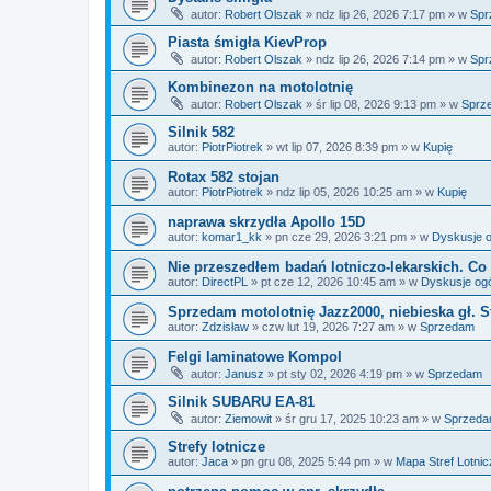
autor:
Robert Olszak
»
ndz lip 26, 2026 7:17 pm
» w
Spr
Piasta śmigła KievProp
autor:
Robert Olszak
»
ndz lip 26, 2026 7:14 pm
» w
Spr
Kombinezon na motolotnię
autor:
Robert Olszak
»
śr lip 08, 2026 9:13 pm
» w
Sprz
Silnik 582
autor:
PiotrPiotrek
»
wt lip 07, 2026 8:39 pm
» w
Kupię
Rotax 582 stojan
autor:
PiotrPiotrek
»
ndz lip 05, 2026 10:25 am
» w
Kupię
naprawa skrzydła Apollo 15D
autor:
komar1_kk
»
pn cze 29, 2026 3:21 pm
» w
Dyskusje o
Nie przeszedłem badań lotniczo-lekarskich. Co 
autor:
DirectPL
»
pt cze 12, 2026 10:45 am
» w
Dyskusje og
Sprzedam motolotnię Jazz2000, niebieska gł. S
autor:
Zdzisław
»
czw lut 19, 2026 7:27 am
» w
Sprzedam
Felgi laminatowe Kompol
autor:
Janusz
»
pt sty 02, 2026 4:19 pm
» w
Sprzedam
Silnik SUBARU EA-81
autor:
Ziemowit
»
śr gru 17, 2025 10:23 am
» w
Sprzed
Strefy lotnicze
autor:
Jaca
»
pn gru 08, 2025 5:44 pm
» w
Mapa Stref Lotni