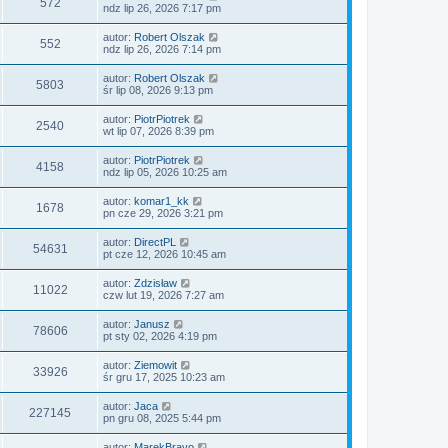
O
572
t
s
n
ndz lip 26, 2026 7:17 pm
o
s
n
t
s
o
i
d
a
t
y
O
autor:
Robert Olszak
ł
p
O
552
t
s
n
ndz lip 26, 2026 7:14 pm
o
s
n
t
s
o
i
d
a
t
y
O
autor:
Robert Olszak
ł
p
O
5803
t
s
n
śr lip 08, 2026 9:13 pm
o
s
n
t
s
o
i
d
a
t
y
O
autor:
PiotrPiotrek
ł
p
O
2540
t
s
n
wt lip 07, 2026 8:39 pm
o
s
n
t
s
o
i
d
a
t
y
O
autor:
PiotrPiotrek
ł
p
O
4158
t
s
n
ndz lip 05, 2026 10:25 am
o
s
n
t
s
o
i
d
a
t
y
O
autor:
komar1_kk
ł
p
O
1678
t
s
n
pn cze 29, 2026 3:21 pm
o
s
n
t
s
o
i
d
a
t
y
O
autor:
DirectPL
ł
p
O
54631
t
s
n
pt cze 12, 2026 10:45 am
o
s
n
t
s
o
i
d
a
t
y
O
autor:
Zdzisław
ł
p
O
11022
t
s
n
czw lut 19, 2026 7:27 am
o
s
n
t
s
o
i
d
a
t
y
O
autor:
Janusz
ł
p
O
78606
t
s
n
pt sty 02, 2026 4:19 pm
o
s
n
t
s
o
i
d
a
t
y
O
autor:
Ziemowit
ł
p
O
33926
t
s
n
śr gru 17, 2025 10:23 am
o
s
n
t
s
o
i
d
a
t
y
O
autor:
Jaca
ł
p
O
227145
t
s
n
pn gru 08, 2025 5:44 pm
o
s
n
t
s
o
i
d
a
t
y
O
autor:
MarekBravo