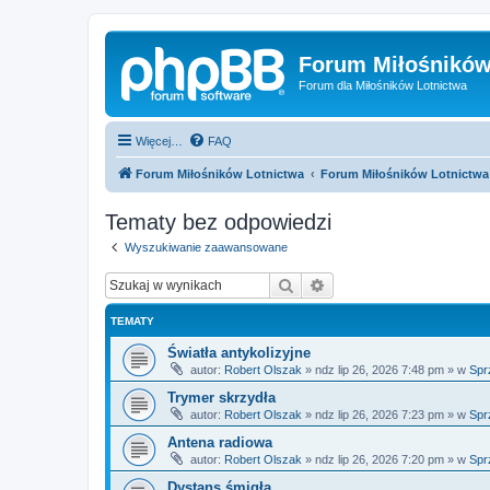
Forum Miłośników
Forum dla Miłośników Lotnictwa
Więcej…
FAQ
Forum Miłośników Lotnictwa
Forum Miłośników Lotnictwa
Tematy bez odpowiedzi
Wyszukiwanie zaawansowane
Szukaj
Wyszukiwanie zaawan
TEMATY
Światła antykolizyjne
autor:
Robert Olszak
»
ndz lip 26, 2026 7:48 pm
» w
Spr
Trymer skrzydła
autor:
Robert Olszak
»
ndz lip 26, 2026 7:23 pm
» w
Spr
Antena radiowa
autor:
Robert Olszak
»
ndz lip 26, 2026 7:20 pm
» w
Spr
Dystans śmigła