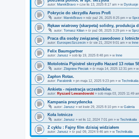
potrzena pomoc w spr. skrzydła
autor:
MarekBravo
»
czw lis 13, 2025 8:17 am
» w
Dyskusje 
Pokrycie do skrzydła Aeros Profi
autor:
MarekBravo
»
ndz paź 26, 2025 8:25 pm
» w
Spr
Rękaw wiatrowy (skarpeta) solidny, produkcja
autor:
Tomasz Kilian
»
śr paź 08, 2025 3:29 pm
» w
Spr
Praca dla osoby związanej zawodowo z lotnic
autor:
EurospecSzczecin
»
śr sie 21, 2024 9:01 am
» w
Inne
Felix Baumgartner
autor:
Janusz
»
sob lip 19, 2025 8:48 pm
» w
Inne
Motolotnia Pipistrel skrzydło Hazard 13 rotax 5
autor:
Zbigniew Pieciak
»
śr maja 14, 2025 12:31 pm
» 
Zapłon Rotax.
autor:
Paralotnik
»
pn maja 12, 2025 9:23 pm
» w
Technikalia
Ankieta - rejestracja uczestników.
autor:
Ryszard Lewandowski
»
sob maja 03, 2025 11:49 a
Kampania prezydencka
autor:
Janusz
»
wt kwie 29, 2025 8:10 pm
» w
Galeria
Koła lotnicze
autor:
Janusz
»
wt lis 12, 2024 7:01 pm
» w
Technikalia
Z cyklu : Fajny film dzisiaj widziałem
autor:
Janusz
»
śr paź 09, 2024 9:46 am
» w
Technikalia