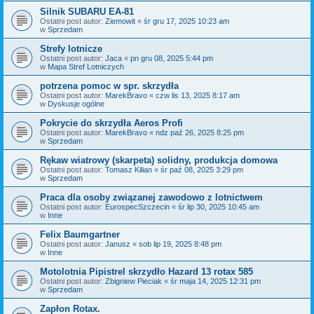
Silnik SUBARU EA-81
Ostatni post autor:
Ziemowit
«
śr gru 17, 2025 10:23 am
w
Sprzedam
Strefy lotnicze
Ostatni post autor:
Jaca
«
pn gru 08, 2025 5:44 pm
w
Mapa Stref Lotniczych
potrzena pomoc w spr. skrzydła
Ostatni post autor:
MarekBravo
«
czw lis 13, 2025 8:17 am
w
Dyskusje ogólne
Pokrycie do skrzydła Aeros Profi
Ostatni post autor:
MarekBravo
«
ndz paź 26, 2025 8:25 pm
w
Sprzedam
Rękaw wiatrowy (skarpeta) solidny, produkcja domowa
Ostatni post autor:
Tomasz Kilian
«
śr paź 08, 2025 3:29 pm
w
Sprzedam
Praca dla osoby związanej zawodowo z lotnictwem
Ostatni post autor:
EurospecSzczecin
«
śr lip 30, 2025 10:45 am
w
Inne
Felix Baumgartner
Ostatni post autor:
Janusz
«
sob lip 19, 2025 8:48 pm
w
Inne
Motolotnia Pipistrel skrzydło Hazard 13 rotax 585
Ostatni post autor:
Zbigniew Pieciak
«
śr maja 14, 2025 12:31 pm
w
Sprzedam
Zapłon Rotax.