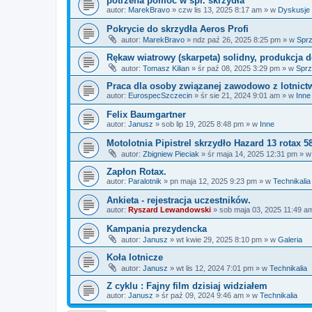
potrzena pomoc w spr. skrzydła
autor:
MarekBravo
»
czw lis 13, 2025 8:17 am
» w
Dyskusje 
Pokrycie do skrzydła Aeros Profi
autor:
MarekBravo
»
ndz paź 26, 2025 8:25 pm
» w
Spr
Rękaw wiatrowy (skarpeta) solidny, produkcja
autor:
Tomasz Kilian
»
śr paź 08, 2025 3:29 pm
» w
Spr
Praca dla osoby związanej zawodowo z lotnic
autor:
EurospecSzczecin
»
śr sie 21, 2024 9:01 am
» w
Inne
Felix Baumgartner
autor:
Janusz
»
sob lip 19, 2025 8:48 pm
» w
Inne
Motolotnia Pipistrel skrzydło Hazard 13 rotax 5
autor:
Zbigniew Pieciak
»
śr maja 14, 2025 12:31 pm
» 
Zapłon Rotax.
autor:
Paralotnik
»
pn maja 12, 2025 9:23 pm
» w
Technikalia
Ankieta - rejestracja uczestników.
autor:
Ryszard Lewandowski
»
sob maja 03, 2025 11:49 a
Kampania prezydencka
autor:
Janusz
»
wt kwie 29, 2025 8:10 pm
» w
Galeria
Koła lotnicze
autor:
Janusz
»
wt lis 12, 2024 7:01 pm
» w
Technikalia
Z cyklu : Fajny film dzisiaj widziałem
autor:
Janusz
»
śr paź 09, 2024 9:46 am
» w
Technikalia