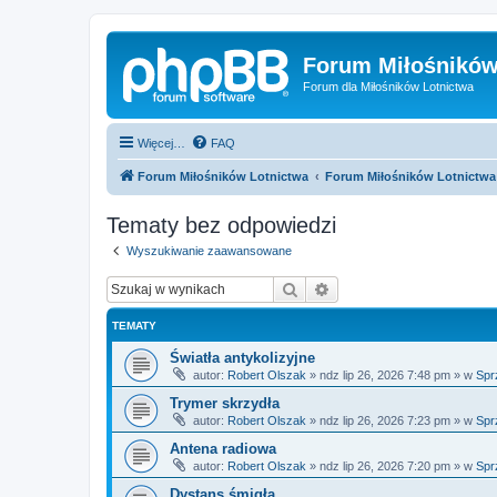
Forum Miłośników
Forum dla Miłośników Lotnictwa
Więcej…
FAQ
Forum Miłośników Lotnictwa
Forum Miłośników Lotnictwa
Tematy bez odpowiedzi
Wyszukiwanie zaawansowane
Szukaj
Wyszukiwanie zaawan
TEMATY
Światła antykolizyjne
autor:
Robert Olszak
»
ndz lip 26, 2026 7:48 pm
» w
Spr
Trymer skrzydła
autor:
Robert Olszak
»
ndz lip 26, 2026 7:23 pm
» w
Spr
Antena radiowa
autor:
Robert Olszak
»
ndz lip 26, 2026 7:20 pm
» w
Spr
Dystans śmigła