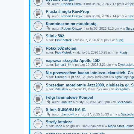
autor:
Robert Olszak
»
ndz lip 26, 2026 7:17 pm
» w
Spr
Piasta śmigła KievProp
autor:
Robert Olszak
»
ndz lip 26, 2026 7:14 pm
» w
Spr
Kombinezon na motolotnię
autor:
Robert Olszak
»
śr lip 08, 2026 9:13 pm
» w
Sprz
Silnik 582
autor:
PiotrPiotrek
»
wt lip 07, 2026 8:39 pm
» w
Kupię
Rotax 582 stojan
autor:
PiotrPiotrek
»
ndz lip 05, 2026 10:25 am
» w
Kupię
naprawa skrzydła Apollo 15D
autor:
komar1_kk
»
pn cze 29, 2026 3:21 pm
» w
Dyskusje o
Nie przeszedłem badań lotniczo-lekarskich. Co 
autor:
DirectPL
»
pt cze 12, 2026 10:45 am
» w
Dyskusje og
Sprzedam motolotnię Jazz2000, niebieska gł. S
autor:
Zdzisław
»
czw lut 19, 2026 7:27 am
» w
Sprzedam
Felgi laminatowe Kompol
autor:
Janusz
»
pt sty 02, 2026 4:19 pm
» w
Sprzedam
Silnik SUBARU EA-81
autor:
Ziemowit
»
śr gru 17, 2025 10:23 am
» w
Sprzed
Strefy lotnicze
autor:
Jaca
»
pn gru 08, 2025 5:44 pm
» w
Mapa Stref Lotni