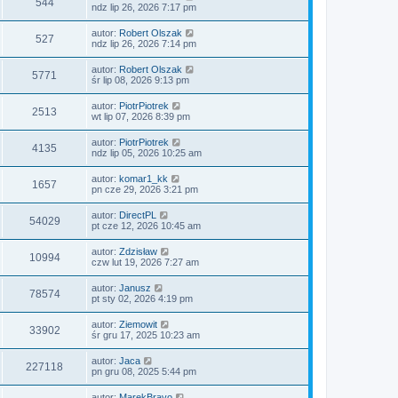
O
544
t
s
n
ndz lip 26, 2026 7:17 pm
o
s
n
t
s
o
i
d
a
t
y
O
autor:
Robert Olszak
ł
p
O
527
t
s
n
ndz lip 26, 2026 7:14 pm
o
s
n
t
s
o
i
d
a
t
y
O
autor:
Robert Olszak
ł
p
O
5771
t
s
n
śr lip 08, 2026 9:13 pm
o
s
n
t
s
o
i
d
a
t
y
O
autor:
PiotrPiotrek
ł
p
O
2513
t
s
n
wt lip 07, 2026 8:39 pm
o
s
n
t
s
o
i
d
a
t
y
O
autor:
PiotrPiotrek
ł
p
O
4135
t
s
n
ndz lip 05, 2026 10:25 am
o
s
n
t
s
o
i
d
a
t
y
O
autor:
komar1_kk
ł
p
O
1657
t
s
n
pn cze 29, 2026 3:21 pm
o
s
n
t
s
o
i
d
a
t
y
O
autor:
DirectPL
ł
p
O
54029
t
s
n
pt cze 12, 2026 10:45 am
o
s
n
t
s
o
i
d
a
t
y
O
autor:
Zdzisław
ł
p
O
10994
t
s
n
czw lut 19, 2026 7:27 am
o
s
n
t
s
o
i
d
a
t
y
O
autor:
Janusz
ł
p
O
78574
t
s
n
pt sty 02, 2026 4:19 pm
o
s
n
t
s
o
i
d
a
t
y
O
autor:
Ziemowit
ł
p
O
33902
t
s
n
śr gru 17, 2025 10:23 am
o
s
n
t
s
o
i
d
a
t
y
O
autor:
Jaca
ł
p
O
227118
t
s
n
pn gru 08, 2025 5:44 pm
o
s
n
t
s
o
i
d
a
t
y
O
autor:
MarekBravo