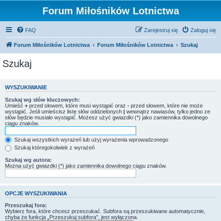
Forum Miłośników Lotnictwa
FAQ
Zarejestruj się
Zaloguj się
Forum Miłośników Lotnictwa
Forum Miłośników Lotnictwa
Szukaj
Szukaj
WYSZUKIWANIE
Szukaj wg słów kluczowych:
Umieść
+
przed słowem, które musi wystąpić oraz
-
przed słowem, które nie może
wystąpić. Jeśli umieścisz listę słów oddzielonych
|
wewnątrz nawiasów, tylko jedno ze
słów będzie musiało wystąpić. Możesz użyć gwiazdki (*) jako zamiennika dowolnego
ciągu znaków.
Szukaj wszystkich wyrażeń lub użyj wyrażenia wprowadzonego
Szukaj któregokolwiek z wyrażeń
Szukaj wg autora:
Można użyć gwiazdki (*) jako zamiennika dowolnego ciągu znaków.
OPCJE WYSZUKIWANIA
Przeszukaj fora:
Wybierz fora, które chcesz przeszukać. Subfora są przeszukiwane automatycznie,
chyba że funkcja „Przeszukuj subfora”, jest wyłączona.