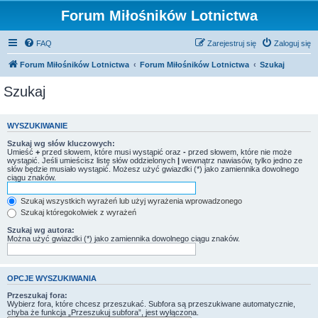
Forum Miłośników Lotnictwa
FAQ
Zarejestruj się
Zaloguj się
Forum Miłośników Lotnictwa
Forum Miłośników Lotnictwa
Szukaj
Szukaj
WYSZUKIWANIE
Szukaj wg słów kluczowych:
Umieść
+
przed słowem, które musi wystąpić oraz
-
przed słowem, które nie może
wystąpić. Jeśli umieścisz listę słów oddzielonych
|
wewnątrz nawiasów, tylko jedno ze
słów będzie musiało wystąpić. Możesz użyć gwiazdki (*) jako zamiennika dowolnego
ciągu znaków.
Szukaj wszystkich wyrażeń lub użyj wyrażenia wprowadzonego
Szukaj któregokolwiek z wyrażeń
Szukaj wg autora:
Można użyć gwiazdki (*) jako zamiennika dowolnego ciągu znaków.
OPCJE WYSZUKIWANIA
Przeszukaj fora:
Wybierz fora, które chcesz przeszukać. Subfora są przeszukiwane automatycznie,
chyba że funkcja „Przeszukuj subfora”, jest wyłączona.