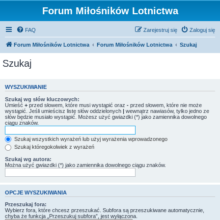
Forum Miłośników Lotnictwa
FAQ
Zarejestruj się
Zaloguj się
Forum Miłośników Lotnictwa
Forum Miłośników Lotnictwa
Szukaj
Szukaj
WYSZUKIWANIE
Szukaj wg słów kluczowych:
Umieść
+
przed słowem, które musi wystąpić oraz
-
przed słowem, które nie może
wystąpić. Jeśli umieścisz listę słów oddzielonych
|
wewnątrz nawiasów, tylko jedno ze
słów będzie musiało wystąpić. Możesz użyć gwiazdki (*) jako zamiennika dowolnego
ciągu znaków.
Szukaj wszystkich wyrażeń lub użyj wyrażenia wprowadzonego
Szukaj któregokolwiek z wyrażeń
Szukaj wg autora:
Można użyć gwiazdki (*) jako zamiennika dowolnego ciągu znaków.
OPCJE WYSZUKIWANIA
Przeszukaj fora:
Wybierz fora, które chcesz przeszukać. Subfora są przeszukiwane automatycznie,
chyba że funkcja „Przeszukuj subfora”, jest wyłączona.