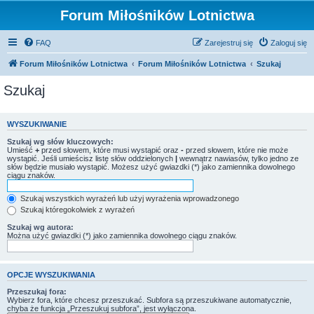
Forum Miłośników Lotnictwa
FAQ
Zarejestruj się
Zaloguj się
Forum Miłośników Lotnictwa
Forum Miłośników Lotnictwa
Szukaj
Szukaj
WYSZUKIWANIE
Szukaj wg słów kluczowych:
Umieść
+
przed słowem, które musi wystąpić oraz
-
przed słowem, które nie może
wystąpić. Jeśli umieścisz listę słów oddzielonych
|
wewnątrz nawiasów, tylko jedno ze
słów będzie musiało wystąpić. Możesz użyć gwiazdki (*) jako zamiennika dowolnego
ciągu znaków.
Szukaj wszystkich wyrażeń lub użyj wyrażenia wprowadzonego
Szukaj któregokolwiek z wyrażeń
Szukaj wg autora:
Można użyć gwiazdki (*) jako zamiennika dowolnego ciągu znaków.
OPCJE WYSZUKIWANIA
Przeszukaj fora:
Wybierz fora, które chcesz przeszukać. Subfora są przeszukiwane automatycznie,
chyba że funkcja „Przeszukuj subfora”, jest wyłączona.