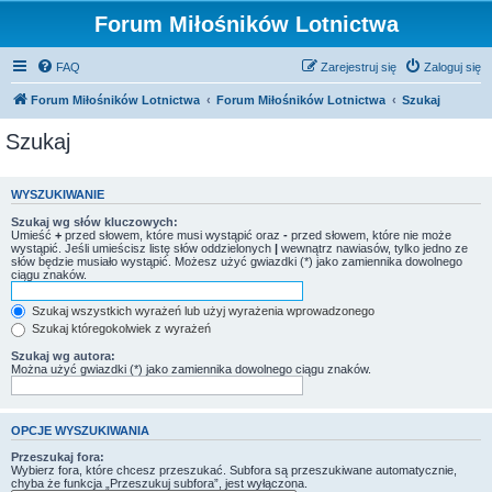
Forum Miłośników Lotnictwa
FAQ
Zarejestruj się
Zaloguj się
Forum Miłośników Lotnictwa
Forum Miłośników Lotnictwa
Szukaj
Szukaj
WYSZUKIWANIE
Szukaj wg słów kluczowych:
Umieść
+
przed słowem, które musi wystąpić oraz
-
przed słowem, które nie może
wystąpić. Jeśli umieścisz listę słów oddzielonych
|
wewnątrz nawiasów, tylko jedno ze
słów będzie musiało wystąpić. Możesz użyć gwiazdki (*) jako zamiennika dowolnego
ciągu znaków.
Szukaj wszystkich wyrażeń lub użyj wyrażenia wprowadzonego
Szukaj któregokolwiek z wyrażeń
Szukaj wg autora:
Można użyć gwiazdki (*) jako zamiennika dowolnego ciągu znaków.
OPCJE WYSZUKIWANIA
Przeszukaj fora:
Wybierz fora, które chcesz przeszukać. Subfora są przeszukiwane automatycznie,
chyba że funkcja „Przeszukuj subfora”, jest wyłączona.