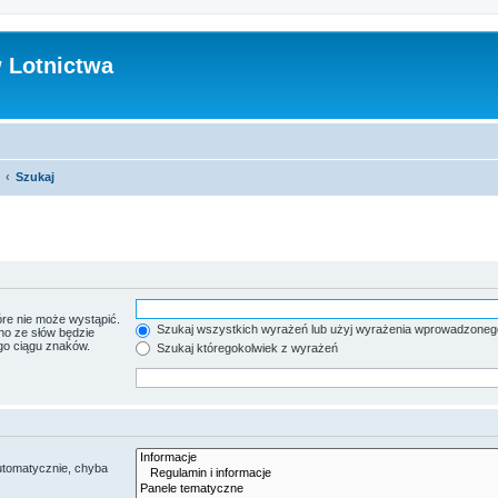
 Lotnictwa
Szukaj
re nie może wystąpić.
Szukaj wszystkich wyrażeń lub użyj wyrażenia wprowadzoneg
no ze słów będzie
go ciągu znaków.
Szukaj któregokolwiek z wyrażeń
utomatycznie, chyba