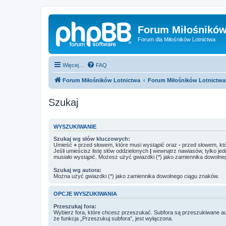
Forum Miłośników
Forum dla Miłośników Lotnictwa
Więcej…
FAQ
Forum Miłośników Lotnictwa
Forum Miłośników Lotnictwa
Szukaj
WYSZUKIWANIE
Szukaj wg słów kluczowych:
Umieść
+
przed słowem, które musi wystąpić oraz
-
przed słowem, któ
Jeśli umieścisz listę słów oddzielonych
|
wewnątrz nawiasów, tylko jed
musiało wystąpić. Możesz użyć gwiazdki (*) jako zamiennika dowolne
Szukaj wg autora:
Można użyć gwiazdki (*) jako zamiennika dowolnego ciągu znaków.
OPCJE WYSZUKIWANIA
Przeszukaj fora:
Wybierz fora, które chcesz przeszukać. Subfora są przeszukiwane a
że funkcja „Przeszukuj subfora”, jest wyłączona.