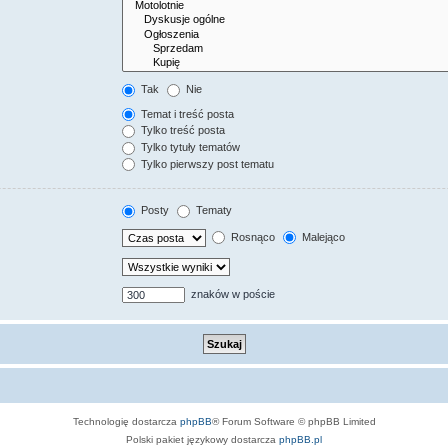
Tak
Nie
Temat i treść posta
Tylko treść posta
Tylko tytuły tematów
Tylko pierwszy post tematu
Posty
Tematy
Rosnąco
Malejąco
znaków w poście
Technologię dostarcza
phpBB
® Forum Software © phpBB Limited
Polski pakiet językowy dostarcza
phpBB.pl