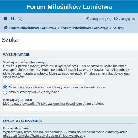
Forum Miłośników Lotnictwa
FAQ
Zarejestruj się
Zaloguj się
Forum Miłośników Lotnictwa
Forum Miłośników Lotnictwa
Szukaj
Szukaj
WYSZUKIWANIE
Szukaj wg słów kluczowych:
Umieść
+
przed słowem, które musi wystąpić oraz
-
przed słowem, które nie może
wystąpić. Jeśli umieścisz listę słów oddzielonych
|
wewnątrz nawiasów, tylko jedno ze
słów będzie musiało wystąpić. Możesz użyć gwiazdki (*) jako zamiennika dowolnego
ciągu znaków.
Szukaj wszystkich wyrażeń lub użyj wyrażenia wprowadzonego
Szukaj któregokolwiek z wyrażeń
Szukaj wg autora:
Można użyć gwiazdki (*) jako zamiennika dowolnego ciągu znaków.
OPCJE WYSZUKIWANIA
Przeszukaj fora:
Wybierz fora, które chcesz przeszukać. Subfora są przeszukiwane automatycznie,
chyba że funkcja „Przeszukuj subfora”, jest wyłączona.