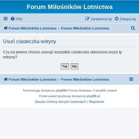
Forum Miłośników Lotnictwa
FAQ
Zarejestruj się
Zaloguj się
S
Forum Miłośników Lotnictwa
Forum Miłośników Lotnictwa
z
Usuń ciasteczka witryny
u
k
Czy na pewno chcesz usunąć wszystkie ciasteczka utworzone przez tę
witrynę?
a
j
Forum Miłośników Lotnictwa
Forum Miłośników Lotnictwa
Technologię dostarcza
phpBB
® Forum Software © phpBB Limited
Polski pakiet językowy dostarcza
phpBB.pl
Zasady ochrony danych osobowych
|
Regulamin